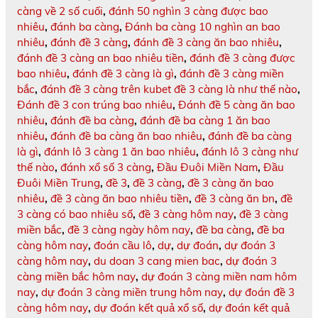
càng về 2 số cuối
,
đánh 50 nghìn 3 càng được bao
nhiêu
,
đánh ba càng
,
Đánh ba càng 10 nghìn an bao
nhiêu
,
đánh đề 3 càng
,
đánh đề 3 càng ăn bao nhiêu
,
đánh đề 3 càng an bao nhiêu tiền
,
đánh đề 3 càng được
bao nhiêu
,
đánh đề 3 càng là gì
,
đánh đề 3 càng miền
bắc
,
đánh đề 3 càng trên kubet đề 3 càng là như thế nào
,
Đánh đề 3 con trúng bao nhiêu
,
Đánh đề 5 càng ăn bao
nhiêu
,
đánh đề ba càng
,
đánh đề ba càng 1 ăn bao
nhiêu
,
đánh đề ba càng ăn bao nhiêu
,
đánh đề ba càng
là gì
,
đánh lô 3 càng 1 ăn bao nhiêu
,
đánh lô 3 càng như
thế nào
,
đánh xổ số 3 càng
,
Đầu Đuôi Miền Nam
,
Đầu
Đuôi Miền Trung
,
đề 3
,
đề 3 càng
,
đề 3 càng ăn bao
nhiêu
,
đề 3 càng ăn bao nhiêu tiền
,
đề 3 càng ăn bn
,
đề
3 càng có bao nhiêu số
,
đề 3 càng hôm nay
,
đề 3 càng
miền bắc
,
đề 3 càng ngày hôm nay
,
đề ba càng
,
đề ba
càng hôm nay
,
đoán cầu lô
,
dự
,
dự đoán
,
dự đoán 3
càng hôm nay
,
du doan 3 cang mien bac
,
dự đoán 3
càng miền bắc hôm nay
,
dự đoán 3 càng miền nam hôm
nay
,
dự đoán 3 càng miền trung hôm nay
,
dự đoán đề 3
càng hôm nay
,
dự đoán kết quả xổ số
,
dự đoán kết quả