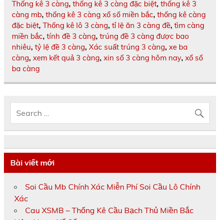
Thống kê 3 càng
,
thống kê 3 càng đặc biệt
,
thống kê 3
càng mb
,
thống kê 3 càng xổ số miền bắc
,
thống kê càng
đặc biệt
,
Thống kê lô 3 càng
,
tỉ lệ ăn 3 càng đề
,
tìm càng
miền bắc
,
tính đề 3 càng
,
trúng đề 3 càng được bao
nhiêu
,
tỷ lệ đề 3 càng
,
Xác suất trúng 3 càng
,
xe ba
càng
,
xem kết quả 3 càng
,
xin số 3 càng hôm nay
,
xổ số
ba càng
Bài viết mới
Soi Cầu Mb Chính Xác Miễn Phí Soi Cầu Lô Chính
Xác
Cau XSMB – Thống Kê Cầu Bạch Thủ Miền Bắc