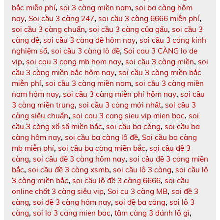
bắc miễn phí
,
soi 3 càng miền nam
,
soi ba càng hôm
nay
,
Soi cầu 3 càng 247
,
soi cầu 3 càng 6666 miễn phí
,
soi cầu 3 càng chuẩn
,
soi cầu 3 càng của gấu
,
soi cầu 3
càng đề
,
soi cầu 3 càng đề hôm nay
,
soi cầu 3 càng kinh
nghiệm số
,
soi cầu 3 càng lô đề
,
Soi cau 3 CÀNG lo de
vip
,
soi cau 3 cang mb hom nay
,
soi cầu 3 càng miền
,
soi
cầu 3 càng miền bắc hôm nay
,
soi cầu 3 càng miền bắc
miễn phí
,
soi cầu 3 càng miền nam
,
soi cầu 3 càng miền
nam hôm nay
,
soi cầu 3 càng miễn phí hôm nay
,
soi cầu
3 càng miền trung
,
soi cầu 3 càng mới nhất
,
soi cầu 3
càng siêu chuẩn
,
soi cau 3 cang sieu vip mien bac
,
soi
cầu 3 càng xổ số miền bắc
,
soi cầu ba càng
,
soi cầu ba
càng hôm nay
,
soi cầu ba càng lô đề
,
Soi cầu ba càng
mb miễn phí
,
soi cầu ba càng miền bắc
,
soi cầu đề 3
càng
,
soi cầu đề 3 càng hôm nay
,
soi cầu đề 3 càng miền
bắc
,
soi cầu đề 3 càng xsmb
,
soi cầu lô 3 càng
,
soi cầu lô
3 càng miền bắc
,
soi cầu lô đề 3 càng 6666
,
soi cầu
online chốt 3 càng siêu vip
,
Soi cu 3 càng MB
,
soi đề 3
càng
,
soi đề 3 càng hôm nay
,
soi đề ba càng
,
soi lô 3
càng
,
soi lo 3 cang mien bac
,
tâm càng 3 đánh lô gì
,