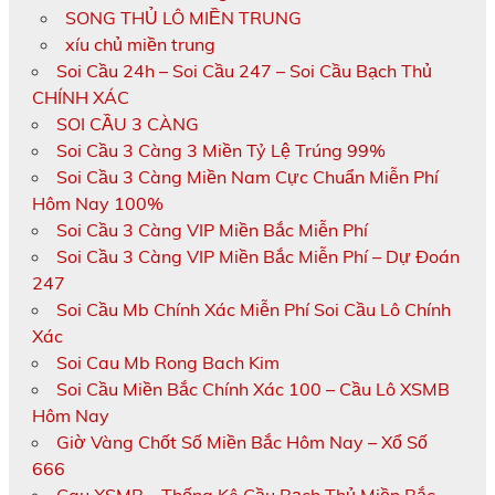
SONG THỦ LÔ MIỀN TRUNG
xíu chủ miền trung
Soi Cầu 24h – Soi Cầu 247 – Soi Cầu Bạch Thủ
CHÍNH XÁC
SOI CẦU 3 CÀNG
Soi Cầu 3 Càng 3 Miền Tỷ Lệ Trúng 99%
Soi Cầu 3 Càng Miền Nam Cực Chuẩn Miễn Phí
Hôm Nay 100%
Soi Cầu 3 Càng VIP Miền Bắc Miễn Phí
Soi Cầu 3 Càng VIP Miền Bắc Miễn Phí – Dự Đoán
247
Soi Cầu Mb Chính Xác Miễn Phí Soi Cầu Lô Chính
Xác
Soi Cau Mb Rong Bach Kim
Soi Cầu Miền Bắc Chính Xác 100 – Cầu Lô XSMB
Hôm Nay
Giờ Vàng Chốt Số Miền Bắc Hôm Nay – Xổ Số
666
Cau XSMB – Thống Kê Cầu Bạch Thủ Miền Bắc