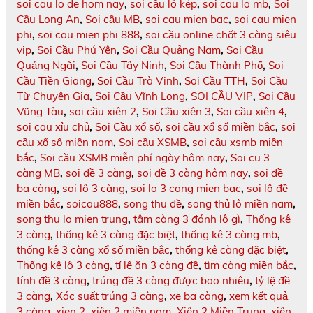
soi cau lo de hom nay
,
soi cầu lô kép
,
soi cau lo mb
,
Soi
Cầu Long An
,
Soi cầu MB
,
soi cau mien bac
,
soi cau mien
phi
,
soi cau mien phi 888
,
soi cầu online chốt 3 càng siêu
vip
,
Soi Cầu Phú Yên
,
Soi Cầu Quảng Nam
,
Soi Cầu
Quảng Ngãi
,
Soi Cầu Tây Ninh
,
Soi Cầu Thành Phố
,
Soi
Cầu Tiền Giang
,
Soi Cầu Trà Vinh
,
Soi Cầu TTH
,
Soi Cầu
Từ Chuyên Gia
,
Soi Cầu Vĩnh Long
,
SOI CẦU VIP
,
Soi Cầu
Vũng Tàu
,
soi cầu xiên 2
,
Soi Cầu xiên 3
,
Soi cầu xiên 4
,
soi cau xỉu chủ
,
Soi Cầu xổ số
,
soi cầu xổ số miền bắc
,
soi
cầu xổ số miền nam
,
Soi cầu XSMB
,
soi cầu xsmb miền
bắc
,
Soi cầu XSMB miễn phí ngày hôm nay
,
Soi cu 3
càng MB
,
soi đề 3 càng
,
soi đề 3 càng hôm nay
,
soi đề
ba càng
,
soi lô 3 càng
,
soi lo 3 cang mien bac
,
soi lô đề
miền bắc
,
soicau888
,
song thu đề
,
song thủ lô miền nam
,
song thu lo mien trung
,
tâm càng 3 đánh lô gì
,
Thống kê
3 càng
,
thống kê 3 càng đặc biệt
,
thống kê 3 càng mb
,
thống kê 3 càng xổ số miền bắc
,
thống kê càng đặc biệt
,
Thống kê lô 3 càng
,
tỉ lệ ăn 3 càng đề
,
tìm càng miền bắc
,
tính đề 3 càng
,
trúng đề 3 càng được bao nhiêu
,
tỷ lệ đề
3 càng
,
Xác suất trúng 3 càng
,
xe ba càng
,
xem kết quả
3 càng
,
xien 2
,
xiên 2 miền nam
,
Xiên 2 Miền Trung
,
xiên