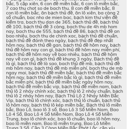
bắc, 5 cặp xiên, 6 con đề miền bắc, 6 con lô miền bắc,
7 cao thu chot so de bach thu, 8 con đề miền bắc, 8
con lô miền bắc, ăn bạch thủ đề, ăn lô xiên, ba càng 2
số chuẩn, bac nho de mien bac, bạch kim thư viện đề
kiểm tra, bach thu dan de 365, bạch thủ đề, bạch thủ
đề 100, bạch thủ đề 3 càng, bach thu de 4h mb hom
nay, bach thu de 555, bạch thủ đề 86, bạch thủ đề an
bao nhiêu, bach thu de chinh xac, bạch thủ đề chuẩn,
bạch thủ đề đánh theo ngày, bạch thủ đề đẹp nhất
hôm nay, bạch thủ đề gan, bạch thủ đề hôm nay, bạch
thủ đề hôm nay con gì, bạch thủ đề hôm nay miễn phí,
bạch thủ đề hôm nay về bao nhiêu, bạch thủ đề hôm
nay về con gì, bạch thủ đề khung 3 ngày, Bạch thủ đề
là gì, bạch thủ đề là sao, bach thủ đề mb, bạch thủ đề
mb hôm nay, bạch thủ đề mb miễn phí, bach thu de mb
ngay mai, bạch thủ đề miền bắc, bạch thủ đề miền bắc
hôm nay, bạch thủ đề miền bắc là gì, bạch thủ đề miền
bắc miễn phí, bạch thủ đề miền bắc ngày hôm nay,
bạch thủ đề miền bắc vip, bạch thủ đề miền nam, bạch
thủ lô 2 nháy chính xác, bạch thủ lô 2 nháy chuẩn, bạch
thủ lô 2 nháy hôm nay, Bạch Thủ Lô 2 Nháy Miền Bắc
Vip, bạch thủ lô chính xác, bạch thủ lô chuẩn, bạch thủ
lô hôm nay, bạch thủ lô kép miền bắc, Bạch thủ lô miền
bắc, Bao Lô, bao lô 3 số, Bao Lô 3 Số Miền Nam, Bao
Lô 4 Số, Bao Lô 4 Số Miền Nam, Bao Lô 4 Số Miền
Trung, bao lô chính xác, bao lô chuẩn, bao lô hôm nay,
bao lô miền nam, Bao lô miền trung, Bao Lô Miền
Trung 3 Số, Cặp 3 Càng Miền Bắc Phát Lộc, cặp xíu