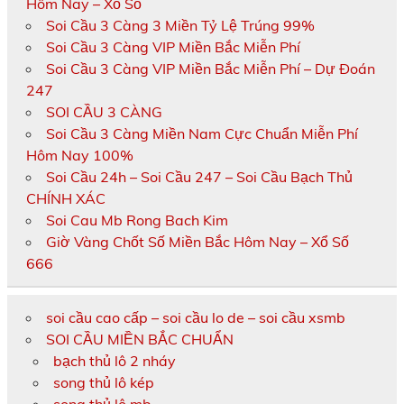
Hôm Nay – Xổ Số
Soi Cầu 3 Càng 3 Miền Tỷ Lệ Trúng 99%
Soi Cầu 3 Càng VIP Miền Bắc Miễn Phí
Soi Cầu 3 Càng VIP Miền Bắc Miễn Phí – Dự Đoán
247
SOI CẦU 3 CÀNG
Soi Cầu 3 Càng Miền Nam Cực Chuẩn Miễn Phí
Hôm Nay 100%
Soi Cầu 24h – Soi Cầu 247 – Soi Cầu Bạch Thủ
CHÍNH XÁC
Soi Cau Mb Rong Bach Kim
Giờ Vàng Chốt Số Miền Bắc Hôm Nay – Xổ Số
666
soi cầu cao cấp – soi cầu lo de – soi cầu xsmb
SOI CẦU MIỀN BẮC CHUẨN
bạch thủ lô 2 nháy
song thủ lô kép
song thủ lô mb