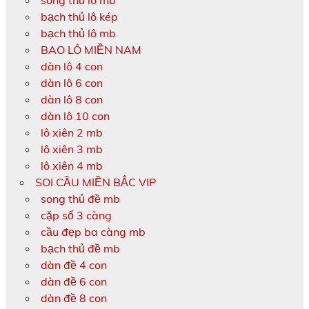
bạch thủ lô kép
bạch thủ lô mb
BAO LÔ MIỀN NAM
dàn lô 4 con
dàn lô 6 con
dàn lô 8 con
dàn lô 10 con
lô xiên 2 mb
lô xiên 3 mb
lô xiên 4 mb
SOI CẦU MIỀN BẮC VIP
song thủ đề mb
cặp số 3 càng
cầu đẹp ba càng mb
bạch thủ đề mb
dàn đề 4 con
dàn đề 6 con
dàn đề 8 con