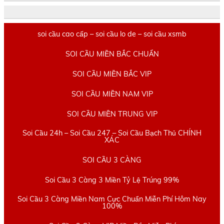
soi cầu cao cấp – soi cầu lo de – soi cầu xsmb
SOI CẦU MIỀN BẮC CHUẨN
SOI CẦU MIỀN BẮC VIP
SOI CẦU MIỀN NAM VIP
SOI CẦU MIỀN TRUNG VIP
Soi Cầu 24h – Soi Cầu 247 – Soi Cầu Bạch Thủ CHÍNH
XÁC
SOI CẦU 3 CÀNG
Soi Cầu 3 Càng 3 Miền Tỷ Lệ Trúng 99%
Soi Cầu 3 Càng Miền Nam Cực Chuẩn Miễn Phí Hôm Nay
100%