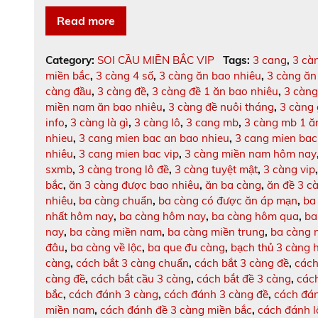
Read more
Category:
SOI CẦU MIỀN BẮC VIP
Tags:
3 cang
,
3 cà
miền bắc
,
3 càng 4 số
,
3 càng ăn bao nhiêu
,
3 càng ăn
càng đầu
,
3 càng đề
,
3 càng đề 1 ăn bao nhiêu
,
3 càng
miền nam ăn bao nhiêu
,
3 càng đề nuôi tháng
,
3 càng
info
,
3 càng là gì
,
3 càng lô
,
3 cang mb
,
3 càng mb 1 ă
nhieu
,
3 cang mien bac an bao nhieu
,
3 cang mien ba
nhiêu
,
3 cang mien bac vip
,
3 càng miền nam hôm nay
sxmb
,
3 càng trong lô đề
,
3 càng tuyệt mật
,
3 càng vip
bắc
,
ăn 3 càng được bao nhiêu
,
ăn ba càng
,
ăn đề 3 c
nhiêu
,
ba càng chuẩn
,
ba càng có được ăn áp mạn
,
ba
nhất hôm nay
,
ba càng hôm nay
,
ba càng hôm qua
,
ba
nay
,
ba càng miền nam
,
ba càng miền trung
,
ba càng 
đâu
,
ba càng về lộc
,
ba que đu càng
,
bạch thủ 3 càng
càng
,
cách bắt 3 càng chuẩn
,
cách bắt 3 càng đề
,
cách
càng đề
,
cách bắt cầu 3 càng
,
cách bắt đề 3 càng
,
các
bắc
,
cách đánh 3 càng
,
cách đánh 3 càng đề
,
cách đán
miền nam
,
cách đánh đề 3 càng miền bắc
,
cách đánh l