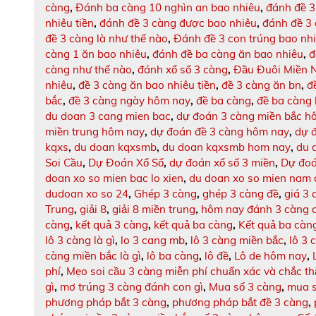
càng
,
Đánh ba càng 10 nghìn an bao nhiêu
,
đánh đề 3
nhiêu tiền
,
đánh đề 3 càng được bao nhiêu
,
đánh đề 3 
đề 3 càng là như thế nào
,
Đánh đề 3 con trúng bao nh
càng 1 ăn bao nhiêu
,
đánh đề ba càng ăn bao nhiêu
,
đ
càng như thế nào
,
đánh xổ số 3 càng
,
Đầu Đuôi Miền
nhiêu
,
đề 3 càng ăn bao nhiêu tiền
,
đề 3 càng ăn bn
,
đ
bắc
,
đề 3 càng ngày hôm nay
,
đề ba càng
,
đề ba càng
du doan 3 cang mien bac
,
dự đoán 3 càng miền bắc h
miền trung hôm nay
,
dự đoán đề 3 càng hôm nay
,
dự đ
kqxs
,
du doan kqxsmb
,
du doan kqxsmb hom nay
,
du 
Soi Cầu
,
Dự Đoán Xổ Số
,
dự đoán xổ số 3 miền
,
Dự đoá
doan xo so mien bac lo xien
,
du doan xo so mien nam 
dudoan xo so 24
,
Ghép 3 càng
,
ghép 3 càng đề
,
giá 3 
Trung
,
giải 8
,
giải 8 miền trung
,
hôm nay đánh 3 càng c
càng
,
kết quả 3 càng
,
kết quả ba càng
,
Kết quả ba càn
lô 3 càng là gì
,
lo 3 cang mb
,
lô 3 càng miền bắc
,
lô 3 
càng miền bắc là gì
,
lô ba càng
,
lô đề
,
Lô de hôm nay
,
phí
,
Mẹo soi cầu 3 càng miễn phí chuẩn xác và chắc 
gì
,
mơ trúng 3 càng đánh con gì
,
Mua số 3 càng
,
mua s
phương pháp bắt 3 càng
,
phương pháp bắt đề 3 càng
,