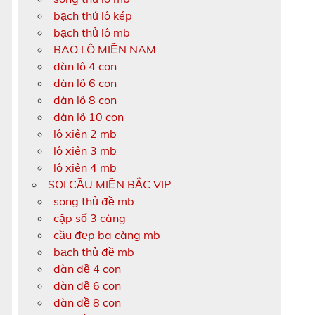
bạch thủ lô kép
bạch thủ lô mb
BAO LÔ MIỀN NAM
dàn lô 4 con
dàn lô 6 con
dàn lô 8 con
dàn lô 10 con
c
lô xiên 2 mb
lô xiên 3 mb
lô xiên 4 mb
SOI CẦU MIỀN BẮC VIP
song thủ đề mb
cặp số 3 càng
cầu đẹp ba càng mb
bạch thủ đề mb
dàn đề 4 con
g
dàn đề 6 con
dàn đề 8 con