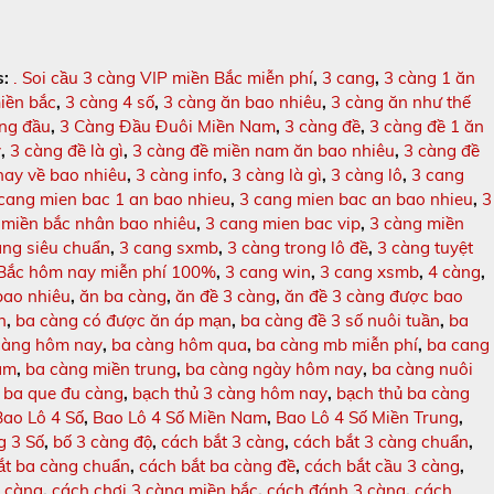
s:
. Soi cầu 3 càng VIP miền Bắc miễn phí
,
3 cang
,
3 càng 1 ăn
iền bắc
,
3 càng 4 số
,
3 càng ăn bao nhiêu
,
3 càng ăn như thế
ng đầu
,
3 Càng Đầu Đuôi Miền Nam
,
3 càng đề
,
3 càng đề 1 ăn
y
,
3 càng đề là gì
,
3 càng đề miền nam ăn bao nhiêu
,
3 càng đề
nay về bao nhiêu
,
3 càng info
,
3 càng là gì
,
3 càng lô
,
3 cang
cang mien bac 1 an bao nhieu
,
3 cang mien bac an bao nhieu
,
3
 miền bắc nhân bao nhiêu
,
3 cang mien bac vip
,
3 càng miền
àng siêu chuẩn
,
3 cang sxmb
,
3 càng trong lô đề
,
3 càng tuyệt
 Bắc hôm nay miễn phí 100%
,
3 cang win
,
3 cang xsmb
,
4 càng
,
bao nhiêu
,
ăn ba càng
,
ăn đề 3 càng
,
ăn đề 3 càng được bao
n
,
ba càng có được ăn áp mạn
,
ba càng đề 3 số nuôi tuần
,
ba
càng hôm nay
,
ba càng hôm qua
,
ba càng mb miễn phí
,
ba cang
am
,
ba càng miền trung
,
ba càng ngày hôm nay
,
ba càng nuôi
,
ba que đu càng
,
bạch thủ 3 càng hôm nay
,
bạch thủ ba càng
Bao Lô 4 Số
,
Bao Lô 4 Số Miền Nam
,
Bao Lô 4 Số Miền Trung
,
g 3 Số
,
bố 3 càng độ
,
cách bắt 3 càng
,
cách bắt 3 càng chuẩn
,
ắt ba càng chuẩn
,
cách bắt ba càng đề
,
cách bắt cầu 3 càng
,
3 càng
,
cách chơi 3 càng miền bắc
,
cách đánh 3 càng
,
cách