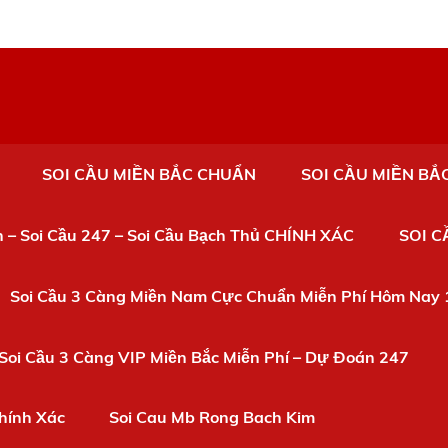
SOI CẦU MIỀN BẮC CHUẨN
SOI CẦU MIỀN BẮC
h – Soi Cầu 247 – Soi Cầu Bạch Thủ CHÍNH XÁC
SOI C
Soi Cầu 3 Càng Miền Nam Cực Chuẩn Miễn Phí Hôm Nay
Soi Cầu 3 Càng VIP Miền Bắc Miễn Phí – Dự Đoán 247
Chính Xác
Soi Cau Mb Rong Bach Kim