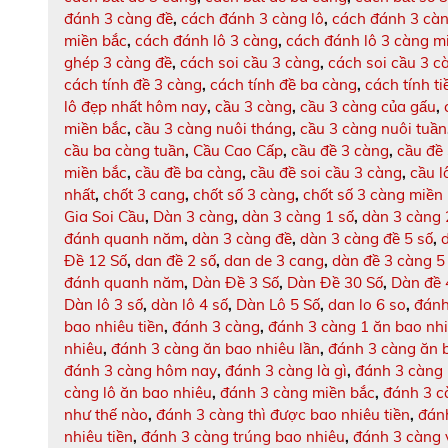
đánh 3 càng đề
,
cách đánh 3 càng lô
,
cách đánh 3 cà
miền bắc
,
cách đánh lô 3 càng
,
cách đánh lô 3 càng m
ghép 3 càng đề
,
cách soi cầu 3 càng
,
cách soi cầu 3 c
cách tính đề 3 càng
,
cách tính đề ba càng
,
cách tính t
lô đẹp nhất hôm nay
,
cầu 3 càng
,
cầu 3 càng của gấu
,
miền bắc
,
cầu 3 càng nuôi tháng
,
cầu 3 càng nuôi tuần
cầu ba càng tuần
,
Cầu Cao Cấp
,
cầu đề 3 càng
,
cầu đề
miền bắc
,
cầu đề ba càng
,
cầu đề soi cầu 3 càng
,
cầu l
nhất
,
chốt 3 cang
,
chốt số 3 càng
,
chốt số 3 càng miền
Gia Soi Cầu
,
Dàn 3 càng
,
dàn 3 càng 1 số
,
dàn 3 càng 
đánh quanh năm
,
dàn 3 càng đề
,
dàn 3 càng đề 5 số
,
Đề 12 Số
,
dan đề 2 số
,
dan de 3 cang
,
dàn đề 3 càng 5
đánh quanh năm
,
Dàn Đề 3 Số
,
Dàn Đề 30 Số
,
Dàn đề 
Dàn lô 3 số
,
dàn lô 4 số
,
Dàn Lô 5 Số
,
dan lo 6 so
,
đánh
bao nhiêu tiền
,
đánh 3 càng
,
đánh 3 càng 1 ăn bao nh
nhiêu
,
đánh 3 càng ăn bao nhiêu lần
,
đánh 3 càng ăn b
đánh 3 càng hôm nay
,
đánh 3 càng là gì
,
đánh 3 càng 
càng lô ăn bao nhiêu
,
đánh 3 càng miền bắc
,
đánh 3 c
như thế nào
,
đánh 3 càng thì được bao nhiêu tiền
,
đánh
nhiêu tiền
,
đánh 3 càng trúng bao nhiêu
,
đánh 3 càng v