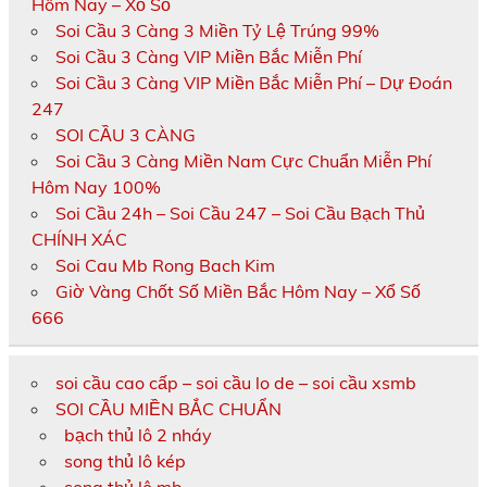
Hôm Nay – Xổ Số
Soi Cầu 3 Càng 3 Miền Tỷ Lệ Trúng 99%
Soi Cầu 3 Càng VIP Miền Bắc Miễn Phí
Soi Cầu 3 Càng VIP Miền Bắc Miễn Phí – Dự Đoán
247
SOI CẦU 3 CÀNG
Soi Cầu 3 Càng Miền Nam Cực Chuẩn Miễn Phí
Hôm Nay 100%
Soi Cầu 24h – Soi Cầu 247 – Soi Cầu Bạch Thủ
CHÍNH XÁC
Soi Cau Mb Rong Bach Kim
Giờ Vàng Chốt Số Miền Bắc Hôm Nay – Xổ Số
666
soi cầu cao cấp – soi cầu lo de – soi cầu xsmb
SOI CẦU MIỀN BẮC CHUẨN
bạch thủ lô 2 nháy
song thủ lô kép
song thủ lô mb