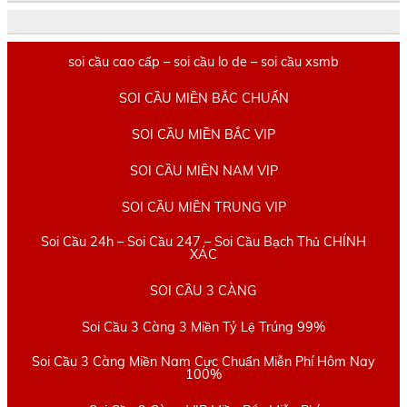
soi cầu cao cấp – soi cầu lo de – soi cầu xsmb
SOI CẦU MIỀN BẮC CHUẨN
SOI CẦU MIỀN BẮC VIP
SOI CẦU MIỀN NAM VIP
SOI CẦU MIỀN TRUNG VIP
Soi Cầu 24h – Soi Cầu 247 – Soi Cầu Bạch Thủ CHÍNH
XÁC
SOI CẦU 3 CÀNG
Soi Cầu 3 Càng 3 Miền Tỷ Lệ Trúng 99%
Soi Cầu 3 Càng Miền Nam Cực Chuẩn Miễn Phí Hôm Nay
100%