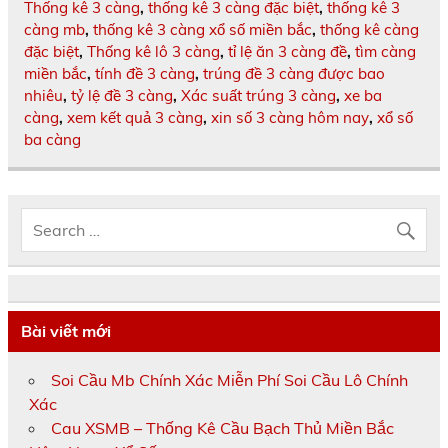
Thống kê 3 càng
,
thống kê 3 càng đặc biệt
,
thống kê 3
càng mb
,
thống kê 3 càng xổ số miền bắc
,
thống kê càng
đặc biệt
,
Thống kê lô 3 càng
,
tỉ lệ ăn 3 càng đề
,
tìm càng
miền bắc
,
tính đề 3 càng
,
trúng đề 3 càng được bao
nhiêu
,
tỷ lệ đề 3 càng
,
Xác suất trúng 3 càng
,
xe ba
càng
,
xem kết quả 3 càng
,
xin số 3 càng hôm nay
,
xổ số
ba càng
Bài viết mới
Soi Cầu Mb Chính Xác Miễn Phí Soi Cầu Lô Chính
Xác
Cau XSMB – Thống Kê Cầu Bạch Thủ Miền Bắc