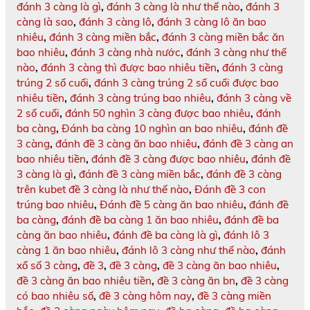
đánh 3 càng là gì
,
đánh 3 càng là như thế nào
,
đánh 3
càng là sao
,
đánh 3 càng lô
,
đánh 3 càng lô ăn bao
nhiêu
,
đánh 3 càng miền bắc
,
đánh 3 càng miền bắc ăn
bao nhiêu
,
đánh 3 càng nhà nước
,
đánh 3 càng như thế
nào
,
đánh 3 càng thì được bao nhiêu tiền
,
đánh 3 càng
trúng 2 số cuối
,
đánh 3 càng trúng 2 số cuối được bao
nhiêu tiền
,
đánh 3 càng trúng bao nhiêu
,
đánh 3 càng về
2 số cuối
,
đánh 50 nghìn 3 càng được bao nhiêu
,
đánh
ba càng
,
Đánh ba càng 10 nghìn an bao nhiêu
,
đánh đề
3 càng
,
đánh đề 3 càng ăn bao nhiêu
,
đánh đề 3 càng an
bao nhiêu tiền
,
đánh đề 3 càng được bao nhiêu
,
đánh đề
3 càng là gì
,
đánh đề 3 càng miền bắc
,
đánh đề 3 càng
trên kubet đề 3 càng là như thế nào
,
Đánh đề 3 con
trúng bao nhiêu
,
Đánh đề 5 càng ăn bao nhiêu
,
đánh đề
ba càng
,
đánh đề ba càng 1 ăn bao nhiêu
,
đánh đề ba
càng ăn bao nhiêu
,
đánh đề ba càng là gì
,
đánh lô 3
càng 1 ăn bao nhiêu
,
đánh lô 3 càng như thế nào
,
đánh
xổ số 3 càng
,
đề 3
,
đề 3 càng
,
đề 3 càng ăn bao nhiêu
,
đề 3 càng ăn bao nhiêu tiền
,
đề 3 càng ăn bn
,
đề 3 càng
có bao nhiêu số
,
đề 3 càng hôm nay
,
đề 3 càng miền