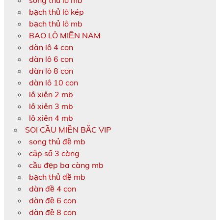
bạch thủ lô kép
bạch thủ lô mb
BAO LÔ MIỀN NAM
dàn lô 4 con
dàn lô 6 con
dàn lô 8 con
dàn lô 10 con
lô xiên 2 mb
lô xiên 3 mb
lô xiên 4 mb
SOI CẦU MIỀN BẮC VIP
song thủ đề mb
cặp số 3 càng
cầu đẹp ba càng mb
bạch thủ đề mb
dàn đề 4 con
dàn đề 6 con
dàn đề 8 con