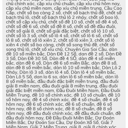
chủ chính xác, cặp xíu chủ chuẩn, cặp xỉu chủ hôm nay,
cặp xỉu chủ miền nam, cặp xíu chủ miền trung, Cầu Cao
Cấp, chốt số ba càng 2 số, chốt số bạch thủ đề, chốt số
bạch thủ lô, chốt số bạch thủ lô 2 nháy, chốt số bao lô,
chốt số cặp xỉu chủ, chốt số đề 10 số, chốt số đề 4 số,
chốt số đề 6 số, chốt số đề 8 số, chốt số đề đầu đuôi,
chốt số giải 8, chốt số giải đặc biệt, chốt số lô 10 số,
chốt số lô 3 số, chốt số lô 4 số, chốt số lô 6 số, chốt số
lô 8 số, chốt số lô xiên 2, chốt số lô xiên 3, chốt số lô
xiên 4 chốt số ba càng, chốt số song thủ đề, chốt số
song thủ lô, chốt số xỉu chủ, Chuyên Gia Soi Cầu, dàn
đề 10 số miền bắc, Dàn Đề 12 Số, dan đề 2 số, Dàn Đề
3 Số, Dàn Đề 30 Số, Dàn đề 4 SỐ, dàn đề 4 số miền
bắc, dàn đề 6 số, Dàn đề 6 số miền Bắc, dàn đề 8 số,
dàn đề 8 số miền bắc, dàn lô 10 số miền bắc, Dàn Lô 2
Nháy, Dàn lô 3 số, dàn lô 4 số, Dàn lô 4 số miền bắc,
Dàn Lô 5 Số, dan lo 6 so, dàn lô 6 số miền bắc, dàn lô
8 số miền bắc, đầu đuôi đặc biệt miền trung, đầu đuôi
giải 8 miền nam, đầu đuôi giải 8 miền trung, đầu đuôi
giải đặc biệt miền nam, Đầu Đuôi Miền Nam, Đầu Đuôi
Miền Trung, đề 10 số chính xác, đề 10 số chuẩn, đề 10
số hôm nay, đề 4 số chính xác, đề 4 số chuẩn, đề 4 số
hôm nay, đề 6 số chính xác, đề 6 số chuẩn, đề 6 số
hôm nay, đề 8 số chính xác, đề 8 số chuẩn, đề 8 số
hôm nay, đề đầu đuôi chính xác, đề đầu đuôi chuẩn, đề
đầu đuôi hôm nay, Đề Đầu Đuôi Miền Bắc, Dự Đoán
Miền Bắc, Dự Đoán Soi Cầu, Dự Đoán Xổ Số, Giải 7
Miền Nam, Giải 7 Miền Trung, giải 8, giải 8 chính xác,