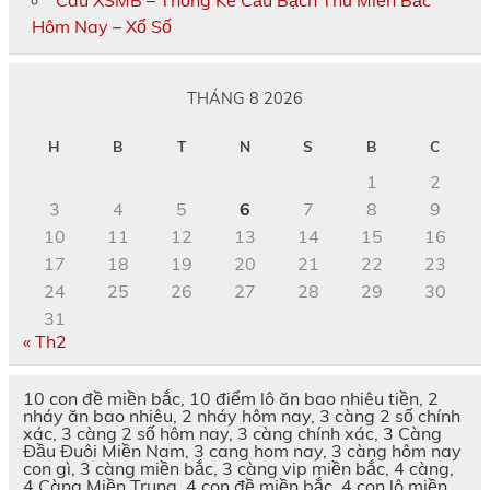
Hôm Nay – Xổ Số
THÁNG 8 2026
H
B
T
N
S
B
C
1
2
3
4
5
6
7
8
9
10
11
12
13
14
15
16
17
18
19
20
21
22
23
24
25
26
27
28
29
30
31
« Th2
10 con đề miền bắc, 10 điểm lô ăn bao nhiêu tiền, 2
nháy ăn bao nhiêu, 2 nháy hôm nay, 3 càng 2 số chính
xác, 3 càng 2 số hôm nay, 3 càng chính xác, 3 Càng
Đầu Đuôi Miền Nam, 3 cang hom nay, 3 càng hôm nay
con gì, 3 càng miền bắc, 3 càng vip miền bắc, 4 càng,
4 Càng Miền Trung, 4 con đề miền bắc, 4 con lô miền