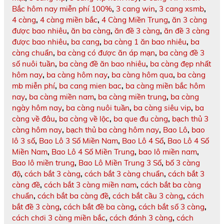
Bắc hôm nay miễn phí 100%
,
3 cang win
,
3 cang xsmb
,
4 càng
,
4 càng miền bắc
,
4 Càng Miền Trung
,
ăn 3 càng
được bao nhiêu
,
ăn ba càng
,
ăn đề 3 càng
,
ăn đề 3 càng
được bao nhiêu
,
ba cang
,
ba càng 1 ăn bao nhiêu
,
ba
càng chuẩn
,
ba càng có được ăn áp mạn
,
ba càng đề 3
số nuôi tuần
,
ba càng đề ăn bao nhiêu
,
ba càng đẹp nhất
hôm nay
,
ba càng hôm nay
,
ba càng hôm qua
,
ba càng
mb miễn phí
,
ba cang mien bac
,
ba càng miền bắc hôm
nay
,
ba càng miền nam
,
ba càng miền trung
,
ba càng
ngày hôm nay
,
ba càng nuôi tuần
,
ba càng siêu vip
,
ba
càng về đâu
,
ba càng về lộc
,
ba que đu càng
,
bạch thủ 3
càng hôm nay
,
bạch thủ ba càng hôm nay
,
Bao Lô
,
bao
lô 3 số
,
Bao Lô 3 Số Miền Nam
,
Bao Lô 4 Số
,
Bao Lô 4 Số
Miền Nam
,
Bao Lô 4 Số Miền Trung
,
bao lô miền nam
,
Bao lô miền trung
,
Bao Lô Miền Trung 3 Số
,
bố 3 càng
độ
,
cách bắt 3 càng
,
cách bắt 3 càng chuẩn
,
cách bắt 3
càng đề
,
cách bắt 3 càng miền nam
,
cách bắt ba càng
chuẩn
,
cách bắt ba càng đề
,
cách bắt cầu 3 càng
,
cách
bắt đề 3 càng
,
cách bắt đề ba càng
,
cách bắt số 3 càng
,
cách chơi 3 càng miền bắc
,
cách đánh 3 càng
,
cách