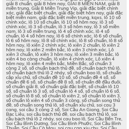
giải 8 chuẩn, giải 8 hôm nay, GIAI 8 MIỀN NAM, giải 8
miền trung, Giải 8 Miền Trung Vip, giải đặc biệt chính
xác, giải đặc biệt chuẩn, giải đặc biệt hôm nay, giải đặc
biệt miền nam, giải đặc biệt miền trung, kqxs, lô 10 số
chính xác, lô 10 số chuẩn, lô 10 số hôm nay, lô 3 số
chính xác, lô 3 số chuẩn, lô 3 số hôm nay, lô 3 số miền
nam, lô 3 số miền trung, lô 4 số chính xác, lô 4 số
chuẩn, lô 4 số hôm nay, lô 6 số chính xác, lô 6 số chuẩn,
lô 6 số hôm nay, lô 8 số chính xác, lô 8 số chuẩn, lô 8 số
hôm nay, lô xiên 2 chính xác, lô xiên 2 chuẩn, lô xiên 2
hôm nay, lô xiên 2 miền bắc, lô xiên 3 chính xác, Lô
xiên 3 chuẩn, lô xiên 3 hôm nay, lô xiên 3 miền bắc, lô
xiên 4 ba càng chuẩn, lô xiên 4 chính xác, Lô xiên 4
hôm nay, lô xiên 4 miền bắc, Miền Bắc, số chuẩn 3
càng 2 số, số chuẩn bạch thủ đề, số chuẩn bạch thủ lô,
số chuẩn bạch thủ lô 2 nháy, số chuẩn bao lô, số chuẩn
cặp xỉu chủ, số chuẩn đề 10 số, số chuẩn đề 4 số, số
chuẩn đề 6 số, số chuẩn đề 8 số, số chuẩn đề đầu đuôi,
số chuẩn giải 8, số chuẩn giải đặc biệt, số chuẩn lô 10
số, số chuẩn lô 3 số, số chuẩn lô 4 số, số chuẩn lô 6 số,
số chuẩn lô 8 số, số chuẩn lô xiên 2, số chuẩn lô xiên 3,
số chuẩn lô xiên 4 số chuẩn 3 càng, số chuẩn song thủ
đề, số chuẩn song thủ lô, số chuẩn xỉu chủ, soi cau 3
cang, soi cầu 3 càng 2 số, Soi Cầu An Giang, Soi Cầu
Bạc Liêu, soi cầu bạch thủ đề, soi cầu bạch thủ lô, soi
cầu bạch thủ lô 2 nháy, soi cau bao lô, Soi Cầu Bến Tre,
Soi Cầu Bình Dương, Soi Cầu Bình Phước, Soi Cầu Bình
Thuận, Soi Cầu Cà Mau, soi cau cap xiu chu, Soi Cầu