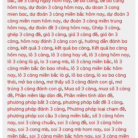
bắc
,
đề 3 càng ngày hôm nay
,
đề ba càng
,
đề ba càng
hôm nay
,
dự đoán 3 càng hôm nay
,
du doan 3 cang
mien bac
,
dự đoán 3 càng miền bắc hôm nay
,
dự đoán 3
càng miền nam hôm nay
,
dự đoán 3 càng miền trung
hôm nay
,
dự đoán đề 3 càng hôm nay
,
Ghép 3 càng
,
ghép 3 càng đề
,
giá 3 càng
,
giá 3 càng đề
,
giá ăn 3
càng
,
hôm nay đánh 3 càng con gì
,
hướng dẫn đánh ba
càng
,
kết quả 3 càng
,
kết quả ba càng
,
Kết quả ba càng
hôm nay
,
lô 3 càng
,
lô 3 càng hay về
,
lô 3 càng hôm nay
,
lô 3 càng là gì
,
lo 3 cang mb
,
lô 3 càng miền bắc
,
lô 3
càng miền bắc ăn bao nhiêu
,
lô 3 càng miền bắc hôm
nay
,
lô 3 càng miền bắc là gì
,
lô ba càng
,
lò xo ba càng
thái
,
mở ba càng
,
mơ thấy số 3 càng đánh con gì
,
mơ
trúng 3 càng đánh con gì
,
Mua số 3 càng
,
mua số 3 càng
đề
,
Phần mềm lập dàn đề
,
Phần mềm tính dàn đề
,
phương pháp bắt 3 càng
,
phương pháp bắt đề 3 càng
,
phương pháp đánh 3 càng
,
Phương pháp loại chạm đề
,
phương pháp soi cầu 3 càng miền bắc
,
số 3 càng hôm
nay
,
soi 3 càng chuẩn
,
soi 3 càng đề
,
soi 3 càng hôm
nay
,
soi 3 cang mb
,
soi 3 cang mb hom nay
,
soi 3 càng
miền bắc
,
soi 3 càng miền bắc hôm nay
,
soi 3 càng miền