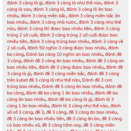
đánh 3 càng là gì
,
đánh 3 càng là như thế nào
,
đánh 3
càng là sao
,
đánh 3 càng lô
,
đánh 3 càng lô ăn bao
nhiêu
,
đánh 3 càng miền bắc
,
đánh 3 càng miền bắc ăn
bao nhiêu
,
đánh 3 càng nhà nước
,
đánh 3 càng như thế
nào
,
đánh 3 càng thì được bao nhiêu tiền
,
đánh 3 càng
trúng 2 số cuối
,
đánh 3 càng trúng 2 số cuối được bao
nhiêu tiền
,
đánh 3 càng trúng bao nhiêu
,
đánh 3 càng về
2 số cuối
,
đánh 50 nghìn 3 càng được bao nhiêu
,
đánh
ba càng
,
Đánh ba càng 10 nghìn an bao nhiêu
,
đánh đề
3 càng
,
đánh đề 3 càng ăn bao nhiêu
,
đánh đề 3 càng an
bao nhiêu tiền
,
đánh đề 3 càng được bao nhiêu
,
đánh đề
3 càng là gì
,
đánh đề 3 càng miền bắc
,
đánh đề 3 càng
trên kubet đề 3 càng là như thế nào
,
Đánh đề 3 con
trúng bao nhiêu
,
Đánh đề 5 càng ăn bao nhiêu
,
đánh đề
ba càng
,
đánh đề ba càng 1 ăn bao nhiêu
,
đánh đề ba
càng ăn bao nhiêu
,
đánh đề ba càng là gì
,
đánh lô 3
càng 1 ăn bao nhiêu
,
đánh lô 3 càng như thế nào
,
đánh
xổ số 3 càng
,
đề 3
,
đề 3 càng
,
đề 3 càng ăn bao nhiêu
,
đề 3 càng ăn bao nhiêu tiền
,
đề 3 càng ăn bn
,
đề 3 càng
có bao nhiêu số
,
đề 3 càng hôm nay
,
đề 3 càng miền