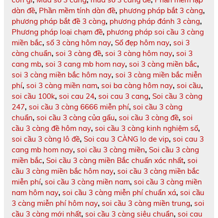
dàn đề
,
Phần mềm tính dàn đề
,
phương pháp bắt 3 càng
,
phương pháp bắt đề 3 càng
,
phương pháp đánh 3 càng
,
Phương pháp loại chạm đề
,
phương pháp soi cầu 3 càng
miền bắc
,
số 3 càng hôm nay
,
Số đẹp hôm nay
,
soi 3
càng chuẩn
,
soi 3 càng đề
,
soi 3 càng hôm nay
,
soi 3
cang mb
,
soi 3 cang mb hom nay
,
soi 3 càng miền bắc
,
soi 3 càng miền bắc hôm nay
,
soi 3 càng miền bắc miễn
phí
,
soi 3 càng miền nam
,
soi ba càng hôm nay
,
soi cầu
,
soi cầu 100k
,
soi cau 24
,
soi cau 3 cang
,
Soi cầu 3 càng
247
,
soi cầu 3 càng 6666 miễn phí
,
soi cầu 3 càng
chuẩn
,
soi cầu 3 càng của gấu
,
soi cầu 3 càng đề
,
soi
cầu 3 càng đề hôm nay
,
soi cầu 3 càng kinh nghiệm số
,
soi cầu 3 càng lô đề
,
Soi cau 3 CÀNG lo de vip
,
soi cau 3
cang mb hom nay
,
soi cầu 3 càng miền
,
Soi cầu 3 càng
miền bắc
,
Soi cầu 3 càng miền Bắc chuấn xác nhất
,
soi
cầu 3 càng miền bắc hôm nay
,
soi cầu 3 càng miền bắc
miễn phí
,
soi cầu 3 càng miền nam
,
soi cầu 3 càng miền
nam hôm nay
,
soi cầu 3 càng miễn phí chuẩn xá
,
soi cầu
3 càng miễn phí hôm nay
,
soi cầu 3 càng miền trung
,
soi
cầu 3 càng mới nhất
,
soi cầu 3 càng siêu chuẩn
,
soi cau