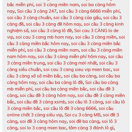
bắc miễn phí
,
soi 3 càng miền nam
,
soi ba càng hôm
nay
,
Soi cầu 3 càng 247
,
soi cầu 3 càng 6666 miễn phí
,
soi cầu 3 càng chuẩn
,
soi cầu 3 càng của gấu
,
soi cầu 3
càng đề
,
soi cầu 3 càng đề hôm nay
,
soi cầu 3 càng kinh
nghiệm số
,
soi cầu 3 càng lô đề
,
Soi cau 3 CÀNG lo de
vip
,
soi cau 3 cang mb hom nay
,
soi cầu 3 càng miền
,
soi
cầu 3 càng miền bắc hôm nay
,
soi cầu 3 càng miền bắc
miễn phí
,
soi cầu 3 càng miền nam
,
soi cầu 3 càng miền
nam hôm nay
,
soi cầu 3 càng miễn phí hôm nay
,
soi cầu
3 càng miền trung
,
soi cầu 3 càng mới nhất
,
soi cầu 3
càng siêu chuẩn
,
soi cau 3 cang sieu vip mien bac
,
soi
cầu 3 càng xổ số miền bắc
,
soi cầu ba càng
,
soi cầu ba
càng hôm nay
,
soi cầu ba càng lô đề
,
Soi cầu ba càng
mb miễn phí
,
soi cầu ba càng miền bắc
,
soi cầu đề 3
càng
,
soi cầu đề 3 càng hôm nay
,
soi cầu đề 3 càng miền
bắc
,
soi cầu đề 3 càng xsmb
,
soi cầu lô 3 càng
,
soi cầu lô
3 càng miền bắc
,
soi cầu lô đề 3 càng 6666
,
soi cầu
online chốt 3 càng siêu vip
,
Soi cu 3 càng MB
,
soi đề 3
càng
,
soi đề 3 càng hôm nay
,
soi đề ba càng
,
soi lô 3
càng
,
soi lo 3 cang mien bac
,
tâm càng 3 đánh lô gì
,