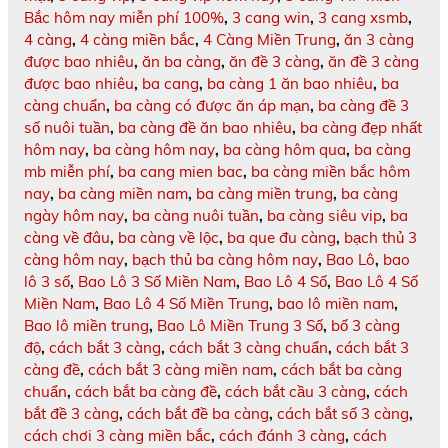
Bắc hôm nay miễn phí 100%
,
3 cang win
,
3 cang xsmb
,
4 càng
,
4 càng miền bắc
,
4 Càng Miền Trung
,
ăn 3 càng
được bao nhiêu
,
ăn ba càng
,
ăn đề 3 càng
,
ăn đề 3 càng
được bao nhiêu
,
ba cang
,
ba càng 1 ăn bao nhiêu
,
ba
càng chuẩn
,
ba càng có được ăn áp mạn
,
ba càng đề 3
số nuôi tuần
,
ba càng đề ăn bao nhiêu
,
ba càng đẹp nhất
hôm nay
,
ba càng hôm nay
,
ba càng hôm qua
,
ba càng
mb miễn phí
,
ba cang mien bac
,
ba càng miền bắc hôm
nay
,
ba càng miền nam
,
ba càng miền trung
,
ba càng
ngày hôm nay
,
ba càng nuôi tuần
,
ba càng siêu vip
,
ba
càng về đâu
,
ba càng về lộc
,
ba que đu càng
,
bạch thủ 3
càng hôm nay
,
bạch thủ ba càng hôm nay
,
Bao Lô
,
bao
lô 3 số
,
Bao Lô 3 Số Miền Nam
,
Bao Lô 4 Số
,
Bao Lô 4 Số
Miền Nam
,
Bao Lô 4 Số Miền Trung
,
bao lô miền nam
,
Bao lô miền trung
,
Bao Lô Miền Trung 3 Số
,
bố 3 càng
độ
,
cách bắt 3 càng
,
cách bắt 3 càng chuẩn
,
cách bắt 3
càng đề
,
cách bắt 3 càng miền nam
,
cách bắt ba càng
chuẩn
,
cách bắt ba càng đề
,
cách bắt cầu 3 càng
,
cách
bắt đề 3 càng
,
cách bắt đề ba càng
,
cách bắt số 3 càng
,
cách chơi 3 càng miền bắc
,
cách đánh 3 càng
,
cách