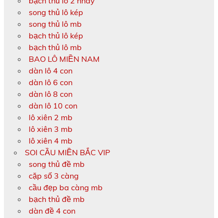
bạch thủ lô 2 nháy
song thủ lô kép
song thủ lô mb
bạch thủ lô kép
bạch thủ lô mb
BAO LÔ MIỀN NAM
dàn lô 4 con
dàn lô 6 con
dàn lô 8 con
dàn lô 10 con
lô xiên 2 mb
lô xiên 3 mb
lô xiên 4 mb
SOI CẦU MIỀN BẮC VIP
song thủ đề mb
cặp số 3 càng
cầu đẹp ba càng mb
bạch thủ đề mb
dàn đề 4 con