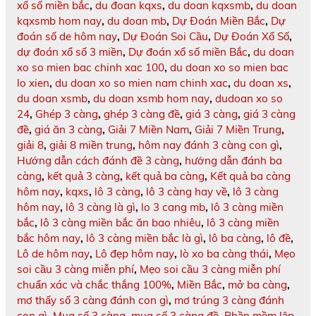
xổ số miền bắc
,
du đoan kqxs
,
du doan kqxsmb
,
du doan
kqxsmb hom nay
,
du doan mb
,
Dự Đoán Miền Bắc
,
Dự
đoán số de hôm nay
,
Dự Đoán Soi Cầu
,
Dự Đoán Xổ Số
,
dự đoán xổ số 3 miền
,
Dự đoán xổ số miền Bắc
,
du doan
xo so mien bac chinh xac 100
,
du doan xo so mien bac
lo xien
,
du doan xo so mien nam chinh xac
,
du doan xs
,
du doan xsmb
,
du doan xsmb hom nay
,
dudoan xo so
24
,
Ghép 3 càng
,
ghép 3 càng đề
,
giá 3 càng
,
giá 3 càng
đề
,
giá ăn 3 càng
,
Giải 7 Miền Nam
,
Giải 7 Miền Trung
,
giải 8
,
giải 8 miền trung
,
hôm nay đánh 3 càng con gì
,
Hướng dẫn cách đánh đề 3 càng
,
hướng dẫn đánh ba
càng
,
kết quả 3 càng
,
kết quả ba càng
,
Kết quả ba càng
hôm nay
,
kqxs
,
lô 3 càng
,
lô 3 càng hay về
,
lô 3 càng
hôm nay
,
lô 3 càng là gì
,
lo 3 cang mb
,
lô 3 càng miền
bắc
,
lô 3 càng miền bắc ăn bao nhiêu
,
lô 3 càng miền
bắc hôm nay
,
lô 3 càng miền bắc là gì
,
lô ba càng
,
lô đề
,
Lô de hôm nay
,
Lô đẹp hôm nay
,
lò xo ba càng thái
,
Mẹo
soi cầu 3 càng miễn phí
,
Mẹo soi cầu 3 càng miễn phí
chuẩn xác và chắc thắng 100%
,
Miền Bắc
,
mở ba càng
,
mơ thấy số 3 càng đánh con gì
,
mơ trúng 3 càng đánh
con gì
,
Mua số 3 càng
,
mua số 3 càng đề
,
Phần mềm lập