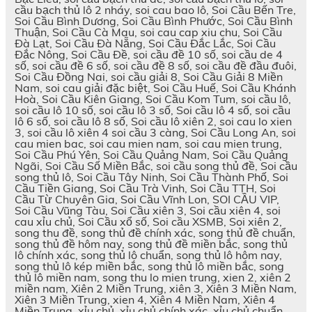
cầu bạch thủ lô 2 nháy, soi cau bao lô, Soi Cầu Bến Tre,
Soi Cầu Bình Dương, Soi Cầu Bình Phước, Soi Cầu Bình
Thuận, Soi Cầu Cà Mau, soi cau cap xiu chu, Soi Cầu
Đà Lạt, Soi Cầu Đà Nẵng, Soi Cầu Đắc Lắc, Soi Cầu
Đắc Nông, Soi Cầu Đề, soi cầu đề 10 số, soi cầu de 4
số, soi cầu đề 6 số, soi cầu đề 8 số, soi cầu đề đầu đuôi,
Soi Cầu Đồng Nai, soi cầu giải 8, Soi Cầu Giải 8 Miền
Nam, soi cau giải đặc biệt, Soi Cầu Huế, Soi Cầu Khánh
Hoà, Soi Cầu Kiên Giang, Soi Cầu Kom Tum, soi cầu lô,
soi cầu lô 10 số, soi cầu lô 3 số, Soi cầu lô 4 số, soi cầu
lô 6 số, soi cầu lô 8 số, Soi cầu lô xiên 2, soi cau lo xien
3, soi cầu lô xiên 4 soi cầu 3 càng, Soi Cầu Long An, soi
cau mien bac, soi cau mien nam, soi cau mien trung,
Soi Cầu Phú Yên, Soi Cầu Quảng Nam, Soi Cầu Quảng
Ngãi, Soi Cầu Số Miền Bắc, soi cầu song thủ đề, Soi cầu
song thủ lô, Soi Cầu Tây Ninh, Soi Cầu Thành Phố, Soi
Cầu Tiền Giang, Soi Cầu Trà Vinh, Soi Cầu TTH, Soi
Cầu Từ Chuyên Gia, Soi Cầu Vĩnh Lon, SOI CẦU VIP,
Soi Cầu Vũng Tàu, Soi Cầu xiên 3, Soi cầu xiên 4, soi
cau xỉu chủ, Soi Cầu xổ số, Soi cầu XSMB, Soi xiên 2,
song thu đề, song thủ đề chính xác, song thủ đề chuẩn,
song thủ đề hôm nay, song thủ đề miền bắc, song thủ
lô chính xác, song thủ lô chuẩn, song thủ lô hôm nay,
song thủ lô kép miền bắc, song thủ lô miền bắc, song
thủ lô miền nam, song thu lo mien trung, xien 2, xiên 2
miền nam, Xiên 2 Miền Trung, xiên 3, Xiên 3 Miền Nam,
Xiên 3 Miền Trung, xien 4, Xiên 4 Miền Nam, Xiên 4
Miền Trung, xỉu chủ, xỉu chủ chính xác, xỉu chủ chuẩn,