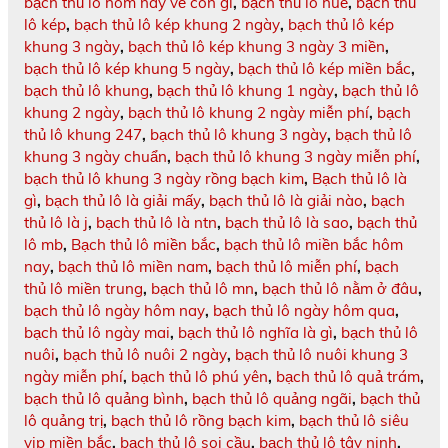
bạch thủ lô hôm nay về con gì
,
bạch thủ lô huế
,
bạch thủ
lô kép
,
bạch thủ lô kép khung 2 ngày
,
bạch thủ lô kép
khung 3 ngày
,
bạch thủ lô kép khung 3 ngày 3 miền
,
bạch thủ lô kép khung 5 ngày
,
bạch thủ lô kép miền bắc
,
bạch thủ lô khung
,
bạch thủ lô khung 1 ngày
,
bạch thủ lô
khung 2 ngày
,
bạch thủ lô khung 2 ngày miễn phí
,
bạch
thủ lô khung 247
,
bạch thủ lô khung 3 ngày
,
bạch thủ lô
khung 3 ngày chuẩn
,
bạch thủ lô khung 3 ngày miễn phí
,
bạch thủ lô khung 3 ngày rồng bạch kim
,
Bạch thủ lô là
gì
,
bạch thủ lô là giải mấy
,
bạch thủ lô là giải nào
,
bạch
thủ lô là j
,
bạch thủ lô là ntn
,
bạch thủ lô là sao
,
bạch thủ
lô mb
,
Bạch thủ lô miền bắc
,
bạch thủ lô miền bắc hôm
nay
,
bạch thủ lô miền nam
,
bạch thủ lô miễn phí
,
bạch
thủ lô miền trung
,
bạch thủ lô mn
,
bạch thủ lô nằm ở đâu
,
bạch thủ lô ngày hôm nay
,
bạch thủ lô ngày hôm qua
,
bạch thủ lô ngày mai
,
bạch thủ lô nghĩa là gì
,
bạch thủ lô
nuôi
,
bạch thủ lô nuôi 2 ngày
,
bạch thủ lô nuôi khung 3
ngày miễn phí
,
bạch thủ lô phú yên
,
bạch thủ lô quả trám
,
bạch thủ lô quảng bình
,
bạch thủ lô quảng ngãi
,
bạch thủ
lô quảng trị
,
bạch thủ lô rồng bạch kim
,
bạch thủ lô siêu
vip miền bắc
,
bạch thủ lô soi cầu
,
bạch thủ lô tây ninh
,