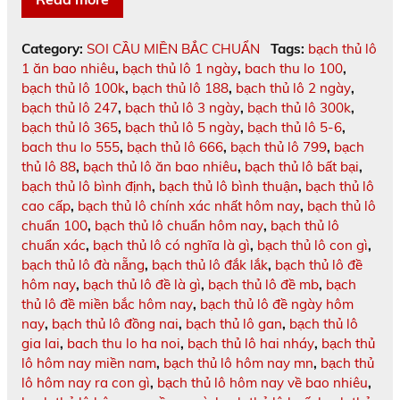
Category:
SOI CẦU MIỀN BẮC CHUẨN
Tags:
bạch thủ lô
1 ăn bao nhiêu
,
bạch thủ lô 1 ngày
,
bach thu lo 100
,
bạch thủ lô 100k
,
bạch thủ lô 188
,
bạch thủ lô 2 ngày
,
bạch thủ lô 247
,
bạch thủ lô 3 ngày
,
bạch thủ lô 300k
,
bạch thủ lô 365
,
bạch thủ lô 5 ngày
,
bạch thủ lô 5-6
,
bach thu lo 555
,
bạch thủ lô 666
,
bạch thủ lô 799
,
bạch
thủ lô 88
,
bạch thủ lô ăn bao nhiêu
,
bạch thủ lô bất bại
,
bạch thủ lô bình định
,
bạch thủ lô bình thuận
,
bạch thủ lô
cao cấp
,
bạch thủ lô chính xác nhất hôm nay
,
bạch thủ lô
chuẩn 100
,
bạch thủ lô chuẩn hôm nay
,
bạch thủ lô
chuẩn xác
,
bạch thủ lô có nghĩa là gì
,
bạch thủ lô con gì
,
bạch thủ lô đà nẵng
,
bạch thủ lô đắk lắk
,
bạch thủ lô đề
hôm nay
,
bạch thủ lô đề là gì
,
bạch thủ lô đề mb
,
bạch
thủ lô đề miền bắc hôm nay
,
bạch thủ lô đề ngày hôm
nay
,
bạch thủ lô đồng nai
,
bạch thủ lô gan
,
bạch thủ lô
gia lai
,
bach thu lo ha noi
,
bạch thủ lô hai nháy
,
bạch thủ
lô hôm nay miền nam
,
bạch thủ lô hôm nay mn
,
bạch thủ
lô hôm nay ra con gì
,
bạch thủ lô hôm nay về bao nhiêu
,