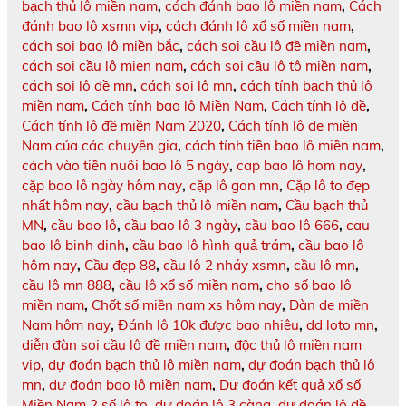
bạch thủ lô miền nam
,
cách đánh bao lô miền nam
,
Cách
đánh bao lô xsmn vip
,
cách đánh lô xổ số miền nam
,
cách soi bao lô miền bắc
,
cách soi cầu lô đề miền nam
,
cách soi cầu lô mien nam
,
cách soi cầu lô tô miền nam
,
cách soi lô đề mn
,
cách soi lô mn
,
cách tính bạch thủ lô
miền nam
,
Cách tính bao lô Miền Nam
,
Cách tính lô đề
,
Cách tính lô đề miền Nam 2020
,
Cách tính lô de miền
Nam của các chuyên gia
,
cách tính tiền bao lô miền nam
,
cách vào tiền nuôi bao lô 5 ngày
,
cap bao lô hom nay
,
cặp bao lô ngày hôm nay
,
cặp lô gan mn
,
Cặp lô to đẹp
nhất hôm nay
,
cầu bạch thủ lô miền nam
,
Cầu bạch thủ
MN
,
cầu bao lô
,
cầu bao lô 3 ngày
,
cầu bao lô 666
,
cau
bao lô binh dinh
,
cầu bao lô hình quả trám
,
cầu bao lô
hôm nay
,
Cầu đẹp 88
,
cầu lô 2 nháy xsmn
,
cầu lô mn
,
cầu lô mn 888
,
cầu lô xổ số miền nam
,
cho số bao lô
miền nam
,
Chốt số miền nam xs hôm nay
,
Dàn de miền
Nam hôm nay
,
Đánh lô 10k được bao nhiêu
,
dd loto mn
,
diễn đàn soi cầu lô đề miền nam
,
độc thủ lô miền nam
vip
,
dự đoán bạch thủ lô miền nam
,
dự đoán bạch thủ lô
mn
,
dự đoán bao lô miền nam
,
Dự đoán kết quả xổ số
Miền Nam 2 số lô to
,
dự đoán lô 3 càng
,
dự đoán lô đề