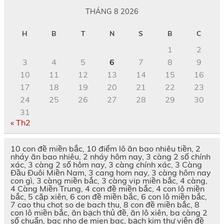
THÁNG 8 2026
H
B
T
N
S
B
C
1
2
3
4
5
6
7
8
9
10
11
12
13
14
15
16
17
18
19
20
21
22
23
24
25
26
27
28
29
30
31
« Th2
10 con đề miền bắc, 10 điểm lô ăn bao nhiêu tiền, 2
nháy ăn bao nhiêu, 2 nháy hôm nay, 3 càng 2 số chính
xác, 3 càng 2 số hôm nay, 3 càng chính xác, 3 Càng
Đầu Đuôi Miền Nam, 3 cang hom nay, 3 càng hôm nay
con gì, 3 càng miền bắc, 3 càng vip miền bắc, 4 càng,
4 Càng Miền Trung, 4 con đề miền bắc, 4 con lô miền
bắc, 5 cặp xiên, 6 con đề miền bắc, 6 con lô miền bắc,
7 cao thu chot so de bach thu, 8 con đề miền bắc, 8
con lô miền bắc, ăn bạch thủ đề, ăn lô xiên, ba càng 2
số chuẩn, bac nho de mien bac, bạch kim thư viện đề