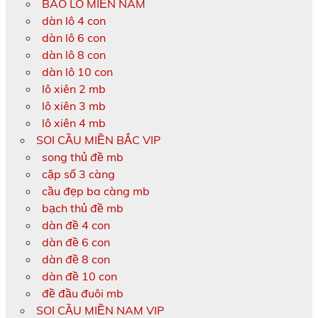
BAO LÔ MIỀN NAM
dàn lô 4 con
dàn lô 6 con
dàn lô 8 con
dàn lô 10 con
lô xiên 2 mb
lô xiên 3 mb
lô xiên 4 mb
SOI CẦU MIỀN BẮC VIP
song thủ đề mb
cặp số 3 càng
cầu đẹp ba càng mb
bạch thủ đề mb
dàn đề 4 con
dàn đề 6 con
dàn đề 8 con
dàn đề 10 con
đề đầu đuôi mb
SOI CẦU MIỀN NAM VIP