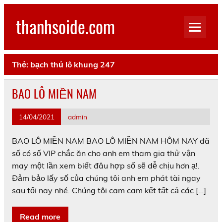
Skip
to
thanhsoide.com
content
Thẻ:
bạch thủ lô khung 247
BAO LÔ MIỀN NAM
14/04/2021
admin
BAO LÔ MIỀN NAM BAO LÔ MIỀN NAM HÔM NAY đã
số có số VIP chắc ăn cho anh em tham gia thử vận
may một lần xem biết đâu hợp số sẽ dễ chịu hơn ạ!.
Đảm bảo lấy số của chúng tôi anh em phát tài ngay
sau tối nay nhé. Chúng tôi cam cam kết tất cả các […]
Read more