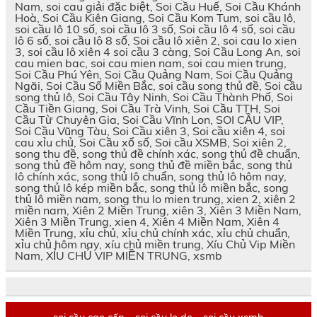
Nam, soi cau giải đặc biệt, Soi Cầu Huế, Soi Cầu Khánh
Hoà, Soi Cầu Kiên Giang, Soi Cầu Kom Tum, soi cầu lô,
soi cầu lô 10 số, soi cầu lô 3 số, Soi cầu lô 4 số, soi cầu
lô 6 số, soi cầu lô 8 số, Soi cầu lô xiên 2, soi cau lo xien
3, soi cầu lô xiên 4 soi cầu 3 càng, Soi Cầu Long An, soi
cau mien bac, soi cau mien nam, soi cau mien trung,
Soi Cầu Phú Yên, Soi Cầu Quảng Nam, Soi Cầu Quảng
Ngãi, Soi Cầu Số Miền Bắc, soi cầu song thủ đề, Soi cầu
song thủ lô, Soi Cầu Tây Ninh, Soi Cầu Thành Phố, Soi
Cầu Tiền Giang, Soi Cầu Trà Vinh, Soi Cầu TTH, Soi
Cầu Từ Chuyên Gia, Soi Cầu Vĩnh Lon, SOI CẦU VIP,
Soi Cầu Vũng Tàu, Soi Cầu xiên 3, Soi cầu xiên 4, soi
cau xỉu chủ, Soi Cầu xổ số, Soi cầu XSMB, Soi xiên 2,
song thu đề, song thủ đề chính xác, song thủ đề chuẩn,
song thủ đề hôm nay, song thủ đề miền bắc, song thủ
lô chính xác, song thủ lô chuẩn, song thủ lô hôm nay,
song thủ lô kép miền bắc, song thủ lô miền bắc, song
thủ lô miền nam, song thu lo mien trung, xien 2, xiên 2
miền nam, Xiên 2 Miền Trung, xiên 3, Xiên 3 Miền Nam,
Xiên 3 Miền Trung, xien 4, Xiên 4 Miền Nam, Xiên 4
Miền Trung, xỉu chủ, xỉu chủ chính xác, xỉu chủ chuẩn,
xỉu chủ hôm nay, xíu chủ miền trung, Xíu Chủ Vip Miền
Nam, XỈU CHỦ VIP MIỀN TRUNG, xsmb