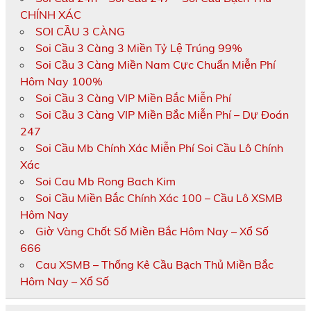
CHÍNH XÁC
SOI CẦU 3 CÀNG
Soi Cầu 3 Càng 3 Miền Tỷ Lệ Trúng 99%
Soi Cầu 3 Càng Miền Nam Cực Chuẩn Miễn Phí
Hôm Nay 100%
Soi Cầu 3 Càng VIP Miền Bắc Miễn Phí
Soi Cầu 3 Càng VIP Miền Bắc Miễn Phí – Dự Đoán
247
Soi Cầu Mb Chính Xác Miễn Phí Soi Cầu Lô Chính
Xác
Soi Cau Mb Rong Bach Kim
Soi Cầu Miền Bắc Chính Xác 100 – Cầu Lô XSMB
Hôm Nay
Giờ Vàng Chốt Số Miền Bắc Hôm Nay – Xổ Số
666
Cau XSMB – Thống Kê Cầu Bạch Thủ Miền Bắc
Hôm Nay – Xổ Số