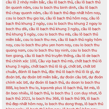
cầu lô 2 nháy miền bắc
,
cầu lô bạch thủ
,
cầu lô bạch thủ
ăn quanh năm
,
cau lo bach thu binh dinh
,
cầu lô bạch
thủ chạy quanh năm
,
cầu lô bạch thủ đẹp nhất hôm nay
,
cau lo bach thu gia lai
,
cầu lô bạch thủ hôm nay
,
cầu lô
bạch thủ khung 2 ngày
,
cau lo bach thu khung 2 ngay lo
bach thu dlk
,
cầu lô bạch thủ khung 3 ngày
,
cầu lô bạch
thủ khung 5 ngày
,
cau lo bach thu mb
,
cầu lô bạch thủ
miền bắc
,
cau lo bach thu mn
,
cầu lô bạch thủ ngày hôm
nay
,
cau lo bach thu phu yen hom nay
,
cau lo bach thu
quang nam
,
cau lo bach thu tay ninh
,
cau lo bach thu
tien giang
,
cầu lô bạch thủ truyền thống
,
cầu lô de bạch
thủ chính xác 100
,
Cầu vip bạch thủ mb
,
chốt bạch thủ lô
khung 3 ngày
,
chốt bạch thủ lô là gì
,
chốt btl
,
chốt btl
chuẩn
,
đánh lô bạch thủ
,
độc thủ lô bạch thủ lô là gì
,
dự
đoán btl
,
dự đoán btl miền bắc
,
dự đoán cầu btl
,
dự đoán
chính xác btl
,
dự đoán lô bạch thủ
,
du doan lo bach thu
888
,
kq bach thu lo
,
kqxsmb plus lô bạch thủ
,
lbt mb
,
lô
ăn bao nhiêu
,
lô bạch thủ
,
lo bach thu 1 con duy nhat
,
lô
bạch thủ 2021
,
lo bach thu 366
,
lô bạch thủ 99
,
lô bạch
thủ đẹp nhất hôm nay
,
lo bach thu dong thap
,
lô bạch thủ