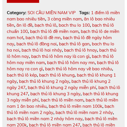
Category:
SOI CẦU MIỀN NAM VIP
Tags:
1 điểm lô miền
nam bao nhiêu tiền
,
3 càng miền nam
,
ăn lô bao nhiêu
tiền
,
ăn lô đề
,
bạch thủ lô
,
bach thu lo 100
,
bạch thủ lô
chuẩn 100
,
bạch thủ lô đề miền nam
,
bạch thủ lô de miền
nam hot
,
bạch thủ lô đề mn
,
bạch thủ lô đề ngày hôm
nay
,
bạch thủ lô đồng nai
,
bạch thủ lô gan
,
bach thu lo
ha noi
,
bạch thủ lô hai nháy
,
bạch thủ lô hnay
,
bạch thủ
lô hôm nay
,
bạch thủ lô hôm nay là con gì
,
bạch thủ lô
hôm nay miền nam
,
bạch thủ lô hôm nay mn
,
bạch thủ lô
hôm nay ra con gì
,
bạch thủ lô hôm nay về bao nhiêu
,
bạch thủ lô kép
,
bạch thủ lô khung
,
bạch thủ lô khung 1
ngày
,
bạch thủ lô khung 2 ngày
,
bạch thủ lô khung 2
ngày 247
,
bạch thủ lô khung 2 ngày miễn phí
,
bạch thủ lô
khung 247
,
bạch thủ lô khung 3 ngày
,
bạch thủ lô khung
3 ngày miễn phí
,
bạch thủ lô miền nam
,
bạch thủ lô miền
nam 1 ăn bao nhiêu
,
bạch thủ lô miền nam 100k
,
bạch
thủ lô miền nam 2 ngày
,
bạch thủ lô miền nam 2 nháy
,
bạch thủ lô miền nam 2 nháy hôm nay
,
bạch thủ lô miền
nam 200k
,
bạch thủ lô miền nam 247
,
bạch thủ lô miền