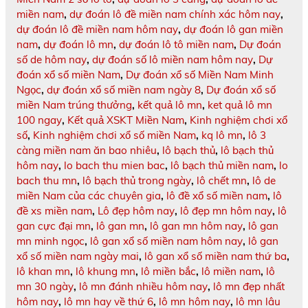
miền nam
,
dự đoán lô đề miền nam chính xác hôm nay
,
dự đoán lô đề miền nam hôm nay
,
dự đoán lô gan miền
nam
,
dự đoán lô mn
,
dự đoán lô tô miền nam
,
Dự đoán
số de hôm nay
,
dự đoán số lô miền nam hôm nay
,
Dự
đoán xổ số miền Nam
,
Dự đoán xổ số Miền Nam Minh
Ngọc
,
dự đoán xổ số miền nam ngày 8
,
Dự đoán xổ số
miền Nam trúng thưởng
,
kết quả lô mn
,
ket quả lô mn
100 ngay
,
Kết quả XSKT Miền Nam
,
Kinh nghiệm chơi xổ
số
,
Kinh nghiệm chơi xổ số miền Nam
,
kq lô mn
,
lô 3
càng miền nam ăn bao nhiêu
,
lô bạch thủ
,
lô bạch thủ
hôm nay
,
lo bach thu mien bac
,
lô bạch thủ miền nam
,
lo
bach thu mn
,
lô bạch thủ trong ngày
,
lô chết mn
,
lô de
miền Nam của các chuyên gia
,
lô đề xổ số miền nam
,
lô
đề xs miền nam
,
Lô đẹp hôm nay
,
lô đẹp mn hôm nay
,
lô
gan cực đại mn
,
lô gan mn
,
lô gan mn hôm nay
,
lô gan
mn minh ngọc
,
lô gan xổ số miền nam hôm nay
,
lô gan
xổ số miền nam ngày mai
,
lô gan xổ số miền nam thứ ba
,
lô khan mn
,
lô khung mn
,
lô miền bắc
,
lô miền nam
,
lô
mn 30 ngày
,
lô mn đánh nhiều hôm nay
,
lô mn đẹp nhất
hôm nay
,
lô mn hay về thứ 6
,
lô mn hôm nay
,
lô mn lâu