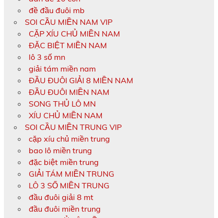
đề đầu đuôi mb
SOI CẦU MIỀN NAM VIP
CẶP XÍU CHỦ MIỀN NAM
ĐẶC BIỆT MIỀN NAM
lô 3 số mn
giải tám miền nam
ĐẦU ĐUÔI GIẢI 8 MIỀN NAM
ĐẦU ĐUÔI MIỀN NAM
SONG THỦ LÔ MN
XÍU CHỦ MIỀN NAM
SOI CẦU MIỀN TRUNG VIP
cặp xíu chủ miền trung
bao lô miền trung
đặc biệt miền trung
GIẢI TÁM MIỀN TRUNG
LÔ 3 SỐ MIỀN TRUNG
đầu đuôi giải 8 mt
đầu đuôi miền trung