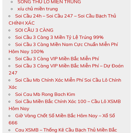
SONG THỦ LÔ MIỀN TRUNG
xíu chủ miền trung
Soi Cầu 24h – Soi Cầu 247 – Soi Cầu Bạch Thủ
CHÍNH XÁC
SOI CẦU 3 CÀNG
Soi Cầu 3 Càng 3 Miền Tỷ Lệ Trúng 99%
Soi Cầu 3 Càng Miền Nam Cực Chuẩn Miễn Phí
Hôm Nay 100%
Soi Cầu 3 Càng VIP Miền Bắc Miễn Phí
Soi Cầu 3 Càng VIP Miền Bắc Miễn Phí – Dự Đoán
247
Soi Cầu Mb Chính Xác Miễn Phí Soi Cầu Lô Chính
Xác
Soi Cau Mb Rong Bach Kim
Soi Cầu Miền Bắc Chính Xác 100 – Cầu Lô XSMB
Hôm Nay
Giờ Vàng Chốt Số Miền Bắc Hôm Nay – Xổ Số
666
Cau XSMB – Thống Kê Cầu Bạch Thủ Miền Bắc