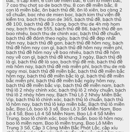
bắc, 5 cặp xiên, 6 con đề miền bắc, 6 con lô miền bắc,
7 cao thu chot so de bach thu, 8 con đề miền bắc, 8
con lô miền bắc, ăn bạch thủ đề, ăn lô xiên, ba càng 2
số chuẩn, bac nho de mien bac, bạch kim thư viện đề
kiểm tra, bach thu dan de 365, bạch thủ đề, bạch thủ
đề 100, bạch thủ đề 3 càng, bach thu de 4h mb hom
nay, bach thu de 555, bạch thủ đề 86, bạch thủ đề an
bao nhiêu, bach thu de chinh xac, bạch thủ đề chuẩn,
bạch thủ đề đánh theo ngày, bạch thủ đề đẹp nhất
hôm nay, bạch thủ đề gan, bạch thủ đề hôm nay, bạch
thủ đề hôm nay con gì, bạch thủ đề hôm nay miễn phí,
bạch thủ đề hôm nay về bao nhiêu, bạch thủ đề hôm
nay về con gì, bạch thủ đề khung 3 ngày, Bạch thủ đề
là gì, bạch thủ đề là sao, bach thủ đề mb, bạch thủ đề
mb hôm nay, bạch thủ đề mb miễn phí, bach thu de mb
ngay mai, bạch thủ đề miền bắc, bạch thủ đề miền bắc
hôm nay, bạch thủ đề miền bắc là gì, bạch thủ đề miền
bắc miễn phí, bạch thủ đề miền bắc ngày hôm nay,
bạch thủ đề miền bắc vip, bạch thủ đề miền nam, bạch
thủ lô 2 nháy chính xác, bạch thủ lô 2 nháy chuẩn, bạch
thủ lô 2 nháy hôm nay, Bạch Thủ Lô 2 Nháy Miền Bắc
Vip, bạch thủ lô chính xác, bạch thủ lô chuẩn, bạch thủ
lô hôm nay, bạch thủ lô kép miền bắc, Bạch thủ lô miền
bắc, Bao Lô, bao lô 3 số, Bao Lô 3 Số Miền Nam, Bao
Lô 4 Số, Bao Lô 4 Số Miền Nam, Bao Lô 4 Số Miền
Trung, bao lô chính xác, bao lô chuẩn, bao lô hôm nay,
bao lô miền nam, Bao lô miền trung, Bao Lô Miền
Trung 3 Số, Cặp 3 Càng Miền Bắc Phát Lộc, cặp xíu