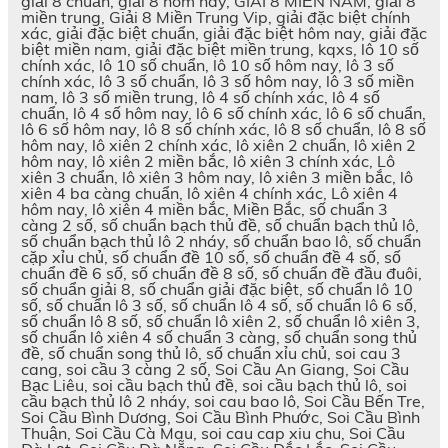
giải 8 chuẩn, giải 8 hôm nay, GIAI 8 MIỀN NAM, giải 8
miền trung, Giải 8 Miền Trung Vip, giải đặc biệt chính
xác, giải đặc biệt chuẩn, giải đặc biệt hôm nay, giải đặc
biệt miền nam, giải đặc biệt miền trung, kqxs, lô 10 số
chính xác, lô 10 số chuẩn, lô 10 số hôm nay, lô 3 số
chính xác, lô 3 số chuẩn, lô 3 số hôm nay, lô 3 số miền
nam, lô 3 số miền trung, lô 4 số chính xác, lô 4 số
chuẩn, lô 4 số hôm nay, lô 6 số chính xác, lô 6 số chuẩn,
lô 6 số hôm nay, lô 8 số chính xác, lô 8 số chuẩn, lô 8 số
hôm nay, lô xiên 2 chính xác, lô xiên 2 chuẩn, lô xiên 2
hôm nay, lô xiên 2 miền bắc, lô xiên 3 chính xác, Lô
xiên 3 chuẩn, lô xiên 3 hôm nay, lô xiên 3 miền bắc, lô
xiên 4 ba càng chuẩn, lô xiên 4 chính xác, Lô xiên 4
hôm nay, lô xiên 4 miền bắc, Miền Bắc, số chuẩn 3
càng 2 số, số chuẩn bạch thủ đề, số chuẩn bạch thủ lô,
số chuẩn bạch thủ lô 2 nháy, số chuẩn bao lô, số chuẩn
cặp xỉu chủ, số chuẩn đề 10 số, số chuẩn đề 4 số, số
chuẩn đề 6 số, số chuẩn đề 8 số, số chuẩn đề đầu đuôi,
số chuẩn giải 8, số chuẩn giải đặc biệt, số chuẩn lô 10
số, số chuẩn lô 3 số, số chuẩn lô 4 số, số chuẩn lô 6 số,
số chuẩn lô 8 số, số chuẩn lô xiên 2, số chuẩn lô xiên 3,
số chuẩn lô xiên 4 số chuẩn 3 càng, số chuẩn song thủ
đề, số chuẩn song thủ lô, số chuẩn xỉu chủ, soi cau 3
cang, soi cầu 3 càng 2 số, Soi Cầu An Giang, Soi Cầu
Bạc Liêu, soi cầu bạch thủ đề, soi cầu bạch thủ lô, soi
cầu bạch thủ lô 2 nháy, soi cau bao lô, Soi Cầu Bến Tre,
Soi Cầu Bình Dương, Soi Cầu Bình Phước, Soi Cầu Bình
Thuận, Soi Cầu Cà Mau, soi cau cap xiu chu, Soi Cầu