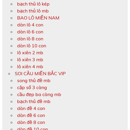
bạch thủ lô kép
bạch thủ lô mb
BAO LÔ MIỀN NAM
dàn lô 4 con
dàn lô 6 con
dàn lô 8 con
dàn lô 10 con
lô xiên 2 mb
lô xiên 3 mb
lô xiên 4 mb
SOI CẦU MIỀN BẮC VIP
song thủ đề mb
cặp số 3 càng
cầu đẹp ba càng mb
bạch thủ đề mb
dàn đề 4 con
dàn đề 6 con
dàn đề 8 con
dàn đề 10 con