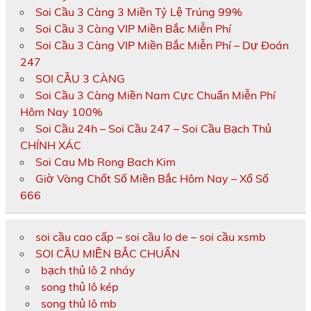
Soi Cầu 3 Càng 3 Miền Tỷ Lệ Trúng 99%
Soi Cầu 3 Càng VIP Miền Bắc Miễn Phí
Soi Cầu 3 Càng VIP Miền Bắc Miễn Phí – Dự Đoán
247
SOI CẦU 3 CÀNG
Soi Cầu 3 Càng Miền Nam Cực Chuẩn Miễn Phí
Hôm Nay 100%
Soi Cầu 24h – Soi Cầu 247 – Soi Cầu Bạch Thủ
CHÍNH XÁC
Soi Cau Mb Rong Bach Kim
Giờ Vàng Chốt Số Miền Bắc Hôm Nay – Xổ Số
666
soi cầu cao cấp – soi cầu lo de – soi cầu xsmb
SOI CẦU MIỀN BẮC CHUẨN
bạch thủ lô 2 nháy
song thủ lô kép
song thủ lô mb