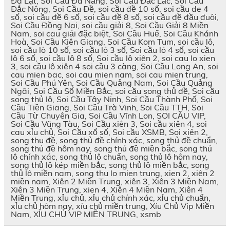
Đà Lạt, Soi Cầu Đà Nẵng, Soi Cầu Đắc Lắc, Soi Cầu
Đắc Nông, Soi Cầu Đề, soi cầu đề 10 số, soi cầu de 4
số, soi cầu đề 6 số, soi cầu đề 8 số, soi cầu đề đầu đuôi,
Soi Cầu Đồng Nai, soi cầu giải 8, Soi Cầu Giải 8 Miền
Nam, soi cau giải đặc biệt, Soi Cầu Huế, Soi Cầu Khánh
Hoà, Soi Cầu Kiên Giang, Soi Cầu Kom Tum, soi cầu lô,
soi cầu lô 10 số, soi cầu lô 3 số, Soi cầu lô 4 số, soi cầu
lô 6 số, soi cầu lô 8 số, Soi cầu lô xiên 2, soi cau lo xien
3, soi cầu lô xiên 4 soi cầu 3 càng, Soi Cầu Long An, soi
cau mien bac, soi cau mien nam, soi cau mien trung,
Soi Cầu Phú Yên, Soi Cầu Quảng Nam, Soi Cầu Quảng
Ngãi, Soi Cầu Số Miền Bắc, soi cầu song thủ đề, Soi cầu
song thủ lô, Soi Cầu Tây Ninh, Soi Cầu Thành Phố, Soi
Cầu Tiền Giang, Soi Cầu Trà Vinh, Soi Cầu TTH, Soi
Cầu Từ Chuyên Gia, Soi Cầu Vĩnh Lon, SOI CẦU VIP,
Soi Cầu Vũng Tàu, Soi Cầu xiên 3, Soi cầu xiên 4, soi
cau xỉu chủ, Soi Cầu xổ số, Soi cầu XSMB, Soi xiên 2,
song thu đề, song thủ đề chính xác, song thủ đề chuẩn,
song thủ đề hôm nay, song thủ đề miền bắc, song thủ
lô chính xác, song thủ lô chuẩn, song thủ lô hôm nay,
song thủ lô kép miền bắc, song thủ lô miền bắc, song
thủ lô miền nam, song thu lo mien trung, xien 2, xiên 2
miền nam, Xiên 2 Miền Trung, xiên 3, Xiên 3 Miền Nam,
Xiên 3 Miền Trung, xien 4, Xiên 4 Miền Nam, Xiên 4
Miền Trung, xỉu chủ, xỉu chủ chính xác, xỉu chủ chuẩn,
xỉu chủ hôm nay, xíu chủ miền trung, Xíu Chủ Vip Miền
Nam, XỈU CHỦ VIP MIỀN TRUNG, xsmb