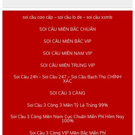
soi cầu cao cấp – soi cầu lo de – soi cầu xsmb
SOI CẦU MIỀN BẮC CHUẨN
SOI CẦU MIỀN BẮC VIP
SOI CẦU MIỀN NAM VIP
SOI CẦU MIỀN TRUNG VIP
Soi Cầu 24h – Soi Cầu 247 – Soi Cầu Bạch Thủ CHÍNH
XÁC
SOI CẦU 3 CÀNG
Soi Cầu 3 Càng 3 Miền Tỷ Lệ Trúng 99%
Soi Cầu 3 Càng Miền Nam Cực Chuẩn Miễn Phí Hôm Nay
100%
Soi Cầu 3 Càng VIP Miền Bắc Miễn Phí