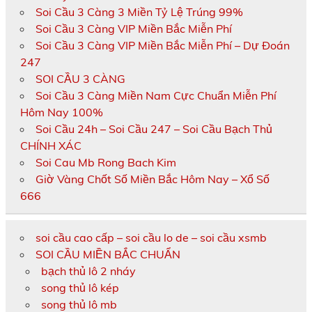
Soi Cầu 3 Càng 3 Miền Tỷ Lệ Trúng 99%
Soi Cầu 3 Càng VIP Miền Bắc Miễn Phí
Soi Cầu 3 Càng VIP Miền Bắc Miễn Phí – Dự Đoán
247
SOI CẦU 3 CÀNG
Soi Cầu 3 Càng Miền Nam Cực Chuẩn Miễn Phí
Hôm Nay 100%
Soi Cầu 24h – Soi Cầu 247 – Soi Cầu Bạch Thủ
CHÍNH XÁC
Soi Cau Mb Rong Bach Kim
Giờ Vàng Chốt Số Miền Bắc Hôm Nay – Xổ Số
666
soi cầu cao cấp – soi cầu lo de – soi cầu xsmb
SOI CẦU MIỀN BẮC CHUẨN
bạch thủ lô 2 nháy
song thủ lô kép
song thủ lô mb