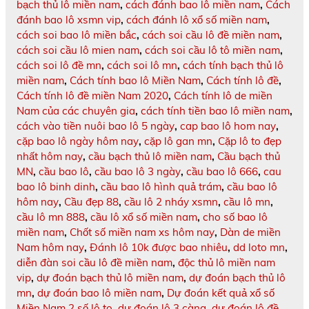
bạch thủ lô miền nam
,
cách đánh bao lô miền nam
,
Cách
đánh bao lô xsmn vip
,
cách đánh lô xổ số miền nam
,
cách soi bao lô miền bắc
,
cách soi cầu lô đề miền nam
,
cách soi cầu lô mien nam
,
cách soi cầu lô tô miền nam
,
cách soi lô đề mn
,
cách soi lô mn
,
cách tính bạch thủ lô
miền nam
,
Cách tính bao lô Miền Nam
,
Cách tính lô đề
,
Cách tính lô đề miền Nam 2020
,
Cách tính lô de miền
Nam của các chuyên gia
,
cách tính tiền bao lô miền nam
,
cách vào tiền nuôi bao lô 5 ngày
,
cap bao lô hom nay
,
cặp bao lô ngày hôm nay
,
cặp lô gan mn
,
Cặp lô to đẹp
nhất hôm nay
,
cầu bạch thủ lô miền nam
,
Cầu bạch thủ
MN
,
cầu bao lô
,
cầu bao lô 3 ngày
,
cầu bao lô 666
,
cau
bao lô binh dinh
,
cầu bao lô hình quả trám
,
cầu bao lô
hôm nay
,
Cầu đẹp 88
,
cầu lô 2 nháy xsmn
,
cầu lô mn
,
cầu lô mn 888
,
cầu lô xổ số miền nam
,
cho số bao lô
miền nam
,
Chốt số miền nam xs hôm nay
,
Dàn de miền
Nam hôm nay
,
Đánh lô 10k được bao nhiêu
,
dd loto mn
,
diễn đàn soi cầu lô đề miền nam
,
độc thủ lô miền nam
vip
,
dự đoán bạch thủ lô miền nam
,
dự đoán bạch thủ lô
mn
,
dự đoán bao lô miền nam
,
Dự đoán kết quả xổ số
Miền Nam 2 số lô to
,
dự đoán lô 3 càng
,
dự đoán lô đề