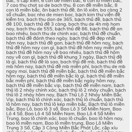
bắc, 5 cặp xiên, 6 con đề miền bắc, 6 con lô miền bắc,
7 cao thu chot so de bach thu, 8 con đề miền bắc, 8
con lô miền bắc, ăn bạch thủ đề, ăn lô xiên, ba càng 2
số chuẩn, bac nho de mien bac, bạch kim thư viện đề
kiểm tra, bach thu dan de 365, bạch thủ đề, bạch thủ
đề 100, bạch thủ đề 3 càng, bach thu de 4h mb hom
nay, bach thu de 555, bạch thủ đề 86, bạch thủ đề an
bao nhiêu, bach thu de chinh xac, bạch thủ đề chuẩn,
bạch thủ đề đánh theo ngày, bạch thủ đề đẹp nhất
hôm nay, bạch thủ đề gan, bạch thủ đề hôm nay, bạch
thủ đề hôm nay con gì, bạch thủ đề hôm nay miễn phí,
bạch thủ đề hôm nay về bao nhiêu, bạch thủ đề hôm
nay về con gì, bạch thủ đề khung 3 ngày, Bạch thủ đề
là gì, bạch thủ đề là sao, bach thủ đề mb, bạch thủ đề
mb hôm nay, bạch thủ đề mb miễn phí, bach thu de mb
ngay mai, bạch thủ đề miền bắc, bạch thủ đề miền bắc
hôm nay, bạch thủ đề miền bắc là gì, bạch thủ đề miền
bắc miễn phí, bạch thủ đề miền bắc ngày hôm nay,
bạch thủ đề miền bắc vip, bạch thủ đề miền nam, bạch
thủ lô 2 nháy chính xác, bạch thủ lô 2 nháy chuẩn, bạch
thủ lô 2 nháy hôm nay, Bạch Thủ Lô 2 Nháy Miền Bắc
Vip, bạch thủ lô chính xác, bạch thủ lô chuẩn, bạch thủ
lô hôm nay, bạch thủ lô kép miền bắc, Bạch thủ lô miền
bắc, Bao Lô, bao lô 3 số, Bao Lô 3 Số Miền Nam, Bao
Lô 4 Số, Bao Lô 4 Số Miền Nam, Bao Lô 4 Số Miền
Trung, bao lô chính xác, bao lô chuẩn, bao lô hôm nay,
bao lô miền nam, Bao lô miền trung, Bao Lô Miền
Trung 3 Số, Cặp 3 Càng Miền Bắc Phát Lộc, cặp xíu