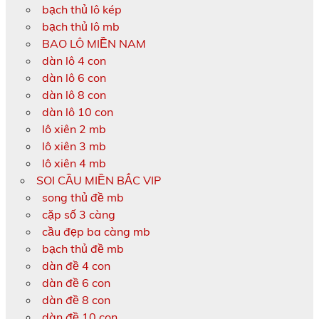
bạch thủ lô kép
bạch thủ lô mb
BAO LÔ MIỀN NAM
dàn lô 4 con
dàn lô 6 con
dàn lô 8 con
dàn lô 10 con
lô xiên 2 mb
lô xiên 3 mb
lô xiên 4 mb
SOI CẦU MIỀN BẮC VIP
song thủ đề mb
cặp số 3 càng
cầu đẹp ba càng mb
bạch thủ đề mb
dàn đề 4 con
dàn đề 6 con
dàn đề 8 con
dàn đề 10 con