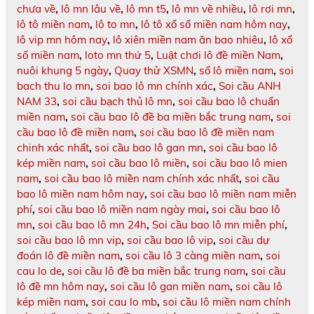
chưa về
,
lô mn lâu về
,
lô mn t5
,
lô mn về nhiều
,
lô rơi mn
,
lô tô miền nam
,
lô to mn
,
lô tô xổ số miền nam hôm nay
,
lô vip mn hôm nay
,
lô xiên miền nam ăn bao nhiêu
,
lô xổ
số miền nam
,
loto mn thứ 5
,
Luật chơi lô đề miền Nam
,
nuôi khung 5 ngày
,
Quay thử XSMN
,
số lô miền nam
,
soi
bach thu lo mn
,
soi bao lô mn chính xác
,
Soi cầu ANH
NAM 33
,
soi cầu bạch thủ lô mn
,
soi cầu bao lô chuẩn
miền nam
,
soi cầu bao lô đề ba miền bắc trung nam
,
soi
cầu bao lô đề miền nam
,
soi cầu bao lô đề miền nam
chinh xác nhất
,
soi cầu bao lô gan mn
,
soi cầu bao lô
kép miền nam
,
soi cầu bao lô miền
,
soi cầu bao lô mien
nam
,
soi cầu bao lô miền nam chính xác nhất
,
soi cầu
bao lô miền nam hôm nay
,
soi cầu bao lô miền nam miễn
phí
,
soi cầu bao lô miền nam ngày mai
,
soi cầu bao lô
mn
,
soi cầu bao lô mn 24h
,
Soi cầu bao lô mn miễn phí
,
soi cầu bao lô mn vip
,
soi cầu bao lô vip
,
soi cầu dự
đoán lô đề miền nam
,
soi cầu lô 3 càng miền nam
,
soi
cau lo de
,
soi cầu lô đề ba miền bắc trung nam
,
soi cầu
lô đề mn hôm nay
,
soi cầu lô gan miền nam
,
soi cầu lô
kép miền nam
,
soi cau lo mb
,
soi cầu lô miền nam chính