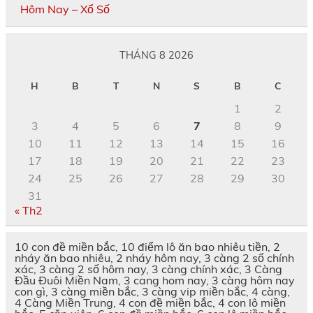
Hôm Nay – Xổ Số
THÁNG 8 2026
H
B
T
N
S
B
C
1
2
3
4
5
6
7
8
9
10
11
12
13
14
15
16
17
18
19
20
21
22
23
24
25
26
27
28
29
30
31
« Th2
10 con đề miền bắc, 10 điểm lô ăn bao nhiêu tiền, 2
nháy ăn bao nhiêu, 2 nháy hôm nay, 3 càng 2 số chính
xác, 3 càng 2 số hôm nay, 3 càng chính xác, 3 Càng
Đầu Đuôi Miền Nam, 3 cang hom nay, 3 càng hôm nay
con gì, 3 càng miền bắc, 3 càng vip miền bắc, 4 càng,
4 Càng Miền Trung, 4 con đề miền bắc, 4 con lô miền