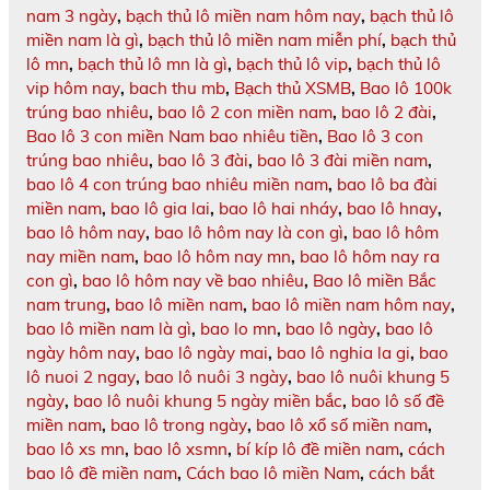
nam 3 ngày
,
bạch thủ lô miền nam hôm nay
,
bạch thủ lô
miền nam là gì
,
bạch thủ lô miền nam miễn phí
,
bạch thủ
lô mn
,
bạch thủ lô mn là gì
,
bạch thủ lô vip
,
bạch thủ lô
vip hôm nay
,
bach thu mb
,
Bạch thủ XSMB
,
Bao lô 100k
trúng bao nhiêu
,
bao lô 2 con miền nam
,
bao lô 2 đài
,
Bao lô 3 con miền Nam bao nhiêu tiền
,
Bao lô 3 con
trúng bao nhiêu
,
bao lô 3 đài
,
bao lô 3 đài miền nam
,
bao lô 4 con trúng bao nhiêu miền nam
,
bao lô ba đài
miền nam
,
bao lô gia lai
,
bao lô hai nháy
,
bao lô hnay
,
bao lô hôm nay
,
bao lô hôm nay là con gì
,
bao lô hôm
nay miền nam
,
bao lô hôm nay mn
,
bao lô hôm nay ra
con gì
,
bao lô hôm nay về bao nhiêu
,
Bao lô miền Bắc
nam trung
,
bao lô miền nam
,
bao lô miền nam hôm nay
,
bao lô miền nam là gì
,
bao lo mn
,
bao lô ngày
,
bao lô
ngày hôm nay
,
bao lô ngày mai
,
bao lô nghia la gi
,
bao
lô nuoi 2 ngay
,
bao lô nuôi 3 ngày
,
bao lô nuôi khung 5
ngày
,
bao lô nuôi khung 5 ngày miền bắc
,
bao lô số đề
miền nam
,
bao lô trong ngày
,
bao lô xổ số miền nam
,
bao lô xs mn
,
bao lô xsmn
,
bí kíp lô đề miền nam
,
cách
bao lô đề miền nam
,
Cách bao lô miền Nam
,
cách bắt