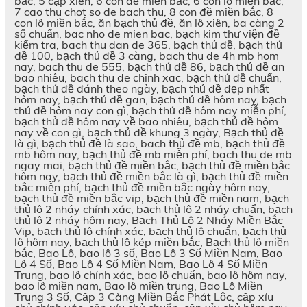
bắc, 5 cặp xiên, 6 con đề miền bắc, 6 con lô miền bắc,
7 cao thu chot so de bach thu, 8 con đề miền bắc, 8
con lô miền bắc, ăn bạch thủ đề, ăn lô xiên, ba càng 2
số chuẩn, bac nho de mien bac, bạch kim thư viện đề
kiểm tra, bach thu dan de 365, bạch thủ đề, bạch thủ
đề 100, bạch thủ đề 3 càng, bach thu de 4h mb hom
nay, bach thu de 555, bạch thủ đề 86, bạch thủ đề an
bao nhiêu, bach thu de chinh xac, bạch thủ đề chuẩn,
bạch thủ đề đánh theo ngày, bạch thủ đề đẹp nhất
hôm nay, bạch thủ đề gan, bạch thủ đề hôm nay, bạch
thủ đề hôm nay con gì, bạch thủ đề hôm nay miễn phí,
bạch thủ đề hôm nay về bao nhiêu, bạch thủ đề hôm
nay về con gì, bạch thủ đề khung 3 ngày, Bạch thủ đề
là gì, bạch thủ đề là sao, bach thủ đề mb, bạch thủ đề
mb hôm nay, bạch thủ đề mb miễn phí, bach thu de mb
ngay mai, bạch thủ đề miền bắc, bạch thủ đề miền bắc
hôm nay, bạch thủ đề miền bắc là gì, bạch thủ đề miền
bắc miễn phí, bạch thủ đề miền bắc ngày hôm nay,
bạch thủ đề miền bắc vip, bạch thủ đề miền nam, bạch
thủ lô 2 nháy chính xác, bạch thủ lô 2 nháy chuẩn, bạch
thủ lô 2 nháy hôm nay, Bạch Thủ Lô 2 Nháy Miền Bắc
Vip, bạch thủ lô chính xác, bạch thủ lô chuẩn, bạch thủ
lô hôm nay, bạch thủ lô kép miền bắc, Bạch thủ lô miền
bắc, Bao Lô, bao lô 3 số, Bao Lô 3 Số Miền Nam, Bao
Lô 4 Số, Bao Lô 4 Số Miền Nam, Bao Lô 4 Số Miền
Trung, bao lô chính xác, bao lô chuẩn, bao lô hôm nay,
bao lô miền nam, Bao lô miền trung, Bao Lô Miền
Trung 3 Số, Cặp 3 Càng Miền Bắc Phát Lộc, cặp xíu