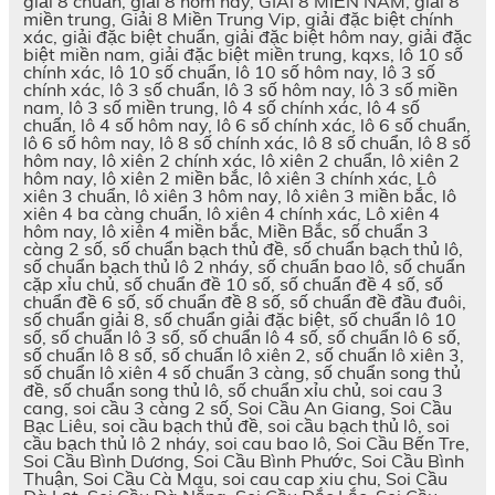
giải 8 chuẩn, giải 8 hôm nay, GIAI 8 MIỀN NAM, giải 8
miền trung, Giải 8 Miền Trung Vip, giải đặc biệt chính
xác, giải đặc biệt chuẩn, giải đặc biệt hôm nay, giải đặc
biệt miền nam, giải đặc biệt miền trung, kqxs, lô 10 số
chính xác, lô 10 số chuẩn, lô 10 số hôm nay, lô 3 số
chính xác, lô 3 số chuẩn, lô 3 số hôm nay, lô 3 số miền
nam, lô 3 số miền trung, lô 4 số chính xác, lô 4 số
chuẩn, lô 4 số hôm nay, lô 6 số chính xác, lô 6 số chuẩn,
lô 6 số hôm nay, lô 8 số chính xác, lô 8 số chuẩn, lô 8 số
hôm nay, lô xiên 2 chính xác, lô xiên 2 chuẩn, lô xiên 2
hôm nay, lô xiên 2 miền bắc, lô xiên 3 chính xác, Lô
xiên 3 chuẩn, lô xiên 3 hôm nay, lô xiên 3 miền bắc, lô
xiên 4 ba càng chuẩn, lô xiên 4 chính xác, Lô xiên 4
hôm nay, lô xiên 4 miền bắc, Miền Bắc, số chuẩn 3
càng 2 số, số chuẩn bạch thủ đề, số chuẩn bạch thủ lô,
số chuẩn bạch thủ lô 2 nháy, số chuẩn bao lô, số chuẩn
cặp xỉu chủ, số chuẩn đề 10 số, số chuẩn đề 4 số, số
chuẩn đề 6 số, số chuẩn đề 8 số, số chuẩn đề đầu đuôi,
số chuẩn giải 8, số chuẩn giải đặc biệt, số chuẩn lô 10
số, số chuẩn lô 3 số, số chuẩn lô 4 số, số chuẩn lô 6 số,
số chuẩn lô 8 số, số chuẩn lô xiên 2, số chuẩn lô xiên 3,
số chuẩn lô xiên 4 số chuẩn 3 càng, số chuẩn song thủ
đề, số chuẩn song thủ lô, số chuẩn xỉu chủ, soi cau 3
cang, soi cầu 3 càng 2 số, Soi Cầu An Giang, Soi Cầu
Bạc Liêu, soi cầu bạch thủ đề, soi cầu bạch thủ lô, soi
cầu bạch thủ lô 2 nháy, soi cau bao lô, Soi Cầu Bến Tre,
Soi Cầu Bình Dương, Soi Cầu Bình Phước, Soi Cầu Bình
Thuận, Soi Cầu Cà Mau, soi cau cap xiu chu, Soi Cầu