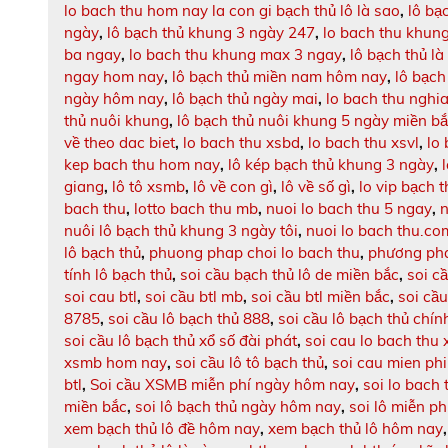
lo bach thu hom nay la con gi bạch thủ lô là sao
,
lô bạ
ngày
,
lô bạch thủ khung 3 ngày 247
,
lo bach thu khun
ba ngay
,
lo bach thu khung max 3 ngay
,
lô bạch thủ là
ngay hom nay
,
lô bạch thủ miền nam hôm nay
,
lô bạch
ngày hôm nay
,
lô bạch thủ ngày mai
,
lo bach thu nghia
thủ nuôi khung
,
lô bạch thủ nuôi khung 5 ngày miền b
về theo dac biet
,
lo bach thu xsbd
,
lo bach thu xsvl
,
lo
kep bach thu hom nay
,
lô kép bạch thủ khung 3 ngày
,
giang
,
lô tô xsmb
,
lô về con gì
,
lô về số gì
,
lo vip bạch t
bach thu
,
lotto bach thu mb
,
nuoi lo bach thu 5 ngay
,
n
nuôi lô bạch thủ khung 3 ngày tôi
,
nuoi lo bach thu.co
lô bạch thủ
,
phuong phap choi lo bach thu
,
phương phá
tính lô bạch thủ
,
soi cầu bạch thủ lô de miền bắc
,
soi c
soi cau btl
,
soi cầu btl mb
,
soi cầu btl miền bắc
,
soi cầu
8785
,
soi cầu lô bạch thủ 888
,
soi cầu lô bạch thủ chín
soi cầu lô bạch thủ xổ số đài phát
,
soi cau lo bach thu 
xsmb hom nay
,
soi cầu lô tô bạch thủ
,
soi cau mien ph
btl
,
Soi cầu XSMB miễn phí ngày hôm nay
,
soi lo bach 
miền bắc
,
soi lô bạch thủ ngày hôm nay
,
soi lô miễn ph
xem bạch thủ lô đề hôm nay
,
xem bạch thủ lô hôm nay