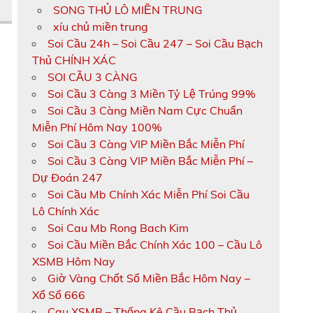
SONG THỦ LÔ MIỀN TRUNG
xíu chủ miền trung
Soi Cầu 24h – Soi Cầu 247 – Soi Cầu Bạch
Thủ CHÍNH XÁC
SOI CẦU 3 CÀNG
Soi Cầu 3 Càng 3 Miền Tỷ Lệ Trúng 99%
Soi Cầu 3 Càng Miền Nam Cực Chuẩn
Miễn Phí Hôm Nay 100%
Soi Cầu 3 Càng VIP Miền Bắc Miễn Phí
Soi Cầu 3 Càng VIP Miền Bắc Miễn Phí –
Dự Đoán 247
Soi Cầu Mb Chính Xác Miễn Phí Soi Cầu
Lô Chính Xác
Soi Cau Mb Rong Bach Kim
Soi Cầu Miền Bắc Chính Xác 100 – Cầu Lô
XSMB Hôm Nay
Giờ Vàng Chốt Số Miền Bắc Hôm Nay –
Xổ Số 666
Cau XSMB – Thống Kê Cầu Bạch Thủ