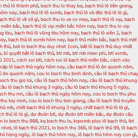
h thủ lô thành phố
,
bach thu lo thay ba
,
bạch thủ lô tiền giang
,
 hôm nay
,
bạch thủ lô tô xsmb
,
bạch thủ lô và độc thủ lô là gì
,
ạch thủ lô về số gì
,
bach thu lo ve so may
,
bạch thủ lô vip
,
bạch
p miền bắc
,
bạch thủ lô vip miền bắc hôm nay
,
bach thu lo vip
ng tàu
,
bạch thủ lô vũng tàu hôm nay
,
bạch thủ lô xiên 2
,
bạch
nay
,
bạch thủ lô xsmb hôm nay
,
bạch thủ miền bắc
,
bạch thủ một
h thủ
,
bat lo bach thu duy nhat 1con
,
bắt lô bạch thủ duy nhất
u
,
bí quyết bắt lô bạch thủ
,
btl mb
,
btl mb mien phi
,
btl xsmb
,
hủ 2021
,
cách soi btl
,
cách soi lô bạch thủ miền bắc
,
cách vào
,
cặp lô bạch thủ ngày hôm nay
,
cầu bạch thủ lô ăn quanh năm
,
hủ ăn quanh năm
,
cau lo bach thu binh dinh
,
cầu lô bạch thủ chạ
bach thu gia lai
,
cầu lô bạch thủ hôm nay
,
cầu lô bạch thủ khung
cầu lô bạch thủ khung 3 ngày
,
cầu lô bạch thủ khung 5 ngày
,
bach thu mn
,
cầu lô bạch thủ ngày hôm nay
,
cau lo bach thu phu
 thu tay ninh
,
cau lo bach thu tien giang
,
cầu lô bạch thủ truyền
thủ mb
,
chốt bạch thủ lô khung 3 ngày
,
chốt bạch thủ lô là gì
,
h thủ lô là gì
,
dự đoán btl
,
dự đoán btl miền bắc
,
dự đoán cầu
n lo bach thu 888
,
kq bach thu lo
,
kqxsmb plus lô bạch thủ
,
lbt
y nhat
,
lô bạch thủ 2021
,
lo bach thu 366
,
lô bạch thủ 99
,
lô bạch
thủ hàng ngày
,
lô bạch thủ hôm nay
,
lô bạch thủ hôm nay con gì
,