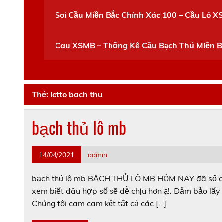
Soi Cầu Miền Bắc Chính Xác 100 – Cầu Lô 
Cau XSMB – Thống Kê Cầu Bạch Thủ Miền B
Thẻ:
lotto bach thu
bạch thủ lô mb
14/04/2021
admin
bạch thủ lô mb BẠCH THỦ LÔ MB HÔM NAY đã số có 
xem biết đâu hợp số sẽ dễ chịu hơn ạ!. Đảm bảo lấy 
Chúng tôi cam cam kết tất cả các […]