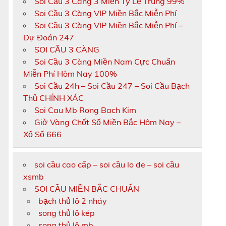
Soi Cầu 3 Càng 3 Miền Tỷ Lệ Trúng 99%
Soi Cầu 3 Càng VIP Miền Bắc Miễn Phí
Soi Cầu 3 Càng VIP Miền Bắc Miễn Phí –
Dự Đoán 247
SOI CẦU 3 CÀNG
Soi Cầu 3 Càng Miền Nam Cực Chuẩn
Miễn Phí Hôm Nay 100%
Soi Cầu 24h – Soi Cầu 247 – Soi Cầu Bạch
Thủ CHÍNH XÁC
Soi Cau Mb Rong Bach Kim
Giờ Vàng Chốt Số Miền Bắc Hôm Nay –
Xổ Số 666
soi cầu cao cấp – soi cầu lo de – soi cầu
xsmb
SOI CẦU MIỀN BẮC CHUẨN
bạch thủ lô 2 nháy
song thủ lô kép
song thủ lô mb