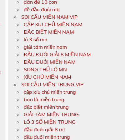
dàn đề 10 con
đề đầu đuôi mb
SOI CẦU MIỀN NAM VIP
ủ
CẶP XÍU CHỦ MIỀN NAM
ĐẶC BIỆT MIỀN NAM
u
lô 3 số mn
giải tám miền nam
ĐẦU ĐUÔI GIẢI 8 MIỀN NAM
ĐẦU ĐUÔI MIỀN NAM
SONG THỦ LÔ MN
t
XÍU CHỦ MIỀN NAM
SOI CẦU MIỀN TRUNG VIP
cặp xíu chủ miền trung
bao lô miền trung
,
đặc biệt miền trung
GIẢI TÁM MIỀN TRUNG
LÔ 3 SỐ MIỀN TRUNG
đầu đuôi giải 8 mt
đầu đuôi miền trung