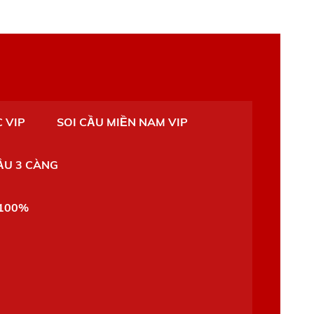
 VIP
SOI CẦU MIỀN NAM VIP
ẦU 3 CÀNG
 100%