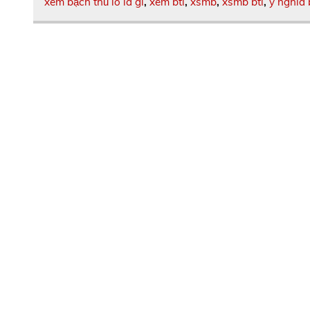
xem bạch thủ lô là gì
,
xem btl
,
xsmb
,
xsmb btl
,
ý nghĩa 