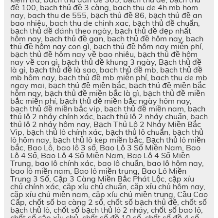
đề 100, bạch thủ đề 3 càng, bach thu de 4h mb hom
nay, bach thu de 555, bạch thủ đề 86, bạch thủ đề an
bao nhiêu, bach thu de chinh xac, bạch thủ đề chuẩn,
bạch thủ đề đánh theo ngày, bạch thủ đề đẹp nhất
hôm nay, bạch thủ đề gan, bạch thủ đề hôm nay, bạch
thủ đề hôm nay con gì, bạch thủ đề hôm nay miễn phí,
bạch thủ đề hôm nay về bao nhiêu, bạch thủ đề hôm
nay về con gì, bạch thủ đề khung 3 ngày, Bạch thủ đề
là gì, bạch thủ đề là sao, bach thủ đề mb, bạch thủ đề
mb hôm nay, bạch thủ đề mb miễn phí, bach thu de mb
ngay mai, bạch thủ đề miền bắc, bạch thủ đề miền bắc
hôm nay, bạch thủ đề miền bắc là gì, bạch thủ đề miền
bắc miễn phí, bạch thủ đề miền bắc ngày hôm nay,
bạch thủ đề miền bắc vip, bạch thủ đề miền nam, bạch
thủ lô 2 nháy chính xác, bạch thủ lô 2 nháy chuẩn, bạch
thủ lô 2 nháy hôm nay, Bạch Thủ Lô 2 Nháy Miền Bắc
Vip, bạch thủ lô chính xác, bạch thủ lô chuẩn, bạch thủ
lô hôm nay, bạch thủ lô kép miền bắc, Bạch thủ lô miền
bắc, Bao Lô, bao lô 3 số, Bao Lô 3 Số Miền Nam, Bao
Lô 4 Số, Bao Lô 4 Số Miền Nam, Bao Lô 4 Số Miền
Trung, bao lô chính xác, bao lô chuẩn, bao lô hôm nay,
bao lô miền nam, Bao lô miền trung, Bao Lô Miền
Trung 3 Số, Cặp 3 Càng Miền Bắc Phát Lộc, cặp xíu
chủ chính xác, cặp xíu chủ chuẩn, cặp xỉu chủ hôm nay,
cặp xỉu chủ miền nam, cặp xíu chủ miền trung, Cầu Cao
Cấp, chốt số ba càng 2 số, chốt số bạch thủ đề, chốt số
bạch thủ lô, chốt số bạch thủ lô 2 nháy, chốt số bao lô,
chốt số cặp xỉu chủ, chốt số đề 10 số, chốt số đề 4 số,