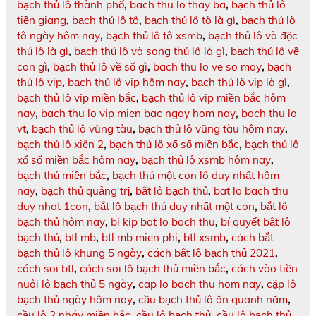
bạch thủ lô thành phố
,
bach thu lo thay ba
,
bạch thủ lô
tiền giang
,
bạch thủ lô tô
,
bạch thủ lô tô là gì
,
bạch thủ lô
tô ngày hôm nay
,
bạch thủ lô tô xsmb
,
bạch thủ lô và độc
thủ lô là gì
,
bạch thủ lô và song thủ lô là gì
,
bạch thủ lô về
con gì
,
bạch thủ lô về số gì
,
bach thu lo ve so may
,
bạch
thủ lô vip
,
bạch thủ lô vip hôm nay
,
bạch thủ lô vip là gì
,
bạch thủ lô vip miền bắc
,
bạch thủ lô vip miền bắc hôm
nay
,
bach thu lo vip mien bac ngay hom nay
,
bach thu lo
vt
,
bạch thủ lô vũng tàu
,
bạch thủ lô vũng tàu hôm nay
,
bạch thủ lô xiên 2
,
bạch thủ lô xổ số miền bắc
,
bạch thủ lô
xổ số miền bắc hôm nay
,
bạch thủ lô xsmb hôm nay
,
bạch thủ miền bắc
,
bạch thủ một con lô duy nhất hôm
nay
,
bạch thủ quảng trị
,
bắt lô bạch thủ
,
bat lo bach thu
duy nhat 1con
,
bắt lô bạch thủ duy nhất một con
,
bắt lô
bạch thủ hôm nay
,
bi kip bat lo bach thu
,
bí quyết bắt lô
bạch thủ
,
btl mb
,
btl mb mien phi
,
btl xsmb
,
cách bắt
bạch thủ lô khung 5 ngày
,
cách bắt lô bạch thủ 2021
,
cách soi btl
,
cách soi lô bạch thủ miền bắc
,
cách vào tiền
nuôi lô bạch thủ 5 ngày
,
cap lo bach thu hom nay
,
cặp lô
bạch thủ ngày hôm nay
,
cầu bạch thủ lô ăn quanh năm
,
cầu lô 2 nháy miền bắc
,
cầu lô bạch thủ
,
cầu lô bạch thủ