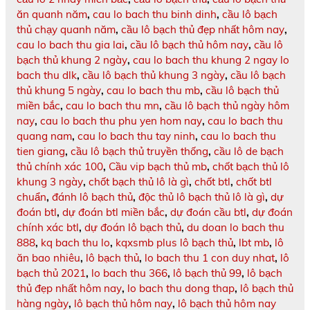
ăn quanh năm
,
cau lo bach thu binh dinh
,
cầu lô bạch
thủ chạy quanh năm
,
cầu lô bạch thủ đẹp nhất hôm nay
,
cau lo bach thu gia lai
,
cầu lô bạch thủ hôm nay
,
cầu lô
bạch thủ khung 2 ngày
,
cau lo bach thu khung 2 ngay lo
bach thu dlk
,
cầu lô bạch thủ khung 3 ngày
,
cầu lô bạch
thủ khung 5 ngày
,
cau lo bach thu mb
,
cầu lô bạch thủ
miền bắc
,
cau lo bach thu mn
,
cầu lô bạch thủ ngày hôm
nay
,
cau lo bach thu phu yen hom nay
,
cau lo bach thu
quang nam
,
cau lo bach thu tay ninh
,
cau lo bach thu
tien giang
,
cầu lô bạch thủ truyền thống
,
cầu lô de bạch
thủ chính xác 100
,
Cầu vip bạch thủ mb
,
chốt bạch thủ lô
khung 3 ngày
,
chốt bạch thủ lô là gì
,
chốt btl
,
chốt btl
chuẩn
,
đánh lô bạch thủ
,
độc thủ lô bạch thủ lô là gì
,
dự
đoán btl
,
dự đoán btl miền bắc
,
dự đoán cầu btl
,
dự đoán
chính xác btl
,
dự đoán lô bạch thủ
,
du doan lo bach thu
888
,
kq bach thu lo
,
kqxsmb plus lô bạch thủ
,
lbt mb
,
lô
ăn bao nhiêu
,
lô bạch thủ
,
lo bach thu 1 con duy nhat
,
lô
bạch thủ 2021
,
lo bach thu 366
,
lô bạch thủ 99
,
lô bạch
thủ đẹp nhất hôm nay
,
lo bach thu dong thap
,
lô bạch thủ
hàng ngày
,
lô bạch thủ hôm nay
,
lô bạch thủ hôm nay