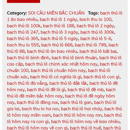
Category:
SOI CẦU MIỀN BẮC CHUẨN
Tags:
bạch thủ lô
1 ăn bao nhiêu
,
bạch thủ lô 1 ngày
,
bach thu lo 100
,
bạch thủ lô 100k
,
bạch thủ lô 188
,
bạch thủ lô 2 ngày
,
bạch thủ lô 247
,
bạch thủ lô 3 ngày
,
bạch thủ lô 300k
,
bạch thủ lô 365
,
bạch thủ lô 5 ngày
,
bạch thủ lô 5-6
,
bach thu lo 555
,
bạch thủ lô 666
,
bạch thủ lô 799
,
bạch
thủ lô 88
,
bạch thủ lô ăn bao nhiêu
,
bạch thủ lô bất bại
,
bạch thủ lô bình định
,
bạch thủ lô bình thuận
,
bạch thủ lô
cao cấp
,
bạch thủ lô chính xác nhất hôm nay
,
bạch thủ lô
chuẩn 100
,
bạch thủ lô chuẩn hôm nay
,
bạch thủ lô
chuẩn xác
,
bạch thủ lô có nghĩa là gì
,
bạch thủ lô con gì
,
bạch thủ lô đà nẵng
,
bạch thủ lô đắk lắk
,
bạch thủ lô đề
hôm nay
,
bạch thủ lô đề là gì
,
bạch thủ lô đề mb
,
bạch
thủ lô đề miền bắc hôm nay
,
bạch thủ lô đề ngày hôm
nay
,
bạch thủ lô đồng nai
,
bạch thủ lô gan
,
bạch thủ lô
gia lai
,
bach thu lo ha noi
,
bạch thủ lô hai nháy
,
bạch thủ
lô hôm nay miền nam
,
bạch thủ lô hôm nay mn
,
bạch thủ
lô hôm nay ra con gì
,
bạch thủ lô hôm nay về bao nhiêu
,
bạch thủ lô hôm nay về con gì
,
bạch thủ lô huế
,
bạch thủ