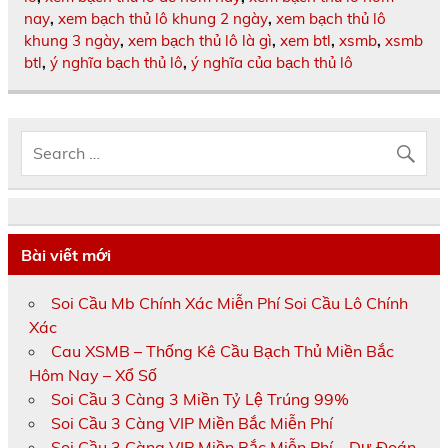
nay
,
xem bạch thủ lô khung 2 ngày
,
xem bạch thủ lô
khung 3 ngày
,
xem bạch thủ lô là gì
,
xem btl
,
xsmb
,
xsmb
btl
,
ý nghĩa bạch thủ lô
,
ý nghĩa của bạch thủ lô
Bài viết mới
Soi Cầu Mb Chính Xác Miễn Phí Soi Cầu Lô Chính
Xác
Cau XSMB – Thống Kê Cầu Bạch Thủ Miền Bắc
Hôm Nay – Xổ Số
Soi Cầu 3 Càng 3 Miền Tỷ Lệ Trúng 99%
Soi Cầu 3 Càng VIP Miền Bắc Miễn Phí
Soi Cầu 3 Càng VIP Miền Bắc Miễn Phí – Dự Đoán