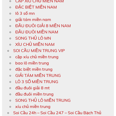
CẶP XÍU CHỦ MIỀN NAM
ĐẶC BIỆT MIỀN NAM
lô 3 số mn
giải tám miền nam
ĐẦU ĐUÔI GIẢI 8 MIỀN NAM
ĐẦU ĐUÔI MIỀN NAM
SONG THỦ LÔ MN
XÍU CHỦ MIỀN NAM
SOI CẦU MIỀN TRUNG VIP
cặp xíu chủ miền trung
bao lô miền trung
đặc biệt miền trung
GIẢI TÁM MIỀN TRUNG
LÔ 3 SỐ MIỀN TRUNG
đầu đuôi giải 8 mt
đầu đuôi miền trung
SONG THỦ LÔ MIỀN TRUNG
xíu chủ miền trung
Soi Cầu 24h – Soi Cầu 247 – Soi Cầu Bạch Thủ