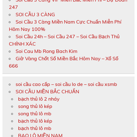
247
SOI CẦU 3 CÀNG
Soi Cầu 3 Càng Miền Nam Cực Chuẩn Miễn Phí
Hôm Nay 100%
Soi Cầu 24h – Soi Cầu 247 – Soi Cầu Bạch Thủ
CHÍNH XÁC
Soi Cau Mb Rong Bach Kim
Giờ Vàng Chốt Số Miền Bắc Hôm Nay – Xổ Số
666
soi cầu cao cấp – soi cầu lo de – soi cầu xsmb
SOI CẦU MIỀN BẮC CHUẨN
bạch thủ lô 2 nháy
song thủ lô kép
song thủ lô mb
bạch thủ lô kép
bạch thủ lô mb
BAO LÔ MIỀN NAM