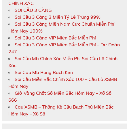
CHÍNH XÁC
SOI CẦU 3 CÀNG
Soi Cầu 3 Càng 3 Miền Tỷ Lệ Trúng 99%
Soi Cầu 3 Càng Miền Nam Cực Chuẩn Miễn Phí
Hôm Nay 100%
Soi Cầu 3 Càng VIP Miền Bắc Miễn Phí
Soi Cầu 3 Càng VIP Miền Bắc Miễn Phí – Dự Đoán
247
Soi Cầu Mb Chính Xác Miễn Phí Soi Cầu Lô Chính
Xác
Soi Cau Mb Rong Bach Kim
Soi Cầu Miền Bắc Chính Xác 100 – Cầu Lô XSMB
Hôm Nay
Giờ Vàng Chốt Số Miền Bắc Hôm Nay – Xổ Số
666
Cau XSMB – Thống Kê Cầu Bạch Thủ Miền Bắc
Hôm Nay – Xổ Số