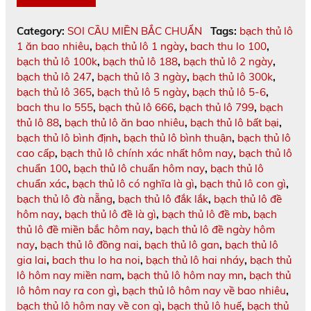
Category:
SOI CẦU MIỀN BẮC CHUẨN
Tags:
bạch thủ lô
1 ăn bao nhiêu
,
bạch thủ lô 1 ngày
,
bach thu lo 100
,
bạch thủ lô 100k
,
bạch thủ lô 188
,
bạch thủ lô 2 ngày
,
bạch thủ lô 247
,
bạch thủ lô 3 ngày
,
bạch thủ lô 300k
,
bạch thủ lô 365
,
bạch thủ lô 5 ngày
,
bạch thủ lô 5-6
,
bach thu lo 555
,
bạch thủ lô 666
,
bạch thủ lô 799
,
bạch
thủ lô 88
,
bạch thủ lô ăn bao nhiêu
,
bạch thủ lô bất bại
,
bạch thủ lô bình định
,
bạch thủ lô bình thuận
,
bạch thủ lô
cao cấp
,
bạch thủ lô chính xác nhất hôm nay
,
bạch thủ lô
chuẩn 100
,
bạch thủ lô chuẩn hôm nay
,
bạch thủ lô
chuẩn xác
,
bạch thủ lô có nghĩa là gì
,
bạch thủ lô con gì
,
bạch thủ lô đà nẵng
,
bạch thủ lô đắk lắk
,
bạch thủ lô đề
hôm nay
,
bạch thủ lô đề là gì
,
bạch thủ lô đề mb
,
bạch
thủ lô đề miền bắc hôm nay
,
bạch thủ lô đề ngày hôm
nay
,
bạch thủ lô đồng nai
,
bạch thủ lô gan
,
bạch thủ lô
gia lai
,
bach thu lo ha noi
,
bạch thủ lô hai nháy
,
bạch thủ
lô hôm nay miền nam
,
bạch thủ lô hôm nay mn
,
bạch thủ
lô hôm nay ra con gì
,
bạch thủ lô hôm nay về bao nhiêu
,
bạch thủ lô hôm nay về con gì
,
bạch thủ lô huế
,
bạch thủ