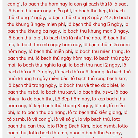
con gì
,
lo bach thu hom nay la con gi bạch thủ lô là sao
,
lô bạch thủ hôm nay miễn phí
,
lo bach thu kep
,
lô bạch
thủ khung 2 ngày
,
lô bạch thủ khung 3 ngày 247
,
lo bach
thu khung 3 ngay mien phi
,
lô bạch thủ khung 5 ngày
,
lo
bach thu khung ba ngay
,
lo bach thu khung max 3 ngay
,
lô bạch thủ là gì
,
lô bạch thủ là như thế nào
,
lô bạch thủ
mb
,
lo bach thu mb ngay hom nay
,
lô bạch thủ miền nam
hôm nay
,
lô bạch thủ miễn phí
,
lo bach thu mien trung
,
lo
bach thu mt
,
lô bạch thủ ngày hôm nay
,
lô bạch thủ ngày
mai
,
lo bach thu nghia la gi
,
lo bach thu nuoi 2 ngay
,
lô
bạch thủ nuôi 3 ngày
,
lô bạch thủ nuôi khung
,
lô bạch thủ
nuôi khung 5 ngày miền bắc
,
lô bạch thủ rồng bạch kim
,
lô bạch thủ trong ngày
,
lo bach thu về theo dac biet
,
lo
bach thu xsbd
,
lo bach thu xsvl
,
lo bach thu xsvt
,
lô bao
nhiêu
,
lo de bach thu
,
Lô đẹp hôm nay
,
lo kep bach thu
hom nay
,
lô kép bạch thủ khung 3 ngày
,
lô mb
,
lô miễn
phí
,
lo to bach thu da nang
,
lô to bạch thủ kiên giang
,
lô
tô xsmb
,
lô về con gì
,
lô về số gì
,
lo vip bạch thủ
,
loto
bach thu can tho
,
loto Rồng Bạch Kim
,
lotoo xsmb
,
lotto
bach thu
,
lotto bach thu mb
,
nuoi lo bach thu 5 ngay
,