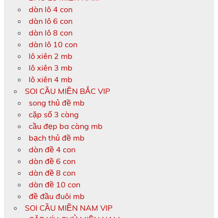
dàn lô 4 con
dàn lô 6 con
dàn lô 8 con
dàn lô 10 con
lô xiên 2 mb
lô xiên 3 mb
lô xiên 4 mb
SOI CẦU MIỀN BẮC VIP
song thủ đề mb
cặp số 3 càng
cầu đẹp ba càng mb
bạch thủ đề mb
dàn đề 4 con
dàn đề 6 con
dàn đề 8 con
dàn đề 10 con
đề đầu đuôi mb
SOI CẦU MIỀN NAM VIP