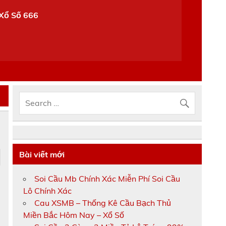
 Xổ Số 666
Bài viết mới
Soi Cầu Mb Chính Xác Miễn Phí Soi Cầu
Lô Chính Xác
Cau XSMB – Thống Kê Cầu Bạch Thủ
Miền Bắc Hôm Nay – Xổ Số