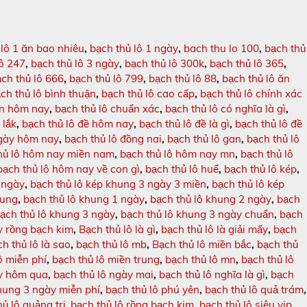
 lô 1 ăn bao nhiêu
,
bạch thủ lô 1 ngày
,
bach thu lo 100
,
bạch thủ
lô 247
,
bạch thủ lô 3 ngày
,
bạch thủ lô 300k
,
bạch thủ lô 365
,
ch thủ lô 666
,
bạch thủ lô 799
,
bạch thủ lô 88
,
bạch thủ lô ăn
ch thủ lô bình thuận
,
bạch thủ lô cao cấp
,
bạch thủ lô chính xác
ẩn hôm nay
,
bạch thủ lô chuẩn xác
,
bạch thủ lô có nghĩa là gì
,
 lắk
,
bạch thủ lô đề hôm nay
,
bạch thủ lô đề là gì
,
bạch thủ lô đề
ngày hôm nay
,
bạch thủ lô đồng nai
,
bạch thủ lô gan
,
bạch thủ lô
hủ lô hôm nay miền nam
,
bạch thủ lô hôm nay mn
,
bạch thủ lô
bạch thủ lô hôm nay về con gì
,
bạch thủ lô huế
,
bạch thủ lô kép
,
 ngày
,
bạch thủ lô kép khung 3 ngày 3 miền
,
bạch thủ lô kép
hung
,
bạch thủ lô khung 1 ngày
,
bạch thủ lô khung 2 ngày
,
bạch
ạch thủ lô khung 3 ngày
,
bạch thủ lô khung 3 ngày chuẩn
,
bạch
y rồng bạch kim
,
Bạch thủ lô là gì
,
bạch thủ lô là giải mấy
,
bạch
h thủ lô là sao
,
bạch thủ lô mb
,
Bạch thủ lô miền bắc
,
bạch thủ
ô miễn phí
,
bạch thủ lô miền trung
,
bạch thủ lô mn
,
bạch thủ lô
ày hôm qua
,
bạch thủ lô ngày mai
,
bạch thủ lô nghĩa là gì
,
bạch
khung 3 ngày miễn phí
,
bạch thủ lô phú yên
,
bạch thủ lô quả trám
,
ủ lô quảng trị
,
bạch thủ lô rồng bạch kim
,
bạch thủ lô siêu vip