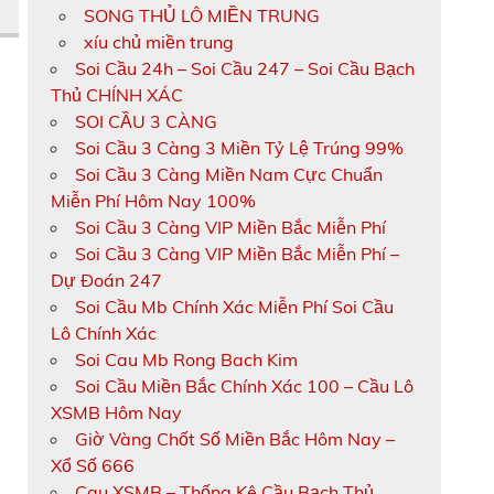
SONG THỦ LÔ MIỀN TRUNG
xíu chủ miền trung
Soi Cầu 24h – Soi Cầu 247 – Soi Cầu Bạch
Thủ CHÍNH XÁC
SOI CẦU 3 CÀNG
Soi Cầu 3 Càng 3 Miền Tỷ Lệ Trúng 99%
Soi Cầu 3 Càng Miền Nam Cực Chuẩn
Miễn Phí Hôm Nay 100%
Soi Cầu 3 Càng VIP Miền Bắc Miễn Phí
Soi Cầu 3 Càng VIP Miền Bắc Miễn Phí –
Dự Đoán 247
Soi Cầu Mb Chính Xác Miễn Phí Soi Cầu
Lô Chính Xác
Soi Cau Mb Rong Bach Kim
Soi Cầu Miền Bắc Chính Xác 100 – Cầu Lô
XSMB Hôm Nay
Giờ Vàng Chốt Số Miền Bắc Hôm Nay –
Xổ Số 666
Cau XSMB – Thống Kê Cầu Bạch Thủ