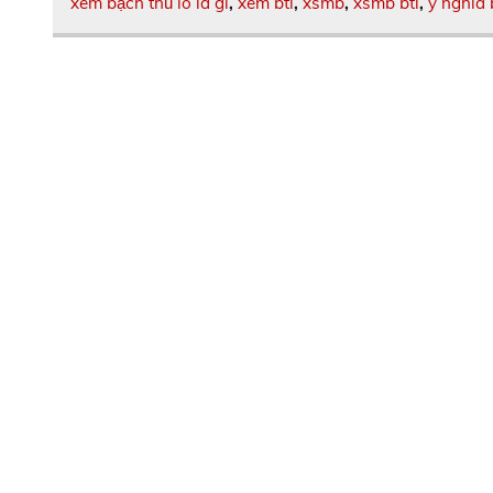
xem bạch thủ lô là gì
,
xem btl
,
xsmb
,
xsmb btl
,
ý nghĩa 