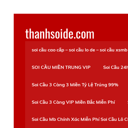
Skip
to
content
thanhsoide.com
soi cầu cao cấp – soi cầu lo de – soi cầu xsmb
SOI CẦU MIỀN TRUNG VIP
Soi Cầu 24
Soi Cầu 3 Càng 3 Miền Tỷ Lệ Trúng 99%
Soi Cầu 3 Càng VIP Miền Bắc Miễn Phí
Soi Cầu Mb Chính Xác Miễn Phí Soi Cầu Lô 