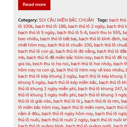
Read more
Category:
SOI CẦU MIỀN BẮC CHUẨN
Tags:
bạch thủ
lô 100k
,
bạch thủ lô 188
,
bạch thủ lô 2 ngày
,
bạch thủ 
bạch thủ lô 5 ngày
,
bạch thủ lô 5-6
,
bach thu lo 555
,
bạ
bao nhiêu
,
bạch thủ lô bất bại
,
bạch thủ lô bình định
,
bạ
nhất hôm nay
,
bạch thủ lô chuẩn 100
,
bạch thủ lô chu
bạch thủ lô con gì
,
bạch thủ lô đà nẵng
,
bạch thủ lô đắk
mb
,
bạch thủ lô đề miền bắc hôm nay
,
bạch thủ lô đề 
gia lai
,
bach thu lo ha noi
,
bạch thủ lô hai nháy
,
bạch t
hôm nay ra con gì
,
bạch thủ lô hôm nay về bao nhiêu
,
bạch thủ lô kép khung 2 ngày
,
bạch thủ lô kép khung 3
khung 5 ngày
,
bạch thủ lô kép miền bắc
,
bạch thủ lô k
thủ lô khung 2 ngày miễn phí
,
bạch thủ lô khung 247
,
b
thủ lô khung 3 ngày miễn phí
,
bạch thủ lô khung 3 ngà
thủ lô là giải nào
,
bạch thủ lô là j
,
bạch thủ lô là ntn
,
bạc
lô miền bắc hôm nay
,
bạch thủ lô miền nam
,
bạch thủ l
nằm ở đâu
,
bạch thủ lô ngày hôm nay
,
bạch thủ lô ng
thủ lô nuôi
,
bạch thủ lô nuôi 2 ngày
,
bạch thủ lô nuôi 
bạch thủ lô quảng bình
,
bạch thủ lô quảng ngãi
,
bạch th