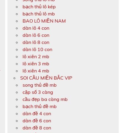
bạch thủ lô kép
bạch thủ lô mb
BAO LÔ MIỀN NAM
dàn lô 4 con
dàn lô 6 con
dàn lô 8 con
dàn lô 10 con
lô xiên 2 mb
lô xiên 3 mb
lô xiên 4 mb
y
SOI CẦU MIỀN BẮC VIP
song thủ đề mb
cặp số 3 càng
cầu đẹp ba càng mb
bạch thủ đề mb
dàn đề 4 con
dàn đề 6 con
dàn đề 8 con