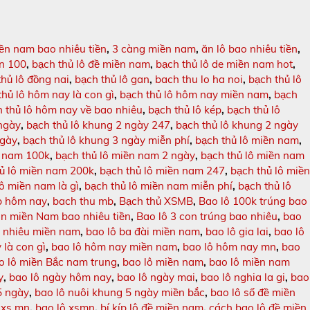
iền nam bao nhiêu tiền
,
3 càng miền nam
,
ăn lô bao nhiêu tiền
,
ẩn 100
,
bạch thủ lô đề miền nam
,
bạch thủ lô de miền nam hot
,
thủ lô đồng nai
,
bạch thủ lô gan
,
bach thu lo ha noi
,
bạch thủ lô
thủ lô hôm nay là con gì
,
bạch thủ lô hôm nay miền nam
,
bạch
 thủ lô hôm nay về bao nhiêu
,
bạch thủ lô kép
,
bạch thủ lô
 ngày
,
bạch thủ lô khung 2 ngày 247
,
bạch thủ lô khung 2 ngày
ngày
,
bạch thủ lô khung 3 ngày miễn phí
,
bạch thủ lô miền nam
,
n nam 100k
,
bạch thủ lô miền nam 2 ngày
,
bạch thủ lô miền nam
hủ lô miền nam 200k
,
bạch thủ lô miền nam 247
,
bạch thủ lô miề
lô miền nam là gì
,
bạch thủ lô miền nam miễn phí
,
bạch thủ lô
ip hôm nay
,
bach thu mb
,
Bạch thủ XSMB
,
Bao lô 100k trúng bao
on miền Nam bao nhiêu tiền
,
Bao lô 3 con trúng bao nhiêu
,
bao
o nhiêu miền nam
,
bao lô ba đài miền nam
,
bao lô gia lai
,
bao lô
 là con gì
,
bao lô hôm nay miền nam
,
bao lô hôm nay mn
,
bao
o lô miền Bắc nam trung
,
bao lô miền nam
,
bao lô miền nam
y
,
bao lô ngày hôm nay
,
bao lô ngày mai
,
bao lô nghia la gi
,
bao
5 ngày
,
bao lô nuôi khung 5 ngày miền bắc
,
bao lô số đề miền
 xs mn
,
bao lô xsmn
,
bí kíp lô đề miền nam
,
cách bao lô đề miền