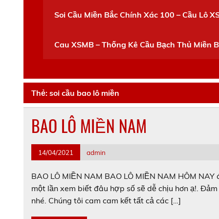
Soi Cầu Miền Bắc Chính Xác 100 – Cầu Lô 
Cau XSMB – Thống Kê Cầu Bạch Thủ Miền B
Thẻ:
soi cầu bao lô miền
BAO LÔ MIỀN NAM
14/04/2021
admin
BAO LÔ MIỀN NAM BAO LÔ MIỀN NAM HÔM NAY đã số
một lần xem biết đâu hợp số sẽ dễ chịu hơn ạ!. Đảm
nhé. Chúng tôi cam cam kết tất cả các […]