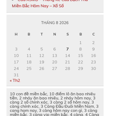
Miền Bắc Hôm Nay – Xổ Số
THÁNG 8 2026
H
B
T
N
S
B
C
1
2
3
4
5
6
7
8
9
10
11
12
13
14
15
16
17
18
19
20
21
22
23
24
25
26
27
28
29
30
31
« Th2
10 con đề miền bắc, 10 điểm lô ăn bao nhiêu
tiền, 2 nháy ăn bao nhiêu, 2 nháy hôm nay, 3
càng 2 số chính xác, 3 càng 2 số hôm nay, 3
càng chính xác, 3 Càng Đầu Đuôi Miền Nam, 3
cang hom nay, 3 càng hôm nay con gì, 3 càng
miền bắc, 3 càng vip miền bắc, 4 càng, 4 Càng