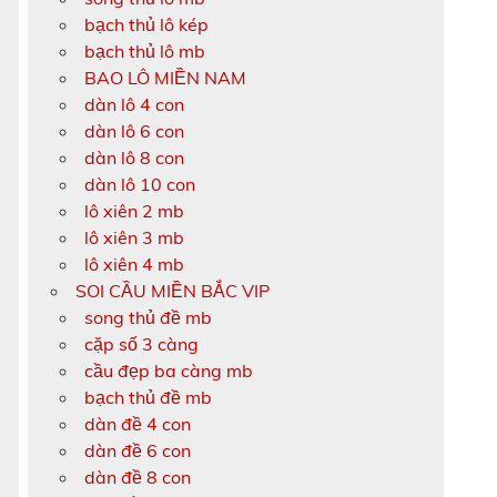
bạch thủ lô kép
bạch thủ lô mb
BAO LÔ MIỀN NAM
dàn lô 4 con
dàn lô 6 con
dàn lô 8 con
dàn lô 10 con
lô xiên 2 mb
lô xiên 3 mb
lô xiên 4 mb
SOI CẦU MIỀN BẮC VIP
song thủ đề mb
cặp số 3 càng
u
cầu đẹp ba càng mb
bạch thủ đề mb
dàn đề 4 con
dàn đề 6 con
n
dàn đề 8 con