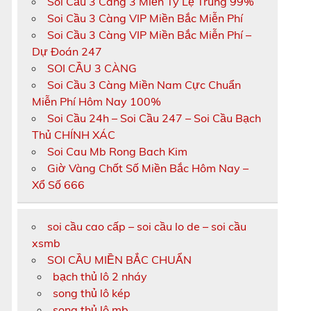
Soi Cầu 3 Càng 3 Miền Tỷ Lệ Trúng 99%
Soi Cầu 3 Càng VIP Miền Bắc Miễn Phí
Soi Cầu 3 Càng VIP Miền Bắc Miễn Phí –
Dự Đoán 247
SOI CẦU 3 CÀNG
Soi Cầu 3 Càng Miền Nam Cực Chuẩn
Miễn Phí Hôm Nay 100%
Soi Cầu 24h – Soi Cầu 247 – Soi Cầu Bạch
Thủ CHÍNH XÁC
Soi Cau Mb Rong Bach Kim
Giờ Vàng Chốt Số Miền Bắc Hôm Nay –
n
Xổ Số 666
soi cầu cao cấp – soi cầu lo de – soi cầu
xsmb
SOI CẦU MIỀN BẮC CHUẨN
bạch thủ lô 2 nháy
song thủ lô kép
song thủ lô mb