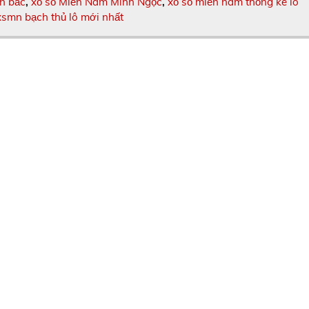
n bắc
,
xổ số Miền Nam Minh Ngọc
,
xổ số miền nam thống kê lô
xsmn bạch thủ lô mới nhất