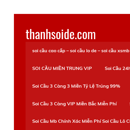
Skip
to
content
thanhsoide.com
soi cầu cao cấp – soi cầu lo de – soi cầu xsmb
SOI CẦU MIỀN TRUNG VIP
Soi Cầu 24
Soi Cầu 3 Càng 3 Miền Tỷ Lệ Trúng 99%
Soi Cầu 3 Càng VIP Miền Bắc Miễn Phí
Soi Cầu Mb Chính Xác Miễn Phí Soi Cầu Lô 