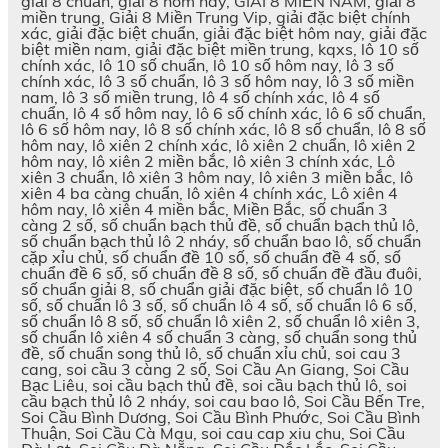
giải 8 chuẩn, giải 8 hôm nay, GIAI 8 MIỀN NAM, giải 8
miền trung, Giải 8 Miền Trung Vip, giải đặc biệt chính
xác, giải đặc biệt chuẩn, giải đặc biệt hôm nay, giải đặc
biệt miền nam, giải đặc biệt miền trung, kqxs, lô 10 số
chính xác, lô 10 số chuẩn, lô 10 số hôm nay, lô 3 số
chính xác, lô 3 số chuẩn, lô 3 số hôm nay, lô 3 số miền
nam, lô 3 số miền trung, lô 4 số chính xác, lô 4 số
chuẩn, lô 4 số hôm nay, lô 6 số chính xác, lô 6 số chuẩn,
lô 6 số hôm nay, lô 8 số chính xác, lô 8 số chuẩn, lô 8 số
hôm nay, lô xiên 2 chính xác, lô xiên 2 chuẩn, lô xiên 2
hôm nay, lô xiên 2 miền bắc, lô xiên 3 chính xác, Lô
xiên 3 chuẩn, lô xiên 3 hôm nay, lô xiên 3 miền bắc, lô
xiên 4 ba càng chuẩn, lô xiên 4 chính xác, Lô xiên 4
hôm nay, lô xiên 4 miền bắc, Miền Bắc, số chuẩn 3
càng 2 số, số chuẩn bạch thủ đề, số chuẩn bạch thủ lô,
số chuẩn bạch thủ lô 2 nháy, số chuẩn bao lô, số chuẩn
cặp xỉu chủ, số chuẩn đề 10 số, số chuẩn đề 4 số, số
chuẩn đề 6 số, số chuẩn đề 8 số, số chuẩn đề đầu đuôi,
số chuẩn giải 8, số chuẩn giải đặc biệt, số chuẩn lô 10
số, số chuẩn lô 3 số, số chuẩn lô 4 số, số chuẩn lô 6 số,
số chuẩn lô 8 số, số chuẩn lô xiên 2, số chuẩn lô xiên 3,
số chuẩn lô xiên 4 số chuẩn 3 càng, số chuẩn song thủ
đề, số chuẩn song thủ lô, số chuẩn xỉu chủ, soi cau 3
cang, soi cầu 3 càng 2 số, Soi Cầu An Giang, Soi Cầu
Bạc Liêu, soi cầu bạch thủ đề, soi cầu bạch thủ lô, soi
cầu bạch thủ lô 2 nháy, soi cau bao lô, Soi Cầu Bến Tre,
Soi Cầu Bình Dương, Soi Cầu Bình Phước, Soi Cầu Bình
Thuận, Soi Cầu Cà Mau, soi cau cap xiu chu, Soi Cầu