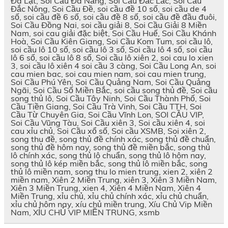
Đà Lạt, Soi Cầu Đà Nẵng, Soi Cầu Đắc Lắc, Soi Cầu
Đắc Nông, Soi Cầu Đề, soi cầu đề 10 số, soi cầu de 4
số, soi cầu đề 6 số, soi cầu đề 8 số, soi cầu đề đầu đuôi,
Soi Cầu Đồng Nai, soi cầu giải 8, Soi Cầu Giải 8 Miền
Nam, soi cau giải đặc biệt, Soi Cầu Huế, Soi Cầu Khánh
Hoà, Soi Cầu Kiên Giang, Soi Cầu Kom Tum, soi cầu lô,
soi cầu lô 10 số, soi cầu lô 3 số, Soi cầu lô 4 số, soi cầu
lô 6 số, soi cầu lô 8 số, Soi cầu lô xiên 2, soi cau lo xien
3, soi cầu lô xiên 4 soi cầu 3 càng, Soi Cầu Long An, soi
cau mien bac, soi cau mien nam, soi cau mien trung,
Soi Cầu Phú Yên, Soi Cầu Quảng Nam, Soi Cầu Quảng
Ngãi, Soi Cầu Số Miền Bắc, soi cầu song thủ đề, Soi cầu
song thủ lô, Soi Cầu Tây Ninh, Soi Cầu Thành Phố, Soi
Cầu Tiền Giang, Soi Cầu Trà Vinh, Soi Cầu TTH, Soi
Cầu Từ Chuyên Gia, Soi Cầu Vĩnh Lon, SOI CẦU VIP,
Soi Cầu Vũng Tàu, Soi Cầu xiên 3, Soi cầu xiên 4, soi
cau xỉu chủ, Soi Cầu xổ số, Soi cầu XSMB, Soi xiên 2,
song thu đề, song thủ đề chính xác, song thủ đề chuẩn,
song thủ đề hôm nay, song thủ đề miền bắc, song thủ
lô chính xác, song thủ lô chuẩn, song thủ lô hôm nay,
song thủ lô kép miền bắc, song thủ lô miền bắc, song
thủ lô miền nam, song thu lo mien trung, xien 2, xiên 2
miền nam, Xiên 2 Miền Trung, xiên 3, Xiên 3 Miền Nam,
Xiên 3 Miền Trung, xien 4, Xiên 4 Miền Nam, Xiên 4
Miền Trung, xỉu chủ, xỉu chủ chính xác, xỉu chủ chuẩn,
xỉu chủ hôm nay, xíu chủ miền trung, Xíu Chủ Vip Miền
Nam, XỈU CHỦ VIP MIỀN TRUNG, xsmb