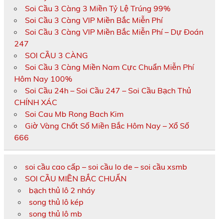
Soi Cầu 3 Càng 3 Miền Tỷ Lệ Trúng 99%
Soi Cầu 3 Càng VIP Miền Bắc Miễn Phí
Soi Cầu 3 Càng VIP Miền Bắc Miễn Phí – Dự Đoán
247
SOI CẦU 3 CÀNG
Soi Cầu 3 Càng Miền Nam Cực Chuẩn Miễn Phí
Hôm Nay 100%
Soi Cầu 24h – Soi Cầu 247 – Soi Cầu Bạch Thủ
CHÍNH XÁC
Soi Cau Mb Rong Bach Kim
Giờ Vàng Chốt Số Miền Bắc Hôm Nay – Xổ Số
666
soi cầu cao cấp – soi cầu lo de – soi cầu xsmb
SOI CẦU MIỀN BẮC CHUẨN
bạch thủ lô 2 nháy
song thủ lô kép
song thủ lô mb