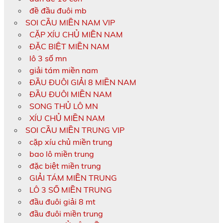
đề đầu đuôi mb
SOI CẦU MIỀN NAM VIP
CẶP XÍU CHỦ MIỀN NAM
ĐẶC BIỆT MIỀN NAM
lô 3 số mn
giải tám miền nam
ĐẦU ĐUÔI GIẢI 8 MIỀN NAM
ĐẦU ĐUÔI MIỀN NAM
SONG THỦ LÔ MN
XÍU CHỦ MIỀN NAM
SOI CẦU MIỀN TRUNG VIP
cặp xíu chủ miền trung
bao lô miền trung
đặc biệt miền trung
GIẢI TÁM MIỀN TRUNG
LÔ 3 SỐ MIỀN TRUNG
đầu đuôi giải 8 mt
đầu đuôi miền trung