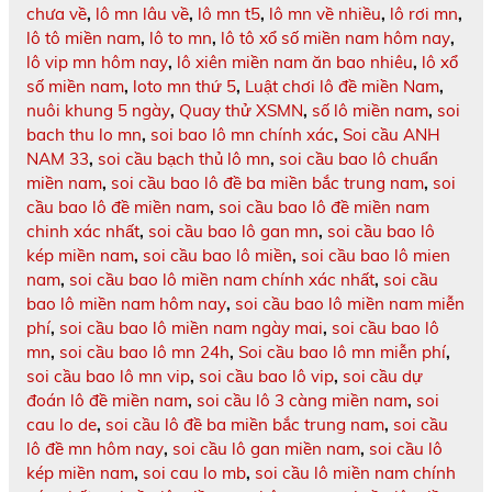
chưa về
,
lô mn lâu về
,
lô mn t5
,
lô mn về nhiều
,
lô rơi mn
,
lô tô miền nam
,
lô to mn
,
lô tô xổ số miền nam hôm nay
,
lô vip mn hôm nay
,
lô xiên miền nam ăn bao nhiêu
,
lô xổ
số miền nam
,
loto mn thứ 5
,
Luật chơi lô đề miền Nam
,
nuôi khung 5 ngày
,
Quay thử XSMN
,
số lô miền nam
,
soi
bach thu lo mn
,
soi bao lô mn chính xác
,
Soi cầu ANH
NAM 33
,
soi cầu bạch thủ lô mn
,
soi cầu bao lô chuẩn
miền nam
,
soi cầu bao lô đề ba miền bắc trung nam
,
soi
cầu bao lô đề miền nam
,
soi cầu bao lô đề miền nam
chinh xác nhất
,
soi cầu bao lô gan mn
,
soi cầu bao lô
kép miền nam
,
soi cầu bao lô miền
,
soi cầu bao lô mien
nam
,
soi cầu bao lô miền nam chính xác nhất
,
soi cầu
bao lô miền nam hôm nay
,
soi cầu bao lô miền nam miễn
phí
,
soi cầu bao lô miền nam ngày mai
,
soi cầu bao lô
mn
,
soi cầu bao lô mn 24h
,
Soi cầu bao lô mn miễn phí
,
soi cầu bao lô mn vip
,
soi cầu bao lô vip
,
soi cầu dự
đoán lô đề miền nam
,
soi cầu lô 3 càng miền nam
,
soi
cau lo de
,
soi cầu lô đề ba miền bắc trung nam
,
soi cầu
lô đề mn hôm nay
,
soi cầu lô gan miền nam
,
soi cầu lô
kép miền nam
,
soi cau lo mb
,
soi cầu lô miền nam chính