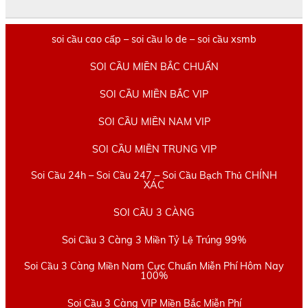
soi cầu cao cấp – soi cầu lo de – soi cầu xsmb
SOI CẦU MIỀN BẮC CHUẨN
SOI CẦU MIỀN BẮC VIP
SOI CẦU MIỀN NAM VIP
SOI CẦU MIỀN TRUNG VIP
Soi Cầu 24h – Soi Cầu 247 – Soi Cầu Bạch Thủ CHÍNH
XÁC
SOI CẦU 3 CÀNG
Soi Cầu 3 Càng 3 Miền Tỷ Lệ Trúng 99%
Soi Cầu 3 Càng Miền Nam Cực Chuẩn Miễn Phí Hôm Nay
100%
Soi Cầu 3 Càng VIP Miền Bắc Miễn Phí