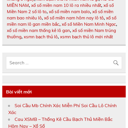
MIỀN NAM
,
xổ số miền nam 10 lô ra nhiều nhất
,
xổ số
Miền Nam 2 số lô to
,
xổ số miền nam balo
,
xổ số miền
nam bao nhiêu lô
,
xổ số miền nam hôm nay lô tô
,
xổ số
miền nam lô gan miền bắc
,
xổ số Miền Nam Minh Ngọc
,
xổ số miền nam thống kê lô gan
,
xổ số miền Nam trúng
thưởng
,
xsmn bạch thủ lô
,
xsmn bạch thủ lô mới nhất
Bài viết mới
Soi Cầu Mb Chính Xác Miễn Phí Soi Cầu Lô Chính
Xác
Cau XSMB – Thống Kê Cầu Bạch Thủ Miền Bắc
Hôm Nay – Xổ Số