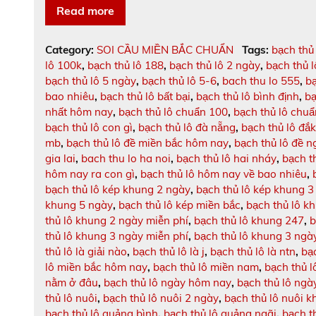
Read more
Category:
SOI CẦU MIỀN BẮC CHUẨN
Tags:
bạch thủ
lô 100k
,
bạch thủ lô 188
,
bạch thủ lô 2 ngày
,
bạch thủ 
bạch thủ lô 5 ngày
,
bạch thủ lô 5-6
,
bach thu lo 555
,
bạ
bao nhiêu
,
bạch thủ lô bất bại
,
bạch thủ lô bình định
,
bạ
nhất hôm nay
,
bạch thủ lô chuẩn 100
,
bạch thủ lô chu
bạch thủ lô con gì
,
bạch thủ lô đà nẵng
,
bạch thủ lô đắk
mb
,
bạch thủ lô đề miền bắc hôm nay
,
bạch thủ lô đề 
gia lai
,
bach thu lo ha noi
,
bạch thủ lô hai nháy
,
bạch t
hôm nay ra con gì
,
bạch thủ lô hôm nay về bao nhiêu
,
bạch thủ lô kép khung 2 ngày
,
bạch thủ lô kép khung 3
khung 5 ngày
,
bạch thủ lô kép miền bắc
,
bạch thủ lô k
thủ lô khung 2 ngày miễn phí
,
bạch thủ lô khung 247
,
b
thủ lô khung 3 ngày miễn phí
,
bạch thủ lô khung 3 ngà
thủ lô là giải nào
,
bạch thủ lô là j
,
bạch thủ lô là ntn
,
bạc
lô miền bắc hôm nay
,
bạch thủ lô miền nam
,
bạch thủ l
nằm ở đâu
,
bạch thủ lô ngày hôm nay
,
bạch thủ lô ng
thủ lô nuôi
,
bạch thủ lô nuôi 2 ngày
,
bạch thủ lô nuôi 
bạch thủ lô quảng bình
,
bạch thủ lô quảng ngãi
,
bạch th