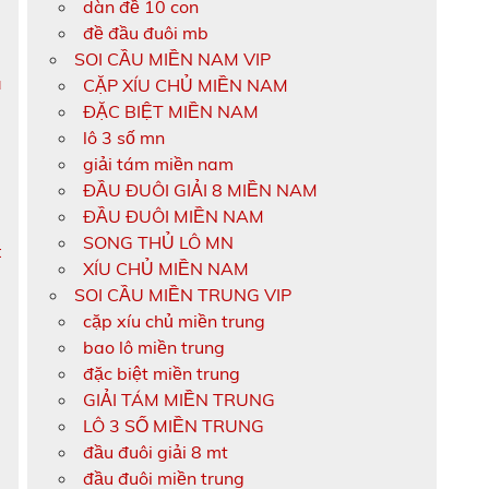
dàn đề 10 con
đề đầu đuôi mb
SOI CẦU MIỀN NAM VIP
ủ
CẶP XÍU CHỦ MIỀN NAM
ĐẶC BIỆT MIỀN NAM
u
lô 3 số mn
giải tám miền nam
ĐẦU ĐUÔI GIẢI 8 MIỀN NAM
ĐẦU ĐUÔI MIỀN NAM
SONG THỦ LÔ MN
t
XÍU CHỦ MIỀN NAM
SOI CẦU MIỀN TRUNG VIP
cặp xíu chủ miền trung
bao lô miền trung
,
đặc biệt miền trung
GIẢI TÁM MIỀN TRUNG
LÔ 3 SỐ MIỀN TRUNG
đầu đuôi giải 8 mt
đầu đuôi miền trung