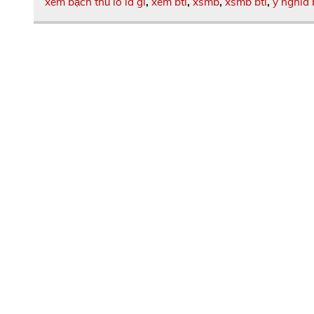
xem bạch thủ lô là gì
,
xem btl
,
xsmb
,
xsmb btl
,
ý nghĩa 