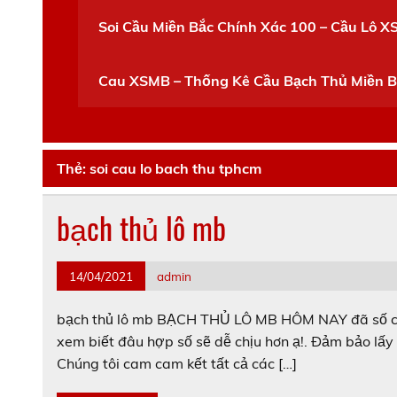
Soi Cầu Miền Bắc Chính Xác 100 – Cầu Lô 
Cau XSMB – Thống Kê Cầu Bạch Thủ Miền B
Thẻ:
soi cau lo bach thu tphcm
bạch thủ lô mb
14/04/2021
admin
bạch thủ lô mb BẠCH THỦ LÔ MB HÔM NAY đã số có 
xem biết đâu hợp số sẽ dễ chịu hơn ạ!. Đảm bảo lấy 
Chúng tôi cam cam kết tất cả các […]