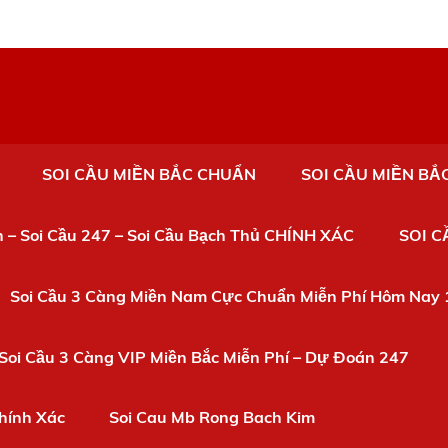
SOI CẦU MIỀN BẮC CHUẨN
SOI CẦU MIỀN BẮC
h – Soi Cầu 247 – Soi Cầu Bạch Thủ CHÍNH XÁC
SOI C
Soi Cầu 3 Càng Miền Nam Cực Chuẩn Miễn Phí Hôm Nay
Soi Cầu 3 Càng VIP Miền Bắc Miễn Phí – Dự Đoán 247
Chính Xác
Soi Cau Mb Rong Bach Kim