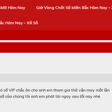
XSMB Hôm Nay
Giờ Vàng Chốt Số Miền Bắc Hôm Nay –
ắc Hôm Nay – Xổ Số
số VIP chắc ăn cho anh em tham gia thử vận may một lần
số của chúng tôi anh em phát tài ngay sau tối nay nhé.