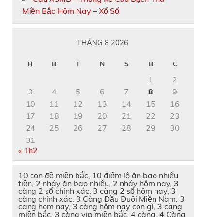
Miền Bắc Hôm Nay – Xổ Số
THÁNG 8 2026
H
B
T
N
S
B
C
1
2
3
4
5
6
7
8
9
10
11
12
13
14
15
16
17
18
19
20
21
22
23
24
25
26
27
28
29
30
31
« Th2
10 con đề miền bắc, 10 điểm lô ăn bao nhiêu
tiền, 2 nháy ăn bao nhiêu, 2 nháy hôm nay, 3
càng 2 số chính xác, 3 càng 2 số hôm nay, 3
càng chính xác, 3 Càng Đầu Đuôi Miền Nam, 3
cang hom nay, 3 càng hôm nay con gì, 3 càng
miền bắc, 3 càng vip miền bắc, 4 càng, 4 Càng