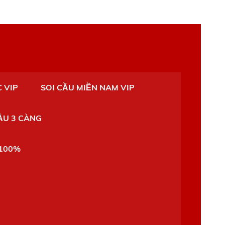
 VIP
SOI CẦU MIỀN NAM VIP
ẦU 3 CÀNG
 100%