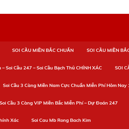
SOI CẦU MIỀN BẮC CHUẨN
SOI CẦU MIỀN BẮC
h – Soi Cầu 247 – Soi Cầu Bạch Thủ CHÍNH XÁC
SOI C
Soi Cầu 3 Càng Miền Nam Cực Chuẩn Miễn Phí Hôm Nay
Soi Cầu 3 Càng VIP Miền Bắc Miễn Phí – Dự Đoán 247
Chính Xác
Soi Cau Mb Rong Bach Kim