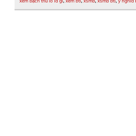
xem bạch thủ lô là gì
,
xem btl
,
xsmb
,
xsmb btl
,
ý nghĩa 