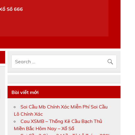
 Xổ Số 666
Bài viết mới
Soi Cầu Mb Chính Xác Miễn Phí Soi Cầu
Lô Chính Xác
Cau XSMB – Thống Kê Cầu Bạch Thủ
Miền Bắc Hôm Nay – Xổ Số