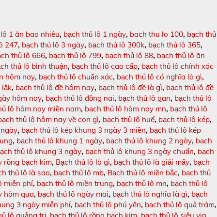
 lô 1 ăn bao nhiêu
,
bạch thủ lô 1 ngày
,
bach thu lo 100
,
bạch thủ
lô 247
,
bạch thủ lô 3 ngày
,
bạch thủ lô 300k
,
bạch thủ lô 365
,
ch thủ lô 666
,
bạch thủ lô 799
,
bạch thủ lô 88
,
bạch thủ lô ăn
ch thủ lô bình thuận
,
bạch thủ lô cao cấp
,
bạch thủ lô chính xác
ẩn hôm nay
,
bạch thủ lô chuẩn xác
,
bạch thủ lô có nghĩa là gì
,
 lắk
,
bạch thủ lô đề hôm nay
,
bạch thủ lô đề là gì
,
bạch thủ lô đề
ngày hôm nay
,
bạch thủ lô đồng nai
,
bạch thủ lô gan
,
bạch thủ lô
hủ lô hôm nay miền nam
,
bạch thủ lô hôm nay mn
,
bạch thủ lô
bạch thủ lô hôm nay về con gì
,
bạch thủ lô huế
,
bạch thủ lô kép
,
 ngày
,
bạch thủ lô kép khung 3 ngày 3 miền
,
bạch thủ lô kép
hung
,
bạch thủ lô khung 1 ngày
,
bạch thủ lô khung 2 ngày
,
bạch
ạch thủ lô khung 3 ngày
,
bạch thủ lô khung 3 ngày chuẩn
,
bạch
y rồng bạch kim
,
Bạch thủ lô là gì
,
bạch thủ lô là giải mấy
,
bạch
h thủ lô là sao
,
bạch thủ lô mb
,
Bạch thủ lô miền bắc
,
bạch thủ
ô miễn phí
,
bạch thủ lô miền trung
,
bạch thủ lô mn
,
bạch thủ lô
ày hôm qua
,
bạch thủ lô ngày mai
,
bạch thủ lô nghĩa là gì
,
bạch
khung 3 ngày miễn phí
,
bạch thủ lô phú yên
,
bạch thủ lô quả trám
,
ủ lô quảng trị
,
bạch thủ lô rồng bạch kim
,
bạch thủ lô siêu vip