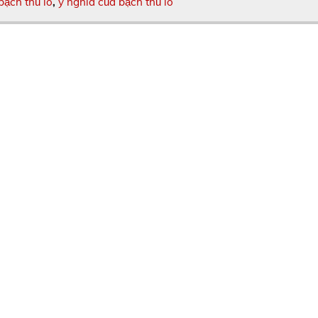
bạch thủ lô
,
ý nghĩa của bạch thủ lô