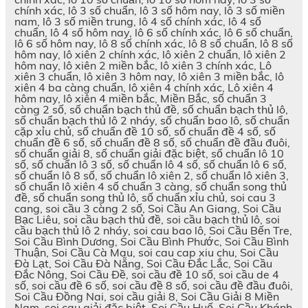
chính xác, lô 3 số chuẩn, lô 3 số hôm nay, lô 3 số miền
nam, lô 3 số miền trung, lô 4 số chính xác, lô 4 số
chuẩn, lô 4 số hôm nay, lô 6 số chính xác, lô 6 số chuẩn,
lô 6 số hôm nay, lô 8 số chính xác, lô 8 số chuẩn, lô 8 số
hôm nay, lô xiên 2 chính xác, lô xiên 2 chuẩn, lô xiên 2
hôm nay, lô xiên 2 miền bắc, lô xiên 3 chính xác, Lô
xiên 3 chuẩn, lô xiên 3 hôm nay, lô xiên 3 miền bắc, lô
xiên 4 ba càng chuẩn, lô xiên 4 chính xác, Lô xiên 4
hôm nay, lô xiên 4 miền bắc, Miền Bắc, số chuẩn 3
càng 2 số, số chuẩn bạch thủ đề, số chuẩn bạch thủ lô,
số chuẩn bạch thủ lô 2 nháy, số chuẩn bao lô, số chuẩn
cặp xỉu chủ, số chuẩn đề 10 số, số chuẩn đề 4 số, số
chuẩn đề 6 số, số chuẩn đề 8 số, số chuẩn đề đầu đuôi,
số chuẩn giải 8, số chuẩn giải đặc biệt, số chuẩn lô 10
số, số chuẩn lô 3 số, số chuẩn lô 4 số, số chuẩn lô 6 số,
số chuẩn lô 8 số, số chuẩn lô xiên 2, số chuẩn lô xiên 3,
số chuẩn lô xiên 4 số chuẩn 3 càng, số chuẩn song thủ
đề, số chuẩn song thủ lô, số chuẩn xỉu chủ, soi cau 3
cang, soi cầu 3 càng 2 số, Soi Cầu An Giang, Soi Cầu
Bạc Liêu, soi cầu bạch thủ đề, soi cầu bạch thủ lô, soi
cầu bạch thủ lô 2 nháy, soi cau bao lô, Soi Cầu Bến Tre,
Soi Cầu Bình Dương, Soi Cầu Bình Phước, Soi Cầu Bình
Thuận, Soi Cầu Cà Mau, soi cau cap xiu chu, Soi Cầu
Đà Lạt, Soi Cầu Đà Nẵng, Soi Cầu Đắc Lắc, Soi Cầu
Đắc Nông, Soi Cầu Đề, soi cầu đề 10 số, soi cầu de 4
số, soi cầu đề 6 số, soi cầu đề 8 số, soi cầu đề đầu đuôi,
Soi Cầu Đồng Nai, soi cầu giải 8, Soi Cầu Giải 8 Miền
Nam, soi cau giải đặc biệt, Soi Cầu Huế, Soi Cầu Khánh