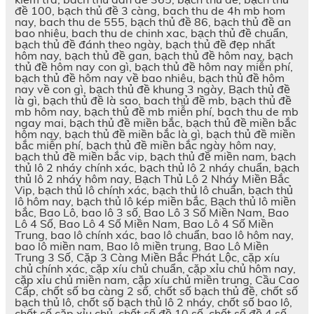
đề 100, bạch thủ đề 3 càng, bach thu de 4h mb hom
nay, bach thu de 555, bạch thủ đề 86, bạch thủ đề an
bao nhiêu, bach thu de chinh xac, bạch thủ đề chuẩn,
bạch thủ đề đánh theo ngày, bạch thủ đề đẹp nhất
hôm nay, bạch thủ đề gan, bạch thủ đề hôm nay, bạch
thủ đề hôm nay con gì, bạch thủ đề hôm nay miễn phí,
bạch thủ đề hôm nay về bao nhiêu, bạch thủ đề hôm
nay về con gì, bạch thủ đề khung 3 ngày, Bạch thủ đề
là gì, bạch thủ đề là sao, bach thủ đề mb, bạch thủ đề
mb hôm nay, bạch thủ đề mb miễn phí, bach thu de mb
ngay mai, bạch thủ đề miền bắc, bạch thủ đề miền bắc
hôm nay, bạch thủ đề miền bắc là gì, bạch thủ đề miền
bắc miễn phí, bạch thủ đề miền bắc ngày hôm nay,
bạch thủ đề miền bắc vip, bạch thủ đề miền nam, bạch
thủ lô 2 nháy chính xác, bạch thủ lô 2 nháy chuẩn, bạch
thủ lô 2 nháy hôm nay, Bạch Thủ Lô 2 Nháy Miền Bắc
Vip, bạch thủ lô chính xác, bạch thủ lô chuẩn, bạch thủ
lô hôm nay, bạch thủ lô kép miền bắc, Bạch thủ lô miền
bắc, Bao Lô, bao lô 3 số, Bao Lô 3 Số Miền Nam, Bao
Lô 4 Số, Bao Lô 4 Số Miền Nam, Bao Lô 4 Số Miền
Trung, bao lô chính xác, bao lô chuẩn, bao lô hôm nay,
bao lô miền nam, Bao lô miền trung, Bao Lô Miền
Trung 3 Số, Cặp 3 Càng Miền Bắc Phát Lộc, cặp xíu
chủ chính xác, cặp xíu chủ chuẩn, cặp xỉu chủ hôm nay,
cặp xỉu chủ miền nam, cặp xíu chủ miền trung, Cầu Cao
Cấp, chốt số ba càng 2 số, chốt số bạch thủ đề, chốt số
bạch thủ lô, chốt số bạch thủ lô 2 nháy, chốt số bao lô,
chốt số cặp xỉu chủ, chốt số đề 10 số, chốt số đề 4 số,