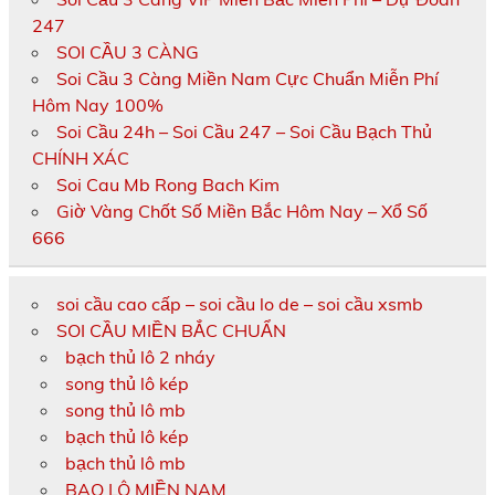
247
SOI CẦU 3 CÀNG
Soi Cầu 3 Càng Miền Nam Cực Chuẩn Miễn Phí
Hôm Nay 100%
Soi Cầu 24h – Soi Cầu 247 – Soi Cầu Bạch Thủ
CHÍNH XÁC
Soi Cau Mb Rong Bach Kim
Giờ Vàng Chốt Số Miền Bắc Hôm Nay – Xổ Số
666
soi cầu cao cấp – soi cầu lo de – soi cầu xsmb
SOI CẦU MIỀN BẮC CHUẨN
bạch thủ lô 2 nháy
song thủ lô kép
song thủ lô mb
bạch thủ lô kép
bạch thủ lô mb
BAO LÔ MIỀN NAM