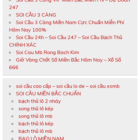
247
SOI CẦU 3 CÀNG
Soi Cầu 3 Càng Miền Nam Cực Chuẩn Miễn Phí
Hôm Nay 100%
Soi Cầu 24h – Soi Cầu 247 – Soi Cầu Bạch Thủ
CHÍNH XÁC
Soi Cau Mb Rong Bach Kim
Giờ Vàng Chốt Số Miền Bắc Hôm Nay – Xổ Số
666
soi cầu cao cấp – soi cầu lo de – soi cầu xsmb
SOI CẦU MIỀN BẮC CHUẨN
bạch thủ lô 2 nháy
song thủ lô kép
song thủ lô mb
bạch thủ lô kép
bạch thủ lô mb
BAO LÔ MIỀN NAM