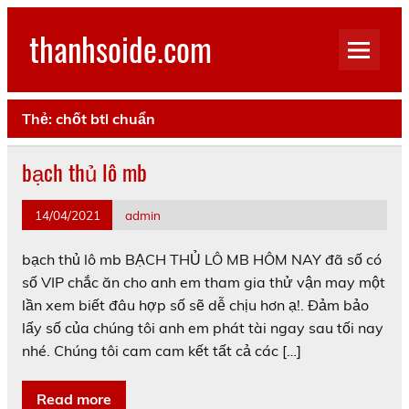
Skip
to
thanhsoide.com
content
Thẻ:
chốt btl chuẩn
bạch thủ lô mb
14/04/2021
admin
bạch thủ lô mb BẠCH THỦ LÔ MB HÔM NAY đã số có
số VIP chắc ăn cho anh em tham gia thử vận may một
lần xem biết đâu hợp số sẽ dễ chịu hơn ạ!. Đảm bảo
lấy số của chúng tôi anh em phát tài ngay sau tối nay
nhé. Chúng tôi cam cam kết tất cả các […]
Read more