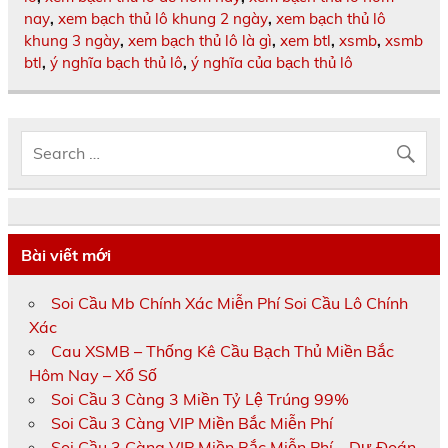
nay
,
xem bạch thủ lô khung 2 ngày
,
xem bạch thủ lô
khung 3 ngày
,
xem bạch thủ lô là gì
,
xem btl
,
xsmb
,
xsmb
btl
,
ý nghĩa bạch thủ lô
,
ý nghĩa của bạch thủ lô
Bài viết mới
Soi Cầu Mb Chính Xác Miễn Phí Soi Cầu Lô Chính
Xác
Cau XSMB – Thống Kê Cầu Bạch Thủ Miền Bắc
Hôm Nay – Xổ Số
Soi Cầu 3 Càng 3 Miền Tỷ Lệ Trúng 99%
Soi Cầu 3 Càng VIP Miền Bắc Miễn Phí
Soi Cầu 3 Càng VIP Miền Bắc Miễn Phí – Dự Đoán