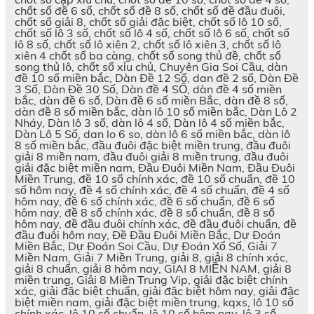
chốt số đề 6 số, chốt số đề 8 số, chốt số đề đầu đuôi,
chốt số giải 8, chốt số giải đặc biệt, chốt số lô 10 số,
chốt số lô 3 số, chốt số lô 4 số, chốt số lô 6 số, chốt số
lô 8 số, chốt số lô xiên 2, chốt số lô xiên 3, chốt số lô
xiên 4 chốt số ba càng, chốt số song thủ đề, chốt số
song thủ lô, chốt số xỉu chủ, Chuyên Gia Soi Cầu, dàn
đề 10 số miền bắc, Dàn Đề 12 Số, dan đề 2 số, Dàn Đề
3 Số, Dàn Đề 30 Số, Dàn đề 4 SỐ, dàn đề 4 số miền
bắc, dàn đề 6 số, Dàn đề 6 số miền Bắc, dàn đề 8 số,
dàn đề 8 số miền bắc, dàn lô 10 số miền bắc, Dàn Lô 2
Nháy, Dàn lô 3 số, dàn lô 4 số, Dàn lô 4 số miền bắc,
Dàn Lô 5 Số, dan lo 6 so, dàn lô 6 số miền bắc, dàn lô
8 số miền bắc, đầu đuôi đặc biệt miền trung, đầu đuôi
giải 8 miền nam, đầu đuôi giải 8 miền trung, đầu đuôi
giải đặc biệt miền nam, Đầu Đuôi Miền Nam, Đầu Đuôi
Miền Trung, đề 10 số chính xác, đề 10 số chuẩn, đề 10
số hôm nay, đề 4 số chính xác, đề 4 số chuẩn, đề 4 số
hôm nay, đề 6 số chính xác, đề 6 số chuẩn, đề 6 số
hôm nay, đề 8 số chính xác, đề 8 số chuẩn, đề 8 số
hôm nay, đề đầu đuôi chính xác, đề đầu đuôi chuẩn, đề
đầu đuôi hôm nay, Đề Đầu Đuôi Miền Bắc, Dự Đoán
Miền Bắc, Dự Đoán Soi Cầu, Dự Đoán Xổ Số, Giải 7
Miền Nam, Giải 7 Miền Trung, giải 8, giải 8 chính xác,
giải 8 chuẩn, giải 8 hôm nay, GIAI 8 MIỀN NAM, giải 8
miền trung, Giải 8 Miền Trung Vip, giải đặc biệt chính
xác, giải đặc biệt chuẩn, giải đặc biệt hôm nay, giải đặc
biệt miền nam, giải đặc biệt miền trung, kqxs, lô 10 số
chính xác, lô 10 số chuẩn, lô 10 số hôm nay, lô 3 số