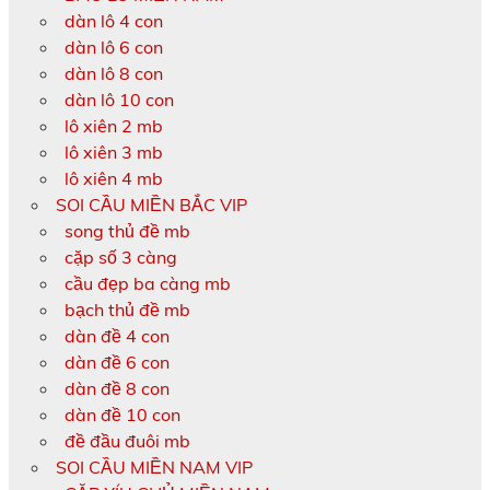
dàn lô 4 con
dàn lô 6 con
dàn lô 8 con
dàn lô 10 con
lô xiên 2 mb
lô xiên 3 mb
lô xiên 4 mb
SOI CẦU MIỀN BẮC VIP
song thủ đề mb
cặp số 3 càng
cầu đẹp ba càng mb
bạch thủ đề mb
dàn đề 4 con
dàn đề 6 con
dàn đề 8 con
dàn đề 10 con
đề đầu đuôi mb
SOI CẦU MIỀN NAM VIP