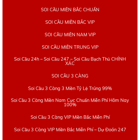
SOI CẦU MIỀN BẮC CHUẨN
SOI CẦU MIỀN BẮC VIP
SOI CẦU MIỀN NAM VIP
SOI CẦU MIỀN TRUNG VIP
Soi Cầu 24h – Soi Cầu 247 – Soi Cầu Bạch Thủ CHÍNH
XÁC
SOI CẦU 3 CÀNG
Soi Cầu 3 Càng 3 Miền Tỷ Lệ Trúng 99%
Soi Cầu 3 Càng Miền Nam Cực Chuẩn Miễn Phí Hôm Nay
100%
Soi Cầu 3 Càng VIP Miền Bắc Miễn Phí
Soi Cầu 3 Càng VIP Miền Bắc Miễn Phí – Dự Đoán 247