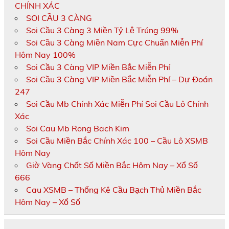
CHÍNH XÁC
SOI CẦU 3 CÀNG
Soi Cầu 3 Càng 3 Miền Tỷ Lệ Trúng 99%
Soi Cầu 3 Càng Miền Nam Cực Chuẩn Miễn Phí
Hôm Nay 100%
Soi Cầu 3 Càng VIP Miền Bắc Miễn Phí
Soi Cầu 3 Càng VIP Miền Bắc Miễn Phí – Dự Đoán
247
Soi Cầu Mb Chính Xác Miễn Phí Soi Cầu Lô Chính
Xác
Soi Cau Mb Rong Bach Kim
Soi Cầu Miền Bắc Chính Xác 100 – Cầu Lô XSMB
Hôm Nay
Giờ Vàng Chốt Số Miền Bắc Hôm Nay – Xổ Số
666
Cau XSMB – Thống Kê Cầu Bạch Thủ Miền Bắc
Hôm Nay – Xổ Số