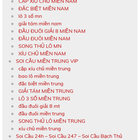
CẶP XÍU CHỦ MIỀN NAM
ĐẶC BIỆT MIỀN NAM
lô 3 số mn
giải tám miền nam
ĐẦU ĐUÔI GIẢI 8 MIỀN NAM
ĐẦU ĐUÔI MIỀN NAM
SONG THỦ LÔ MN
XÍU CHỦ MIỀN NAM
SOI CẦU MIỀN TRUNG VIP
cặp xíu chủ miền trung
bao lô miền trung
đặc biệt miền trung
GIẢI TÁM MIỀN TRUNG
LÔ 3 SỐ MIỀN TRUNG
đầu đuôi giải 8 mt
đầu đuôi miền trung
SONG THỦ LÔ MIỀN TRUNG
xíu chủ miền trung
Soi Cầu 24h – Soi Cầu 247 – Soi Cầu Bạch Thủ