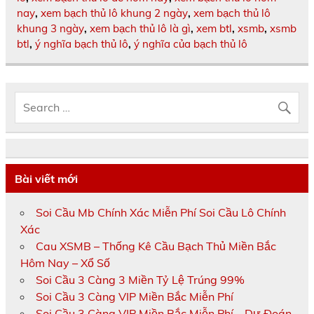
nay
,
xem bạch thủ lô khung 2 ngày
,
xem bạch thủ lô
khung 3 ngày
,
xem bạch thủ lô là gì
,
xem btl
,
xsmb
,
xsmb
btl
,
ý nghĩa bạch thủ lô
,
ý nghĩa của bạch thủ lô
Bài viết mới
Soi Cầu Mb Chính Xác Miễn Phí Soi Cầu Lô Chính
Xác
Cau XSMB – Thống Kê Cầu Bạch Thủ Miền Bắc
Hôm Nay – Xổ Số
Soi Cầu 3 Càng 3 Miền Tỷ Lệ Trúng 99%
Soi Cầu 3 Càng VIP Miền Bắc Miễn Phí
Soi Cầu 3 Càng VIP Miền Bắc Miễn Phí – Dự Đoán