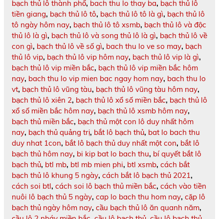
bạch thủ lô thành phố
,
bach thu lo thay ba
,
bạch thủ lô
tiền giang
,
bạch thủ lô tô
,
bạch thủ lô tô là gì
,
bạch thủ lô
tô ngày hôm nay
,
bạch thủ lô tô xsmb
,
bạch thủ lô và độc
thủ lô là gì
,
bạch thủ lô và song thủ lô là gì
,
bạch thủ lô về
con gì
,
bạch thủ lô về số gì
,
bach thu lo ve so may
,
bạch
thủ lô vip
,
bạch thủ lô vip hôm nay
,
bạch thủ lô vip là gì
,
bạch thủ lô vip miền bắc
,
bạch thủ lô vip miền bắc hôm
nay
,
bach thu lo vip mien bac ngay hom nay
,
bach thu lo
vt
,
bạch thủ lô vũng tàu
,
bạch thủ lô vũng tàu hôm nay
,
bạch thủ lô xiên 2
,
bạch thủ lô xổ số miền bắc
,
bạch thủ lô
xổ số miền bắc hôm nay
,
bạch thủ lô xsmb hôm nay
,
bạch thủ miền bắc
,
bạch thủ một con lô duy nhất hôm
nay
,
bạch thủ quảng trị
,
bắt lô bạch thủ
,
bat lo bach thu
duy nhat 1con
,
bắt lô bạch thủ duy nhất một con
,
bắt lô
bạch thủ hôm nay
,
bi kip bat lo bach thu
,
bí quyết bắt lô
bạch thủ
,
btl mb
,
btl mb mien phi
,
btl xsmb
,
cách bắt
bạch thủ lô khung 5 ngày
,
cách bắt lô bạch thủ 2021
,
cách soi btl
,
cách soi lô bạch thủ miền bắc
,
cách vào tiền
nuôi lô bạch thủ 5 ngày
,
cap lo bach thu hom nay
,
cặp lô
bạch thủ ngày hôm nay
,
cầu bạch thủ lô ăn quanh năm
,
cầu lô 2 nháy miền bắc
,
cầu lô bạch thủ
,
cầu lô bạch thủ