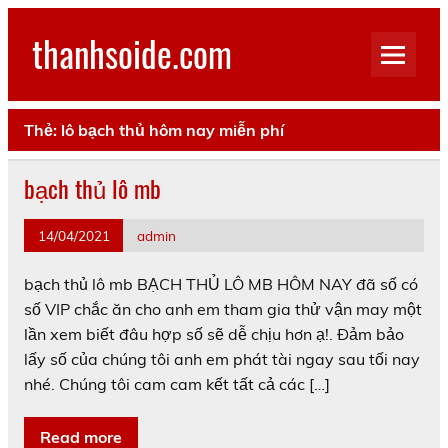
Skip
to
thanhsoide.com
content
Thẻ:
lô bạch thủ hôm nay miễn phí
bạch thủ lô mb
14/04/2021
admin
bạch thủ lô mb BẠCH THỦ LÔ MB HÔM NAY đã số có
số VIP chắc ăn cho anh em tham gia thử vận may một
lần xem biết đâu hợp số sẽ dễ chịu hơn ạ!. Đảm bảo
lấy số của chúng tôi anh em phát tài ngay sau tối nay
nhé. Chúng tôi cam cam kết tất cả các […]
Read more