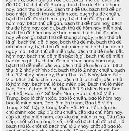
đề 100, bạch thủ đề 3 càng, bach thu de 4h mb hom
nay, bach thu de 555, bạch thủ đề 86, bạch thủ đề an
bao nhiêu, bach thu de chinh xac, bạch thủ đề chuẩn,
bạch thủ đề đánh theo ngày, bạch thủ đề đẹp nhất
hôm nay, bạch thủ đề gan, bạch thủ đề hôm nay, bạch
thủ đề hôm nay con gì, bạch thủ đề hôm nay miễn phí,
bạch thủ đề hôm nay về bao nhiêu, bạch thủ đề hôm
nay về con gì, bạch thủ đề khung 3 ngày, Bạch thủ đề
là gì, bạch thủ đề là sao, bach thủ đề mb, bạch thủ đề
mb hôm nay, bạch thủ đề mb miễn phí, bach thu de mb
ngay mai, bạch thủ đề miền bắc, bạch thủ đề miền bắc
hôm nay, bạch thủ đề miền bắc là gì, bạch thủ đề miền
bắc miễn phí, bạch thủ đề miền bắc ngày hôm nay,
bạch thủ đề miền bắc vip, bạch thủ đề miền nam, bạch
thủ lô 2 nháy chính xác, bạch thủ lô 2 nháy chuẩn, bạch
thủ lô 2 nháy hôm nay, Bạch Thủ Lô 2 Nháy Miền Bắc
Vip, bạch thủ lô chính xác, bạch thủ lô chuẩn, bạch thủ
lô hôm nay, bạch thủ lô kép miền bắc, Bạch thủ lô miền
bắc, Bao Lô, bao lô 3 số, Bao Lô 3 Số Miền Nam, Bao
Lô 4 Số, Bao Lô 4 Số Miền Nam, Bao Lô 4 Số Miền
Trung, bao lô chính xác, bao lô chuẩn, bao lô hôm nay,
bao lô miền nam, Bao lô miền trung, Bao Lô Miền
Trung 3 Số, Cặp 3 Càng Miền Bắc Phát Lộc, cặp xíu
chủ chính xác, cặp xíu chủ chuẩn, cặp xỉu chủ hôm nay,
cặp xỉu chủ miền nam, cặp xíu chủ miền trung, Cầu Cao
Cấp, chốt số ba càng 2 số, chốt số bạch thủ đề, chốt số
bạch thủ lô, chốt số bạch thủ lô 2 nháy, chốt số bao lô,
chốt số cặp xỉu chủ, chốt số đề 10 số, chốt số đề 4 số,