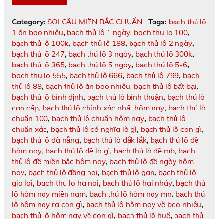
Category:
SOI CẦU MIỀN BẮC CHUẨN
Tags:
bạch thủ lô
1 ăn bao nhiêu
,
bạch thủ lô 1 ngày
,
bach thu lo 100
,
bạch thủ lô 100k
,
bạch thủ lô 188
,
bạch thủ lô 2 ngày
,
bạch thủ lô 247
,
bạch thủ lô 3 ngày
,
bạch thủ lô 300k
,
bạch thủ lô 365
,
bạch thủ lô 5 ngày
,
bạch thủ lô 5-6
,
bach thu lo 555
,
bạch thủ lô 666
,
bạch thủ lô 799
,
bạch
thủ lô 88
,
bạch thủ lô ăn bao nhiêu
,
bạch thủ lô bất bại
,
bạch thủ lô bình định
,
bạch thủ lô bình thuận
,
bạch thủ lô
cao cấp
,
bạch thủ lô chính xác nhất hôm nay
,
bạch thủ lô
chuẩn 100
,
bạch thủ lô chuẩn hôm nay
,
bạch thủ lô
chuẩn xác
,
bạch thủ lô có nghĩa là gì
,
bạch thủ lô con gì
,
bạch thủ lô đà nẵng
,
bạch thủ lô đắk lắk
,
bạch thủ lô đề
hôm nay
,
bạch thủ lô đề là gì
,
bạch thủ lô đề mb
,
bạch
thủ lô đề miền bắc hôm nay
,
bạch thủ lô đề ngày hôm
nay
,
bạch thủ lô đồng nai
,
bạch thủ lô gan
,
bạch thủ lô
gia lai
,
bach thu lo ha noi
,
bạch thủ lô hai nháy
,
bạch thủ
lô hôm nay miền nam
,
bạch thủ lô hôm nay mn
,
bạch thủ
lô hôm nay ra con gì
,
bạch thủ lô hôm nay về bao nhiêu
,
bạch thủ lô hôm nay về con gì
,
bạch thủ lô huế
,
bạch thủ