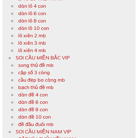
dàn lô 4 con
dàn lô 6 con
dàn lô 8 con
dàn lô 10 con
lô xiên 2 mb
lô xiên 3 mb
lô xiên 4 mb
SOI CẦU MIỀN BẮC VIP
song thủ đề mb
cặp số 3 càng
cầu đẹp ba càng mb
bạch thủ đề mb
dàn đề 4 con
dàn đề 6 con
dàn đề 8 con
dàn đề 10 con
đề đầu đuôi mb
SOI CẦU MIỀN NAM VIP