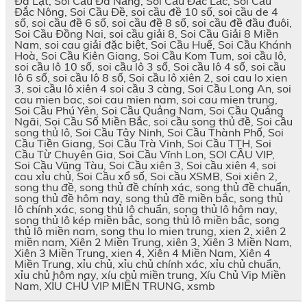
Đà Lạt, Soi Cầu Đà Nẵng, Soi Cầu Đắc Lắc, Soi Cầu
Đắc Nông, Soi Cầu Đề, soi cầu đề 10 số, soi cầu de 4
số, soi cầu đề 6 số, soi cầu đề 8 số, soi cầu đề đầu đuôi,
Soi Cầu Đồng Nai, soi cầu giải 8, Soi Cầu Giải 8 Miền
Nam, soi cau giải đặc biệt, Soi Cầu Huế, Soi Cầu Khánh
Hoà, Soi Cầu Kiên Giang, Soi Cầu Kom Tum, soi cầu lô,
soi cầu lô 10 số, soi cầu lô 3 số, Soi cầu lô 4 số, soi cầu
lô 6 số, soi cầu lô 8 số, Soi cầu lô xiên 2, soi cau lo xien
3, soi cầu lô xiên 4 soi cầu 3 càng, Soi Cầu Long An, soi
cau mien bac, soi cau mien nam, soi cau mien trung,
Soi Cầu Phú Yên, Soi Cầu Quảng Nam, Soi Cầu Quảng
Ngãi, Soi Cầu Số Miền Bắc, soi cầu song thủ đề, Soi cầu
song thủ lô, Soi Cầu Tây Ninh, Soi Cầu Thành Phố, Soi
Cầu Tiền Giang, Soi Cầu Trà Vinh, Soi Cầu TTH, Soi
Cầu Từ Chuyên Gia, Soi Cầu Vĩnh Lon, SOI CẦU VIP,
Soi Cầu Vũng Tàu, Soi Cầu xiên 3, Soi cầu xiên 4, soi
cau xỉu chủ, Soi Cầu xổ số, Soi cầu XSMB, Soi xiên 2,
song thu đề, song thủ đề chính xác, song thủ đề chuẩn,
song thủ đề hôm nay, song thủ đề miền bắc, song thủ
lô chính xác, song thủ lô chuẩn, song thủ lô hôm nay,
song thủ lô kép miền bắc, song thủ lô miền bắc, song
thủ lô miền nam, song thu lo mien trung, xien 2, xiên 2
miền nam, Xiên 2 Miền Trung, xiên 3, Xiên 3 Miền Nam,
Xiên 3 Miền Trung, xien 4, Xiên 4 Miền Nam, Xiên 4
Miền Trung, xỉu chủ, xỉu chủ chính xác, xỉu chủ chuẩn,
xỉu chủ hôm nay, xíu chủ miền trung, Xíu Chủ Vip Miền
Nam, XỈU CHỦ VIP MIỀN TRUNG, xsmb