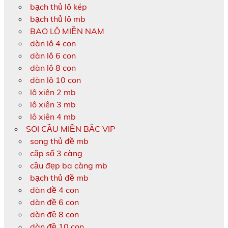
bạch thủ lô kép
bạch thủ lô mb
BAO LÔ MIỀN NAM
dàn lô 4 con
dàn lô 6 con
dàn lô 8 con
dàn lô 10 con
lô xiên 2 mb
lô xiên 3 mb
lô xiên 4 mb
SOI CẦU MIỀN BẮC VIP
song thủ đề mb
cặp số 3 càng
cầu đẹp ba càng mb
bạch thủ đề mb
dàn đề 4 con
dàn đề 6 con
dàn đề 8 con
dàn đề 10 con