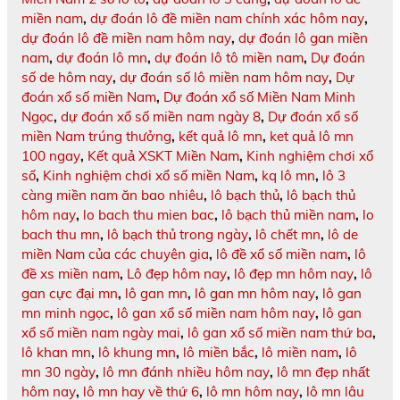
miền nam
,
dự đoán lô đề miền nam chính xác hôm nay
,
dự đoán lô đề miền nam hôm nay
,
dự đoán lô gan miền
nam
,
dự đoán lô mn
,
dự đoán lô tô miền nam
,
Dự đoán
số de hôm nay
,
dự đoán số lô miền nam hôm nay
,
Dự
đoán xổ số miền Nam
,
Dự đoán xổ số Miền Nam Minh
Ngọc
,
dự đoán xổ số miền nam ngày 8
,
Dự đoán xổ số
miền Nam trúng thưởng
,
kết quả lô mn
,
ket quả lô mn
100 ngay
,
Kết quả XSKT Miền Nam
,
Kinh nghiệm chơi xổ
số
,
Kinh nghiệm chơi xổ số miền Nam
,
kq lô mn
,
lô 3
càng miền nam ăn bao nhiêu
,
lô bạch thủ
,
lô bạch thủ
hôm nay
,
lo bach thu mien bac
,
lô bạch thủ miền nam
,
lo
bach thu mn
,
lô bạch thủ trong ngày
,
lô chết mn
,
lô de
miền Nam của các chuyên gia
,
lô đề xổ số miền nam
,
lô
đề xs miền nam
,
Lô đẹp hôm nay
,
lô đẹp mn hôm nay
,
lô
gan cực đại mn
,
lô gan mn
,
lô gan mn hôm nay
,
lô gan
mn minh ngọc
,
lô gan xổ số miền nam hôm nay
,
lô gan
xổ số miền nam ngày mai
,
lô gan xổ số miền nam thứ ba
,
lô khan mn
,
lô khung mn
,
lô miền bắc
,
lô miền nam
,
lô
mn 30 ngày
,
lô mn đánh nhiều hôm nay
,
lô mn đẹp nhất
hôm nay
,
lô mn hay về thứ 6
,
lô mn hôm nay
,
lô mn lâu