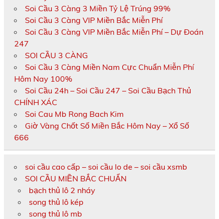
Soi Cầu 3 Càng 3 Miền Tỷ Lệ Trúng 99%
Soi Cầu 3 Càng VIP Miền Bắc Miễn Phí
Soi Cầu 3 Càng VIP Miền Bắc Miễn Phí – Dự Đoán
247
SOI CẦU 3 CÀNG
Soi Cầu 3 Càng Miền Nam Cực Chuẩn Miễn Phí
Hôm Nay 100%
Soi Cầu 24h – Soi Cầu 247 – Soi Cầu Bạch Thủ
CHÍNH XÁC
Soi Cau Mb Rong Bach Kim
Giờ Vàng Chốt Số Miền Bắc Hôm Nay – Xổ Số
666
soi cầu cao cấp – soi cầu lo de – soi cầu xsmb
SOI CẦU MIỀN BẮC CHUẨN
bạch thủ lô 2 nháy
song thủ lô kép
song thủ lô mb