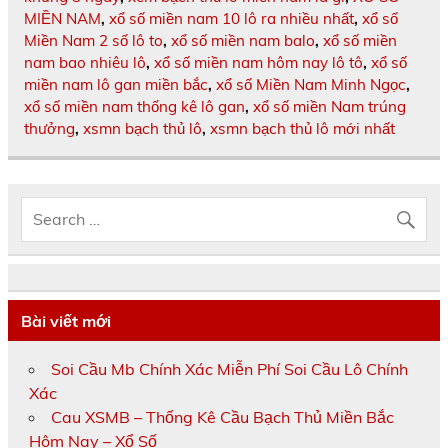
MIỀN NAM
,
xổ số miền nam 10 lô ra nhiều nhất
,
xổ số
Miền Nam 2 số lô to
,
xổ số miền nam balo
,
xổ số miền
nam bao nhiêu lô
,
xổ số miền nam hôm nay lô tô
,
xổ số
miền nam lô gan miền bắc
,
xổ số Miền Nam Minh Ngọc
,
xổ số miền nam thống kê lô gan
,
xổ số miền Nam trúng
thưởng
,
xsmn bạch thủ lô
,
xsmn bạch thủ lô mới nhất
Bài viết mới
Soi Cầu Mb Chính Xác Miễn Phí Soi Cầu Lô Chính
Xác
Cau XSMB – Thống Kê Cầu Bạch Thủ Miền Bắc
Hôm Nay – Xổ Số