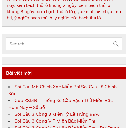
nay
,
xem bạch thủ lô khung 2 ngày
,
xem bạch thủ lô
khung 3 ngày
,
xem bạch thủ lô là gì
,
xem btl
,
xsmb
,
xsmb
btl
,
ý nghĩa bạch thủ lô
,
ý nghĩa của bạch thủ lô
Bài viết mới
Soi Cầu Mb Chính Xác Miễn Phí Soi Cầu Lô Chính
Xác
Cau XSMB – Thống Kê Cầu Bạch Thủ Miền Bắc
Hôm Nay – Xổ Số
Soi Cầu 3 Càng 3 Miền Tỷ Lệ Trúng 99%
Soi Cầu 3 Càng VIP Miền Bắc Miễn Phí
Soi Cầu 3 Càng VIP Miền Bắc Miễn Phí – Dự Đoán