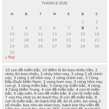
THÁNG 8 2026
H
B
T
N
S
B
C
1
2
3
4
5
6
7
8
9
10
11
12
13
14
15
16
17
18
19
20
21
22
23
24
25
26
27
28
29
30
31
« Th2
10 con đề miền bắc, 10 điểm lô ăn bao nhiêu tiền, 2
nháy ăn bao nhiêu, 2 nháy hôm nay, 3 càng 2 số chính
xác, 3 càng 2 số hôm nay, 3 càng chính xác, 3 Càng
Đầu Đuôi Miền Nam, 3 cang hom nay, 3 càng hôm nay
con gì, 3 càng miền bắc, 3 càng vip miền bắc, 4 càng,
4 Càng Miền Trung, 4 con đề miền bắc, 4 con lô miền
bắc, 5 cặp xiên, 6 con đề miền bắc, 6 con lô miền bắc,
7 cao thu chot so de bach thu, 8 con đề miền bắc, 8
con lô miền bắc, ăn bạch thủ đề, ăn lô xiên, ba càng 2
số chuẩn, bac nho de mien bac, bạch kim thư viện đề
kiểm tra, bach thu dan de 365, bạch thủ đề, bạch thủ