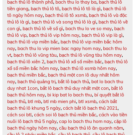
bạch thủ lô thành phố
,
bach thu lo thay ba
,
bạch thủ lô
tiền giang
,
bạch thủ lô tô
,
bạch thủ lô tô là gì
,
bạch thủ lô
tô ngày hôm nay
,
bạch thủ lô tô xsmb
,
bạch thủ lô và độc
thủ lô là gì
,
bạch thủ lô và song thủ lô là gì
,
bạch thủ lô về
con gì
,
bạch thủ lô về số gì
,
bach thu lo ve so may
,
bạch
thủ lô vip
,
bạch thủ lô vip hôm nay
,
bạch thủ lô vip là gì
,
bạch thủ lô vip miền bắc
,
bạch thủ lô vip miền bắc hôm
nay
,
bach thu lo vip mien bac ngay hom nay
,
bach thu lo
vt
,
bạch thủ lô vũng tàu
,
bạch thủ lô vũng tàu hôm nay
,
bạch thủ lô xiên 2
,
bạch thủ lô xổ số miền bắc
,
bạch thủ lô
xổ số miền bắc hôm nay
,
bạch thủ lô xsmb hôm nay
,
bạch thủ miền bắc
,
bạch thủ một con lô duy nhất hôm
nay
,
bạch thủ quảng trị
,
bắt lô bạch thủ
,
bat lo bach thu
duy nhat 1con
,
bắt lô bạch thủ duy nhất một con
,
bắt lô
bạch thủ hôm nay
,
bi kip bat lo bach thu
,
bí quyết bắt lô
bạch thủ
,
btl mb
,
btl mb mien phi
,
btl xsmb
,
cách bắt
bạch thủ lô khung 5 ngày
,
cách bắt lô bạch thủ 2021
,
cách soi btl
,
cách soi lô bạch thủ miền bắc
,
cách vào tiền
nuôi lô bạch thủ 5 ngày
,
cap lo bach thu hom nay
,
cặp lô
bạch thủ ngày hôm nay
,
cầu bạch thủ lô ăn quanh năm
,
cầu lô 2 nháy miền bắc
,
cầu lô bạch thủ
,
cầu lô bạch thủ