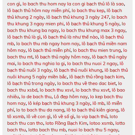
con gì
,
lo bach thu hom nay la con gi bạch thủ lô là sao
,
lô bạch thủ hôm nay miễn phí
,
lo bach thu kep
,
lô bạch
thủ khung 2 ngày
,
lô bạch thủ khung 3 ngày 247
,
lo bach
thu khung 3 ngay mien phi
,
lô bạch thủ khung 5 ngày
,
lo
bach thu khung ba ngay
,
lo bach thu khung max 3 ngay
,
lô bạch thủ là gì
,
lô bạch thủ là như thế nào
,
lô bạch thủ
mb
,
lo bach thu mb ngay hom nay
,
lô bạch thủ miền nam
hôm nay
,
lô bạch thủ miễn phí
,
lo bach thu mien trung
,
lo
bach thu mt
,
lô bạch thủ ngày hôm nay
,
lô bạch thủ ngày
mai
,
lo bach thu nghia la gi
,
lo bach thu nuoi 2 ngay
,
lô
bạch thủ nuôi 3 ngày
,
lô bạch thủ nuôi khung
,
lô bạch thủ
nuôi khung 5 ngày miền bắc
,
lô bạch thủ rồng bạch kim
,
lô bạch thủ trong ngày
,
lo bach thu về theo dac biet
,
lo
bach thu xsbd
,
lo bach thu xsvl
,
lo bach thu xsvt
,
lô bao
nhiêu
,
lo de bach thu
,
Lô đẹp hôm nay
,
lo kep bach thu
hom nay
,
lô kép bạch thủ khung 3 ngày
,
lô mb
,
lô miễn
phí
,
lo to bach thu da nang
,
lô to bạch thủ kiên giang
,
lô
tô xsmb
,
lô về con gì
,
lô về số gì
,
lo vip bạch thủ
,
loto
bach thu can tho
,
loto Rồng Bạch Kim
,
lotoo xsmb
,
lotto
bach thu
,
lotto bach thu mb
,
nuoi lo bach thu 5 ngay
,