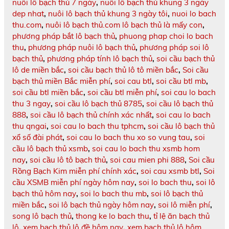
nuôi lô bạch thủ 7 ngày
,
nuôi lô bạch thủ khung 3 ngày
dep nhat
,
nuôi lô bạch thủ khung 3 ngày tôi
,
nuoi lo bach
thu.com
,
nuôi lô bạch thủ.com lô bạch thủ là mấy con
,
phương pháp bắt lô bạch thủ
,
phuong phap choi lo bach
thu
,
phương pháp nuôi lô bạch thủ
,
phương pháp soi lô
bạch thủ
,
phương pháp tính lô bạch thủ
,
soi cầu bạch thủ
lô de miền bắc
,
soi cầu bạch thủ lô tô miền bắc
,
Soi cầu
bạch thủ miền Bắc miễn phí
,
soi cau btl
,
soi cầu btl mb
,
soi cầu btl miền bắc
,
soi cầu btl miễn phí
,
soi cau lo bach
thu 3 ngay
,
soi cầu lô bạch thủ 8785
,
soi cầu lô bạch thủ
888
,
soi cầu lô bạch thủ chính xác nhất
,
soi cau lo bach
thu qngai
,
soi cau lo bach thu tphcm
,
soi cầu lô bạch thủ
xổ số đài phát
,
soi cau lo bach thu xo so vung tau
,
soi
cầu lô bạch thủ xsmb
,
soi cau lo bach thu xsmb hom
nay
,
soi cầu lô tô bạch thủ
,
soi cau mien phi 888
,
Soi cầu
Rồng Bạch Kim miễn phí chính xác
,
soi cau xsmb btl
,
Soi
cầu XSMB miễn phí ngày hôm nay
,
soi lo bach thu
,
soi lô
bạch thủ hôm nay
,
soi lo bach thu mb
,
soi lô bạch thủ
miền bắc
,
soi lô bạch thủ ngày hôm nay
,
soi lô miễn phí
,
song lô bạch thủ
,
thong ke lo bach thu
,
tỉ lệ ăn bạch thủ
lô
,
xem bạch thủ lô đề hôm nay
,
xem bạch thủ lô hôm