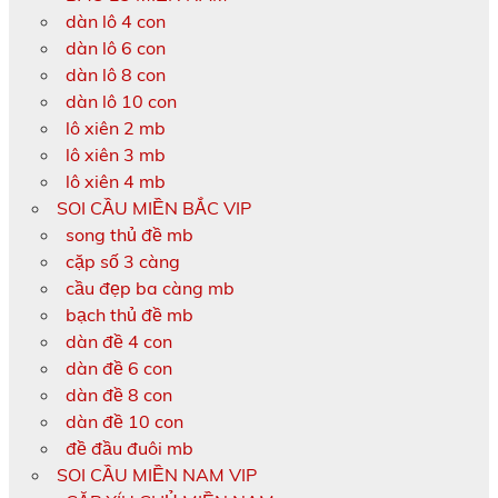
dàn lô 4 con
dàn lô 6 con
dàn lô 8 con
dàn lô 10 con
lô xiên 2 mb
lô xiên 3 mb
lô xiên 4 mb
SOI CẦU MIỀN BẮC VIP
song thủ đề mb
cặp số 3 càng
cầu đẹp ba càng mb
bạch thủ đề mb
dàn đề 4 con
dàn đề 6 con
dàn đề 8 con
dàn đề 10 con
đề đầu đuôi mb
SOI CẦU MIỀN NAM VIP