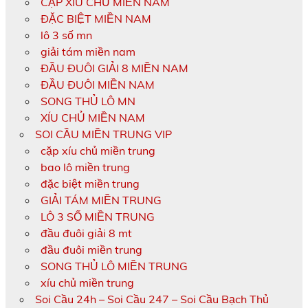
CẶP XÍU CHỦ MIỀN NAM
ĐẶC BIỆT MIỀN NAM
lô 3 số mn
giải tám miền nam
ĐẦU ĐUÔI GIẢI 8 MIỀN NAM
ĐẦU ĐUÔI MIỀN NAM
SONG THỦ LÔ MN
XÍU CHỦ MIỀN NAM
SOI CẦU MIỀN TRUNG VIP
cặp xíu chủ miền trung
bao lô miền trung
đặc biệt miền trung
GIẢI TÁM MIỀN TRUNG
LÔ 3 SỐ MIỀN TRUNG
đầu đuôi giải 8 mt
đầu đuôi miền trung
SONG THỦ LÔ MIỀN TRUNG
xíu chủ miền trung
Soi Cầu 24h – Soi Cầu 247 – Soi Cầu Bạch Thủ