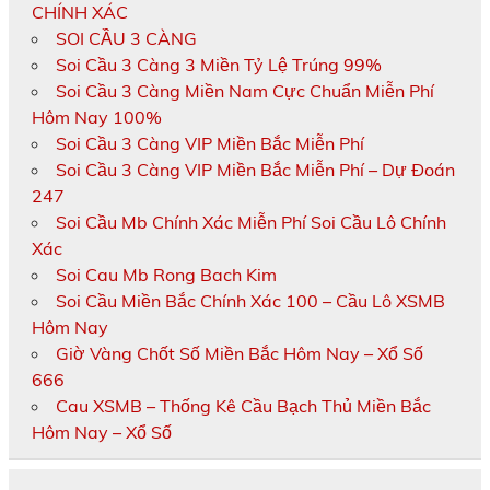
CHÍNH XÁC
SOI CẦU 3 CÀNG
Soi Cầu 3 Càng 3 Miền Tỷ Lệ Trúng 99%
Soi Cầu 3 Càng Miền Nam Cực Chuẩn Miễn Phí
Hôm Nay 100%
Soi Cầu 3 Càng VIP Miền Bắc Miễn Phí
Soi Cầu 3 Càng VIP Miền Bắc Miễn Phí – Dự Đoán
247
Soi Cầu Mb Chính Xác Miễn Phí Soi Cầu Lô Chính
Xác
Soi Cau Mb Rong Bach Kim
Soi Cầu Miền Bắc Chính Xác 100 – Cầu Lô XSMB
Hôm Nay
Giờ Vàng Chốt Số Miền Bắc Hôm Nay – Xổ Số
666
Cau XSMB – Thống Kê Cầu Bạch Thủ Miền Bắc
Hôm Nay – Xổ Số