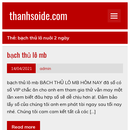
Skip
to
thanhsoide.com
content
Thẻ:
bạch thủ lô nuôi 2 ngày
bạch thủ lô mb
14/04/2021
admin
bạch thủ lô mb BẠCH THỦ LÔ MB HÔM NAY đã số có
số VIP chắc ăn cho anh em tham gia thử vận may một
lần xem biết đâu hợp số sẽ dễ chịu hơn ạ!. Đảm bảo
lấy số của chúng tôi anh em phát tài ngay sau tối nay
nhé. Chúng tôi cam cam kết tất cả các […]
Read more