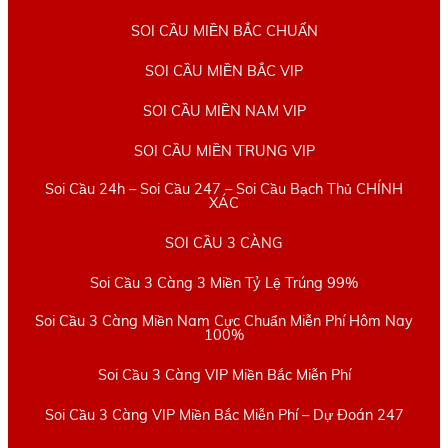
SOI CẦU MIỀN BẮC CHUẨN
SOI CẦU MIỀN BẮC VIP
SOI CẦU MIỀN NAM VIP
SOI CẦU MIỀN TRUNG VIP
Soi Cầu 24h – Soi Cầu 247 – Soi Cầu Bạch Thủ CHÍNH
XÁC
SOI CẦU 3 CÀNG
Soi Cầu 3 Càng 3 Miền Tỷ Lệ Trúng 99%
Soi Cầu 3 Càng Miền Nam Cực Chuẩn Miễn Phí Hôm Nay
100%
Soi Cầu 3 Càng VIP Miền Bắc Miễn Phí
Soi Cầu 3 Càng VIP Miền Bắc Miễn Phí – Dự Đoán 247