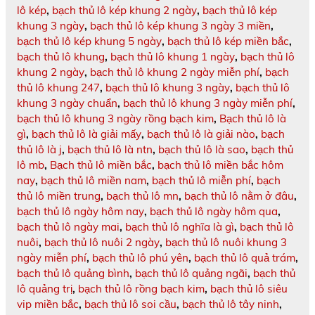
lô kép
,
bạch thủ lô kép khung 2 ngày
,
bạch thủ lô kép
khung 3 ngày
,
bạch thủ lô kép khung 3 ngày 3 miền
,
bạch thủ lô kép khung 5 ngày
,
bạch thủ lô kép miền bắc
,
bạch thủ lô khung
,
bạch thủ lô khung 1 ngày
,
bạch thủ lô
khung 2 ngày
,
bạch thủ lô khung 2 ngày miễn phí
,
bạch
thủ lô khung 247
,
bạch thủ lô khung 3 ngày
,
bạch thủ lô
khung 3 ngày chuẩn
,
bạch thủ lô khung 3 ngày miễn phí
,
bạch thủ lô khung 3 ngày rồng bạch kim
,
Bạch thủ lô là
gì
,
bạch thủ lô là giải mấy
,
bạch thủ lô là giải nào
,
bạch
thủ lô là j
,
bạch thủ lô là ntn
,
bạch thủ lô là sao
,
bạch thủ
lô mb
,
Bạch thủ lô miền bắc
,
bạch thủ lô miền bắc hôm
nay
,
bạch thủ lô miền nam
,
bạch thủ lô miễn phí
,
bạch
thủ lô miền trung
,
bạch thủ lô mn
,
bạch thủ lô nằm ở đâu
,
bạch thủ lô ngày hôm nay
,
bạch thủ lô ngày hôm qua
,
bạch thủ lô ngày mai
,
bạch thủ lô nghĩa là gì
,
bạch thủ lô
nuôi
,
bạch thủ lô nuôi 2 ngày
,
bạch thủ lô nuôi khung 3
ngày miễn phí
,
bạch thủ lô phú yên
,
bạch thủ lô quả trám
,
bạch thủ lô quảng bình
,
bạch thủ lô quảng ngãi
,
bạch thủ
lô quảng trị
,
bạch thủ lô rồng bạch kim
,
bạch thủ lô siêu
vip miền bắc
,
bạch thủ lô soi cầu
,
bạch thủ lô tây ninh
,