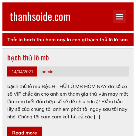
Skip
to
thanhsoide.com
content
Thẻ:
lo bach thu hom nay la con gi bạch thủ lô là sao
bạch thủ lô mb
14/04/2021
admin
bạch thủ lô mb BẠCH THỦ LÔ MB HÔM NAY đã số có
số VIP chắc ăn cho anh em tham gia thử vận may một
lần xem biết đâu hợp số sẽ dễ chịu hơn ạ!. Đảm bảo
lấy số của chúng tôi anh em phát tài ngay sau tối nay
nhé. Chúng tôi cam cam kết tất cả các […]
Read more