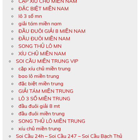
CẶP XÍU CHỦ MIỀN NAM
ĐẶC BIỆT MIỀN NAM
lô 3 số mn
giải tám miền nam
ĐẦU ĐUÔI GIẢI 8 MIỀN NAM
ĐẦU ĐUÔI MIỀN NAM
SONG THỦ LÔ MN
XÍU CHỦ MIỀN NAM
SOI CẦU MIỀN TRUNG VIP
cặp xíu chủ miền trung
bao lô miền trung
đặc biệt miền trung
GIẢI TÁM MIỀN TRUNG
LÔ 3 SỐ MIỀN TRUNG
đầu đuôi giải 8 mt
đầu đuôi miền trung
SONG THỦ LÔ MIỀN TRUNG
xíu chủ miền trung
Soi Cầu 24h – Soi Cầu 247 – Soi Cầu Bạch Thủ