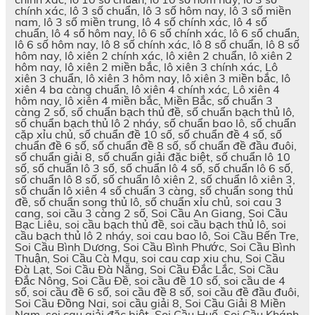
chính xác, lô 3 số chuẩn, lô 3 số hôm nay, lô 3 số miền
nam, lô 3 số miền trung, lô 4 số chính xác, lô 4 số
chuẩn, lô 4 số hôm nay, lô 6 số chính xác, lô 6 số chuẩn,
lô 6 số hôm nay, lô 8 số chính xác, lô 8 số chuẩn, lô 8 số
hôm nay, lô xiên 2 chính xác, lô xiên 2 chuẩn, lô xiên 2
hôm nay, lô xiên 2 miền bắc, lô xiên 3 chính xác, Lô
xiên 3 chuẩn, lô xiên 3 hôm nay, lô xiên 3 miền bắc, lô
xiên 4 ba càng chuẩn, lô xiên 4 chính xác, Lô xiên 4
hôm nay, lô xiên 4 miền bắc, Miền Bắc, số chuẩn 3
càng 2 số, số chuẩn bạch thủ đề, số chuẩn bạch thủ lô,
số chuẩn bạch thủ lô 2 nháy, số chuẩn bao lô, số chuẩn
cặp xỉu chủ, số chuẩn đề 10 số, số chuẩn đề 4 số, số
chuẩn đề 6 số, số chuẩn đề 8 số, số chuẩn đề đầu đuôi,
số chuẩn giải 8, số chuẩn giải đặc biệt, số chuẩn lô 10
số, số chuẩn lô 3 số, số chuẩn lô 4 số, số chuẩn lô 6 số,
số chuẩn lô 8 số, số chuẩn lô xiên 2, số chuẩn lô xiên 3,
số chuẩn lô xiên 4 số chuẩn 3 càng, số chuẩn song thủ
đề, số chuẩn song thủ lô, số chuẩn xỉu chủ, soi cau 3
cang, soi cầu 3 càng 2 số, Soi Cầu An Giang, Soi Cầu
Bạc Liêu, soi cầu bạch thủ đề, soi cầu bạch thủ lô, soi
cầu bạch thủ lô 2 nháy, soi cau bao lô, Soi Cầu Bến Tre,
Soi Cầu Bình Dương, Soi Cầu Bình Phước, Soi Cầu Bình
Thuận, Soi Cầu Cà Mau, soi cau cap xiu chu, Soi Cầu
Đà Lạt, Soi Cầu Đà Nẵng, Soi Cầu Đắc Lắc, Soi Cầu
Đắc Nông, Soi Cầu Đề, soi cầu đề 10 số, soi cầu de 4
số, soi cầu đề 6 số, soi cầu đề 8 số, soi cầu đề đầu đuôi,
Soi Cầu Đồng Nai, soi cầu giải 8, Soi Cầu Giải 8 Miền
Nam, soi cau giải đặc biệt, Soi Cầu Huế, Soi Cầu Khánh