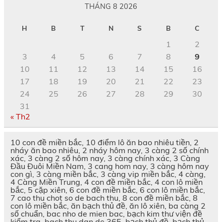
THÁNG 8 2026
H
B
T
N
S
B
C
1
2
3
4
5
6
7
8
9
10
11
12
13
14
15
16
17
18
19
20
21
22
23
24
25
26
27
28
29
30
31
« Th2
10 con đề miền bắc, 10 điểm lô ăn bao nhiêu tiền, 2
nháy ăn bao nhiêu, 2 nháy hôm nay, 3 càng 2 số chính
xác, 3 càng 2 số hôm nay, 3 càng chính xác, 3 Càng
Đầu Đuôi Miền Nam, 3 cang hom nay, 3 càng hôm nay
con gì, 3 càng miền bắc, 3 càng vip miền bắc, 4 càng,
4 Càng Miền Trung, 4 con đề miền bắc, 4 con lô miền
bắc, 5 cặp xiên, 6 con đề miền bắc, 6 con lô miền bắc,
7 cao thu chot so de bach thu, 8 con đề miền bắc, 8
con lô miền bắc, ăn bạch thủ đề, ăn lô xiên, ba càng 2
số chuẩn, bac nho de mien bac, bạch kim thư viện đề
kiểm tra, bach thu dan de 365, bạch thủ đề, bạch thủ