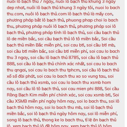
nuôi lô bạch thủ 7 ngày
,
nuôi lô bạch thủ khung 3 ngày
dep nhat
,
nuôi lô bạch thủ khung 3 ngày tôi
,
nuoi lo bach
thu.com
,
nuôi lô bạch thủ.com lô bạch thủ là mấy con
,
phương pháp bắt lô bạch thủ
,
phuong phap choi lo bach
thu
,
phương pháp nuôi lô bạch thủ
,
phương pháp soi lô
bạch thủ
,
phương pháp tính lô bạch thủ
,
soi cầu bạch thủ
lô de miền bắc
,
soi cầu bạch thủ lô tô miền bắc
,
Soi cầu
bạch thủ miền Bắc miễn phí
,
soi cau btl
,
soi cầu btl mb
,
soi cầu btl miền bắc
,
soi cầu btl miễn phí
,
soi cau lo bach
thu 3 ngay
,
soi cầu lô bạch thủ 8785
,
soi cầu lô bạch thủ
888
,
soi cầu lô bạch thủ chính xác nhất
,
soi cau lo bach
thu qngai
,
soi cau lo bach thu tphcm
,
soi cầu lô bạch thủ
xổ số đài phát
,
soi cau lo bach thu xo so vung tau
,
soi
cầu lô bạch thủ xsmb
,
soi cau lo bach thu xsmb hom
nay
,
soi cầu lô tô bạch thủ
,
soi cau mien phi 888
,
Soi cầu
Rồng Bạch Kim miễn phí chính xác
,
soi cau xsmb btl
,
Soi
cầu XSMB miễn phí ngày hôm nay
,
soi lo bach thu
,
soi lô
bạch thủ hôm nay
,
soi lo bach thu mb
,
soi lô bạch thủ
miền bắc
,
soi lô bạch thủ ngày hôm nay
,
soi lô miễn phí
,
song lô bạch thủ
,
thong ke lo bach thu
,
tỉ lệ ăn bạch thủ
lô
,
xem bạch thủ lô đề hôm nay
,
xem bạch thủ lô hôm