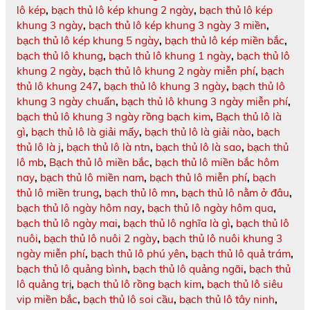
lô kép
,
bạch thủ lô kép khung 2 ngày
,
bạch thủ lô kép
khung 3 ngày
,
bạch thủ lô kép khung 3 ngày 3 miền
,
bạch thủ lô kép khung 5 ngày
,
bạch thủ lô kép miền bắc
,
bạch thủ lô khung
,
bạch thủ lô khung 1 ngày
,
bạch thủ lô
khung 2 ngày
,
bạch thủ lô khung 2 ngày miễn phí
,
bạch
thủ lô khung 247
,
bạch thủ lô khung 3 ngày
,
bạch thủ lô
khung 3 ngày chuẩn
,
bạch thủ lô khung 3 ngày miễn phí
,
bạch thủ lô khung 3 ngày rồng bạch kim
,
Bạch thủ lô là
gì
,
bạch thủ lô là giải mấy
,
bạch thủ lô là giải nào
,
bạch
thủ lô là j
,
bạch thủ lô là ntn
,
bạch thủ lô là sao
,
bạch thủ
lô mb
,
Bạch thủ lô miền bắc
,
bạch thủ lô miền bắc hôm
nay
,
bạch thủ lô miền nam
,
bạch thủ lô miễn phí
,
bạch
thủ lô miền trung
,
bạch thủ lô mn
,
bạch thủ lô nằm ở đâu
,
bạch thủ lô ngày hôm nay
,
bạch thủ lô ngày hôm qua
,
bạch thủ lô ngày mai
,
bạch thủ lô nghĩa là gì
,
bạch thủ lô
nuôi
,
bạch thủ lô nuôi 2 ngày
,
bạch thủ lô nuôi khung 3
ngày miễn phí
,
bạch thủ lô phú yên
,
bạch thủ lô quả trám
,
bạch thủ lô quảng bình
,
bạch thủ lô quảng ngãi
,
bạch thủ
lô quảng trị
,
bạch thủ lô rồng bạch kim
,
bạch thủ lô siêu
vip miền bắc
,
bạch thủ lô soi cầu
,
bạch thủ lô tây ninh
,