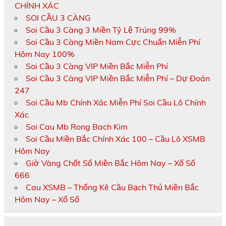
CHÍNH XÁC
SOI CẦU 3 CÀNG
Soi Cầu 3 Càng 3 Miền Tỷ Lệ Trúng 99%
Soi Cầu 3 Càng Miền Nam Cực Chuẩn Miễn Phí
Hôm Nay 100%
Soi Cầu 3 Càng VIP Miền Bắc Miễn Phí
Soi Cầu 3 Càng VIP Miền Bắc Miễn Phí – Dự Đoán
247
Soi Cầu Mb Chính Xác Miễn Phí Soi Cầu Lô Chính
Xác
Soi Cau Mb Rong Bach Kim
Soi Cầu Miền Bắc Chính Xác 100 – Cầu Lô XSMB
Hôm Nay
Giờ Vàng Chốt Số Miền Bắc Hôm Nay – Xổ Số
666
Cau XSMB – Thống Kê Cầu Bạch Thủ Miền Bắc
Hôm Nay – Xổ Số