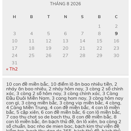
THÁNG 8 2026
H
B
T
N
S
B
C
1
2
3
4
5
6
7
8
9
10
11
12
13
14
15
16
17
18
19
20
21
22
23
24
25
26
27
28
29
30
31
« Th2
10 con đề miền bắc, 10 điểm lô ăn bao nhiêu tiền, 2
nháy ăn bao nhiêu, 2 nháy hôm nay, 3 càng 2 số chính
xác, 3 càng 2 số hôm nay, 3 càng chính xác, 3 Càng
Đầu Đuôi Miền Nam, 3 cang hom nay, 3 càng hôm nay
con gì, 3 càng miền bắc, 3 càng vip miền bắc, 4 càng,
4 Càng Miền Trung, 4 con đề miền bắc, 4 con lô miền
bắc, 5 cặp xiên, 6 con đề miền bắc, 6 con lô miền bắc,
7 cao thu chot so de bach thu, 8 con đề miền bắc, 8
con lô miền bắc, ăn bạch thủ đề, ăn lô xiên, ba càng 2
số chuẩn, bac nho de mien bac, bạch kim thư viện đề
kiểm tra, bach thu dan de 365, bạch thủ đề, bạch thủ