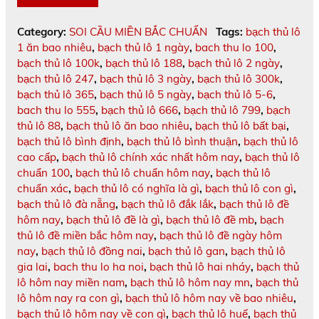
Category:
SOI CẦU MIỀN BẮC CHUẨN
Tags:
bạch thủ lô
1 ăn bao nhiêu
,
bạch thủ lô 1 ngày
,
bach thu lo 100
,
bạch thủ lô 100k
,
bạch thủ lô 188
,
bạch thủ lô 2 ngày
,
bạch thủ lô 247
,
bạch thủ lô 3 ngày
,
bạch thủ lô 300k
,
bạch thủ lô 365
,
bạch thủ lô 5 ngày
,
bạch thủ lô 5-6
,
bach thu lo 555
,
bạch thủ lô 666
,
bạch thủ lô 799
,
bạch
thủ lô 88
,
bạch thủ lô ăn bao nhiêu
,
bạch thủ lô bất bại
,
bạch thủ lô bình định
,
bạch thủ lô bình thuận
,
bạch thủ lô
cao cấp
,
bạch thủ lô chính xác nhất hôm nay
,
bạch thủ lô
chuẩn 100
,
bạch thủ lô chuẩn hôm nay
,
bạch thủ lô
chuẩn xác
,
bạch thủ lô có nghĩa là gì
,
bạch thủ lô con gì
,
bạch thủ lô đà nẵng
,
bạch thủ lô đắk lắk
,
bạch thủ lô đề
hôm nay
,
bạch thủ lô đề là gì
,
bạch thủ lô đề mb
,
bạch
thủ lô đề miền bắc hôm nay
,
bạch thủ lô đề ngày hôm
nay
,
bạch thủ lô đồng nai
,
bạch thủ lô gan
,
bạch thủ lô
gia lai
,
bach thu lo ha noi
,
bạch thủ lô hai nháy
,
bạch thủ
lô hôm nay miền nam
,
bạch thủ lô hôm nay mn
,
bạch thủ
lô hôm nay ra con gì
,
bạch thủ lô hôm nay về bao nhiêu
,
bạch thủ lô hôm nay về con gì
,
bạch thủ lô huế
,
bạch thủ