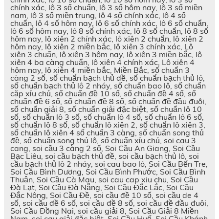
chính xác, lô 3 số chuẩn, lô 3 số hôm nay, lô 3 số miền
nam, lô 3 số miền trung, lô 4 số chính xác, lô 4 số
chuẩn, lô 4 số hôm nay, lô 6 số chính xác, lô 6 số chuẩn,
lô 6 số hôm nay, lô 8 số chính xác, lô 8 số chuẩn, lô 8 số
hôm nay, lô xiên 2 chính xác, lô xiên 2 chuẩn, lô xiên 2
hôm nay, lô xiên 2 miền bắc, lô xiên 3 chính xác, Lô
xiên 3 chuẩn, lô xiên 3 hôm nay, lô xiên 3 miền bắc, lô
xiên 4 ba càng chuẩn, lô xiên 4 chính xác, Lô xiên 4
hôm nay, lô xiên 4 miền bắc, Miền Bắc, số chuẩn 3
càng 2 số, số chuẩn bạch thủ đề, số chuẩn bạch thủ lô,
số chuẩn bạch thủ lô 2 nháy, số chuẩn bao lô, số chuẩn
cặp xỉu chủ, số chuẩn đề 10 số, số chuẩn đề 4 số, số
chuẩn đề 6 số, số chuẩn đề 8 số, số chuẩn đề đầu đuôi,
số chuẩn giải 8, số chuẩn giải đặc biệt, số chuẩn lô 10
số, số chuẩn lô 3 số, số chuẩn lô 4 số, số chuẩn lô 6 số,
số chuẩn lô 8 số, số chuẩn lô xiên 2, số chuẩn lô xiên 3,
số chuẩn lô xiên 4 số chuẩn 3 càng, số chuẩn song thủ
đề, số chuẩn song thủ lô, số chuẩn xỉu chủ, soi cau 3
cang, soi cầu 3 càng 2 số, Soi Cầu An Giang, Soi Cầu
Bạc Liêu, soi cầu bạch thủ đề, soi cầu bạch thủ lô, soi
cầu bạch thủ lô 2 nháy, soi cau bao lô, Soi Cầu Bến Tre,
Soi Cầu Bình Dương, Soi Cầu Bình Phước, Soi Cầu Bình
Thuận, Soi Cầu Cà Mau, soi cau cap xiu chu, Soi Cầu
Đà Lạt, Soi Cầu Đà Nẵng, Soi Cầu Đắc Lắc, Soi Cầu
Đắc Nông, Soi Cầu Đề, soi cầu đề 10 số, soi cầu de 4
số, soi cầu đề 6 số, soi cầu đề 8 số, soi cầu đề đầu đuôi,
Soi Cầu Đồng Nai, soi cầu giải 8, Soi Cầu Giải 8 Miền
Nam, soi cau giải đặc biệt, Soi Cầu Huế, Soi Cầu Khánh