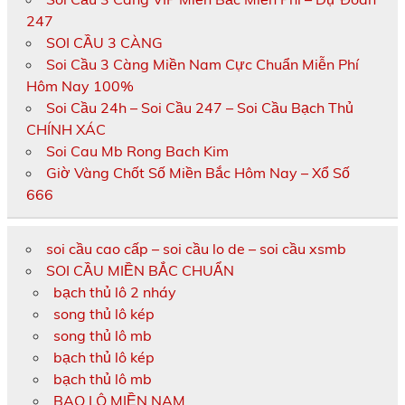
247
SOI CẦU 3 CÀNG
Soi Cầu 3 Càng Miền Nam Cực Chuẩn Miễn Phí
Hôm Nay 100%
Soi Cầu 24h – Soi Cầu 247 – Soi Cầu Bạch Thủ
CHÍNH XÁC
Soi Cau Mb Rong Bach Kim
Giờ Vàng Chốt Số Miền Bắc Hôm Nay – Xổ Số
666
soi cầu cao cấp – soi cầu lo de – soi cầu xsmb
SOI CẦU MIỀN BẮC CHUẨN
bạch thủ lô 2 nháy
song thủ lô kép
song thủ lô mb
bạch thủ lô kép
bạch thủ lô mb
BAO LÔ MIỀN NAM