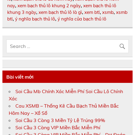
nay
,
xem bạch thủ lô khung 2 ngày
,
xem bạch thủ lô
khung 3 ngày
,
xem bạch thủ lô là gì
,
xem btl
,
xsmb
,
xsmb
btl
,
ý nghĩa bạch thủ lô
,
ý nghĩa của bạch thủ lô
Bài viết mới
Soi Cầu Mb Chính Xác Miễn Phí Soi Cầu Lô Chính
Xác
Cau XSMB – Thống Kê Cầu Bạch Thủ Miền Bắc
Hôm Nay – Xổ Số
Soi Cầu 3 Càng 3 Miền Tỷ Lệ Trúng 99%
Soi Cầu 3 Càng VIP Miền Bắc Miễn Phí
Soi Cầu 3 Càng VIP Miền Bắc Miễn Phí – Dự Đoán