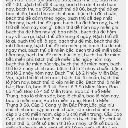
đề 100, bạch thủ đề 3 càng, bach thu de 4h mb hom
nay, bach thu de 555, bạch thủ đề 86, bạch thủ đề an
bao nhiêu, bach thu de chinh xac, bạch thủ đề chuẩn,
bạch thủ đề đánh theo ngày, bạch thủ đề đẹp nhất
hôm nay, bạch thủ đề gan, bạch thủ đề hôm nay, bạch
thủ đề hôm nay con gì, bạch thủ đề hôm nay miễn phí,
bạch thủ đề hôm nay về bao nhiêu, bạch thủ đề hôm
nay về con gì, bạch thủ đề khung 3 ngày, Bạch thủ đề
là gì, bạch thủ đề là sao, bach thủ đề mb, bạch thủ đề
mb hôm nay, bạch thủ đề mb miễn phí, bach thu de mb
ngay mai, bạch thủ đề miền bắc, bạch thủ đề miền bắc
hôm nay, bạch thủ đề miền bắc là gì, bạch thủ đề miền
bắc miễn phí, bạch thủ đề miền bắc ngày hôm nay,
bạch thủ đề miền bắc vip, bạch thủ đề miền nam, bạch
thủ lô 2 nháy chính xác, bạch thủ lô 2 nháy chuẩn, bạch
thủ lô 2 nháy hôm nay, Bạch Thủ Lô 2 Nháy Miền Bắc
Vip, bạch thủ lô chính xác, bạch thủ lô chuẩn, bạch thủ
lô hôm nay, bạch thủ lô kép miền bắc, Bạch thủ lô miền
bắc, Bao Lô, bao lô 3 số, Bao Lô 3 Số Miền Nam, Bao
Lô 4 Số, Bao Lô 4 Số Miền Nam, Bao Lô 4 Số Miền
Trung, bao lô chính xác, bao lô chuẩn, bao lô hôm nay,
bao lô miền nam, Bao lô miền trung, Bao Lô Miền
Trung 3 Số, Cặp 3 Càng Miền Bắc Phát Lộc, cặp xíu
chủ chính xác, cặp xíu chủ chuẩn, cặp xỉu chủ hôm nay,
cặp xỉu chủ miền nam, cặp xíu chủ miền trung, Cầu Cao
Cấp, chốt số ba càng 2 số, chốt số bạch thủ đề, chốt số
bạch thủ lô, chốt số bạch thủ lô 2 nháy, chốt số bao lô,
chốt số cặp xỉu chủ, chốt số đề 10 số, chốt số đề 4 số,