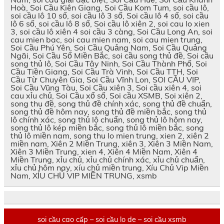
Hoà, Soi Cầu Kiên Giang, Soi Cầu Kom Tum, soi cầu lô,
soi cầu lô 10 số, soi cầu lô 3 số, Soi cầu lô 4 số, soi cầu
lô 6 số, soi cầu lô 8 số, Soi cầu lô xiên 2, soi cau lo xien
3, soi cầu lô xiên 4 soi cầu 3 càng, Soi Cầu Long An, soi
cau mien bac, soi cau mien nam, soi cau mien trung,
Soi Cầu Phú Yên, Soi Cầu Quảng Nam, Soi Cầu Quảng
Ngãi, Soi Cầu Số Miền Bắc, soi cầu song thủ đề, Soi cầu
song thủ lô, Soi Cầu Tây Ninh, Soi Cầu Thành Phố, Soi
Cầu Tiền Giang, Soi Cầu Trà Vinh, Soi Cầu TTH, Soi
Cầu Từ Chuyên Gia, Soi Cầu Vĩnh Lon, SOI CẦU VIP,
Soi Cầu Vũng Tàu, Soi Cầu xiên 3, Soi cầu xiên 4, soi
cau xỉu chủ, Soi Cầu xổ số, Soi cầu XSMB, Soi xiên 2,
song thu đề, song thủ đề chính xác, song thủ đề chuẩn,
song thủ đề hôm nay, song thủ đề miền bắc, song thủ
lô chính xác, song thủ lô chuẩn, song thủ lô hôm nay,
song thủ lô kép miền bắc, song thủ lô miền bắc, song
thủ lô miền nam, song thu lo mien trung, xien 2, xiên 2
miền nam, Xiên 2 Miền Trung, xiên 3, Xiên 3 Miền Nam,
Xiên 3 Miền Trung, xien 4, Xiên 4 Miền Nam, Xiên 4
Miền Trung, xỉu chủ, xỉu chủ chính xác, xỉu chủ chuẩn,
xỉu chủ hôm nay, xíu chủ miền trung, Xíu Chủ Vip Miền
Nam, XỈU CHỦ VIP MIỀN TRUNG, xsmb
soi cầu cao cấp – soi cầu lo de – soi cầu xsmb