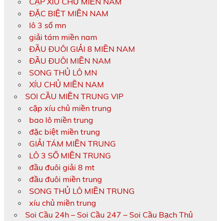
CẶP XÍU CHỦ MIỀN NAM
ĐẶC BIỆT MIỀN NAM
lô 3 số mn
giải tám miền nam
ĐẦU ĐUÔI GIẢI 8 MIỀN NAM
ĐẦU ĐUÔI MIỀN NAM
SONG THỦ LÔ MN
XÍU CHỦ MIỀN NAM
SOI CẦU MIỀN TRUNG VIP
cặp xíu chủ miền trung
bao lô miền trung
đặc biệt miền trung
GIẢI TÁM MIỀN TRUNG
LÔ 3 SỐ MIỀN TRUNG
đầu đuôi giải 8 mt
đầu đuôi miền trung
SONG THỦ LÔ MIỀN TRUNG
xíu chủ miền trung
Soi Cầu 24h – Soi Cầu 247 – Soi Cầu Bạch Thủ