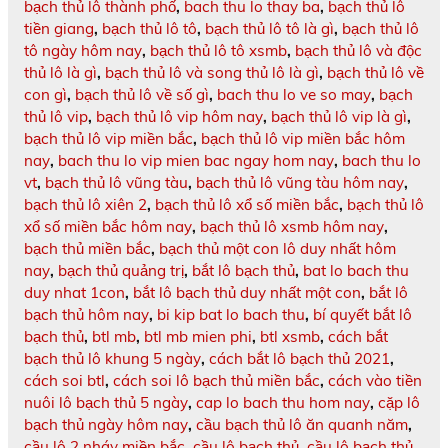
bạch thủ lô thành phố
,
bach thu lo thay ba
,
bạch thủ lô
tiền giang
,
bạch thủ lô tô
,
bạch thủ lô tô là gì
,
bạch thủ lô
tô ngày hôm nay
,
bạch thủ lô tô xsmb
,
bạch thủ lô và độc
thủ lô là gì
,
bạch thủ lô và song thủ lô là gì
,
bạch thủ lô về
con gì
,
bạch thủ lô về số gì
,
bach thu lo ve so may
,
bạch
thủ lô vip
,
bạch thủ lô vip hôm nay
,
bạch thủ lô vip là gì
,
bạch thủ lô vip miền bắc
,
bạch thủ lô vip miền bắc hôm
nay
,
bach thu lo vip mien bac ngay hom nay
,
bach thu lo
vt
,
bạch thủ lô vũng tàu
,
bạch thủ lô vũng tàu hôm nay
,
bạch thủ lô xiên 2
,
bạch thủ lô xổ số miền bắc
,
bạch thủ lô
xổ số miền bắc hôm nay
,
bạch thủ lô xsmb hôm nay
,
bạch thủ miền bắc
,
bạch thủ một con lô duy nhất hôm
nay
,
bạch thủ quảng trị
,
bắt lô bạch thủ
,
bat lo bach thu
duy nhat 1con
,
bắt lô bạch thủ duy nhất một con
,
bắt lô
bạch thủ hôm nay
,
bi kip bat lo bach thu
,
bí quyết bắt lô
bạch thủ
,
btl mb
,
btl mb mien phi
,
btl xsmb
,
cách bắt
bạch thủ lô khung 5 ngày
,
cách bắt lô bạch thủ 2021
,
cách soi btl
,
cách soi lô bạch thủ miền bắc
,
cách vào tiền
nuôi lô bạch thủ 5 ngày
,
cap lo bach thu hom nay
,
cặp lô
bạch thủ ngày hôm nay
,
cầu bạch thủ lô ăn quanh năm
,
cầu lô 2 nháy miền bắc
,
cầu lô bạch thủ
,
cầu lô bạch thủ