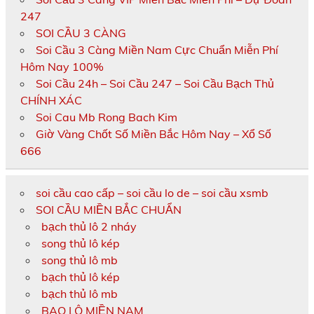
247
SOI CẦU 3 CÀNG
Soi Cầu 3 Càng Miền Nam Cực Chuẩn Miễn Phí
Hôm Nay 100%
Soi Cầu 24h – Soi Cầu 247 – Soi Cầu Bạch Thủ
CHÍNH XÁC
Soi Cau Mb Rong Bach Kim
Giờ Vàng Chốt Số Miền Bắc Hôm Nay – Xổ Số
666
soi cầu cao cấp – soi cầu lo de – soi cầu xsmb
SOI CẦU MIỀN BẮC CHUẨN
bạch thủ lô 2 nháy
song thủ lô kép
song thủ lô mb
bạch thủ lô kép
bạch thủ lô mb
BAO LÔ MIỀN NAM