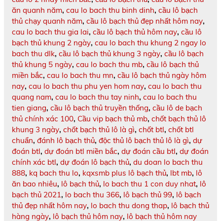
ăn quanh năm
,
cau lo bach thu binh dinh
,
cầu lô bạch
thủ chạy quanh năm
,
cầu lô bạch thủ đẹp nhất hôm nay
,
cau lo bach thu gia lai
,
cầu lô bạch thủ hôm nay
,
cầu lô
bạch thủ khung 2 ngày
,
cau lo bach thu khung 2 ngay lo
bach thu dlk
,
cầu lô bạch thủ khung 3 ngày
,
cầu lô bạch
thủ khung 5 ngày
,
cau lo bach thu mb
,
cầu lô bạch thủ
miền bắc
,
cau lo bach thu mn
,
cầu lô bạch thủ ngày hôm
nay
,
cau lo bach thu phu yen hom nay
,
cau lo bach thu
quang nam
,
cau lo bach thu tay ninh
,
cau lo bach thu
tien giang
,
cầu lô bạch thủ truyền thống
,
cầu lô de bạch
thủ chính xác 100
,
Cầu vip bạch thủ mb
,
chốt bạch thủ lô
khung 3 ngày
,
chốt bạch thủ lô là gì
,
chốt btl
,
chốt btl
chuẩn
,
đánh lô bạch thủ
,
độc thủ lô bạch thủ lô là gì
,
dự
đoán btl
,
dự đoán btl miền bắc
,
dự đoán cầu btl
,
dự đoán
chính xác btl
,
dự đoán lô bạch thủ
,
du doan lo bach thu
888
,
kq bach thu lo
,
kqxsmb plus lô bạch thủ
,
lbt mb
,
lô
ăn bao nhiêu
,
lô bạch thủ
,
lo bach thu 1 con duy nhat
,
lô
bạch thủ 2021
,
lo bach thu 366
,
lô bạch thủ 99
,
lô bạch
thủ đẹp nhất hôm nay
,
lo bach thu dong thap
,
lô bạch thủ
hàng ngày
,
lô bạch thủ hôm nay
,
lô bạch thủ hôm nay