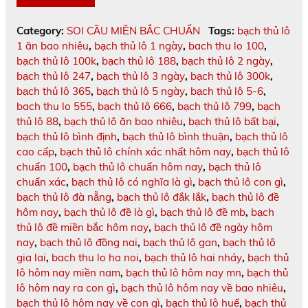
Category:
SOI CẦU MIỀN BẮC CHUẨN
Tags:
bạch thủ lô
1 ăn bao nhiêu
,
bạch thủ lô 1 ngày
,
bach thu lo 100
,
bạch thủ lô 100k
,
bạch thủ lô 188
,
bạch thủ lô 2 ngày
,
bạch thủ lô 247
,
bạch thủ lô 3 ngày
,
bạch thủ lô 300k
,
bạch thủ lô 365
,
bạch thủ lô 5 ngày
,
bạch thủ lô 5-6
,
bach thu lo 555
,
bạch thủ lô 666
,
bạch thủ lô 799
,
bạch
thủ lô 88
,
bạch thủ lô ăn bao nhiêu
,
bạch thủ lô bất bại
,
bạch thủ lô bình định
,
bạch thủ lô bình thuận
,
bạch thủ lô
cao cấp
,
bạch thủ lô chính xác nhất hôm nay
,
bạch thủ lô
chuẩn 100
,
bạch thủ lô chuẩn hôm nay
,
bạch thủ lô
chuẩn xác
,
bạch thủ lô có nghĩa là gì
,
bạch thủ lô con gì
,
bạch thủ lô đà nẵng
,
bạch thủ lô đắk lắk
,
bạch thủ lô đề
hôm nay
,
bạch thủ lô đề là gì
,
bạch thủ lô đề mb
,
bạch
thủ lô đề miền bắc hôm nay
,
bạch thủ lô đề ngày hôm
nay
,
bạch thủ lô đồng nai
,
bạch thủ lô gan
,
bạch thủ lô
gia lai
,
bach thu lo ha noi
,
bạch thủ lô hai nháy
,
bạch thủ
lô hôm nay miền nam
,
bạch thủ lô hôm nay mn
,
bạch thủ
lô hôm nay ra con gì
,
bạch thủ lô hôm nay về bao nhiêu
,
bạch thủ lô hôm nay về con gì
,
bạch thủ lô huế
,
bạch thủ