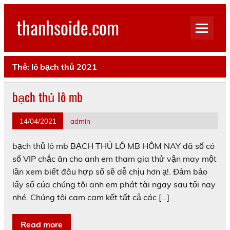
Skip
to
thanhsoide.com
content
Thẻ:
lô bạch thủ 2021
bạch thủ lô mb
14/04/2021
admin
bạch thủ lô mb BẠCH THỦ LÔ MB HÔM NAY đã số có
số VIP chắc ăn cho anh em tham gia thử vận may một
lần xem biết đâu hợp số sẽ dễ chịu hơn ạ!. Đảm bảo
lấy số của chúng tôi anh em phát tài ngay sau tối nay
nhé. Chúng tôi cam cam kết tất cả các […]
Read more