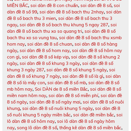
MIỀN BẮC
,
soi dàn đề 8 con chuẩn
,
soi dàn đề 8 số
,
soi
dàn đề 8 số 99
,
soi dàn đề 8 số bach thu 2nhay
,
soi dàn
đề 8 số bach thu 3 mien
,
soi dàn đề 8 số bach thu 3
ngay
,
soi dàn đề 8 số bach thu khung 5 ngay 287
,
soi
dàn đề 8 số bach thu xo so quang tri
,
soi dàn đề 8 số
bach thu xo so vung tau
,
soi dàn đề 8 số bach thu xsmb
hom nay
,
soi dàn đề 8 số chuan
,
soi dàn đề 8 số hàng
ngày
,
soi dàn đề 8 số hom nay
,
soi dàn đề 8 số hôm nay
con gì
,
soi dàn đề 8 số kép vip
,
soi dàn đề 8 số khung 2
ngày
,
soi dàn đề 8 số khung 3 ngày
,
soi dàn đề 8 số
khung 3 ngày 287
,
soi dàn đề 8 số khung 5 ngày
,
soi
dàn đề 8 số khung 7 ngày
,
soi dàn đề 8 số là gì
,
soi dàn
đề 8 số là mấy con
,
soi dàn đề 8 số mb
,
soi dàn đề 8 số
mb hôm nay
,
Soi DÀN de 8 số miền Bắc
,
soi dàn đề 8 số
miền nam hôm nay
,
soi dàn đề 8 số miễn phí
,
soi dàn đề
8 số ngày
,
soi dàn đề 8 số ngày mai
,
soi dàn đề 8 số nuôi
khung
,
soi dàn đề 8 số nuôi khung 5 ngày
,
soi dàn đề 8
số nuôi khung 5 ngày miền bắc
,
soi dàn đề miền bắc
,
soi
lô dàn đề 8 số hôm nay
,
soi lô dàn đề 8 số ngày hôm
nay
,
song lô dàn đề 8 số
,
thống kê dàn đề 8 số miền bắc
,