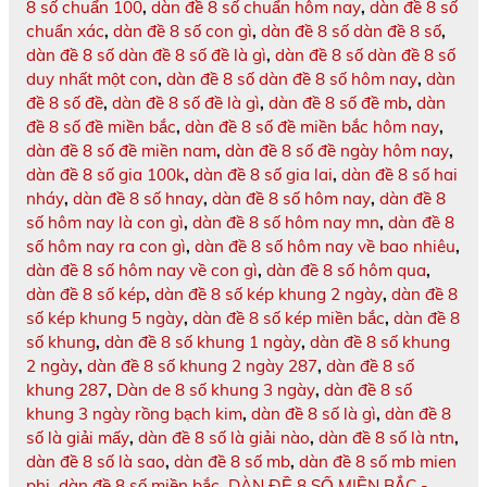
8 số chuẩn 100
,
dàn đề 8 số chuẩn hôm nay
,
dàn đề 8 số
chuẩn xác
,
dàn đề 8 số con gì
,
dàn đề 8 số dàn đề 8 số
,
dàn đề 8 số dàn đề 8 số đề là gì
,
dàn đề 8 số dàn đề 8 số
duy nhất một con
,
dàn đề 8 số dàn đề 8 số hôm nay
,
dàn
đề 8 số đề
,
dàn đề 8 số đề là gì
,
dàn đề 8 số đề mb
,
dàn
đề 8 số đề miền bắc
,
dàn đề 8 số đề miền bắc hôm nay
,
dàn đề 8 số đề miền nam
,
dàn đề 8 số đề ngày hôm nay
,
dàn đề 8 số gia 100k
,
dàn đề 8 số gia lai
,
dàn đề 8 số hai
nháy
,
dàn đề 8 số hnay
,
dàn đề 8 số hôm nay
,
dàn đề 8
số hôm nay là con gì
,
dàn đề 8 số hôm nay mn
,
dàn đề 8
số hôm nay ra con gì
,
dàn đề 8 số hôm nay về bao nhiêu
,
dàn đề 8 số hôm nay về con gì
,
dàn đề 8 số hôm qua
,
dàn đề 8 số kép
,
dàn đề 8 số kép khung 2 ngày
,
dàn đề 8
số kép khung 5 ngày
,
dàn đề 8 số kép miền bắc
,
dàn đề 8
số khung
,
dàn đề 8 số khung 1 ngày
,
dàn đề 8 số khung
2 ngày
,
dàn đề 8 số khung 2 ngày 287
,
dàn đề 8 số
khung 287
,
Dàn de 8 số khung 3 ngày
,
dàn đề 8 số
khung 3 ngày rồng bạch kim
,
dàn đề 8 số là gì
,
dàn đề 8
số là giải mấy
,
dàn đề 8 số là giải nào
,
dàn đề 8 số là ntn
,
dàn đề 8 số là sao
,
dàn đề 8 số mb
,
dàn đề 8 số mb mien
phi
,
dàn đề 8 số miền bắc
,
DÀN ĐỀ 8 SỐ MIỀN BẮC -