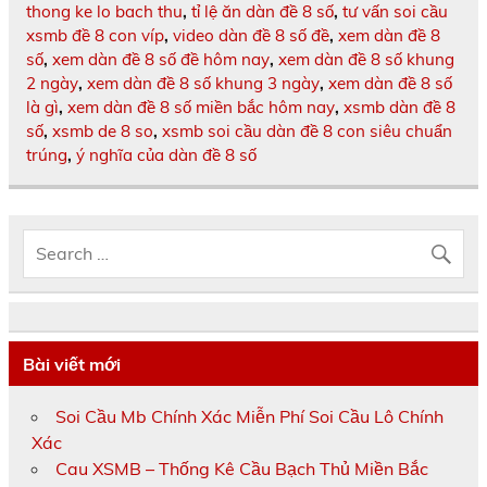
thong ke lo bach thu
,
tỉ lệ ăn dàn đề 8 số
,
tư vấn soi cầu
xsmb đề 8 con víp
,
video dàn đề 8 số đề
,
xem dàn đề 8
số
,
xem dàn đề 8 số đề hôm nay
,
xem dàn đề 8 số khung
2 ngày
,
xem dàn đề 8 số khung 3 ngày
,
xem dàn đề 8 số
là gì
,
xem dàn đề 8 số miền bắc hôm nay
,
xsmb dàn đề 8
số
,
xsmb de 8 so
,
xsmb soi cầu dàn đề 8 con siêu chuẩn
trúng
,
ý nghĩa của dàn đề 8 số
Bài viết mới
Soi Cầu Mb Chính Xác Miễn Phí Soi Cầu Lô Chính
Xác
Cau XSMB – Thống Kê Cầu Bạch Thủ Miền Bắc