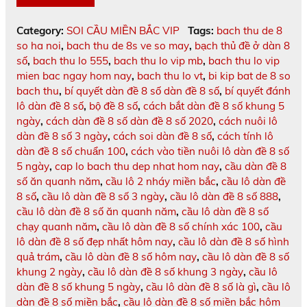
Category:
SOI CẦU MIỀN BẮC VIP
Tags:
bach thu de 8
so ha noi
,
bach thu de 8s ve so may
,
bạch thủ đề ở dàn 8
số
,
bach thu lo 555
,
bach thu lo vip mb
,
bach thu lo vip
mien bac ngay hom nay
,
bach thu lo vt
,
bi kip bat de 8 so
bach thu
,
bí quyết dàn đề 8 số dàn đề 8 số
,
bí quyết đánh
lô dàn đề 8 số
,
bộ đề 8 số
,
cách bắt dàn đề 8 số khung 5
ngày
,
cách dàn đề 8 số dàn đề 8 số 2020
,
cách nuôi lô
dàn đề 8 số 3 ngày
,
cách soi dàn đề 8 số
,
cách tính lô
dàn đề 8 số chuẩn 100
,
cách vào tiền nuôi lô dàn đề 8 số
5 ngày
,
cap lo bach thu dep nhat hom nay
,
cầu dàn đề 8
số ăn quanh năm
,
cầu lô 2 nháy miền bắc
,
cầu lô dàn đề
8 số
,
cầu lô dàn đề 8 số 3 ngày
,
cầu lô dàn đề 8 số 888
,
cầu lô dàn đề 8 số ăn quanh năm
,
cầu lô dàn đề 8 số
chạy quanh năm
,
cầu lô dàn đề 8 số chính xác 100
,
cầu
lô dàn đề 8 số đẹp nhất hôm nay
,
cầu lô dàn đề 8 số hình
quả trám
,
cầu lô dàn đề 8 số hôm nay
,
cầu lô dàn đề 8 số
khung 2 ngày
,
cầu lô dàn đề 8 số khung 3 ngày
,
cầu lô
dàn đề 8 số khung 5 ngày
,
cầu lô dàn đề 8 số là gì
,
cầu lô
dàn đề 8 số miền bắc
,
cầu lô dàn đề 8 số miền bắc hôm