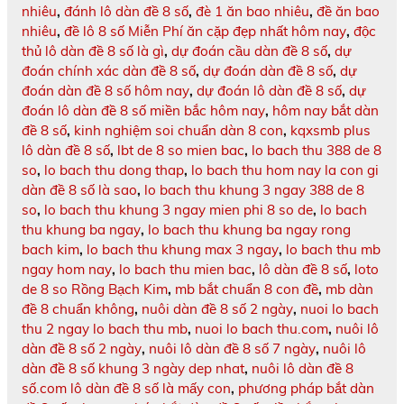
nhiêu
,
đánh lô dàn đề 8 số
,
đè 1 ăn bao nhiêu
,
đề ăn bao
nhiêu
,
đề lô 8 số Miễn Phí ăn cặp đẹp nhất hôm nay
,
độc
thủ lô dàn đề 8 số là gì
,
dự đoán cầu dàn đề 8 số
,
dự
đoán chính xác dàn đề 8 số
,
dự đoán dàn đề 8 số
,
dự
đoán dàn đề 8 số hôm nay
,
dự đoán lô dàn đề 8 số
,
dự
đoán lô dàn đề 8 số miền bắc hôm nay
,
hôm nay bắt dàn
đề 8 số
,
kinh nghiệm soi chuẩn dàn 8 con
,
kqxsmb plus
lô dàn đề 8 số
,
lbt de 8 so mien bac
,
lo bach thu 388 de 8
so
,
lo bach thu dong thap
,
lo bach thu hom nay la con gi
dàn đề 8 số là sao
,
lo bach thu khung 3 ngay 388 de 8
so
,
lo bach thu khung 3 ngay mien phi 8 so de
,
lo bach
thu khung ba ngay
,
lo bach thu khung ba ngay rong
bach kim
,
lo bach thu khung max 3 ngay
,
lo bach thu mb
ngay hom nay
,
lo bach thu mien bac
,
lô dàn đề 8 số
,
loto
de 8 so Rồng Bạch Kim
,
mb bắt chuẩn 8 con đề
,
mb dàn
đề 8 chuẩn không
,
nuôi dàn đề 8 số 2 ngày
,
nuoi lo bach
thu 2 ngay lo bach thu mb
,
nuoi lo bach thu.com
,
nuôi lô
dàn đề 8 số 2 ngày
,
nuôi lô dàn đề 8 số 7 ngày
,
nuôi lô
dàn đề 8 số khung 3 ngày dep nhat
,
nuôi lô dàn đề 8
số.com lô dàn đề 8 số là mấy con
,
phương pháp bắt dàn