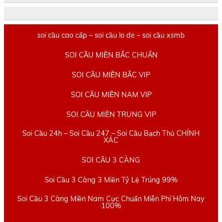
soi cầu cao cấp – soi cầu lo de – soi cầu xsmb
SOI CẦU MIỀN BẮC CHUẨN
SOI CẦU MIỀN BẮC VIP
SOI CẦU MIỀN NAM VIP
SOI CẦU MIỀN TRUNG VIP
Soi Cầu 24h – Soi Cầu 247 – Soi Cầu Bạch Thủ CHÍNH
XÁC
SOI CẦU 3 CÀNG
Soi Cầu 3 Càng 3 Miền Tỷ Lệ Trúng 99%
Soi Cầu 3 Càng Miền Nam Cực Chuẩn Miễn Phí Hôm Nay
100%