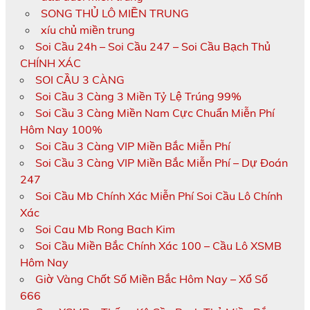
SONG THỦ LÔ MIỀN TRUNG
xíu chủ miền trung
Soi Cầu 24h – Soi Cầu 247 – Soi Cầu Bạch Thủ
CHÍNH XÁC
SOI CẦU 3 CÀNG
Soi Cầu 3 Càng 3 Miền Tỷ Lệ Trúng 99%
Soi Cầu 3 Càng Miền Nam Cực Chuẩn Miễn Phí
Hôm Nay 100%
Soi Cầu 3 Càng VIP Miền Bắc Miễn Phí
Soi Cầu 3 Càng VIP Miền Bắc Miễn Phí – Dự Đoán
247
Soi Cầu Mb Chính Xác Miễn Phí Soi Cầu Lô Chính
Xác
Soi Cau Mb Rong Bach Kim
Soi Cầu Miền Bắc Chính Xác 100 – Cầu Lô XSMB
Hôm Nay
Giờ Vàng Chốt Số Miền Bắc Hôm Nay – Xổ Số
666