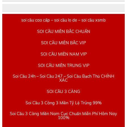
soi cầu cao cấp – soi cầu lo de – soi cầu xsmb
SOI CẦU MIỀN BẮC CHUẨN
SOI CẦU MIỀN BẮC VIP
SOI CẦU MIỀN NAM VIP
SOI CẦU MIỀN TRUNG VIP
Soi Cầu 24h – Soi Cầu 247 – Soi Cầu Bạch Thủ CHÍNH
XÁC
SOI CẦU 3 CÀNG
Soi Cầu 3 Càng 3 Miền Tỷ Lệ Trúng 99%
Soi Cầu 3 Càng Miền Nam Cực Chuẩn Miễn Phí Hôm Nay
100%