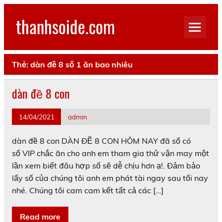
Skip
to
thanhsoide.com
content
Thẻ:
dàn đề 8 số 1 ăn bao nhiêu
dàn đề 8 con
14/04/2021
admin
dàn đề 8 con DÀN ĐỀ 8 CON HÔM NAY đã số có
số VIP chắc ăn cho anh em tham gia thử vận may một
lần xem biết đâu hợp số sẽ dễ chịu hơn ạ!. Đảm bảo
lấy số của chúng tôi anh em phát tài ngay sau tối nay
nhé. Chúng tôi cam cam kết tất cả các […]
Read more