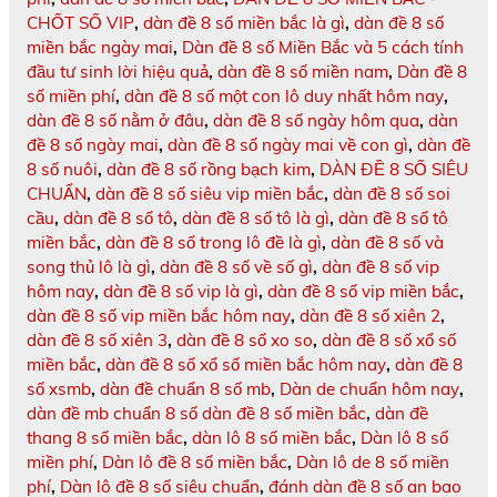
CHỐT SỐ VIP
,
dàn đề 8 số miền bắc là gì
,
dàn đề 8 số
miền bắc ngày mai
,
Dàn đề 8 số Miền Bắc và 5 cách tính
đầu tư sinh lời hiệu quả
,
dàn đề 8 số miền nam
,
Dàn đề 8
số miền phí
,
dàn đề 8 số một con lô duy nhất hôm nay
,
dàn đề 8 số nằm ở đâu
,
dàn đề 8 số ngày hôm qua
,
dàn
đề 8 số ngày mai
,
dàn đề 8 số ngày mai về con gì
,
dàn đề
8 số nuôi
,
dàn đề 8 số rồng bạch kim
,
DÀN ĐỀ 8 SỐ SIÊU
CHUẨN
,
dàn đề 8 số siêu vip miền bắc
,
dàn đề 8 số soi
cầu
,
dàn đề 8 số tô
,
dàn đề 8 số tô là gì
,
dàn đề 8 số tô
miền bắc
,
dàn đề 8 số trong lô đề là gì
,
dàn đề 8 số và
song thủ lô là gì
,
dàn đề 8 số về số gì
,
dàn đề 8 số vip
hôm nay
,
dàn đề 8 số vip là gì
,
dàn đề 8 số vip miền bắc
,
dàn đề 8 số vip miền bắc hôm nay
,
dàn đề 8 số xiên 2
,
dàn đề 8 số xiên 3
,
dàn đề 8 số xo so
,
dàn đề 8 số xổ số
miền bắc
,
dàn đề 8 số xổ số miền bắc hôm nay
,
dàn đề 8
số xsmb
,
dàn đề chuẩn 8 số mb
,
Dàn de chuẩn hôm nay
,
dàn đề mb chuẩn 8 số dàn đề 8 số miền bắc
,
dàn đề
thang 8 số miền bắc
,
dàn lô 8 số miền bắc
,
Dàn lô 8 số
miền phí
,
Dàn lô đề 8 số miền bắc
,
Dàn lô de 8 số miền
phí
,
Dàn lô đề 8 số siêu chuẩn
,
đánh dàn đề 8 số an bao