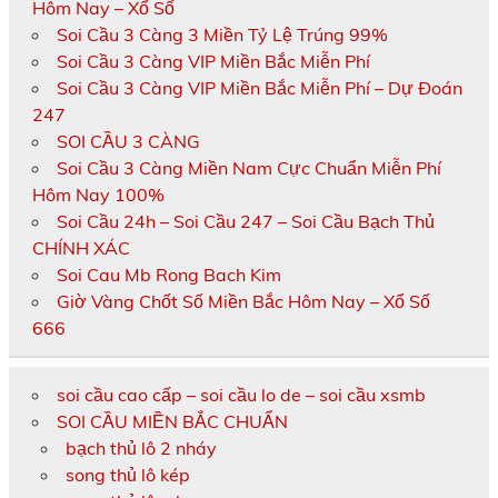
Hôm Nay – Xổ Số
Soi Cầu 3 Càng 3 Miền Tỷ Lệ Trúng 99%
Soi Cầu 3 Càng VIP Miền Bắc Miễn Phí
Soi Cầu 3 Càng VIP Miền Bắc Miễn Phí – Dự Đoán
247
SOI CẦU 3 CÀNG
Soi Cầu 3 Càng Miền Nam Cực Chuẩn Miễn Phí
Hôm Nay 100%
Soi Cầu 24h – Soi Cầu 247 – Soi Cầu Bạch Thủ
CHÍNH XÁC
Soi Cau Mb Rong Bach Kim
Giờ Vàng Chốt Số Miền Bắc Hôm Nay – Xổ Số
666
soi cầu cao cấp – soi cầu lo de – soi cầu xsmb
SOI CẦU MIỀN BẮC CHUẨN
bạch thủ lô 2 nháy
song thủ lô kép