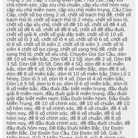
chủ chính xác, cặp xíu chủ chuẩn, cặp xỉu chủ hôm nay,
cặp xỉu chủ miền nam, cặp xíu chủ miền trung, Cầu Cao
Cấp, chốt số ba càng 2 số, chốt số bạch thủ đề, chốt số
bạch thủ lô, chốt số bạch thủ lô 2 nháy, chốt số bao lô,
chốt số cặp xỉu chủ, chốt số đề 10 số, chốt số đề 4 số,
chốt số đề 6 số, chốt số đề 8 số, chốt số đề đầu đuôi,
chốt số giải 8, chốt số giải đặc biệt, chốt số lô 10 số,
chốt số lô 3 số, chốt số lô 4 số, chốt số lô 6 số, chốt số
lô 8 số, chốt số lô xiên 2, chốt số lô xiên 3, chốt số lô
xiên 4 chốt số ba càng, chốt số song thủ đề, chốt số
song thủ lô, chốt số xỉu chủ, Chuyên Gia Soi Cầu, dàn
đề 10 số miền bắc, Dàn Đề 12 Số, dan đề 2 số, Dàn Đề
3 Số, Dàn Đề 30 Số, Dàn đề 4 SỐ, dàn đề 4 số miền
bắc, dàn đề 6 số, Dàn đề 6 số miền Bắc, dàn đề 8 số,
dàn đề 8 số miền bắc, dàn lô 10 số miền bắc, Dàn Lô 2
Nháy, Dàn lô 3 số, dàn lô 4 số, Dàn lô 4 số miền bắc,
Dàn Lô 5 Số, dan lo 6 so, dàn lô 6 số miền bắc, dàn lô
8 số miền bắc, đầu đuôi đặc biệt miền trung, đầu đuôi
giải 8 miền nam, đầu đuôi giải 8 miền trung, đầu đuôi
giải đặc biệt miền nam, Đầu Đuôi Miền Nam, Đầu Đuôi
Miền Trung, đề 10 số chính xác, đề 10 số chuẩn, đề 10
số hôm nay, đề 4 số chính xác, đề 4 số chuẩn, đề 4 số
hôm nay, đề 6 số chính xác, đề 6 số chuẩn, đề 6 số
hôm nay, đề 8 số chính xác, đề 8 số chuẩn, đề 8 số
hôm nay, đề đầu đuôi chính xác, đề đầu đuôi chuẩn, đề
đầu đuôi hôm nay, Đề Đầu Đuôi Miền Bắc, Dự Đoán
Miền Bắc, Dự Đoán Soi Cầu, Dự Đoán Xổ Số, Giải 7
Miền Nam, Giải 7 Miền Trung, giải 8, giải 8 chính xác,