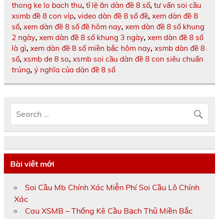
thong ke lo bach thu
,
tỉ lệ ăn dàn đề 8 số
,
tư vấn soi cầu
xsmb đề 8 con víp
,
video dàn đề 8 số đề
,
xem dàn đề 8
số
,
xem dàn đề 8 số đề hôm nay
,
xem dàn đề 8 số khung
2 ngày
,
xem dàn đề 8 số khung 3 ngày
,
xem dàn đề 8 số
là gì
,
xem dàn đề 8 số miền bắc hôm nay
,
xsmb dàn đề 8
số
,
xsmb de 8 so
,
xsmb soi cầu dàn đề 8 con siêu chuẩn
trúng
,
ý nghĩa của dàn đề 8 số
Bài viết mới
Soi Cầu Mb Chính Xác Miễn Phí Soi Cầu Lô Chính
Xác
Cau XSMB – Thống Kê Cầu Bạch Thủ Miền Bắc