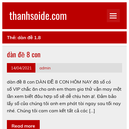
Skip
to
thanhsoide.com
content
Thẻ:
dàn đề 1.8
dàn đề 8 con
14/04/2021
admin
dàn đề 8 con DÀN ĐỀ 8 CON HÔM NAY đã số có
số VIP chắc ăn cho anh em tham gia thử vận may một
lần xem biết đâu hợp số sẽ dễ chịu hơn ạ!. Đảm bảo
lấy số của chúng tôi anh em phát tài ngay sau tối nay
nhé. Chúng tôi cam cam kết tất cả các […]
Read more