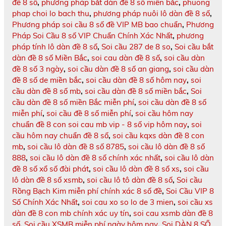
đề 8 số
,
phương pháp bắt dàn đề 8 số miền bắc
,
phuong
phap choi lo bach thu
,
phương pháp nuôi lô dàn đề 8 số
,
Phương pháp soi cầu 8 số đề VIP MB bao chuẩn
,
Phương
Pháp Soi Cầu 8 số VIP Chuẩn Chính Xác Nhất
,
phương
pháp tính lô dàn đề 8 số
,
Soi cầu 287 de 8 so
,
Soi cầu bắt
dàn đề 8 số Miền Bắc
,
soi cau dàn đề 8 số
,
soi cầu dàn
đề 8 số 3 ngày
,
soi cầu dàn đề 8 số an giang
,
soi cầu dàn
đề 8 số de miền bắc
,
soi cầu dàn đề 8 số hôm nay
,
soi
cầu dàn đề 8 số mb
,
soi cầu dàn đề 8 số miền bắc
,
Soi
cầu dàn đề 8 số miền Bắc miễn phí
,
soi cầu dàn đề 8 số
miễn phí
,
soi cầu đề 8 số miễn phí
,
soi cầu hôm nay
chuẩn đề 8 con soi cau mb vip - 8 số vip hôm nay
,
soi
cầu hôm nay chuẩn đề 8 số
,
soi cầu kqxs dàn đề 8 con
mb
,
soi cầu lô dàn đề 8 số 8785
,
soi cầu lô dàn đề 8 số
888
,
soi cầu lô dàn đề 8 số chính xác nhất
,
soi cầu lô dàn
đề 8 số xổ số đài phát
,
soi cầu lô dàn đề 8 số xs
,
soi cầu
lô dàn đề 8 số xsmb
,
soi cầu lô tô dàn đề 8 số
,
Soi cầu
Rồng Bạch Kim miễn phí chính xác 8 số đề
,
Soi Cầu VIP 8
Số Chính Xác Nhất
,
soi cau xo so lo de 3 mien
,
soi cầu xs
dàn đề 8 con mb chính xác uy tín
,
soi cau xsmb dàn đề 8
số
,
Soi cầu XSMB miễn phí ngày hôm nay
,
Soi DÀN 8 SỐ