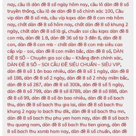
nay
,
cầu lô dàn đề 8 số ngày hôm nay
,
cầu lô dàn đề 8 số
truyền thống
,
cầu lô de dàn đề 8 số chính xác 100
,
Cầu
vip dàn đề 8 số mb
,
cầu víp kqxs dàn đề 8 con mb hôm
nay
,
chốt dàn đề 8 số hôm nay
,
chốt dàn đề 8 số khung 2
ngày
,
chốt dàn đề 8 số là gì
,
chuẩn soi cầu kqxs dàn đề 8
con mb
,
dàn đề 1.8
,
dàn đề 36 số từ 3 đến 8
,
dàn đề 8
con
,
dàn đề 8 con mb - chốt dàn đề 8 con mb siêu cao
cấp víp - soi
,
dàn đề 8 con miền bắc
,
dàn đề 8 số
,
DÀN
ĐỀ 8 SỐ – Chuyên gia soi cầu – Khẳng định chính xác
,
DÀN ĐỀ 8 SỐ – SOI CẦU ĐỀ SIÊU CHUẨN – SIÊU VIP
,
dàn đề 8 số 1 ăn bao nhiêu
,
dàn đề 8 số 1 ngày
,
dàn đề 8
số 188
,
dàn đề 8 số 2 ngày
,
dàn đề 8 số 2 nháy miền bắc
,
dàn đề 8 số 287
,
dàn đề 8 số 300k
,
dàn đề 8 số 5 ngày
,
dàn đề 8 số 799
,
dàn đề 8 số 8789
,
dàn đề 8 số 888
,
dàn
đề 8 số 99
,
dàn đề 8 số ăn bao nhiêu
,
dàn đề 8 số bach
thu
,
dàn đề 8 số bach thu gia lai
,
dàn đề 8 số bach thu
khung 2 ngay lo bach thu dlk
,
dàn đề 8 số bach thu mn
,
dàn đề 8 số bach thu phu yen hom nay
,
dàn đề 8 số bach
thu quang nam
,
dàn đề 8 số bach thu tien giang
,
dàn đề
8 số bach thu xsmb hom nay
,
dàn đề 8 số chuẩn
,
dàn đề