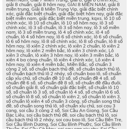
giải 8 chuẩn, giải 8 hôm nay, GIAI 8 MIỀN NAM, giải 8
miền trung, Giải 8 Miền Trung Vip, giải đặc biệt chính
xác, giải đặc biệt chuẩn, giải đặc biệt hôm nay, giải đặc
biệt miền nam, giải đặc biệt miền trung, kqxs, lô 10 số
chính xác, lô 10 số chuẩn, lô 10 số hôm nay, lô 3 số
chính xác, lô 3 số chuẩn, lô 3 số hôm nay, lô 3 số miền
nam, lô 3 số miền trung, lô 4 số chính xác, lô 4 số
chuẩn, lô 4 số hôm nay, lô 6 số chính xác, lô 6 số chuẩn,
lô 6 số hôm nay, lô 8 số chính xác, lô 8 số chuẩn, lô 8 số
hôm nay, lô xiên 2 chính xác, lô xiên 2 chuẩn, lô xiên 2
hôm nay, lô xiên 2 miền bắc, lô xiên 3 chính xác, Lô
xiên 3 chuẩn, lô xiên 3 hôm nay, lô xiên 3 miền bắc, lô
xiên 4 ba càng chuẩn, lô xiên 4 chính xác, Lô xiên 4
hôm nay, lô xiên 4 miền bắc, Miền Bắc, số chuẩn 3
càng 2 số, số chuẩn bạch thủ đề, số chuẩn bạch thủ lô,
số chuẩn bạch thủ lô 2 nháy, số chuẩn bao lô, số chuẩn
cặp xỉu chủ, số chuẩn đề 10 số, số chuẩn đề 4 số, số
chuẩn đề 6 số, số chuẩn đề 8 số, số chuẩn đề đầu đuôi,
số chuẩn giải 8, số chuẩn giải đặc biệt, số chuẩn lô 10
số, số chuẩn lô 3 số, số chuẩn lô 4 số, số chuẩn lô 6 số,
số chuẩn lô 8 số, số chuẩn lô xiên 2, số chuẩn lô xiên 3,
số chuẩn lô xiên 4 số chuẩn 3 càng, số chuẩn song thủ
đề, số chuẩn song thủ lô, số chuẩn xỉu chủ, soi cau 3
cang, soi cầu 3 càng 2 số, Soi Cầu An Giang, Soi Cầu
Bạc Liêu, soi cầu bạch thủ đề, soi cầu bạch thủ lô, soi
cầu bạch thủ lô 2 nháy, soi cau bao lô, Soi Cầu Bến Tre,
Soi Cầu Bình Dương, Soi Cầu Bình Phước, Soi Cầu Bình
Thuận, Soi Cầu Cà Mau, soi cau cap xiu chu, Soi Cầu