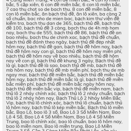
bắc, 5 cặp xiên, 6 con đề miền bắc, 6 con lô miền bắc,
7 cao thu chot so de bach thu, 8 con đề miền bắc, 8
con lô miền bắc, ăn bạch thủ đề, ăn lô xiên, ba càng 2
số chuẩn, bac nho de mien bac, bạch kim thư viện đề
kiểm tra, bach thu dan de 365, bạch thủ đề, bạch thủ
đề 100, bạch thủ đề 3 càng, bach thu de 4h mb hom
nay, bach thu de 555, bạch thủ đề 86, bạch thủ đề an
bao nhiêu, bach thu de chinh xac, bạch thủ đề chuẩn,
bạch thủ đề đánh theo ngày, bạch thủ đề đẹp nhất
hôm nay, bạch thủ đề gan, bạch thủ đề hôm nay, bạch
thủ đề hôm nay con gì, bạch thủ đề hôm nay miễn phí,
bạch thủ đề hôm nay về bao nhiêu, bạch thủ đề hôm
nay về con gì, bạch thủ đề khung 3 ngày, Bạch thủ đề
là gì, bạch thủ đề là sao, bach thủ đề mb, bạch thủ đề
mb hôm nay, bạch thủ đề mb miễn phí, bach thu de mb
ngay mai, bạch thủ đề miền bắc, bạch thủ đề miền bắc
hôm nay, bạch thủ đề miền bắc là gì, bạch thủ đề miền
bắc miễn phí, bạch thủ đề miền bắc ngày hôm nay,
bạch thủ đề miền bắc vip, bạch thủ đề miền nam, bạch
thủ lô 2 nháy chính xác, bạch thủ lô 2 nháy chuẩn, bạch
thủ lô 2 nháy hôm nay, Bạch Thủ Lô 2 Nháy Miền Bắc
Vip, bạch thủ lô chính xác, bạch thủ lô chuẩn, bạch thủ
lô hôm nay, bạch thủ lô kép miền bắc, Bạch thủ lô miền
bắc, Bao Lô, bao lô 3 số, Bao Lô 3 Số Miền Nam, Bao
Lô 4 Số, Bao Lô 4 Số Miền Nam, Bao Lô 4 Số Miền
Trung, bao lô chính xác, bao lô chuẩn, bao lô hôm nay,
bao lô miền nam, Bao lô miền trung, Bao Lô Miền
Trung 3 Số, Cặp 3 Càng Miền Bắc Phát Lộc, cặp xíu