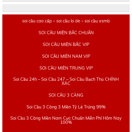
soi cầu cao cấp – soi cầu lo de – soi cầu xsmb
SOI CẦU MIỀN BẮC CHUẨN
SOI CẦU MIỀN BẮC VIP
SOI CẦU MIỀN NAM VIP
SOI CẦU MIỀN TRUNG VIP
Soi Cầu 24h – Soi Cầu 247 – Soi Cầu Bạch Thủ CHÍNH
XÁC
SOI CẦU 3 CÀNG
Soi Cầu 3 Càng 3 Miền Tỷ Lệ Trúng 99%
Soi Cầu 3 Càng Miền Nam Cực Chuẩn Miễn Phí Hôm Nay
100%