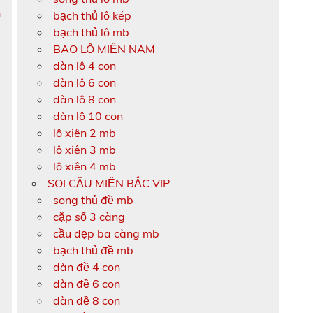
m
bạch thủ lô kép
bạch thủ lô mb
BAO LÔ MIỀN NAM
dàn lô 4 con
dàn lô 6 con
dàn lô 8 con
dàn lô 10 con
lô xiên 2 mb
lô xiên 3 mb
lô xiên 4 mb
SOI CẦU MIỀN BẮC VIP
song thủ đề mb
cặp số 3 càng
cầu đẹp ba càng mb
bạch thủ đề mb
dàn đề 4 con
dàn đề 6 con
dàn đề 8 con