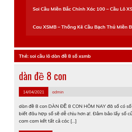
Soi Cầu Miền Bắc Chính Xác 100 – Cầu Lô 
Cau XSMB – Thống Kê Cầu Bạch Thủ Miền B
Thẻ:
soi cầu lô dàn đề 8 số xsmb
dàn đề 8 con
14/04/2021
admin
dàn đề 8 con DÀN ĐỀ 8 CON HÔM NAY đã số có số 
biết đâu hợp số sẽ dễ chịu hơn ạ!. Đảm bảo lấy số c
cam cam kết tất cả các […]