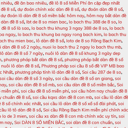
 nhiêu
,
đề ăn bao nhiêu
,
đề lô 8 số Miễn Phí ăn cặp đẹp nhất
 đề 8 số
,
dự đoán chính xác dàn đề 8 số
,
dự đoán dàn đề 8 số
,
,
dự đoán lô dàn đề 8 số miền bắc hôm nay
,
hôm nay bắt dàn đề
 dàn đề 8 số
,
lbt de 8 so mien bac
,
lo bach thu 388 de 8 so
,
lo
 đề 8 số là sao
,
lo bach thu khung 3 ngay 388 de 8 so
,
lo bach
 ba ngay
,
lo bach thu khung ba ngay rong bach kim
,
lo bach thu
bach thu mien bac
,
lô dàn đề 8 số
,
loto de 8 so Rồng Bạch Kim
,
i dàn đề 8 số 2 ngày
,
nuoi lo bach thu 2 ngay lo bach thu mb
,
 lô dàn đề 8 số 7 ngày
,
nuôi lô dàn đề 8 số khung 3 ngày dep
n
,
phương pháp bắt dàn đề 8 số
,
phương pháp bắt dàn đề 8 số
nuôi lô dàn đề 8 số
,
Phương pháp soi cầu 8 số đề VIP MB bao
c Nhất
,
phương pháp tính lô dàn đề 8 số
,
Soi cầu 287 de 8 so
,
soi cầu dàn đề 8 số 3 ngày
,
soi cầu dàn đề 8 số an giang
,
soi
 nay
,
soi cầu dàn đề 8 số mb
,
soi cầu dàn đề 8 số miền bắc
,
Soi
ố miễn phí
,
soi cầu đề 8 số miễn phí
,
soi cầu hôm nay chuẩn đề 8
y chuẩn đề 8 số
,
soi cầu kqxs dàn đề 8 con mb
,
soi cầu lô dàn đ
ề 8 số chính xác nhất
,
soi cầu lô dàn đề 8 số xổ số đài phát
,
soi
 cầu lô tô dàn đề 8 số
,
Soi cầu Rồng Bạch Kim miễn phí chính xá
o lo de 3 mien
,
soi cầu xs dàn đề 8 con mb chính xác uy tín
,
soi
ôm nay
,
Soi DÀN 8 SỐ MIỀN BẮC
,
soi dàn đề 8 con chuẩn
,
soi