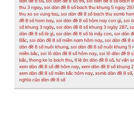
dàn đề 8 số
,
soi dàn đề 8 số 99
,
soi dàn đề 8 số bach 
thu 3 ngay
,
soi dàn đề 8 số bach thu khung 5 ngay 28
thu xo so vung tau
,
soi dàn đề 8 số bach thu xsmb ho
đề 8 số hom nay
,
soi dàn đề 8 số hôm nay con gì
,
soi 
số khung 3 ngày
,
soi dàn đề 8 số khung 3 ngày 287
,
s
dàn đề 8 số là gì
,
soi dàn đề 8 số là mấy con
,
soi dàn đ
Bắc
,
soi dàn đề 8 số miền nam hôm nay
,
soi dàn đề 8 
dàn đề 8 số nuôi khung
,
soi dàn đề 8 số nuôi khung 5
miền bắc
,
soi lô dàn đề 8 số hôm nay
,
soi lô dàn đề 8
bắc
,
thong ke lo bach thu
,
tỉ lệ ăn dàn đề 8 số
,
tư vấn s
xem dàn đề 8 số đề hôm nay
,
xem dàn đề 8 số khung 
xem dàn đề 8 số miền bắc hôm nay
,
xsmb dàn đề 8 số
nghĩa của dàn đề 8 số