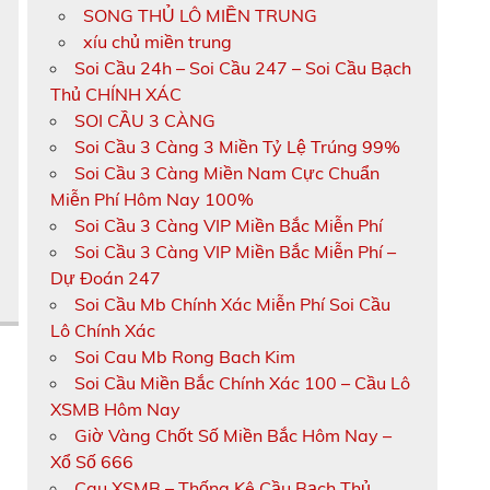
SONG THỦ LÔ MIỀN TRUNG
xíu chủ miền trung
n
Soi Cầu 24h – Soi Cầu 247 – Soi Cầu Bạch
Thủ CHÍNH XÁC
SOI CẦU 3 CÀNG
Soi Cầu 3 Càng 3 Miền Tỷ Lệ Trúng 99%
Soi Cầu 3 Càng Miền Nam Cực Chuẩn
Miễn Phí Hôm Nay 100%
Soi Cầu 3 Càng VIP Miền Bắc Miễn Phí
Soi Cầu 3 Càng VIP Miền Bắc Miễn Phí –
Dự Đoán 247
Soi Cầu Mb Chính Xác Miễn Phí Soi Cầu
Lô Chính Xác
Soi Cau Mb Rong Bach Kim
Soi Cầu Miền Bắc Chính Xác 100 – Cầu Lô
XSMB Hôm Nay
Giờ Vàng Chốt Số Miền Bắc Hôm Nay –
Xổ Số 666
Cau XSMB – Thống Kê Cầu Bạch Thủ