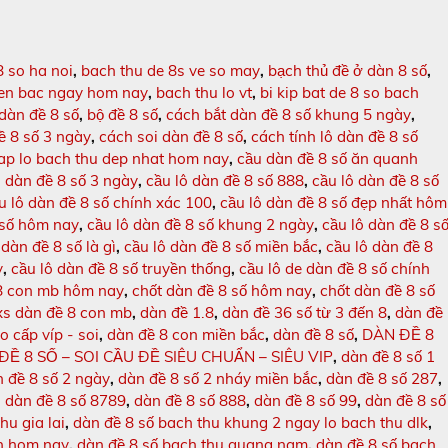
8 so ha noi
,
bach thu de 8s ve so may
,
bạch thủ đề ở dàn 8 số
,
ien bac ngay hom nay
,
bach thu lo vt
,
bi kip bat de 8 so bach
 dàn đề 8 số
,
bộ đề 8 số
,
cách bắt dàn đề 8 số khung 5 ngày
,
ề 8 số 3 ngày
,
cách soi dàn đề 8 số
,
cách tính lô dàn đề 8 số
ap lo bach thu dep nhat hom nay
,
cầu dàn đề 8 số ăn quanh
ô dàn đề 8 số 3 ngày
,
cầu lô dàn đề 8 số 888
,
cầu lô dàn đề 8 số
u lô dàn đề 8 số chính xác 100
,
cầu lô dàn đề 8 số đẹp nhất hôm
 số hôm nay
,
cầu lô dàn đề 8 số khung 2 ngày
,
cầu lô dàn đề 8 s
 dàn đề 8 số là gì
,
cầu lô dàn đề 8 số miền bắc
,
cầu lô dàn đề 8
y
,
cầu lô dàn đề 8 số truyền thống
,
cầu lô de dàn đề 8 số chính
 8 con mb hôm nay
,
chốt dàn đề 8 số hôm nay
,
chốt dàn đề 8 số
xs dàn đề 8 con mb
,
dàn đề 1.8
,
dàn đề 36 số từ 3 đến 8
,
dàn đề
 cấp víp - soi
,
dàn đề 8 con miền bắc
,
dàn đề 8 số
,
DÀN ĐỀ 8
ĐỀ 8 SỐ – SOI CẦU ĐỀ SIÊU CHUẨN – SIÊU VIP
,
dàn đề 8 số 1
 đề 8 số 2 ngày
,
dàn đề 8 số 2 nháy miền bắc
,
dàn đề 8 số 287
,
,
dàn đề 8 số 8789
,
dàn đề 8 số 888
,
dàn đề 8 số 99
,
dàn đề 8 số
hu gia lai
,
dàn đề 8 số bach thu khung 2 ngay lo bach thu dlk
,
en hom nay
,
dàn đề 8 số bach thu quang nam
,
dàn đề 8 số bach