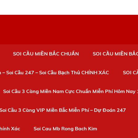
SOI CẦU MIỀN BẮC CHUẨN
SOI CẦU MIỀN BẮC
h – Soi Cầu 247 – Soi Cầu Bạch Thủ CHÍNH XÁC
SOI C
Soi Cầu 3 Càng Miền Nam Cực Chuẩn Miễn Phí Hôm Nay
Soi Cầu 3 Càng VIP Miền Bắc Miễn Phí – Dự Đoán 247
Chính Xác
Soi Cau Mb Rong Bach Kim