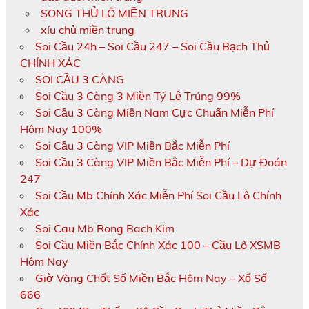
SONG THỦ LÔ MIỀN TRUNG
xíu chủ miền trung
Soi Cầu 24h – Soi Cầu 247 – Soi Cầu Bạch Thủ
CHÍNH XÁC
SOI CẦU 3 CÀNG
Soi Cầu 3 Càng 3 Miền Tỷ Lệ Trúng 99%
Soi Cầu 3 Càng Miền Nam Cực Chuẩn Miễn Phí
Hôm Nay 100%
Soi Cầu 3 Càng VIP Miền Bắc Miễn Phí
Soi Cầu 3 Càng VIP Miền Bắc Miễn Phí – Dự Đoán
247
Soi Cầu Mb Chính Xác Miễn Phí Soi Cầu Lô Chính
Xác
Soi Cau Mb Rong Bach Kim
Soi Cầu Miền Bắc Chính Xác 100 – Cầu Lô XSMB
Hôm Nay
Giờ Vàng Chốt Số Miền Bắc Hôm Nay – Xổ Số
666