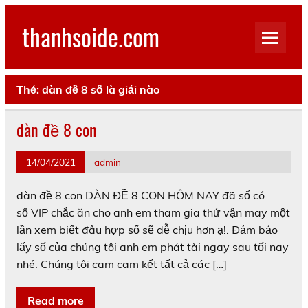
Skip
to
thanhsoide.com
content
Thẻ:
dàn đề 8 số là giải nào
dàn đề 8 con
14/04/2021
admin
dàn đề 8 con DÀN ĐỀ 8 CON HÔM NAY đã số có
số VIP chắc ăn cho anh em tham gia thử vận may một
lần xem biết đâu hợp số sẽ dễ chịu hơn ạ!. Đảm bảo
lấy số của chúng tôi anh em phát tài ngay sau tối nay
nhé. Chúng tôi cam cam kết tất cả các […]
Read more