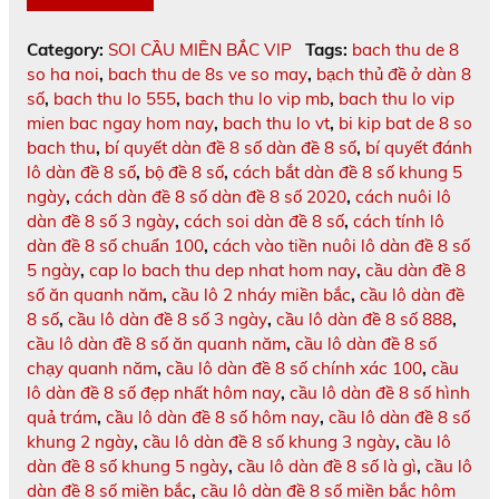
Category:
SOI CẦU MIỀN BẮC VIP
Tags:
bach thu de 8
so ha noi
,
bach thu de 8s ve so may
,
bạch thủ đề ở dàn 8
số
,
bach thu lo 555
,
bach thu lo vip mb
,
bach thu lo vip
mien bac ngay hom nay
,
bach thu lo vt
,
bi kip bat de 8 so
bach thu
,
bí quyết dàn đề 8 số dàn đề 8 số
,
bí quyết đánh
lô dàn đề 8 số
,
bộ đề 8 số
,
cách bắt dàn đề 8 số khung 5
ngày
,
cách dàn đề 8 số dàn đề 8 số 2020
,
cách nuôi lô
dàn đề 8 số 3 ngày
,
cách soi dàn đề 8 số
,
cách tính lô
dàn đề 8 số chuẩn 100
,
cách vào tiền nuôi lô dàn đề 8 số
5 ngày
,
cap lo bach thu dep nhat hom nay
,
cầu dàn đề 8
số ăn quanh năm
,
cầu lô 2 nháy miền bắc
,
cầu lô dàn đề
8 số
,
cầu lô dàn đề 8 số 3 ngày
,
cầu lô dàn đề 8 số 888
,
cầu lô dàn đề 8 số ăn quanh năm
,
cầu lô dàn đề 8 số
chạy quanh năm
,
cầu lô dàn đề 8 số chính xác 100
,
cầu
lô dàn đề 8 số đẹp nhất hôm nay
,
cầu lô dàn đề 8 số hình
quả trám
,
cầu lô dàn đề 8 số hôm nay
,
cầu lô dàn đề 8 số
khung 2 ngày
,
cầu lô dàn đề 8 số khung 3 ngày
,
cầu lô
dàn đề 8 số khung 5 ngày
,
cầu lô dàn đề 8 số là gì
,
cầu lô
dàn đề 8 số miền bắc
,
cầu lô dàn đề 8 số miền bắc hôm