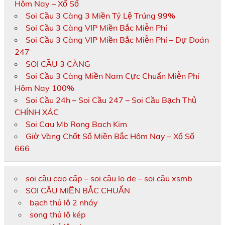
Hôm Nay – Xổ Số
Soi Cầu 3 Càng 3 Miền Tỷ Lệ Trúng 99%
Soi Cầu 3 Càng VIP Miền Bắc Miễn Phí
Soi Cầu 3 Càng VIP Miền Bắc Miễn Phí – Dự Đoán
247
SOI CẦU 3 CÀNG
Soi Cầu 3 Càng Miền Nam Cực Chuẩn Miễn Phí
Hôm Nay 100%
Soi Cầu 24h – Soi Cầu 247 – Soi Cầu Bạch Thủ
CHÍNH XÁC
Soi Cau Mb Rong Bach Kim
Giờ Vàng Chốt Số Miền Bắc Hôm Nay – Xổ Số
666
soi cầu cao cấp – soi cầu lo de – soi cầu xsmb
SOI CẦU MIỀN BẮC CHUẨN
bạch thủ lô 2 nháy
song thủ lô kép