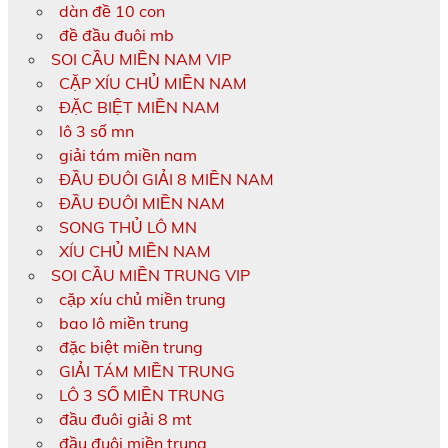
dàn đề 10 con
đề đầu đuôi mb
SOI CẦU MIỀN NAM VIP
CẶP XÍU CHỦ MIỀN NAM
ĐẶC BIỆT MIỀN NAM
lô 3 số mn
giải tám miền nam
ĐẦU ĐUÔI GIẢI 8 MIỀN NAM
ĐẦU ĐUÔI MIỀN NAM
SONG THỦ LÔ MN
XÍU CHỦ MIỀN NAM
SOI CẦU MIỀN TRUNG VIP
cặp xíu chủ miền trung
bao lô miền trung
đặc biệt miền trung
GIẢI TÁM MIỀN TRUNG
LÔ 3 SỐ MIỀN TRUNG
đầu đuôi giải 8 mt
đầu đuôi miền trung