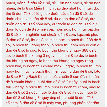
nhiêu
,
đánh lô dàn đề 8 số
,
đè 1 ăn bao nhiêu
,
đề ăn bao
nhiêu
,
đề lô 8 số Miễn Phí ăn cặp đẹp nhất hôm nay
,
độc
thủ lô dàn đề 8 số là gì
,
dự đoán cầu dàn đề 8 số
,
dự
đoán chính xác dàn đề 8 số
,
dự đoán dàn đề 8 số
,
dự
đoán dàn đề 8 số hôm nay
,
dự đoán lô dàn đề 8 số
,
dự
đoán lô dàn đề 8 số miền bắc hôm nay
,
hôm nay bắt dàn
đề 8 số
,
kinh nghiệm soi chuẩn dàn 8 con
,
kqxsmb plus
lô dàn đề 8 số
,
lbt de 8 so mien bac
,
lo bach thu 388 de 8
so
,
lo bach thu dong thap
,
lo bach thu hom nay la con gi
dàn đề 8 số là sao
,
lo bach thu khung 3 ngay 388 de 8
so
,
lo bach thu khung 3 ngay mien phi 8 so de
,
lo bach
thu khung ba ngay
,
lo bach thu khung ba ngay rong
bach kim
,
lo bach thu khung max 3 ngay
,
lo bach thu mb
ngay hom nay
,
lo bach thu mien bac
,
lô dàn đề 8 số
,
loto
de 8 so Rồng Bạch Kim
,
mb bắt chuẩn 8 con đề
,
mb dàn
đề 8 chuẩn không
,
nuôi dàn đề 8 số 2 ngày
,
nuoi lo bach
thu 2 ngay lo bach thu mb
,
nuoi lo bach thu.com
,
nuôi lô
dàn đề 8 số 2 ngày
,
nuôi lô dàn đề 8 số 7 ngày
,
nuôi lô
dàn đề 8 số khung 3 ngày dep nhat
,
nuôi lô dàn đề 8
số.com lô dàn đề 8 số là mấy con
,
phương pháp bắt dàn