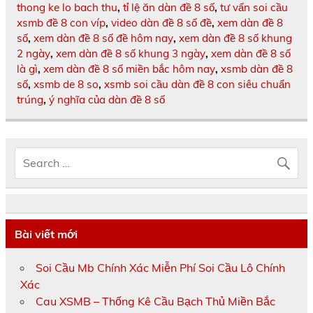
thong ke lo bach thu
,
tỉ lệ ăn dàn đề 8 số
,
tư vấn soi cầu
xsmb đề 8 con víp
,
video dàn đề 8 số đề
,
xem dàn đề 8
số
,
xem dàn đề 8 số đề hôm nay
,
xem dàn đề 8 số khung
2 ngày
,
xem dàn đề 8 số khung 3 ngày
,
xem dàn đề 8 số
là gì
,
xem dàn đề 8 số miền bắc hôm nay
,
xsmb dàn đề 8
số
,
xsmb de 8 so
,
xsmb soi cầu dàn đề 8 con siêu chuẩn
trúng
,
ý nghĩa của dàn đề 8 số
Bài viết mới
Soi Cầu Mb Chính Xác Miễn Phí Soi Cầu Lô Chính
Xác
Cau XSMB – Thống Kê Cầu Bạch Thủ Miền Bắc