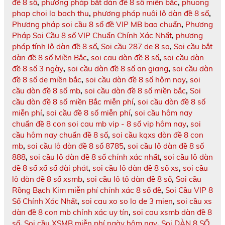
đề 8 số
,
phương pháp bắt dàn đề 8 số miền bắc
,
phuong
phap choi lo bach thu
,
phương pháp nuôi lô dàn đề 8 số
,
Phương pháp soi cầu 8 số đề VIP MB bao chuẩn
,
Phương
Pháp Soi Cầu 8 số VIP Chuẩn Chính Xác Nhất
,
phương
pháp tính lô dàn đề 8 số
,
Soi cầu 287 de 8 so
,
Soi cầu bắt
dàn đề 8 số Miền Bắc
,
soi cau dàn đề 8 số
,
soi cầu dàn
đề 8 số 3 ngày
,
soi cầu dàn đề 8 số an giang
,
soi cầu dàn
đề 8 số de miền bắc
,
soi cầu dàn đề 8 số hôm nay
,
soi
cầu dàn đề 8 số mb
,
soi cầu dàn đề 8 số miền bắc
,
Soi
cầu dàn đề 8 số miền Bắc miễn phí
,
soi cầu dàn đề 8 số
miễn phí
,
soi cầu đề 8 số miễn phí
,
soi cầu hôm nay
chuẩn đề 8 con soi cau mb vip - 8 số vip hôm nay
,
soi
cầu hôm nay chuẩn đề 8 số
,
soi cầu kqxs dàn đề 8 con
mb
,
soi cầu lô dàn đề 8 số 8785
,
soi cầu lô dàn đề 8 số
888
,
soi cầu lô dàn đề 8 số chính xác nhất
,
soi cầu lô dàn
đề 8 số xổ số đài phát
,
soi cầu lô dàn đề 8 số xs
,
soi cầu
lô dàn đề 8 số xsmb
,
soi cầu lô tô dàn đề 8 số
,
Soi cầu
Rồng Bạch Kim miễn phí chính xác 8 số đề
,
Soi Cầu VIP 8
Số Chính Xác Nhất
,
soi cau xo so lo de 3 mien
,
soi cầu xs
dàn đề 8 con mb chính xác uy tín
,
soi cau xsmb dàn đề 8
số
,
Soi cầu XSMB miễn phí ngày hôm nay
,
Soi DÀN 8 SỐ