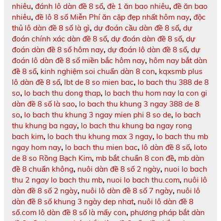
nhiêu
,
đánh lô dàn đề 8 số
,
đè 1 ăn bao nhiêu
,
đề ăn bao
nhiêu
,
đề lô 8 số Miễn Phí ăn cặp đẹp nhất hôm nay
,
độc
thủ lô dàn đề 8 số là gì
,
dự đoán cầu dàn đề 8 số
,
dự
đoán chính xác dàn đề 8 số
,
dự đoán dàn đề 8 số
,
dự
đoán dàn đề 8 số hôm nay
,
dự đoán lô dàn đề 8 số
,
dự
đoán lô dàn đề 8 số miền bắc hôm nay
,
hôm nay bắt dàn
đề 8 số
,
kinh nghiệm soi chuẩn dàn 8 con
,
kqxsmb plus
lô dàn đề 8 số
,
lbt de 8 so mien bac
,
lo bach thu 388 de 8
so
,
lo bach thu dong thap
,
lo bach thu hom nay la con gi
dàn đề 8 số là sao
,
lo bach thu khung 3 ngay 388 de 8
so
,
lo bach thu khung 3 ngay mien phi 8 so de
,
lo bach
thu khung ba ngay
,
lo bach thu khung ba ngay rong
bach kim
,
lo bach thu khung max 3 ngay
,
lo bach thu mb
ngay hom nay
,
lo bach thu mien bac
,
lô dàn đề 8 số
,
loto
de 8 so Rồng Bạch Kim
,
mb bắt chuẩn 8 con đề
,
mb dàn
đề 8 chuẩn không
,
nuôi dàn đề 8 số 2 ngày
,
nuoi lo bach
thu 2 ngay lo bach thu mb
,
nuoi lo bach thu.com
,
nuôi lô
dàn đề 8 số 2 ngày
,
nuôi lô dàn đề 8 số 7 ngày
,
nuôi lô
dàn đề 8 số khung 3 ngày dep nhat
,
nuôi lô dàn đề 8
số.com lô dàn đề 8 số là mấy con
,
phương pháp bắt dàn