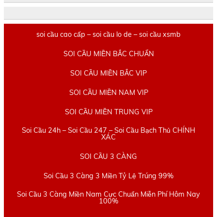
soi cầu cao cấp – soi cầu lo de – soi cầu xsmb
SOI CẦU MIỀN BẮC CHUẨN
SOI CẦU MIỀN BẮC VIP
SOI CẦU MIỀN NAM VIP
SOI CẦU MIỀN TRUNG VIP
Soi Cầu 24h – Soi Cầu 247 – Soi Cầu Bạch Thủ CHÍNH
XÁC
SOI CẦU 3 CÀNG
Soi Cầu 3 Càng 3 Miền Tỷ Lệ Trúng 99%
Soi Cầu 3 Càng Miền Nam Cực Chuẩn Miễn Phí Hôm Nay
100%