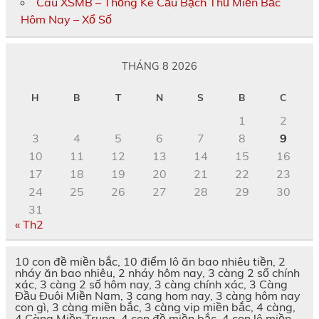
Cau XSMB – Thống Kê Cầu Bạch Thủ Miền Bắc
Hôm Nay – Xổ Số
THÁNG 8 2026
H
B
T
N
S
B
C
1
2
3
4
5
6
7
8
9
10
11
12
13
14
15
16
17
18
19
20
21
22
23
24
25
26
27
28
29
30
31
« Th2
10 con đề miền bắc, 10 điểm lô ăn bao nhiêu tiền, 2
nháy ăn bao nhiêu, 2 nháy hôm nay, 3 càng 2 số chính
xác, 3 càng 2 số hôm nay, 3 càng chính xác, 3 Càng
Đầu Đuôi Miền Nam, 3 cang hom nay, 3 càng hôm nay
con gì, 3 càng miền bắc, 3 càng vip miền bắc, 4 càng,
4 Càng Miền Trung, 4 con đề miền bắc, 4 con lô miền