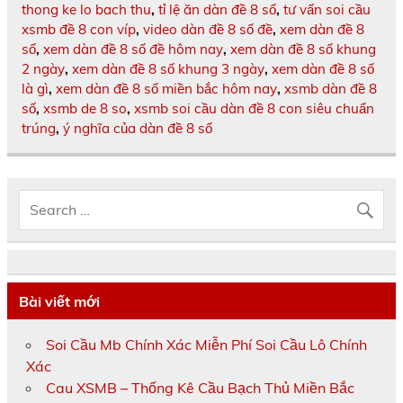
thong ke lo bach thu
,
tỉ lệ ăn dàn đề 8 số
,
tư vấn soi cầu
xsmb đề 8 con víp
,
video dàn đề 8 số đề
,
xem dàn đề 8
số
,
xem dàn đề 8 số đề hôm nay
,
xem dàn đề 8 số khung
2 ngày
,
xem dàn đề 8 số khung 3 ngày
,
xem dàn đề 8 số
là gì
,
xem dàn đề 8 số miền bắc hôm nay
,
xsmb dàn đề 8
số
,
xsmb de 8 so
,
xsmb soi cầu dàn đề 8 con siêu chuẩn
trúng
,
ý nghĩa của dàn đề 8 số
Bài viết mới
Soi Cầu Mb Chính Xác Miễn Phí Soi Cầu Lô Chính
Xác
Cau XSMB – Thống Kê Cầu Bạch Thủ Miền Bắc