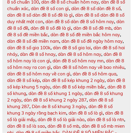
8 số chuẩn 100
,
dàn đề 8 số chuẩn hôm nay
,
dàn đề 8 số
chuẩn xác
,
dàn đề 8 số con gì
,
dàn đề 8 số dàn đề 8 số
,
dàn đề 8 số dàn đề 8 số đề là gì
,
dàn đề 8 số dàn đề 8 số
duy nhất một con
,
dàn đề 8 số dàn đề 8 số hôm nay
,
dàn
đề 8 số đề
,
dàn đề 8 số đề là gì
,
dàn đề 8 số đề mb
,
dàn
đề 8 số đề miền bắc
,
dàn đề 8 số đề miền bắc hôm nay
,
dàn đề 8 số đề miền nam
,
dàn đề 8 số đề ngày hôm nay
,
dàn đề 8 số gia 100k
,
dàn đề 8 số gia lai
,
dàn đề 8 số hai
nháy
,
dàn đề 8 số hnay
,
dàn đề 8 số hôm nay
,
dàn đề 8
số hôm nay là con gì
,
dàn đề 8 số hôm nay mn
,
dàn đề 8
số hôm nay ra con gì
,
dàn đề 8 số hôm nay về bao nhiêu
,
dàn đề 8 số hôm nay về con gì
,
dàn đề 8 số hôm qua
,
dàn đề 8 số kép
,
dàn đề 8 số kép khung 2 ngày
,
dàn đề 8
số kép khung 5 ngày
,
dàn đề 8 số kép miền bắc
,
dàn đề 8
số khung
,
dàn đề 8 số khung 1 ngày
,
dàn đề 8 số khung
2 ngày
,
dàn đề 8 số khung 2 ngày 287
,
dàn đề 8 số
khung 287
,
Dàn de 8 số khung 3 ngày
,
dàn đề 8 số
khung 3 ngày rồng bạch kim
,
dàn đề 8 số là gì
,
dàn đề 8
số là giải mấy
,
dàn đề 8 số là giải nào
,
dàn đề 8 số là ntn
,
dàn đề 8 số là sao
,
dàn đề 8 số mb
,
dàn đề 8 số mb mien
phi
,
dàn đề 8 số miền bắc
,
DÀN ĐỀ 8 SỐ MIỀN BẮC -