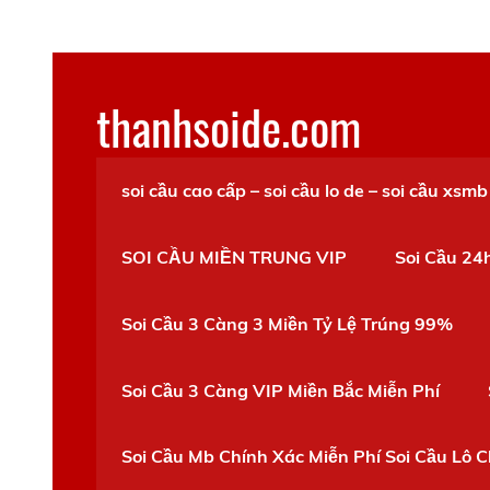
Skip
to
content
thanhsoide.com
soi cầu cao cấp – soi cầu lo de – soi cầu xsmb
SOI CẦU MIỀN TRUNG VIP
Soi Cầu 24
Soi Cầu 3 Càng 3 Miền Tỷ Lệ Trúng 99%
Soi Cầu 3 Càng VIP Miền Bắc Miễn Phí
Soi Cầu Mb Chính Xác Miễn Phí Soi Cầu Lô 