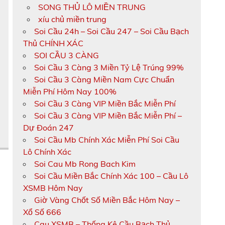
SONG THỦ LÔ MIỀN TRUNG
xíu chủ miền trung
n
Soi Cầu 24h – Soi Cầu 247 – Soi Cầu Bạch
Thủ CHÍNH XÁC
SOI CẦU 3 CÀNG
Soi Cầu 3 Càng 3 Miền Tỷ Lệ Trúng 99%
Soi Cầu 3 Càng Miền Nam Cực Chuẩn
Miễn Phí Hôm Nay 100%
Soi Cầu 3 Càng VIP Miền Bắc Miễn Phí
Soi Cầu 3 Càng VIP Miền Bắc Miễn Phí –
Dự Đoán 247
Soi Cầu Mb Chính Xác Miễn Phí Soi Cầu
Lô Chính Xác
Soi Cau Mb Rong Bach Kim
Soi Cầu Miền Bắc Chính Xác 100 – Cầu Lô
XSMB Hôm Nay
Giờ Vàng Chốt Số Miền Bắc Hôm Nay –
Xổ Số 666
Cau XSMB – Thống Kê Cầu Bạch Thủ