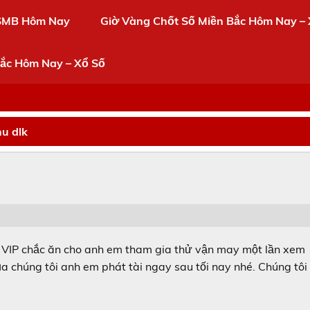
XSMB Hôm Nay
Giờ Vàng Chốt Số Miền Bắc Hôm Nay –
ắc Hôm Nay – Xổ Số
hu dlk
VIP chắc ăn cho anh em tham gia thử vận may một lần xem
ủa chúng tôi anh em phát tài ngay sau tối nay nhé. Chúng tôi