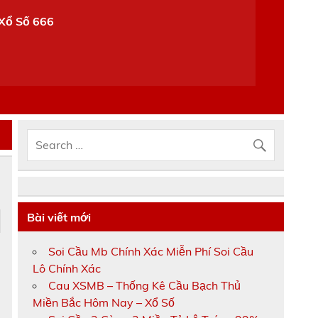
 Xổ Số 666
Bài viết mới
Soi Cầu Mb Chính Xác Miễn Phí Soi Cầu
Lô Chính Xác
Cau XSMB – Thống Kê Cầu Bạch Thủ
Miền Bắc Hôm Nay – Xổ Số