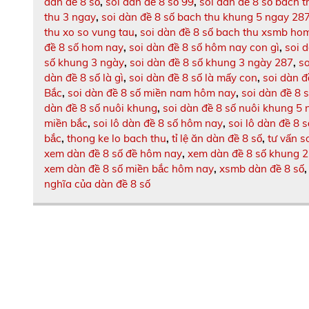
dàn đề 8 số
,
soi dàn đề 8 số 99
,
soi dàn đề 8 số bach 
thu 3 ngay
,
soi dàn đề 8 số bach thu khung 5 ngay 28
thu xo so vung tau
,
soi dàn đề 8 số bach thu xsmb ho
đề 8 số hom nay
,
soi dàn đề 8 số hôm nay con gì
,
soi 
số khung 3 ngày
,
soi dàn đề 8 số khung 3 ngày 287
,
s
dàn đề 8 số là gì
,
soi dàn đề 8 số là mấy con
,
soi dàn đ
Bắc
,
soi dàn đề 8 số miền nam hôm nay
,
soi dàn đề 8 
dàn đề 8 số nuôi khung
,
soi dàn đề 8 số nuôi khung 5
miền bắc
,
soi lô dàn đề 8 số hôm nay
,
soi lô dàn đề 8
bắc
,
thong ke lo bach thu
,
tỉ lệ ăn dàn đề 8 số
,
tư vấn s
xem dàn đề 8 số đề hôm nay
,
xem dàn đề 8 số khung 
xem dàn đề 8 số miền bắc hôm nay
,
xsmb dàn đề 8 số
nghĩa của dàn đề 8 số