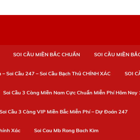
SOI CẦU MIỀN BẮC CHUẨN
SOI CẦU MIỀN BẮC
h – Soi Cầu 247 – Soi Cầu Bạch Thủ CHÍNH XÁC
SOI C
Soi Cầu 3 Càng Miền Nam Cực Chuẩn Miễn Phí Hôm Nay
Soi Cầu 3 Càng VIP Miền Bắc Miễn Phí – Dự Đoán 247
Chính Xác
Soi Cau Mb Rong Bach Kim