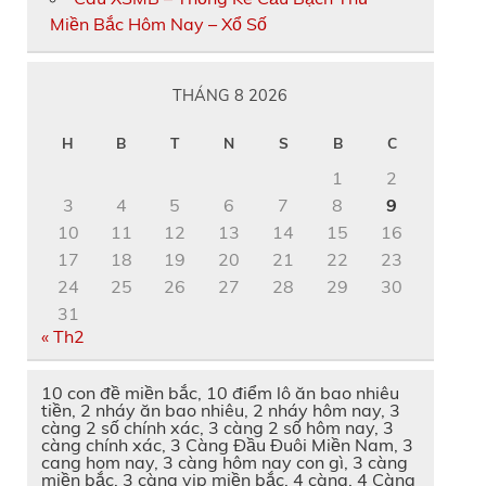
Miền Bắc Hôm Nay – Xổ Số
THÁNG 8 2026
H
B
T
N
S
B
C
1
2
3
4
5
6
7
8
9
10
11
12
13
14
15
16
17
18
19
20
21
22
23
24
25
26
27
28
29
30
31
« Th2
10 con đề miền bắc, 10 điểm lô ăn bao nhiêu
tiền, 2 nháy ăn bao nhiêu, 2 nháy hôm nay, 3
càng 2 số chính xác, 3 càng 2 số hôm nay, 3
càng chính xác, 3 Càng Đầu Đuôi Miền Nam, 3
cang hom nay, 3 càng hôm nay con gì, 3 càng
miền bắc, 3 càng vip miền bắc, 4 càng, 4 Càng