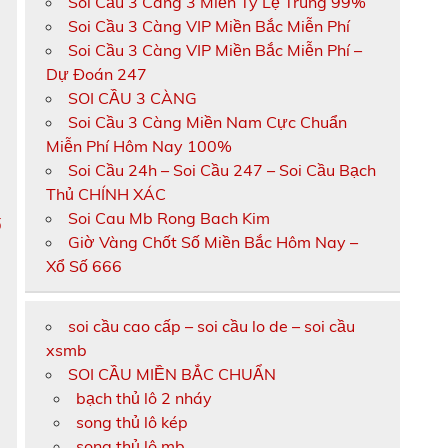
Soi Cầu 3 Càng 3 Miền Tỷ Lệ Trúng 99%
Soi Cầu 3 Càng VIP Miền Bắc Miễn Phí
Soi Cầu 3 Càng VIP Miền Bắc Miễn Phí –
Dự Đoán 247
SOI CẦU 3 CÀNG
Soi Cầu 3 Càng Miền Nam Cực Chuẩn
Miễn Phí Hôm Nay 100%
Soi Cầu 24h – Soi Cầu 247 – Soi Cầu Bạch
Thủ CHÍNH XÁC
Soi Cau Mb Rong Bach Kim
ố
Giờ Vàng Chốt Số Miền Bắc Hôm Nay –
Xổ Số 666
soi cầu cao cấp – soi cầu lo de – soi cầu
xsmb
SOI CẦU MIỀN BẮC CHUẨN
bạch thủ lô 2 nháy
song thủ lô kép
song thủ lô mb