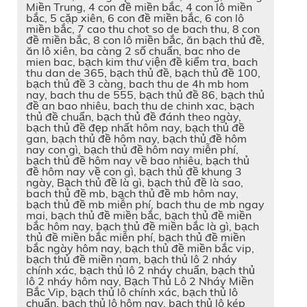
Miền Trung, 4 con đề miền bắc, 4 con lô miền
bắc, 5 cặp xiên, 6 con đề miền bắc, 6 con lô
miền bắc, 7 cao thu chot so de bach thu, 8 con
đề miền bắc, 8 con lô miền bắc, ăn bạch thủ đề,
ăn lô xiên, ba càng 2 số chuẩn, bac nho de
mien bac, bạch kim thư viện đề kiểm tra, bach
thu dan de 365, bạch thủ đề, bạch thủ đề 100,
bạch thủ đề 3 càng, bach thu de 4h mb hom
nay, bach thu de 555, bạch thủ đề 86, bạch thủ
đề an bao nhiêu, bach thu de chinh xac, bạch
thủ đề chuẩn, bạch thủ đề đánh theo ngày,
bạch thủ đề đẹp nhất hôm nay, bạch thủ đề
gan, bạch thủ đề hôm nay, bạch thủ đề hôm
nay con gì, bạch thủ đề hôm nay miễn phí,
bạch thủ đề hôm nay về bao nhiêu, bạch thủ
đề hôm nay về con gì, bạch thủ đề khung 3
ngày, Bạch thủ đề là gì, bạch thủ đề là sao,
bach thủ đề mb, bạch thủ đề mb hôm nay,
bạch thủ đề mb miễn phí, bach thu de mb ngay
mai, bạch thủ đề miền bắc, bạch thủ đề miền
bắc hôm nay, bạch thủ đề miền bắc là gì, bạch
thủ đề miền bắc miễn phí, bạch thủ đề miền
bắc ngày hôm nay, bạch thủ đề miền bắc vip,
bạch thủ đề miền nam, bạch thủ lô 2 nháy
chính xác, bạch thủ lô 2 nháy chuẩn, bạch thủ
lô 2 nháy hôm nay, Bạch Thủ Lô 2 Nháy Miền
Bắc Vip, bạch thủ lô chính xác, bạch thủ lô
chuẩn, bạch thủ lô hôm nay, bạch thủ lô kép