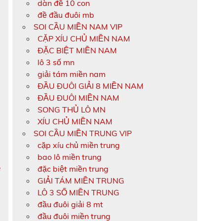
dàn đề 10 con
đề đầu đuôi mb
SOI CẦU MIỀN NAM VIP
CẶP XÍU CHỦ MIỀN NAM
ĐẶC BIỆT MIỀN NAM
lô 3 số mn
giải tám miền nam
ĐẦU ĐUÔI GIẢI 8 MIỀN NAM
ĐẦU ĐUÔI MIỀN NAM
SONG THỦ LÔ MN
XÍU CHỦ MIỀN NAM
SOI CẦU MIỀN TRUNG VIP
cặp xíu chủ miền trung
bao lô miền trung
ề
đặc biệt miền trung
GIẢI TÁM MIỀN TRUNG
c
LÔ 3 SỐ MIỀN TRUNG
đầu đuôi giải 8 mt
đầu đuôi miền trung