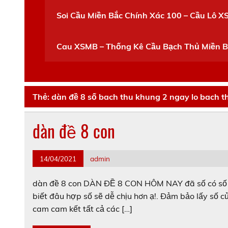
Soi Cầu Miền Bắc Chính Xác 100 – Cầu Lô 
Cau XSMB – Thống Kê Cầu Bạch Thủ Miền B
Thẻ:
dàn đề 8 số bach thu khung 2 ngay lo bach t
dàn đề 8 con
14/04/2021
admin
dàn đề 8 con DÀN ĐỀ 8 CON HÔM NAY đã số có số 
biết đâu hợp số sẽ dễ chịu hơn ạ!. Đảm bảo lấy số c
cam cam kết tất cả các […]