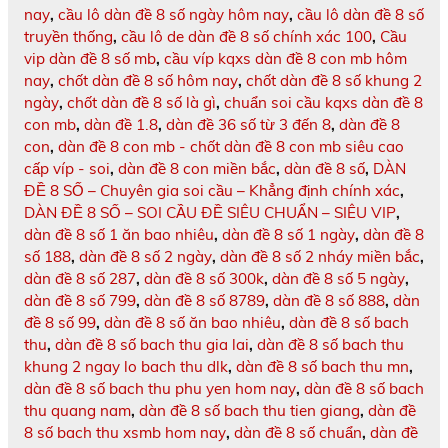
nay
,
cầu lô dàn đề 8 số ngày hôm nay
,
cầu lô dàn đề 8 số
truyền thống
,
cầu lô de dàn đề 8 số chính xác 100
,
Cầu
vip dàn đề 8 số mb
,
cầu víp kqxs dàn đề 8 con mb hôm
nay
,
chốt dàn đề 8 số hôm nay
,
chốt dàn đề 8 số khung 2
ngày
,
chốt dàn đề 8 số là gì
,
chuẩn soi cầu kqxs dàn đề 8
con mb
,
dàn đề 1.8
,
dàn đề 36 số từ 3 đến 8
,
dàn đề 8
con
,
dàn đề 8 con mb - chốt dàn đề 8 con mb siêu cao
cấp víp - soi
,
dàn đề 8 con miền bắc
,
dàn đề 8 số
,
DÀN
ĐỀ 8 SỐ – Chuyên gia soi cầu – Khẳng định chính xác
,
DÀN ĐỀ 8 SỐ – SOI CẦU ĐỀ SIÊU CHUẨN – SIÊU VIP
,
dàn đề 8 số 1 ăn bao nhiêu
,
dàn đề 8 số 1 ngày
,
dàn đề 8
số 188
,
dàn đề 8 số 2 ngày
,
dàn đề 8 số 2 nháy miền bắc
,
dàn đề 8 số 287
,
dàn đề 8 số 300k
,
dàn đề 8 số 5 ngày
,
dàn đề 8 số 799
,
dàn đề 8 số 8789
,
dàn đề 8 số 888
,
dàn
đề 8 số 99
,
dàn đề 8 số ăn bao nhiêu
,
dàn đề 8 số bach
thu
,
dàn đề 8 số bach thu gia lai
,
dàn đề 8 số bach thu
khung 2 ngay lo bach thu dlk
,
dàn đề 8 số bach thu mn
,
dàn đề 8 số bach thu phu yen hom nay
,
dàn đề 8 số bach
thu quang nam
,
dàn đề 8 số bach thu tien giang
,
dàn đề
8 số bach thu xsmb hom nay
,
dàn đề 8 số chuẩn
,
dàn đề