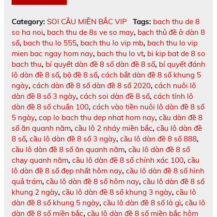
Category:
SOI CẦU MIỀN BẮC VIP
Tags:
bach thu de 8
so ha noi
,
bach thu de 8s ve so may
,
bạch thủ đề ở dàn 8
số
,
bach thu lo 555
,
bach thu lo vip mb
,
bach thu lo vip
mien bac ngay hom nay
,
bach thu lo vt
,
bi kip bat de 8 so
bach thu
,
bí quyết dàn đề 8 số dàn đề 8 số
,
bí quyết đánh
lô dàn đề 8 số
,
bộ đề 8 số
,
cách bắt dàn đề 8 số khung 5
ngày
,
cách dàn đề 8 số dàn đề 8 số 2020
,
cách nuôi lô
dàn đề 8 số 3 ngày
,
cách soi dàn đề 8 số
,
cách tính lô
dàn đề 8 số chuẩn 100
,
cách vào tiền nuôi lô dàn đề 8 số
5 ngày
,
cap lo bach thu dep nhat hom nay
,
cầu dàn đề 8
số ăn quanh năm
,
cầu lô 2 nháy miền bắc
,
cầu lô dàn đề
8 số
,
cầu lô dàn đề 8 số 3 ngày
,
cầu lô dàn đề 8 số 888
,
cầu lô dàn đề 8 số ăn quanh năm
,
cầu lô dàn đề 8 số
chạy quanh năm
,
cầu lô dàn đề 8 số chính xác 100
,
cầu
lô dàn đề 8 số đẹp nhất hôm nay
,
cầu lô dàn đề 8 số hình
quả trám
,
cầu lô dàn đề 8 số hôm nay
,
cầu lô dàn đề 8 số
khung 2 ngày
,
cầu lô dàn đề 8 số khung 3 ngày
,
cầu lô
dàn đề 8 số khung 5 ngày
,
cầu lô dàn đề 8 số là gì
,
cầu lô
dàn đề 8 số miền bắc
,
cầu lô dàn đề 8 số miền bắc hôm