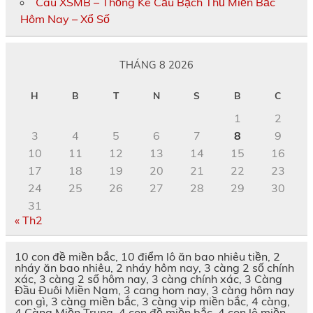
Cau XSMB – Thống Kê Cầu Bạch Thủ Miền Bắc
Hôm Nay – Xổ Số
THÁNG 8 2026
H
B
T
N
S
B
C
1
2
3
4
5
6
7
8
9
10
11
12
13
14
15
16
17
18
19
20
21
22
23
24
25
26
27
28
29
30
31
« Th2
10 con đề miền bắc, 10 điểm lô ăn bao nhiêu tiền, 2
nháy ăn bao nhiêu, 2 nháy hôm nay, 3 càng 2 số chính
xác, 3 càng 2 số hôm nay, 3 càng chính xác, 3 Càng
Đầu Đuôi Miền Nam, 3 cang hom nay, 3 càng hôm nay
con gì, 3 càng miền bắc, 3 càng vip miền bắc, 4 càng,
4 Càng Miền Trung, 4 con đề miền bắc, 4 con lô miền