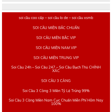
soi cầu cao cấp – soi cầu lo de – soi cầu xsmb
SOI CẦU MIỀN BẮC CHUẨN
SOI CẦU MIỀN BẮC VIP
SOI CẦU MIỀN NAM VIP
SOI CẦU MIỀN TRUNG VIP
Soi Cầu 24h – Soi Cầu 247 – Soi Cầu Bạch Thủ CHÍNH
XÁC
SOI CẦU 3 CÀNG
Soi Cầu 3 Càng 3 Miền Tỷ Lệ Trúng 99%
Soi Cầu 3 Càng Miền Nam Cực Chuẩn Miễn Phí Hôm Nay
100%