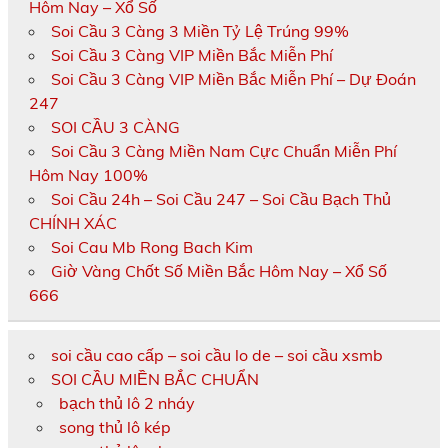
Hôm Nay – Xổ Số
Soi Cầu 3 Càng 3 Miền Tỷ Lệ Trúng 99%
Soi Cầu 3 Càng VIP Miền Bắc Miễn Phí
Soi Cầu 3 Càng VIP Miền Bắc Miễn Phí – Dự Đoán
247
SOI CẦU 3 CÀNG
Soi Cầu 3 Càng Miền Nam Cực Chuẩn Miễn Phí
Hôm Nay 100%
Soi Cầu 24h – Soi Cầu 247 – Soi Cầu Bạch Thủ
CHÍNH XÁC
Soi Cau Mb Rong Bach Kim
Giờ Vàng Chốt Số Miền Bắc Hôm Nay – Xổ Số
666
soi cầu cao cấp – soi cầu lo de – soi cầu xsmb
SOI CẦU MIỀN BẮC CHUẨN
bạch thủ lô 2 nháy
song thủ lô kép