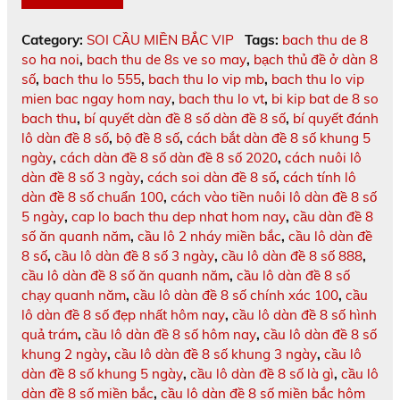
Category:
SOI CẦU MIỀN BẮC VIP
Tags:
bach thu de 8
so ha noi
,
bach thu de 8s ve so may
,
bạch thủ đề ở dàn 8
số
,
bach thu lo 555
,
bach thu lo vip mb
,
bach thu lo vip
mien bac ngay hom nay
,
bach thu lo vt
,
bi kip bat de 8 so
bach thu
,
bí quyết dàn đề 8 số dàn đề 8 số
,
bí quyết đánh
lô dàn đề 8 số
,
bộ đề 8 số
,
cách bắt dàn đề 8 số khung 5
ngày
,
cách dàn đề 8 số dàn đề 8 số 2020
,
cách nuôi lô
dàn đề 8 số 3 ngày
,
cách soi dàn đề 8 số
,
cách tính lô
dàn đề 8 số chuẩn 100
,
cách vào tiền nuôi lô dàn đề 8 số
5 ngày
,
cap lo bach thu dep nhat hom nay
,
cầu dàn đề 8
số ăn quanh năm
,
cầu lô 2 nháy miền bắc
,
cầu lô dàn đề
8 số
,
cầu lô dàn đề 8 số 3 ngày
,
cầu lô dàn đề 8 số 888
,
cầu lô dàn đề 8 số ăn quanh năm
,
cầu lô dàn đề 8 số
chạy quanh năm
,
cầu lô dàn đề 8 số chính xác 100
,
cầu
lô dàn đề 8 số đẹp nhất hôm nay
,
cầu lô dàn đề 8 số hình
quả trám
,
cầu lô dàn đề 8 số hôm nay
,
cầu lô dàn đề 8 số
khung 2 ngày
,
cầu lô dàn đề 8 số khung 3 ngày
,
cầu lô
dàn đề 8 số khung 5 ngày
,
cầu lô dàn đề 8 số là gì
,
cầu lô
dàn đề 8 số miền bắc
,
cầu lô dàn đề 8 số miền bắc hôm