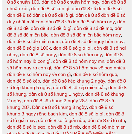
8 số chuẩn 100
,
dàn đề 8 số chuẩn hôm nay
,
dàn đề 8 số
chuẩn xác
,
dàn đề 8 số con gì
,
dàn đề 8 số dàn đề 8 số
,
dàn đề 8 số dàn đề 8 số đề là gì
,
dàn đề 8 số dàn đề 8 số
duy nhất một con
,
dàn đề 8 số dàn đề 8 số hôm nay
,
dàn
đề 8 số đề
,
dàn đề 8 số đề là gì
,
dàn đề 8 số đề mb
,
dàn
đề 8 số đề miền bắc
,
dàn đề 8 số đề miền bắc hôm nay
,
dàn đề 8 số đề miền nam
,
dàn đề 8 số đề ngày hôm nay
,
dàn đề 8 số gia 100k
,
dàn đề 8 số gia lai
,
dàn đề 8 số hai
nháy
,
dàn đề 8 số hnay
,
dàn đề 8 số hôm nay
,
dàn đề 8
số hôm nay là con gì
,
dàn đề 8 số hôm nay mn
,
dàn đề 8
số hôm nay ra con gì
,
dàn đề 8 số hôm nay về bao nhiêu
,
dàn đề 8 số hôm nay về con gì
,
dàn đề 8 số hôm qua
,
dàn đề 8 số kép
,
dàn đề 8 số kép khung 2 ngày
,
dàn đề 8
số kép khung 5 ngày
,
dàn đề 8 số kép miền bắc
,
dàn đề 8
số khung
,
dàn đề 8 số khung 1 ngày
,
dàn đề 8 số khung
2 ngày
,
dàn đề 8 số khung 2 ngày 287
,
dàn đề 8 số
khung 287
,
Dàn de 8 số khung 3 ngày
,
dàn đề 8 số
khung 3 ngày rồng bạch kim
,
dàn đề 8 số là gì
,
dàn đề 8
số là giải mấy
,
dàn đề 8 số là giải nào
,
dàn đề 8 số là ntn
,
dàn đề 8 số là sao
,
dàn đề 8 số mb
,
dàn đề 8 số mb mien
phi
,
dàn đề 8 số miền bắc
,
DÀN ĐỀ 8 SỐ MIỀN BẮC -