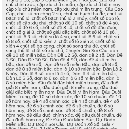
chủ chính xác, cặp xíu chủ chuẩn, cặp xỉu chủ hôm nay,
cặp xỉu chủ miền nam, cặp xíu chủ miền trung, Cầu Cao
Cấp, chốt số ba càng 2 số, chốt số bạch thủ đề, chốt số
bạch thủ lô, chốt số bạch thủ lô 2 nháy, chốt số bao lô,
chốt số cặp xỉu chủ, chốt số đề 10 số, chốt số đề 4 số,
chốt số đề 6 số, chốt số đề 8 số, chốt số đề đầu đuôi,
chốt số giải 8, chốt số giải đặc biệt, chốt số lô 10 số,
chốt số lô 3 số, chốt số lô 4 số, chốt số lô 6 số, chốt số
lô 8 số, chốt số lô xiên 2, chốt số lô xiên 3, chốt số lô
xiên 4 chốt số ba càng, chốt số song thủ đề, chốt số
song thủ lô, chốt số xỉu chủ, Chuyên Gia Soi Cầu, dàn
đề 10 số miền bắc, Dàn Đề 12 Số, dan đề 2 số, Dàn Đề
3 Số, Dàn Đề 30 Số, Dàn đề 4 SỐ, dàn đề 4 số miền
bắc, dàn đề 6 số, Dàn đề 6 số miền Bắc, dàn đề 8 số,
dàn đề 8 số miền bắc, dàn lô 10 số miền bắc, Dàn Lô 2
Nháy, Dàn lô 3 số, dàn lô 4 số, Dàn lô 4 số miền bắc,
Dàn Lô 5 Số, dan lo 6 so, dàn lô 6 số miền bắc, dàn lô
8 số miền bắc, đầu đuôi đặc biệt miền trung, đầu đuôi
giải 8 miền nam, đầu đuôi giải 8 miền trung, đầu đuôi
giải đặc biệt miền nam, Đầu Đuôi Miền Nam, Đầu Đuôi
Miền Trung, đề 10 số chính xác, đề 10 số chuẩn, đề 10
số hôm nay, đề 4 số chính xác, đề 4 số chuẩn, đề 4 số
hôm nay, đề 6 số chính xác, đề 6 số chuẩn, đề 6 số
hôm nay, đề 8 số chính xác, đề 8 số chuẩn, đề 8 số
hôm nay, đề đầu đuôi chính xác, đề đầu đuôi chuẩn, đề
đầu đuôi hôm nay, Đề Đầu Đuôi Miền Bắc, Dự Đoán
Miền Bắc, Dự Đoán Soi Cầu, Dự Đoán Xổ Số, Giải 7
Miền Nam, Giải 7 Miền Trung, giải 8, giải 8 chính xác,