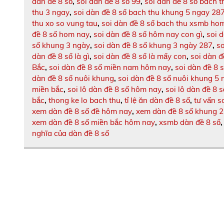
dàn đề 8 số
,
soi dàn đề 8 số 99
,
soi dàn đề 8 số bach 
thu 3 ngay
,
soi dàn đề 8 số bach thu khung 5 ngay 28
thu xo so vung tau
,
soi dàn đề 8 số bach thu xsmb ho
đề 8 số hom nay
,
soi dàn đề 8 số hôm nay con gì
,
soi 
số khung 3 ngày
,
soi dàn đề 8 số khung 3 ngày 287
,
s
dàn đề 8 số là gì
,
soi dàn đề 8 số là mấy con
,
soi dàn đ
Bắc
,
soi dàn đề 8 số miền nam hôm nay
,
soi dàn đề 8 
dàn đề 8 số nuôi khung
,
soi dàn đề 8 số nuôi khung 5
miền bắc
,
soi lô dàn đề 8 số hôm nay
,
soi lô dàn đề 8
bắc
,
thong ke lo bach thu
,
tỉ lệ ăn dàn đề 8 số
,
tư vấn s
xem dàn đề 8 số đề hôm nay
,
xem dàn đề 8 số khung 
xem dàn đề 8 số miền bắc hôm nay
,
xsmb dàn đề 8 số
nghĩa của dàn đề 8 số