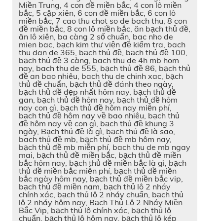
Miền Trung, 4 con đề miền bắc, 4 con lô miền
bắc, 5 cặp xiên, 6 con đề miền bắc, 6 con lô
miền bắc, 7 cao thu chot so de bach thu, 8 con
đề miền bắc, 8 con lô miền bắc, ăn bạch thủ đề,
ăn lô xiên, ba càng 2 số chuẩn, bac nho de
mien bac, bạch kim thư viện đề kiểm tra, bach
thu dan de 365, bạch thủ đề, bạch thủ đề 100,
bạch thủ đề 3 càng, bach thu de 4h mb hom
nay, bach thu de 555, bạch thủ đề 86, bạch thủ
đề an bao nhiêu, bach thu de chinh xac, bạch
thủ đề chuẩn, bạch thủ đề đánh theo ngày,
bạch thủ đề đẹp nhất hôm nay, bạch thủ đề
gan, bạch thủ đề hôm nay, bạch thủ đề hôm
nay con gì, bạch thủ đề hôm nay miễn phí,
bạch thủ đề hôm nay về bao nhiêu, bạch thủ
đề hôm nay về con gì, bạch thủ đề khung 3
ngày, Bạch thủ đề là gì, bạch thủ đề là sao,
bach thủ đề mb, bạch thủ đề mb hôm nay,
bạch thủ đề mb miễn phí, bach thu de mb ngay
mai, bạch thủ đề miền bắc, bạch thủ đề miền
bắc hôm nay, bạch thủ đề miền bắc là gì, bạch
thủ đề miền bắc miễn phí, bạch thủ đề miền
bắc ngày hôm nay, bạch thủ đề miền bắc vip,
bạch thủ đề miền nam, bạch thủ lô 2 nháy
chính xác, bạch thủ lô 2 nháy chuẩn, bạch thủ
lô 2 nháy hôm nay, Bạch Thủ Lô 2 Nháy Miền
Bắc Vip, bạch thủ lô chính xác, bạch thủ lô
chuẩn, bạch thủ lô hôm nay, bạch thủ lô kép