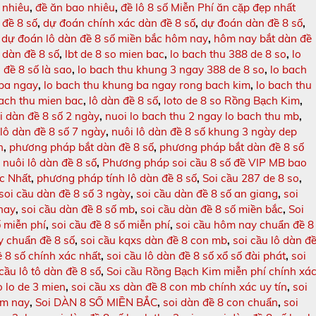
 nhiêu
,
đề ăn bao nhiêu
,
đề lô 8 số Miễn Phí ăn cặp đẹp nhất
 đề 8 số
,
dự đoán chính xác dàn đề 8 số
,
dự đoán dàn đề 8 số
,
,
dự đoán lô dàn đề 8 số miền bắc hôm nay
,
hôm nay bắt dàn đề
 dàn đề 8 số
,
lbt de 8 so mien bac
,
lo bach thu 388 de 8 so
,
lo
 đề 8 số là sao
,
lo bach thu khung 3 ngay 388 de 8 so
,
lo bach
 ba ngay
,
lo bach thu khung ba ngay rong bach kim
,
lo bach thu
bach thu mien bac
,
lô dàn đề 8 số
,
loto de 8 so Rồng Bạch Kim
,
i dàn đề 8 số 2 ngày
,
nuoi lo bach thu 2 ngay lo bach thu mb
,
 lô dàn đề 8 số 7 ngày
,
nuôi lô dàn đề 8 số khung 3 ngày dep
n
,
phương pháp bắt dàn đề 8 số
,
phương pháp bắt dàn đề 8 số
nuôi lô dàn đề 8 số
,
Phương pháp soi cầu 8 số đề VIP MB bao
c Nhất
,
phương pháp tính lô dàn đề 8 số
,
Soi cầu 287 de 8 so
,
soi cầu dàn đề 8 số 3 ngày
,
soi cầu dàn đề 8 số an giang
,
soi
 nay
,
soi cầu dàn đề 8 số mb
,
soi cầu dàn đề 8 số miền bắc
,
Soi
ố miễn phí
,
soi cầu đề 8 số miễn phí
,
soi cầu hôm nay chuẩn đề 8
y chuẩn đề 8 số
,
soi cầu kqxs dàn đề 8 con mb
,
soi cầu lô dàn đ
ề 8 số chính xác nhất
,
soi cầu lô dàn đề 8 số xổ số đài phát
,
soi
 cầu lô tô dàn đề 8 số
,
Soi cầu Rồng Bạch Kim miễn phí chính xá
o lo de 3 mien
,
soi cầu xs dàn đề 8 con mb chính xác uy tín
,
soi
ôm nay
,
Soi DÀN 8 SỐ MIỀN BẮC
,
soi dàn đề 8 con chuẩn
,
soi