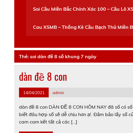
Soi Cầu Miền Bắc Chính Xác 100 – Cầu Lô 
Cau XSMB – Thống Kê Cầu Bạch Thủ Miền B
Thẻ:
soi dàn đề 8 số khung 7 ngày
dàn đề 8 con
14/04/2021
admin
dàn đề 8 con DÀN ĐỀ 8 CON HÔM NAY đã số có số 
biết đâu hợp số sẽ dễ chịu hơn ạ!. Đảm bảo lấy số c
cam cam kết tất cả các […]