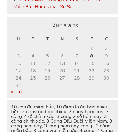
Miền Bắc Hôm Nay – Xổ Số
THÁNG 8 2026
H
B
T
N
S
B
C
1
2
3
4
5
6
7
8
9
10
11
12
13
14
15
16
17
18
19
20
21
22
23
24
25
26
27
28
29
30
31
« Th2
10 con đề miền bắc, 10 điểm lô ăn bao nhiêu
tiền, 2 nháy ăn bao nhiêu, 2 nháy hôm nay, 3
càng 2 số chính xác, 3 càng 2 số hôm nay, 3
càng chính xác, 3 Càng Đầu Đuôi Miền Nam, 3
cang hom nay, 3 càng hôm nay con gì, 3 càng
miền bắc, 3 càng vip miền bắc, 4 càng, 4 Càng