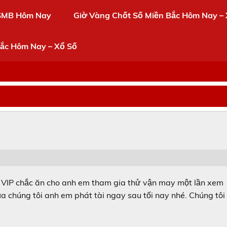
XSMB Hôm Nay
Giờ Vàng Chốt Số Miền Bắc Hôm Nay –
ắc Hôm Nay – Xổ Số
VIP chắc ăn cho anh em tham gia thử vận may một lần xem
ủa chúng tôi anh em phát tài ngay sau tối nay nhé. Chúng tôi