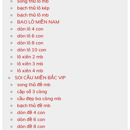
song thủ lô mb
bạch thủ lô kép
bạch thủ lô mb
BAO LÔ MIỀN NAM
dàn lô 4 con
dàn lô 6 con
dàn lô 8 con
dàn lô 10 con
lô xiên 2 mb
lô xiên 3 mb
lô xiên 4 mb
SOI CẦU MIỀN BẮC VIP
song thủ đề mb
cặp số 3 càng
cầu đẹp ba càng mb
bạch thủ đề mb
dàn đề 4 con
dàn đề 6 con
dàn đề 8 con