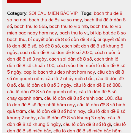
Category:
SOI CẦU MIỀN BẮC VIP
Tags:
bach thu de 8
so ha noi
,
bach thu de 8s ve so may
,
bạch thủ đề ở dàn 8
số
,
bach thu lo 555
,
bach thu lo vip mb
,
bach thu lo vip
mien bac ngay hom nay
,
bach thu lo vt
,
bi kip bat de 8 so
bach thu
,
bí quyết dàn đề 8 số dàn đề 8 số
,
bí quyết đánh
lô dàn đề 8 số
,
bộ đề 8 số
,
cách bắt dàn đề 8 số khung 5
ngày
,
cách dàn đề 8 số dàn đề 8 số 2020
,
cách nuôi lô
dàn đề 8 số 3 ngày
,
cách soi dàn đề 8 số
,
cách tính lô
dàn đề 8 số chuẩn 100
,
cách vào tiền nuôi lô dàn đề 8 số
5 ngày
,
cap lo bach thu dep nhat hom nay
,
cầu dàn đề 8
số ăn quanh năm
,
cầu lô 2 nháy miền bắc
,
cầu lô dàn đề
8 số
,
cầu lô dàn đề 8 số 3 ngày
,
cầu lô dàn đề 8 số 888
,
cầu lô dàn đề 8 số ăn quanh năm
,
cầu lô dàn đề 8 số
chạy quanh năm
,
cầu lô dàn đề 8 số chính xác 100
,
cầu
lô dàn đề 8 số đẹp nhất hôm nay
,
cầu lô dàn đề 8 số hình
quả trám
,
cầu lô dàn đề 8 số hôm nay
,
cầu lô dàn đề 8 số
khung 2 ngày
,
cầu lô dàn đề 8 số khung 3 ngày
,
cầu lô
dàn đề 8 số khung 5 ngày
,
cầu lô dàn đề 8 số là gì
,
cầu lô
dàn đề 8 số miền bắc
,
cầu lô dàn đề 8 số miền bắc hôm