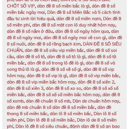
CHỐT SỐ VIP
,
dàn đề 8 số miền bắc là gì
,
dàn đề 8 số
miền bắc ngày mai
,
Dàn đề 8 số Miền Bắc và 5 cách tính
đầu tư sinh lời hiệu quả
,
dàn đề 8 số miền nam
,
Dàn đề 8
số miền phí
,
dàn đề 8 số một con lô duy nhất hôm nay
,
dàn đề 8 số nằm ở đâu
,
dàn đề 8 số ngày hôm qua
,
dàn
đề 8 số ngày mai
,
dàn đề 8 số ngày mai về con gì
,
dàn đề
8 số nuôi
,
dàn đề 8 số rồng bạch kim
,
DÀN ĐỀ 8 SỐ SIÊU
CHUẨN
,
dàn đề 8 số siêu vip miền bắc
,
dàn đề 8 số soi
cầu
,
dàn đề 8 số tô
,
dàn đề 8 số tô là gì
,
dàn đề 8 số tô
miền bắc
,
dàn đề 8 số trong lô đề là gì
,
dàn đề 8 số và
song thủ lô là gì
,
dàn đề 8 số về số gì
,
dàn đề 8 số vip
hôm nay
,
dàn đề 8 số vip là gì
,
dàn đề 8 số vip miền bắc
,
dàn đề 8 số vip miền bắc hôm nay
,
dàn đề 8 số xiên 2
,
dàn đề 8 số xiên 3
,
dàn đề 8 số xo so
,
dàn đề 8 số xổ số
miền bắc
,
dàn đề 8 số xổ số miền bắc hôm nay
,
dàn đề 8
số xsmb
,
dàn đề chuẩn 8 số mb
,
Dàn de chuẩn hôm nay
,
dàn đề mb chuẩn 8 số dàn đề 8 số miền bắc
,
dàn đề
thang 8 số miền bắc
,
dàn lô 8 số miền bắc
,
Dàn lô 8 số
miền phí
,
Dàn lô đề 8 số miền bắc
,
Dàn lô de 8 số miền
phí
,
Dàn lô đề 8 số siêu chuẩn
,
đánh dàn đề 8 số an bao