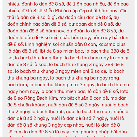
nhiêu
,
đánh lô dàn đề 8 số
,
đè 1 ăn bao nhiêu
,
đề ăn bao
nhiêu
,
đề lô 8 số Miễn Phí ăn cặp đẹp nhất hôm nay
,
độc
thủ lô dàn đề 8 số là gì
,
dự đoán cầu dàn đề 8 số
,
dự
đoán chính xác dàn đề 8 số
,
dự đoán dàn đề 8 số
,
dự
đoán dàn đề 8 số hôm nay
,
dự đoán lô dàn đề 8 số
,
dự
đoán lô dàn đề 8 số miền bắc hôm nay
,
hôm nay bắt dàn
đề 8 số
,
kinh nghiệm soi chuẩn dàn 8 con
,
kqxsmb plus
lô dàn đề 8 số
,
lbt de 8 so mien bac
,
lo bach thu 388 de 8
so
,
lo bach thu dong thap
,
lo bach thu hom nay la con gi
dàn đề 8 số là sao
,
lo bach thu khung 3 ngay 388 de 8
so
,
lo bach thu khung 3 ngay mien phi 8 so de
,
lo bach
thu khung ba ngay
,
lo bach thu khung ba ngay rong
bach kim
,
lo bach thu khung max 3 ngay
,
lo bach thu mb
ngay hom nay
,
lo bach thu mien bac
,
lô dàn đề 8 số
,
loto
de 8 so Rồng Bạch Kim
,
mb bắt chuẩn 8 con đề
,
mb dàn
đề 8 chuẩn không
,
nuôi dàn đề 8 số 2 ngày
,
nuoi lo bach
thu 2 ngay lo bach thu mb
,
nuoi lo bach thu.com
,
nuôi lô
dàn đề 8 số 2 ngày
,
nuôi lô dàn đề 8 số 7 ngày
,
nuôi lô
dàn đề 8 số khung 3 ngày dep nhat
,
nuôi lô dàn đề 8
số.com lô dàn đề 8 số là mấy con
,
phương pháp bắt dàn