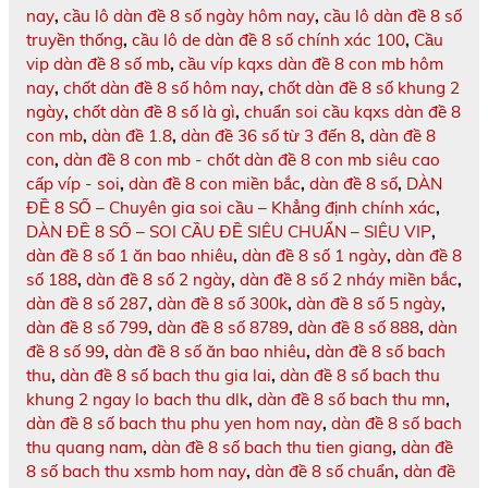
nay
,
cầu lô dàn đề 8 số ngày hôm nay
,
cầu lô dàn đề 8 số
truyền thống
,
cầu lô de dàn đề 8 số chính xác 100
,
Cầu
vip dàn đề 8 số mb
,
cầu víp kqxs dàn đề 8 con mb hôm
nay
,
chốt dàn đề 8 số hôm nay
,
chốt dàn đề 8 số khung 2
ngày
,
chốt dàn đề 8 số là gì
,
chuẩn soi cầu kqxs dàn đề 8
con mb
,
dàn đề 1.8
,
dàn đề 36 số từ 3 đến 8
,
dàn đề 8
con
,
dàn đề 8 con mb - chốt dàn đề 8 con mb siêu cao
cấp víp - soi
,
dàn đề 8 con miền bắc
,
dàn đề 8 số
,
DÀN
ĐỀ 8 SỐ – Chuyên gia soi cầu – Khẳng định chính xác
,
DÀN ĐỀ 8 SỐ – SOI CẦU ĐỀ SIÊU CHUẨN – SIÊU VIP
,
dàn đề 8 số 1 ăn bao nhiêu
,
dàn đề 8 số 1 ngày
,
dàn đề 8
số 188
,
dàn đề 8 số 2 ngày
,
dàn đề 8 số 2 nháy miền bắc
,
dàn đề 8 số 287
,
dàn đề 8 số 300k
,
dàn đề 8 số 5 ngày
,
dàn đề 8 số 799
,
dàn đề 8 số 8789
,
dàn đề 8 số 888
,
dàn
đề 8 số 99
,
dàn đề 8 số ăn bao nhiêu
,
dàn đề 8 số bach
thu
,
dàn đề 8 số bach thu gia lai
,
dàn đề 8 số bach thu
khung 2 ngay lo bach thu dlk
,
dàn đề 8 số bach thu mn
,
dàn đề 8 số bach thu phu yen hom nay
,
dàn đề 8 số bach
thu quang nam
,
dàn đề 8 số bach thu tien giang
,
dàn đề
8 số bach thu xsmb hom nay
,
dàn đề 8 số chuẩn
,
dàn đề