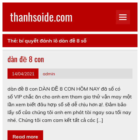
Skip
to
thanhsoide.com
content
Thẻ:
bí quyết đánh lô dàn đề 8 số
dàn đề 8 con
14/04/2021
admin
dàn đề 8 con DÀN ĐỀ 8 CON HÔM NAY đã số có
số VIP chắc ăn cho anh em tham gia thử vận may một
lần xem biết đâu hợp số sẽ dễ chịu hơn ạ!. Đảm bảo
lấy số của chúng tôi anh em phát tài ngay sau tối nay
nhé. Chúng tôi cam cam kết tất cả các […]
Read more