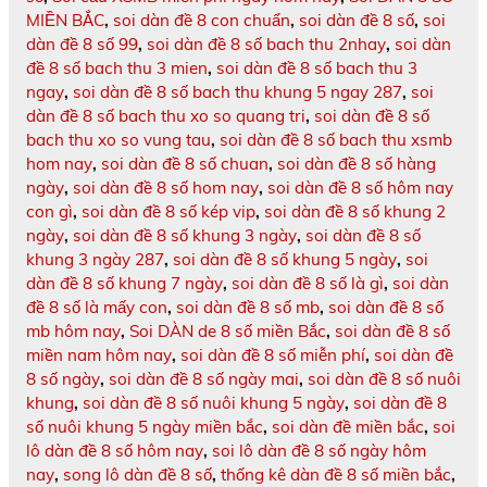
MIỀN BẮC
,
soi dàn đề 8 con chuẩn
,
soi dàn đề 8 số
,
soi
dàn đề 8 số 99
,
soi dàn đề 8 số bach thu 2nhay
,
soi dàn
đề 8 số bach thu 3 mien
,
soi dàn đề 8 số bach thu 3
ngay
,
soi dàn đề 8 số bach thu khung 5 ngay 287
,
soi
dàn đề 8 số bach thu xo so quang tri
,
soi dàn đề 8 số
bach thu xo so vung tau
,
soi dàn đề 8 số bach thu xsmb
hom nay
,
soi dàn đề 8 số chuan
,
soi dàn đề 8 số hàng
ngày
,
soi dàn đề 8 số hom nay
,
soi dàn đề 8 số hôm nay
con gì
,
soi dàn đề 8 số kép vip
,
soi dàn đề 8 số khung 2
ngày
,
soi dàn đề 8 số khung 3 ngày
,
soi dàn đề 8 số
khung 3 ngày 287
,
soi dàn đề 8 số khung 5 ngày
,
soi
dàn đề 8 số khung 7 ngày
,
soi dàn đề 8 số là gì
,
soi dàn
đề 8 số là mấy con
,
soi dàn đề 8 số mb
,
soi dàn đề 8 số
mb hôm nay
,
Soi DÀN de 8 số miền Bắc
,
soi dàn đề 8 số
miền nam hôm nay
,
soi dàn đề 8 số miễn phí
,
soi dàn đề
8 số ngày
,
soi dàn đề 8 số ngày mai
,
soi dàn đề 8 số nuôi
khung
,
soi dàn đề 8 số nuôi khung 5 ngày
,
soi dàn đề 8
số nuôi khung 5 ngày miền bắc
,
soi dàn đề miền bắc
,
soi
lô dàn đề 8 số hôm nay
,
soi lô dàn đề 8 số ngày hôm
nay
,
song lô dàn đề 8 số
,
thống kê dàn đề 8 số miền bắc
,