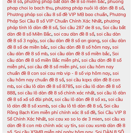
đề 8 số
,
phương pháp bắt dàn đề 8 số miền bắc
,
phuong
phap choi lo bach thu
,
phương pháp nuôi lô dàn đề 8 số
,
Phương pháp soi cầu 8 số đề VIP MB bao chuẩn
,
Phương
Pháp Soi Cầu 8 số VIP Chuẩn Chính Xác Nhất
,
phương
pháp tính lô dàn đề 8 số
,
Soi cầu 287 de 8 so
,
Soi cầu bắt
dàn đề 8 số Miền Bắc
,
soi cau dàn đề 8 số
,
soi cầu dàn
đề 8 số 3 ngày
,
soi cầu dàn đề 8 số an giang
,
soi cầu dàn
đề 8 số de miền bắc
,
soi cầu dàn đề 8 số hôm nay
,
soi
cầu dàn đề 8 số mb
,
soi cầu dàn đề 8 số miền bắc
,
Soi
cầu dàn đề 8 số miền Bắc miễn phí
,
soi cầu dàn đề 8 số
miễn phí
,
soi cầu đề 8 số miễn phí
,
soi cầu hôm nay
chuẩn đề 8 con soi cau mb vip - 8 số vip hôm nay
,
soi
cầu hôm nay chuẩn đề 8 số
,
soi cầu kqxs dàn đề 8 con
mb
,
soi cầu lô dàn đề 8 số 8785
,
soi cầu lô dàn đề 8 số
888
,
soi cầu lô dàn đề 8 số chính xác nhất
,
soi cầu lô dàn
đề 8 số xổ số đài phát
,
soi cầu lô dàn đề 8 số xs
,
soi cầu
lô dàn đề 8 số xsmb
,
soi cầu lô tô dàn đề 8 số
,
Soi cầu
Rồng Bạch Kim miễn phí chính xác 8 số đề
,
Soi Cầu VIP 8
Số Chính Xác Nhất
,
soi cau xo so lo de 3 mien
,
soi cầu xs
dàn đề 8 con mb chính xác uy tín
,
soi cau xsmb dàn đề 8
số
,
Soi cầu XSMB miễn phí ngày hôm nay
,
Soi DÀN 8 SỐ