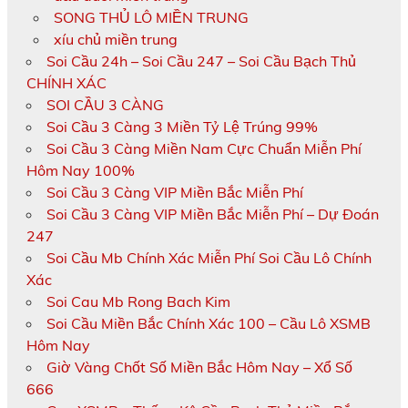
SONG THỦ LÔ MIỀN TRUNG
xíu chủ miền trung
Soi Cầu 24h – Soi Cầu 247 – Soi Cầu Bạch Thủ
CHÍNH XÁC
SOI CẦU 3 CÀNG
Soi Cầu 3 Càng 3 Miền Tỷ Lệ Trúng 99%
Soi Cầu 3 Càng Miền Nam Cực Chuẩn Miễn Phí
Hôm Nay 100%
Soi Cầu 3 Càng VIP Miền Bắc Miễn Phí
Soi Cầu 3 Càng VIP Miền Bắc Miễn Phí – Dự Đoán
247
Soi Cầu Mb Chính Xác Miễn Phí Soi Cầu Lô Chính
Xác
Soi Cau Mb Rong Bach Kim
Soi Cầu Miền Bắc Chính Xác 100 – Cầu Lô XSMB
Hôm Nay
Giờ Vàng Chốt Số Miền Bắc Hôm Nay – Xổ Số
666