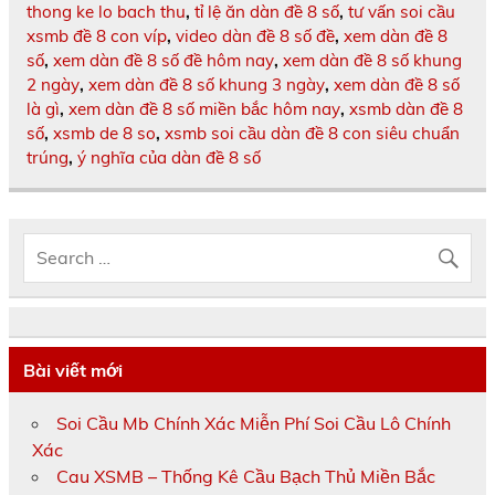
thong ke lo bach thu
,
tỉ lệ ăn dàn đề 8 số
,
tư vấn soi cầu
xsmb đề 8 con víp
,
video dàn đề 8 số đề
,
xem dàn đề 8
số
,
xem dàn đề 8 số đề hôm nay
,
xem dàn đề 8 số khung
2 ngày
,
xem dàn đề 8 số khung 3 ngày
,
xem dàn đề 8 số
là gì
,
xem dàn đề 8 số miền bắc hôm nay
,
xsmb dàn đề 8
số
,
xsmb de 8 so
,
xsmb soi cầu dàn đề 8 con siêu chuẩn
trúng
,
ý nghĩa của dàn đề 8 số
Bài viết mới
Soi Cầu Mb Chính Xác Miễn Phí Soi Cầu Lô Chính
Xác
Cau XSMB – Thống Kê Cầu Bạch Thủ Miền Bắc