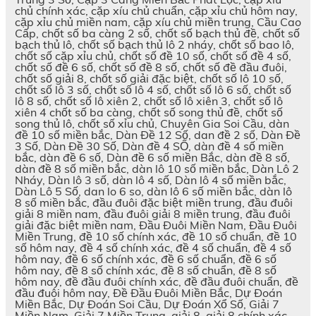
chủ chính xác, cặp xíu chủ chuẩn, cặp xỉu chủ hôm nay,
cặp xỉu chủ miền nam, cặp xíu chủ miền trung, Cầu Cao
Cấp, chốt số ba càng 2 số, chốt số bạch thủ đề, chốt số
bạch thủ lô, chốt số bạch thủ lô 2 nháy, chốt số bao lô,
chốt số cặp xỉu chủ, chốt số đề 10 số, chốt số đề 4 số,
chốt số đề 6 số, chốt số đề 8 số, chốt số đề đầu đuôi,
chốt số giải 8, chốt số giải đặc biệt, chốt số lô 10 số,
chốt số lô 3 số, chốt số lô 4 số, chốt số lô 6 số, chốt số
lô 8 số, chốt số lô xiên 2, chốt số lô xiên 3, chốt số lô
xiên 4 chốt số ba càng, chốt số song thủ đề, chốt số
song thủ lô, chốt số xỉu chủ, Chuyên Gia Soi Cầu, dàn
đề 10 số miền bắc, Dàn Đề 12 Số, dan đề 2 số, Dàn Đề
3 Số, Dàn Đề 30 Số, Dàn đề 4 SỐ, dàn đề 4 số miền
bắc, dàn đề 6 số, Dàn đề 6 số miền Bắc, dàn đề 8 số,
dàn đề 8 số miền bắc, dàn lô 10 số miền bắc, Dàn Lô 2
Nháy, Dàn lô 3 số, dàn lô 4 số, Dàn lô 4 số miền bắc,
Dàn Lô 5 Số, dan lo 6 so, dàn lô 6 số miền bắc, dàn lô
8 số miền bắc, đầu đuôi đặc biệt miền trung, đầu đuôi
giải 8 miền nam, đầu đuôi giải 8 miền trung, đầu đuôi
giải đặc biệt miền nam, Đầu Đuôi Miền Nam, Đầu Đuôi
Miền Trung, đề 10 số chính xác, đề 10 số chuẩn, đề 10
số hôm nay, đề 4 số chính xác, đề 4 số chuẩn, đề 4 số
hôm nay, đề 6 số chính xác, đề 6 số chuẩn, đề 6 số
hôm nay, đề 8 số chính xác, đề 8 số chuẩn, đề 8 số
hôm nay, đề đầu đuôi chính xác, đề đầu đuôi chuẩn, đề
đầu đuôi hôm nay, Đề Đầu Đuôi Miền Bắc, Dự Đoán
Miền Bắc, Dự Đoán Soi Cầu, Dự Đoán Xổ Số, Giải 7
Miền Nam, Giải 7 Miền Trung, giải 8, giải 8 chính xác,