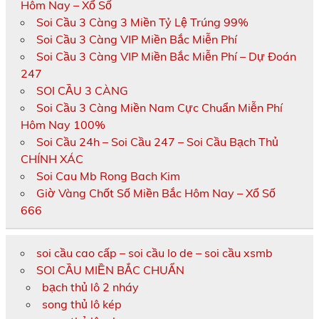
Hôm Nay – Xổ Số
Soi Cầu 3 Càng 3 Miền Tỷ Lệ Trúng 99%
Soi Cầu 3 Càng VIP Miền Bắc Miễn Phí
Soi Cầu 3 Càng VIP Miền Bắc Miễn Phí – Dự Đoán
247
SOI CẦU 3 CÀNG
Soi Cầu 3 Càng Miền Nam Cực Chuẩn Miễn Phí
Hôm Nay 100%
Soi Cầu 24h – Soi Cầu 247 – Soi Cầu Bạch Thủ
CHÍNH XÁC
Soi Cau Mb Rong Bach Kim
Giờ Vàng Chốt Số Miền Bắc Hôm Nay – Xổ Số
666
soi cầu cao cấp – soi cầu lo de – soi cầu xsmb
SOI CẦU MIỀN BẮC CHUẨN
bạch thủ lô 2 nháy
song thủ lô kép