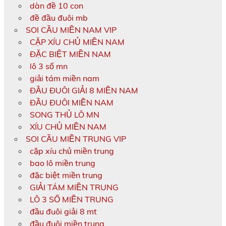
dàn đề 10 con
đề đầu đuôi mb
SOI CẦU MIỀN NAM VIP
CẶP XÍU CHỦ MIỀN NAM
ĐẶC BIỆT MIỀN NAM
lô 3 số mn
giải tám miền nam
ĐẦU ĐUÔI GIẢI 8 MIỀN NAM
ĐẦU ĐUÔI MIỀN NAM
SONG THỦ LÔ MN
XÍU CHỦ MIỀN NAM
SOI CẦU MIỀN TRUNG VIP
cặp xíu chủ miền trung
bao lô miền trung
đặc biệt miền trung
GIẢI TÁM MIỀN TRUNG
LÔ 3 SỐ MIỀN TRUNG
đầu đuôi giải 8 mt
đầu đuôi miền trung