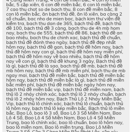
bắc, 5 cặp xiên, 6 con đề miền bắc, 6 con lô miền bắc,
7 cao thu chot so de bach thu, 8 con đề miền bắc, 8
con lô miền bắc, ăn bạch thủ đề, ăn lô xiên, ba càng 2
số chuẩn, bac nho de mien bac, bạch kim thư viện đề
kiểm tra, bach thu dan de 365, bạch thủ đề, bạch thủ
đề 100, bạch thủ đề 3 càng, bach thu de 4h mb hom
nay, bach thu de 555, bạch thủ đề 86, bạch thủ đề an
bao nhiêu, bach thu de chinh xac, bạch thủ đề chuẩn,
bạch thủ đề đánh theo ngày, bạch thủ đề đẹp nhất
hôm nay, bạch thủ đề gan, bạch thủ đề hôm nay, bạch
thủ đề hôm nay con gì, bạch thủ đề hôm nay miễn phí,
bạch thủ đề hôm nay về bao nhiêu, bạch thủ đề hôm
nay về con gì, bạch thủ đề khung 3 ngày, Bạch thủ đề
là gì, bạch thủ đề là sao, bach thủ đề mb, bạch thủ đề
mb hôm nay, bạch thủ đề mb miễn phí, bach thu de mb
ngay mai, bạch thủ đề miền bắc, bạch thủ đề miền bắc
hôm nay, bạch thủ đề miền bắc là gì, bạch thủ đề miền
bắc miễn phí, bạch thủ đề miền bắc ngày hôm nay,
bạch thủ đề miền bắc vip, bạch thủ đề miền nam, bạch
thủ lô 2 nháy chính xác, bạch thủ lô 2 nháy chuẩn, bạch
thủ lô 2 nháy hôm nay, Bạch Thủ Lô 2 Nháy Miền Bắc
Vip, bạch thủ lô chính xác, bạch thủ lô chuẩn, bạch thủ
lô hôm nay, bạch thủ lô kép miền bắc, Bạch thủ lô miền
bắc, Bao Lô, bao lô 3 số, Bao Lô 3 Số Miền Nam, Bao
Lô 4 Số, Bao Lô 4 Số Miền Nam, Bao Lô 4 Số Miền
Trung, bao lô chính xác, bao lô chuẩn, bao lô hôm nay,
bao lô miền nam, Bao lô miền trung, Bao Lô Miền
Trung 3 Số, Cặp 3 Càng Miền Bắc Phát Lộc, cặp xíu