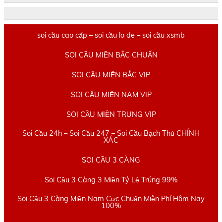
soi cầu cao cấp – soi cầu lo de – soi cầu xsmb
SOI CẦU MIỀN BẮC CHUẨN
SOI CẦU MIỀN BẮC VIP
SOI CẦU MIỀN NAM VIP
SOI CẦU MIỀN TRUNG VIP
Soi Cầu 24h – Soi Cầu 247 – Soi Cầu Bạch Thủ CHÍNH
XÁC
SOI CẦU 3 CÀNG
Soi Cầu 3 Càng 3 Miền Tỷ Lệ Trúng 99%
Soi Cầu 3 Càng Miền Nam Cực Chuẩn Miễn Phí Hôm Nay
100%