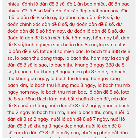
nhiêu
,
đánh lô dàn đề 8 số
,
đè 1 ăn bao nhiêu
,
đề ăn bao
nhiêu
,
đề lô 8 số Miễn Phí ăn cặp đẹp nhất hôm nay
,
độc
thủ lô dàn đề 8 số là gì
,
dự đoán cầu dàn đề 8 số
,
dự
đoán chính xác dàn đề 8 số
,
dự đoán dàn đề 8 số
,
dự
đoán dàn đề 8 số hôm nay
,
dự đoán lô dàn đề 8 số
,
dự
đoán lô dàn đề 8 số miền bắc hôm nay
,
hôm nay bắt dàn
đề 8 số
,
kinh nghiệm soi chuẩn dàn 8 con
,
kqxsmb plus
lô dàn đề 8 số
,
lbt de 8 so mien bac
,
lo bach thu 388 de 8
so
,
lo bach thu dong thap
,
lo bach thu hom nay la con gi
dàn đề 8 số là sao
,
lo bach thu khung 3 ngay 388 de 8
so
,
lo bach thu khung 3 ngay mien phi 8 so de
,
lo bach
thu khung ba ngay
,
lo bach thu khung ba ngay rong
bach kim
,
lo bach thu khung max 3 ngay
,
lo bach thu mb
ngay hom nay
,
lo bach thu mien bac
,
lô dàn đề 8 số
,
loto
de 8 so Rồng Bạch Kim
,
mb bắt chuẩn 8 con đề
,
mb dàn
đề 8 chuẩn không
,
nuôi dàn đề 8 số 2 ngày
,
nuoi lo bach
thu 2 ngay lo bach thu mb
,
nuoi lo bach thu.com
,
nuôi lô
dàn đề 8 số 2 ngày
,
nuôi lô dàn đề 8 số 7 ngày
,
nuôi lô
dàn đề 8 số khung 3 ngày dep nhat
,
nuôi lô dàn đề 8
số.com lô dàn đề 8 số là mấy con
,
phương pháp bắt dàn