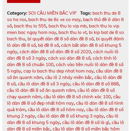
Category:
SOI CẦU MIỀN BẮC VIP
Tags:
bach thu de 8
so ha noi
,
bach thu de 8s ve so may
,
bạch thủ đề ở dàn 8
số
,
bach thu lo 555
,
bach thu lo vip mb
,
bach thu lo vip
mien bac ngay hom nay
,
bach thu lo vt
,
bi kip bat de 8 so
bach thu
,
bí quyết dàn đề 8 số dàn đề 8 số
,
bí quyết đánh
lô dàn đề 8 số
,
bộ đề 8 số
,
cách bắt dàn đề 8 số khung 5
ngày
,
cách dàn đề 8 số dàn đề 8 số 2020
,
cách nuôi lô
dàn đề 8 số 3 ngày
,
cách soi dàn đề 8 số
,
cách tính lô
dàn đề 8 số chuẩn 100
,
cách vào tiền nuôi lô dàn đề 8 số
5 ngày
,
cap lo bach thu dep nhat hom nay
,
cầu dàn đề 8
số ăn quanh năm
,
cầu lô 2 nháy miền bắc
,
cầu lô dàn đề
8 số
,
cầu lô dàn đề 8 số 3 ngày
,
cầu lô dàn đề 8 số 888
,
cầu lô dàn đề 8 số ăn quanh năm
,
cầu lô dàn đề 8 số
chạy quanh năm
,
cầu lô dàn đề 8 số chính xác 100
,
cầu
lô dàn đề 8 số đẹp nhất hôm nay
,
cầu lô dàn đề 8 số hình
quả trám
,
cầu lô dàn đề 8 số hôm nay
,
cầu lô dàn đề 8 số
khung 2 ngày
,
cầu lô dàn đề 8 số khung 3 ngày
,
cầu lô
dàn đề 8 số khung 5 ngày
,
cầu lô dàn đề 8 số là gì
,
cầu lô
dàn đề 8 số miền bắc
,
cầu lô dàn đề 8 số miền bắc hôm