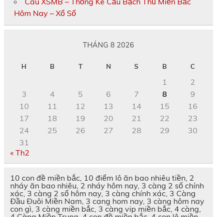
Cau XSMB – Thống Kê Cầu Bạch Thủ Miền Bắc
Hôm Nay – Xổ Số
THÁNG 8 2026
H
B
T
N
S
B
C
1
2
3
4
5
6
7
8
9
10
11
12
13
14
15
16
17
18
19
20
21
22
23
24
25
26
27
28
29
30
31
« Th2
10 con đề miền bắc, 10 điểm lô ăn bao nhiêu tiền, 2
nháy ăn bao nhiêu, 2 nháy hôm nay, 3 càng 2 số chính
xác, 3 càng 2 số hôm nay, 3 càng chính xác, 3 Càng
Đầu Đuôi Miền Nam, 3 cang hom nay, 3 càng hôm nay
con gì, 3 càng miền bắc, 3 càng vip miền bắc, 4 càng,
4 Càng Miền Trung, 4 con đề miền bắc, 4 con lô miền