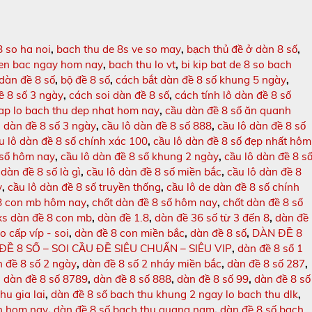
8 so ha noi
,
bach thu de 8s ve so may
,
bạch thủ đề ở dàn 8 số
,
ien bac ngay hom nay
,
bach thu lo vt
,
bi kip bat de 8 so bach
 dàn đề 8 số
,
bộ đề 8 số
,
cách bắt dàn đề 8 số khung 5 ngày
,
ề 8 số 3 ngày
,
cách soi dàn đề 8 số
,
cách tính lô dàn đề 8 số
ap lo bach thu dep nhat hom nay
,
cầu dàn đề 8 số ăn quanh
ô dàn đề 8 số 3 ngày
,
cầu lô dàn đề 8 số 888
,
cầu lô dàn đề 8 số
u lô dàn đề 8 số chính xác 100
,
cầu lô dàn đề 8 số đẹp nhất hôm
 số hôm nay
,
cầu lô dàn đề 8 số khung 2 ngày
,
cầu lô dàn đề 8 s
 dàn đề 8 số là gì
,
cầu lô dàn đề 8 số miền bắc
,
cầu lô dàn đề 8
y
,
cầu lô dàn đề 8 số truyền thống
,
cầu lô de dàn đề 8 số chính
 8 con mb hôm nay
,
chốt dàn đề 8 số hôm nay
,
chốt dàn đề 8 số
xs dàn đề 8 con mb
,
dàn đề 1.8
,
dàn đề 36 số từ 3 đến 8
,
dàn đề
 cấp víp - soi
,
dàn đề 8 con miền bắc
,
dàn đề 8 số
,
DÀN ĐỀ 8
ĐỀ 8 SỐ – SOI CẦU ĐỀ SIÊU CHUẨN – SIÊU VIP
,
dàn đề 8 số 1
 đề 8 số 2 ngày
,
dàn đề 8 số 2 nháy miền bắc
,
dàn đề 8 số 287
,
,
dàn đề 8 số 8789
,
dàn đề 8 số 888
,
dàn đề 8 số 99
,
dàn đề 8 số
hu gia lai
,
dàn đề 8 số bach thu khung 2 ngay lo bach thu dlk
,
en hom nay
,
dàn đề 8 số bach thu quang nam
,
dàn đề 8 số bach