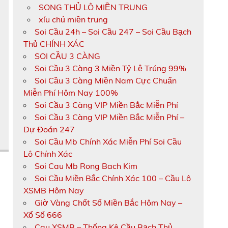
SONG THỦ LÔ MIỀN TRUNG
xíu chủ miền trung
n
Soi Cầu 24h – Soi Cầu 247 – Soi Cầu Bạch
Thủ CHÍNH XÁC
SOI CẦU 3 CÀNG
Soi Cầu 3 Càng 3 Miền Tỷ Lệ Trúng 99%
Soi Cầu 3 Càng Miền Nam Cực Chuẩn
Miễn Phí Hôm Nay 100%
Soi Cầu 3 Càng VIP Miền Bắc Miễn Phí
Soi Cầu 3 Càng VIP Miền Bắc Miễn Phí –
Dự Đoán 247
Soi Cầu Mb Chính Xác Miễn Phí Soi Cầu
Lô Chính Xác
Soi Cau Mb Rong Bach Kim
Soi Cầu Miền Bắc Chính Xác 100 – Cầu Lô
XSMB Hôm Nay
Giờ Vàng Chốt Số Miền Bắc Hôm Nay –
Xổ Số 666
Cau XSMB – Thống Kê Cầu Bạch Thủ