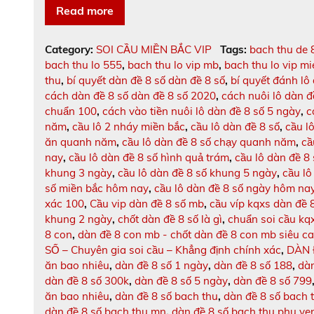
Read more
Category:
SOI CẦU MIỀN BẮC VIP
Tags:
bach thu de 
bach thu lo 555
,
bach thu lo vip mb
,
bach thu lo vip m
thu
,
bí quyết dàn đề 8 số dàn đề 8 số
,
bí quyết đánh lô
cách dàn đề 8 số dàn đề 8 số 2020
,
cách nuôi lô dàn đ
chuẩn 100
,
cách vào tiền nuôi lô dàn đề 8 số 5 ngày
,
c
năm
,
cầu lô 2 nháy miền bắc
,
cầu lô dàn đề 8 số
,
cầu l
ăn quanh năm
,
cầu lô dàn đề 8 số chạy quanh năm
,
cầ
nay
,
cầu lô dàn đề 8 số hình quả trám
,
cầu lô dàn đề 8
khung 3 ngày
,
cầu lô dàn đề 8 số khung 5 ngày
,
cầu lô
số miền bắc hôm nay
,
cầu lô dàn đề 8 số ngày hôm na
xác 100
,
Cầu vip dàn đề 8 số mb
,
cầu víp kqxs dàn đề
khung 2 ngày
,
chốt dàn đề 8 số là gì
,
chuẩn soi cầu kq
8 con
,
dàn đề 8 con mb - chốt dàn đề 8 con mb siêu cao
SỐ – Chuyên gia soi cầu – Khẳng định chính xác
,
DÀN 
ăn bao nhiêu
,
dàn đề 8 số 1 ngày
,
dàn đề 8 số 188
,
dàn
dàn đề 8 số 300k
,
dàn đề 8 số 5 ngày
,
dàn đề 8 số 799
ăn bao nhiêu
,
dàn đề 8 số bach thu
,
dàn đề 8 số bach t
dàn đề 8 số bach thu mn
,
dàn đề 8 số bach thu phu y