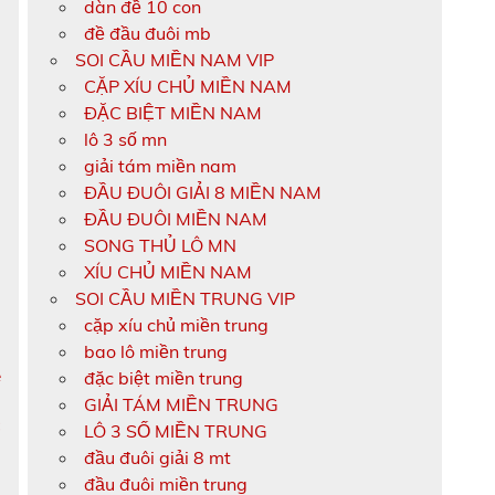
dàn đề 10 con
đề đầu đuôi mb
SOI CẦU MIỀN NAM VIP
CẶP XÍU CHỦ MIỀN NAM
ĐẶC BIỆT MIỀN NAM
lô 3 số mn
giải tám miền nam
ĐẦU ĐUÔI GIẢI 8 MIỀN NAM
ĐẦU ĐUÔI MIỀN NAM
SONG THỦ LÔ MN
XÍU CHỦ MIỀN NAM
SOI CẦU MIỀN TRUNG VIP
cặp xíu chủ miền trung
bao lô miền trung
ề
đặc biệt miền trung
GIẢI TÁM MIỀN TRUNG
c
LÔ 3 SỐ MIỀN TRUNG
đầu đuôi giải 8 mt
đầu đuôi miền trung