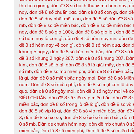
thu tien giang
,
dàn đề 8 số bach thu xsmb hom nay
,
dà
nay
,
dàn đề 8 số chuẩn xác
,
dàn đề 8 số con gì
,
dàn đề
dàn đề 8 số duy nhất một con
,
dàn đề 8 số dàn đề 8 s
mb
,
dàn đề 8 số đề miền bắc
,
dàn đề 8 số đề miền bắc
nay
,
dàn đề 8 số gia 100k
,
dàn đề 8 số gia lai
,
dàn đề 8
số hôm nay là con gì
,
dàn đề 8 số hôm nay mn
,
dàn đề
đề 8 số hôm nay về con gì
,
dàn đề 8 số hôm qua
,
dàn đ
khung 5 ngày
,
dàn đề 8 số kép miền bắc
,
dàn đề 8 số 
đề 8 số khung 2 ngày 287
,
dàn đề 8 số khung 287
,
Dàn
kim
,
dàn đề 8 số là gì
,
dàn đề 8 số là giải mấy
,
dàn đề 8
số mb
,
dàn đề 8 số mb mien phi
,
dàn đề 8 số miền bắc
là gì
,
dàn đề 8 số miền bắc ngày mai
,
Dàn đề 8 số Miền 
nam
,
Dàn đề 8 số miền phí
,
dàn đề 8 số một con lô du
qua
,
dàn đề 8 số ngày mai
,
dàn đề 8 số ngày mai về co
SIÊU CHUẨN
,
dàn đề 8 số siêu vip miền bắc
,
dàn đề 8 
miền bắc
,
dàn đề 8 số trong lô đề là gì
,
dàn đề 8 số và s
dàn đề 8 số vip là gì
,
dàn đề 8 số vip miền bắc
,
dàn đề 
3
,
dàn đề 8 số xo so
,
dàn đề 8 số xổ số miền bắc
,
dàn đ
8 số mb
,
Dàn de chuẩn hôm nay
,
dàn đề mb chuẩn 8 số
miền bắc
,
Dàn lô 8 số miền phí
,
Dàn lô đề 8 số miền bắ