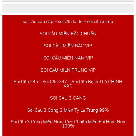
soi cầu cao cấp – soi cầu lo de – soi cầu xsmb
SOI CẦU MIỀN BẮC CHUẨN
SOI CẦU MIỀN BẮC VIP
SOI CẦU MIỀN NAM VIP
SOI CẦU MIỀN TRUNG VIP
Soi Cầu 24h – Soi Cầu 247 – Soi Cầu Bạch Thủ CHÍNH
XÁC
SOI CẦU 3 CÀNG
Soi Cầu 3 Càng 3 Miền Tỷ Lệ Trúng 99%
Soi Cầu 3 Càng Miền Nam Cực Chuẩn Miễn Phí Hôm Nay
100%