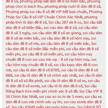
đề 8 số
,
phương pháp bắt dàn đề 8 số miền bắc
,
phuong
phap choi lo bach thu
,
phương pháp nuôi lô dàn đề 8 số
,
Phương pháp soi cầu 8 số đề VIP MB bao chuẩn
,
Phương
Pháp Soi Cầu 8 số VIP Chuẩn Chính Xác Nhất
,
phương
pháp tính lô dàn đề 8 số
,
Soi cầu 287 de 8 so
,
Soi cầu bắt
dàn đề 8 số Miền Bắc
,
soi cau dàn đề 8 số
,
soi cầu dàn
đề 8 số 3 ngày
,
soi cầu dàn đề 8 số an giang
,
soi cầu dàn
đề 8 số de miền bắc
,
soi cầu dàn đề 8 số hôm nay
,
soi
cầu dàn đề 8 số mb
,
soi cầu dàn đề 8 số miền bắc
,
Soi
cầu dàn đề 8 số miền Bắc miễn phí
,
soi cầu dàn đề 8 số
miễn phí
,
soi cầu đề 8 số miễn phí
,
soi cầu hôm nay
chuẩn đề 8 con soi cau mb vip - 8 số vip hôm nay
,
soi
cầu hôm nay chuẩn đề 8 số
,
soi cầu kqxs dàn đề 8 con
mb
,
soi cầu lô dàn đề 8 số 8785
,
soi cầu lô dàn đề 8 số
888
,
soi cầu lô dàn đề 8 số chính xác nhất
,
soi cầu lô dàn
đề 8 số xổ số đài phát
,
soi cầu lô dàn đề 8 số xs
,
soi cầu
lô dàn đề 8 số xsmb
,
soi cầu lô tô dàn đề 8 số
,
Soi cầu
Rồng Bạch Kim miễn phí chính xác 8 số đề
,
Soi Cầu VIP 8
Số Chính Xác Nhất
,
soi cau xo so lo de 3 mien
,
soi cầu xs
dàn đề 8 con mb chính xác uy tín
,
soi cau xsmb dàn đề 8
số
,
Soi cầu XSMB miễn phí ngày hôm nay
,
Soi DÀN 8 SỐ