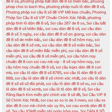
đề 8 số
,
phương pháp bắt dàn đề 8 số miền bắc
,
phuong
phap choi lo bach thu
,
phương pháp nuôi lô dàn đề 8 số
,
Phương pháp soi cầu 8 số đề VIP MB bao chuẩn
,
Phương
Pháp Soi Cầu 8 số VIP Chuẩn Chính Xác Nhất
,
phương
pháp tính lô dàn đề 8 số
,
Soi cầu 287 de 8 so
,
Soi cầu bắt
dàn đề 8 số Miền Bắc
,
soi cau dàn đề 8 số
,
soi cầu dàn
đề 8 số 3 ngày
,
soi cầu dàn đề 8 số an giang
,
soi cầu dàn
đề 8 số de miền bắc
,
soi cầu dàn đề 8 số hôm nay
,
soi
cầu dàn đề 8 số mb
,
soi cầu dàn đề 8 số miền bắc
,
Soi
cầu dàn đề 8 số miền Bắc miễn phí
,
soi cầu dàn đề 8 số
miễn phí
,
soi cầu đề 8 số miễn phí
,
soi cầu hôm nay
chuẩn đề 8 con soi cau mb vip - 8 số vip hôm nay
,
soi
cầu hôm nay chuẩn đề 8 số
,
soi cầu kqxs dàn đề 8 con
mb
,
soi cầu lô dàn đề 8 số 8785
,
soi cầu lô dàn đề 8 số
888
,
soi cầu lô dàn đề 8 số chính xác nhất
,
soi cầu lô dàn
đề 8 số xổ số đài phát
,
soi cầu lô dàn đề 8 số xs
,
soi cầu
lô dàn đề 8 số xsmb
,
soi cầu lô tô dàn đề 8 số
,
Soi cầu
Rồng Bạch Kim miễn phí chính xác 8 số đề
,
Soi Cầu VIP 8
Số Chính Xác Nhất
,
soi cau xo so lo de 3 mien
,
soi cầu xs
dàn đề 8 con mb chính xác uy tín
,
soi cau xsmb dàn đề 8
số
,
Soi cầu XSMB miễn phí ngày hôm nay
,
Soi DÀN 8 SỐ