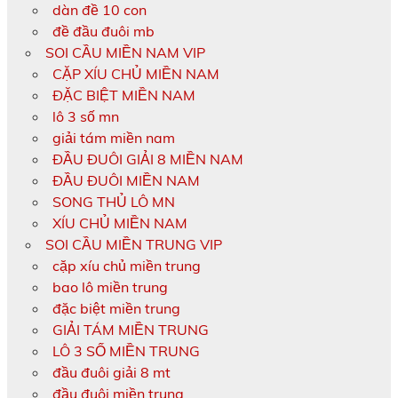
dàn đề 10 con
đề đầu đuôi mb
SOI CẦU MIỀN NAM VIP
CẶP XÍU CHỦ MIỀN NAM
ĐẶC BIỆT MIỀN NAM
lô 3 số mn
giải tám miền nam
ĐẦU ĐUÔI GIẢI 8 MIỀN NAM
ĐẦU ĐUÔI MIỀN NAM
SONG THỦ LÔ MN
XÍU CHỦ MIỀN NAM
SOI CẦU MIỀN TRUNG VIP
cặp xíu chủ miền trung
bao lô miền trung
đặc biệt miền trung
GIẢI TÁM MIỀN TRUNG
LÔ 3 SỐ MIỀN TRUNG
đầu đuôi giải 8 mt
đầu đuôi miền trung