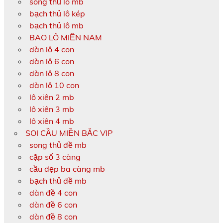
song thủ lô mb
bạch thủ lô kép
bạch thủ lô mb
BAO LÔ MIỀN NAM
dàn lô 4 con
dàn lô 6 con
dàn lô 8 con
dàn lô 10 con
lô xiên 2 mb
lô xiên 3 mb
lô xiên 4 mb
SOI CẦU MIỀN BẮC VIP
song thủ đề mb
cặp số 3 càng
cầu đẹp ba càng mb
bạch thủ đề mb
dàn đề 4 con
dàn đề 6 con
dàn đề 8 con