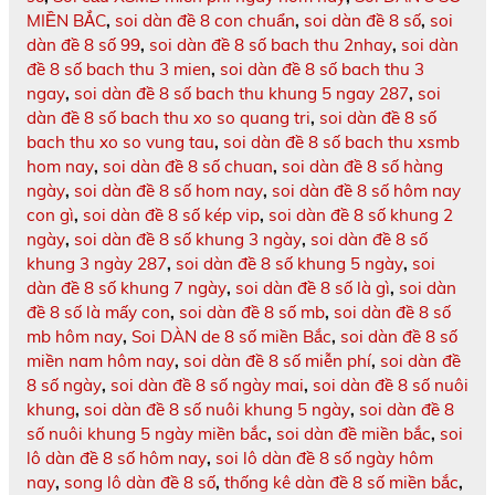
MIỀN BẮC
,
soi dàn đề 8 con chuẩn
,
soi dàn đề 8 số
,
soi
dàn đề 8 số 99
,
soi dàn đề 8 số bach thu 2nhay
,
soi dàn
đề 8 số bach thu 3 mien
,
soi dàn đề 8 số bach thu 3
ngay
,
soi dàn đề 8 số bach thu khung 5 ngay 287
,
soi
dàn đề 8 số bach thu xo so quang tri
,
soi dàn đề 8 số
bach thu xo so vung tau
,
soi dàn đề 8 số bach thu xsmb
hom nay
,
soi dàn đề 8 số chuan
,
soi dàn đề 8 số hàng
ngày
,
soi dàn đề 8 số hom nay
,
soi dàn đề 8 số hôm nay
con gì
,
soi dàn đề 8 số kép vip
,
soi dàn đề 8 số khung 2
ngày
,
soi dàn đề 8 số khung 3 ngày
,
soi dàn đề 8 số
khung 3 ngày 287
,
soi dàn đề 8 số khung 5 ngày
,
soi
dàn đề 8 số khung 7 ngày
,
soi dàn đề 8 số là gì
,
soi dàn
đề 8 số là mấy con
,
soi dàn đề 8 số mb
,
soi dàn đề 8 số
mb hôm nay
,
Soi DÀN de 8 số miền Bắc
,
soi dàn đề 8 số
miền nam hôm nay
,
soi dàn đề 8 số miễn phí
,
soi dàn đề
8 số ngày
,
soi dàn đề 8 số ngày mai
,
soi dàn đề 8 số nuôi
khung
,
soi dàn đề 8 số nuôi khung 5 ngày
,
soi dàn đề 8
số nuôi khung 5 ngày miền bắc
,
soi dàn đề miền bắc
,
soi
lô dàn đề 8 số hôm nay
,
soi lô dàn đề 8 số ngày hôm
nay
,
song lô dàn đề 8 số
,
thống kê dàn đề 8 số miền bắc
,