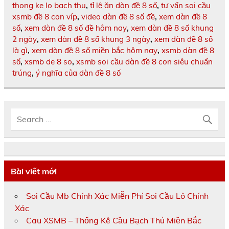
thong ke lo bach thu
,
tỉ lệ ăn dàn đề 8 số
,
tư vấn soi cầu
xsmb đề 8 con víp
,
video dàn đề 8 số đề
,
xem dàn đề 8
số
,
xem dàn đề 8 số đề hôm nay
,
xem dàn đề 8 số khung
2 ngày
,
xem dàn đề 8 số khung 3 ngày
,
xem dàn đề 8 số
là gì
,
xem dàn đề 8 số miền bắc hôm nay
,
xsmb dàn đề 8
số
,
xsmb de 8 so
,
xsmb soi cầu dàn đề 8 con siêu chuẩn
trúng
,
ý nghĩa của dàn đề 8 số
Bài viết mới
Soi Cầu Mb Chính Xác Miễn Phí Soi Cầu Lô Chính
Xác
Cau XSMB – Thống Kê Cầu Bạch Thủ Miền Bắc