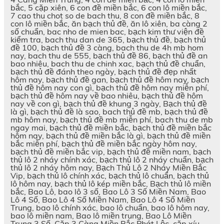
bắc, 5 cặp xiên, 6 con đề miền bắc, 6 con lô miền bắc,
7 cao thu chot so de bach thu, 8 con đề miền bắc, 8
con lô miền bắc, ăn bạch thủ đề, ăn lô xiên, ba càng 2
số chuẩn, bac nho de mien bac, bạch kim thư viện đề
kiểm tra, bach thu dan de 365, bạch thủ đề, bạch thủ
đề 100, bạch thủ đề 3 càng, bach thu de 4h mb hom
nay, bach thu de 555, bạch thủ đề 86, bạch thủ đề an
bao nhiêu, bach thu de chinh xac, bạch thủ đề chuẩn,
bạch thủ đề đánh theo ngày, bạch thủ đề đẹp nhất
hôm nay, bạch thủ đề gan, bạch thủ đề hôm nay, bạch
thủ đề hôm nay con gì, bạch thủ đề hôm nay miễn phí,
bạch thủ đề hôm nay về bao nhiêu, bạch thủ đề hôm
nay về con gì, bạch thủ đề khung 3 ngày, Bạch thủ đề
là gì, bạch thủ đề là sao, bach thủ đề mb, bạch thủ đề
mb hôm nay, bạch thủ đề mb miễn phí, bach thu de mb
ngay mai, bạch thủ đề miền bắc, bạch thủ đề miền bắc
hôm nay, bạch thủ đề miền bắc là gì, bạch thủ đề miền
bắc miễn phí, bạch thủ đề miền bắc ngày hôm nay,
bạch thủ đề miền bắc vip, bạch thủ đề miền nam, bạch
thủ lô 2 nháy chính xác, bạch thủ lô 2 nháy chuẩn, bạch
thủ lô 2 nháy hôm nay, Bạch Thủ Lô 2 Nháy Miền Bắc
Vip, bạch thủ lô chính xác, bạch thủ lô chuẩn, bạch thủ
lô hôm nay, bạch thủ lô kép miền bắc, Bạch thủ lô miền
bắc, Bao Lô, bao lô 3 số, Bao Lô 3 Số Miền Nam, Bao
Lô 4 Số, Bao Lô 4 Số Miền Nam, Bao Lô 4 Số Miền
Trung, bao lô chính xác, bao lô chuẩn, bao lô hôm nay,
bao lô miền nam, Bao lô miền trung, Bao Lô Miền
Trung 3 Số, Cặp 3 Càng Miền Bắc Phát Lộc, cặp xíu