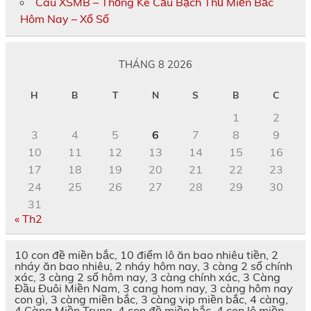
Cau XSMB – Thống Kê Cầu Bạch Thủ Miền Bắc
Hôm Nay – Xổ Số
THÁNG 8 2026
H
B
T
N
S
B
C
1
2
3
4
5
6
7
8
9
10
11
12
13
14
15
16
17
18
19
20
21
22
23
24
25
26
27
28
29
30
31
« Th2
10 con đề miền bắc, 10 điểm lô ăn bao nhiêu tiền, 2
nháy ăn bao nhiêu, 2 nháy hôm nay, 3 càng 2 số chính
xác, 3 càng 2 số hôm nay, 3 càng chính xác, 3 Càng
Đầu Đuôi Miền Nam, 3 cang hom nay, 3 càng hôm nay
con gì, 3 càng miền bắc, 3 càng vip miền bắc, 4 càng,
4 Càng Miền Trung, 4 con đề miền bắc, 4 con lô miền