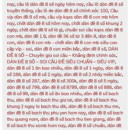
nay
,
cầu lô dàn đề 8 số ngày hôm nay
,
cầu lô dàn đề 8 số
truyền thống
,
cầu lô de dàn đề 8 số chính xác 100
,
Cầu
vip dàn đề 8 số mb
,
cầu víp kqxs dàn đề 8 con mb hôm
nay
,
chốt dàn đề 8 số hôm nay
,
chốt dàn đề 8 số khung 2
ngày
,
chốt dàn đề 8 số là gì
,
chuẩn soi cầu kqxs dàn đề 8
con mb
,
dàn đề 1.8
,
dàn đề 36 số từ 3 đến 8
,
dàn đề 8
con
,
dàn đề 8 con mb - chốt dàn đề 8 con mb siêu cao
cấp víp - soi
,
dàn đề 8 con miền bắc
,
dàn đề 8 số
,
DÀN
ĐỀ 8 SỐ – Chuyên gia soi cầu – Khẳng định chính xác
,
DÀN ĐỀ 8 SỐ – SOI CẦU ĐỀ SIÊU CHUẨN – SIÊU VIP
,
dàn đề 8 số 1 ăn bao nhiêu
,
dàn đề 8 số 1 ngày
,
dàn đề 8
số 188
,
dàn đề 8 số 2 ngày
,
dàn đề 8 số 2 nháy miền bắc
,
dàn đề 8 số 287
,
dàn đề 8 số 300k
,
dàn đề 8 số 5 ngày
,
dàn đề 8 số 799
,
dàn đề 8 số 8789
,
dàn đề 8 số 888
,
dàn
đề 8 số 99
,
dàn đề 8 số ăn bao nhiêu
,
dàn đề 8 số bach
thu
,
dàn đề 8 số bach thu gia lai
,
dàn đề 8 số bach thu
khung 2 ngay lo bach thu dlk
,
dàn đề 8 số bach thu mn
,
dàn đề 8 số bach thu phu yen hom nay
,
dàn đề 8 số bach
thu quang nam
,
dàn đề 8 số bach thu tien giang
,
dàn đề
8 số bach thu xsmb hom nay
,
dàn đề 8 số chuẩn
,
dàn đề