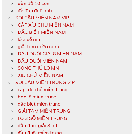
dàn đề 10 con
đề đầu đuôi mb
SOI CẦU MIỀN NAM VIP
CẶP XÍU CHỦ MIỀN NAM
ĐẶC BIỆT MIỀN NAM
lô 3 số mn
giải tám miền nam
ĐẦU ĐUÔI GIẢI 8 MIỀN NAM
ĐẦU ĐUÔI MIỀN NAM
SONG THỦ LÔ MN
XÍU CHỦ MIỀN NAM
SOI CẦU MIỀN TRUNG VIP
cặp xíu chủ miền trung
bao lô miền trung
đặc biệt miền trung
GIẢI TÁM MIỀN TRUNG
LÔ 3 SỐ MIỀN TRUNG
đầu đuôi giải 8 mt
đầu đuôi miền trung