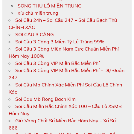
SONG THỦ LÔ MIỀN TRUNG
xíu chủ miền trung
Soi Cầu 24h – Soi Cầu 247 – Soi Cầu Bạch Thủ
CHÍNH XÁC
SOI CẦU 3 CÀNG
Soi Cầu 3 Càng 3 Miền Tỷ Lệ Trúng 99%
Soi Cầu 3 Càng Miền Nam Cực Chuẩn Miễn Phí
Hôm Nay 100%
Soi Cầu 3 Càng VIP Miền Bắc Miễn Phí
Soi Cầu 3 Càng VIP Miền Bắc Miễn Phí – Dự Đoán
247
Soi Cầu Mb Chính Xác Miễn Phí Soi Cầu Lô Chính
Xác
Soi Cau Mb Rong Bach Kim
Soi Cầu Miền Bắc Chính Xác 100 – Cầu Lô XSMB
Hôm Nay
Giờ Vàng Chốt Số Miền Bắc Hôm Nay – Xổ Số
666