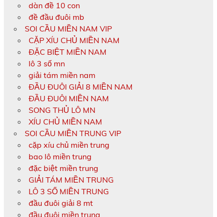
dàn đề 10 con
đề đầu đuôi mb
SOI CẦU MIỀN NAM VIP
CẶP XÍU CHỦ MIỀN NAM
ĐẶC BIỆT MIỀN NAM
lô 3 số mn
giải tám miền nam
ĐẦU ĐUÔI GIẢI 8 MIỀN NAM
ĐẦU ĐUÔI MIỀN NAM
SONG THỦ LÔ MN
XÍU CHỦ MIỀN NAM
SOI CẦU MIỀN TRUNG VIP
cặp xíu chủ miền trung
bao lô miền trung
đặc biệt miền trung
GIẢI TÁM MIỀN TRUNG
LÔ 3 SỐ MIỀN TRUNG
đầu đuôi giải 8 mt
đầu đuôi miền trung