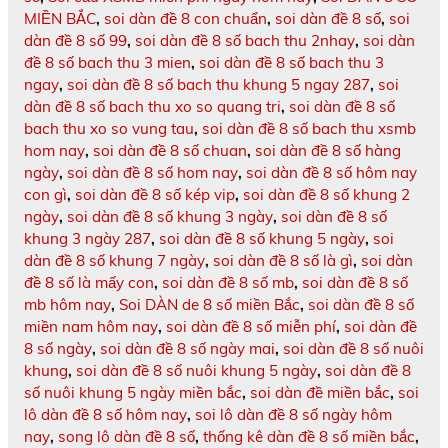
MIỀN BẮC
,
soi dàn đề 8 con chuẩn
,
soi dàn đề 8 số
,
soi
dàn đề 8 số 99
,
soi dàn đề 8 số bach thu 2nhay
,
soi dàn
đề 8 số bach thu 3 mien
,
soi dàn đề 8 số bach thu 3
ngay
,
soi dàn đề 8 số bach thu khung 5 ngay 287
,
soi
dàn đề 8 số bach thu xo so quang tri
,
soi dàn đề 8 số
bach thu xo so vung tau
,
soi dàn đề 8 số bach thu xsmb
hom nay
,
soi dàn đề 8 số chuan
,
soi dàn đề 8 số hàng
ngày
,
soi dàn đề 8 số hom nay
,
soi dàn đề 8 số hôm nay
con gì
,
soi dàn đề 8 số kép vip
,
soi dàn đề 8 số khung 2
ngày
,
soi dàn đề 8 số khung 3 ngày
,
soi dàn đề 8 số
khung 3 ngày 287
,
soi dàn đề 8 số khung 5 ngày
,
soi
dàn đề 8 số khung 7 ngày
,
soi dàn đề 8 số là gì
,
soi dàn
đề 8 số là mấy con
,
soi dàn đề 8 số mb
,
soi dàn đề 8 số
mb hôm nay
,
Soi DÀN de 8 số miền Bắc
,
soi dàn đề 8 số
miền nam hôm nay
,
soi dàn đề 8 số miễn phí
,
soi dàn đề
8 số ngày
,
soi dàn đề 8 số ngày mai
,
soi dàn đề 8 số nuôi
khung
,
soi dàn đề 8 số nuôi khung 5 ngày
,
soi dàn đề 8
số nuôi khung 5 ngày miền bắc
,
soi dàn đề miền bắc
,
soi
lô dàn đề 8 số hôm nay
,
soi lô dàn đề 8 số ngày hôm
nay
,
song lô dàn đề 8 số
,
thống kê dàn đề 8 số miền bắc
,