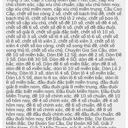
chủ chính xác, cặp xíu chủ chuẩn, cặp xỉu chủ hôm nay,
cặp xỉu chủ miền nam, cặp xíu chủ miền trung, Cầu Cao
Cấp, chốt số ba càng 2 số, chốt số bạch thủ đề, chốt số
bạch thủ lô, chốt số bạch thủ lô 2 nháy, chốt số bao lô,
chốt số cặp xỉu chủ, chốt số đề 10 số, chốt số đề 4 số,
chốt số đề 6 số, chốt số đề 8 số, chốt số đề đầu đuôi,
chốt số giải 8, chốt số giải đặc biệt, chốt số lô 10 số,
chốt số lô 3 số, chốt số lô 4 số, chốt số lô 6 số, chốt số
lô 8 số, chốt số lô xiên 2, chốt số lô xiên 3, chốt số lô
xiên 4 chốt số ba càng, chốt số song thủ đề, chốt số
song thủ lô, chốt số xỉu chủ, Chuyên Gia Soi Cầu, dàn
đề 10 số miền bắc, Dàn Đề 12 Số, dan đề 2 số, Dàn Đề
3 Số, Dàn Đề 30 Số, Dàn đề 4 SỐ, dàn đề 4 số miền
bắc, dàn đề 6 số, Dàn đề 6 số miền Bắc, dàn đề 8 số,
dàn đề 8 số miền bắc, dàn lô 10 số miền bắc, Dàn Lô 2
Nháy, Dàn lô 3 số, dàn lô 4 số, Dàn lô 4 số miền bắc,
Dàn Lô 5 Số, dan lo 6 so, dàn lô 6 số miền bắc, dàn lô
8 số miền bắc, đầu đuôi đặc biệt miền trung, đầu đuôi
giải 8 miền nam, đầu đuôi giải 8 miền trung, đầu đuôi
giải đặc biệt miền nam, Đầu Đuôi Miền Nam, Đầu Đuôi
Miền Trung, đề 10 số chính xác, đề 10 số chuẩn, đề 10
số hôm nay, đề 4 số chính xác, đề 4 số chuẩn, đề 4 số
hôm nay, đề 6 số chính xác, đề 6 số chuẩn, đề 6 số
hôm nay, đề 8 số chính xác, đề 8 số chuẩn, đề 8 số
hôm nay, đề đầu đuôi chính xác, đề đầu đuôi chuẩn, đề
đầu đuôi hôm nay, Đề Đầu Đuôi Miền Bắc, Dự Đoán
Miền Bắc, Dự Đoán Soi Cầu, Dự Đoán Xổ Số, Giải 7
Miền Nam, Giải 7 Miền Trung, giải 8, giải 8 chính xác,