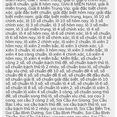
giải 8 chuẩn, giải 8 hôm nay, GIAI 8 MIỀN NAM, giải 8
miền trung, Giải 8 Miền Trung Vip, giải đặc biệt chính
xác, giải đặc biệt chuẩn, giải đặc biệt hôm nay, giải đặc
biệt miền nam, giải đặc biệt miền trung, kqxs, lô 10 số
chính xác, lô 10 số chuẩn, lô 10 số hôm nay, lô 3 số
chính xác, lô 3 số chuẩn, lô 3 số hôm nay, lô 3 số miền
nam, lô 3 số miền trung, lô 4 số chính xác, lô 4 số
chuẩn, lô 4 số hôm nay, lô 6 số chính xác, lô 6 số chuẩn,
lô 6 số hôm nay, lô 8 số chính xác, lô 8 số chuẩn, lô 8 số
hôm nay, lô xiên 2 chính xác, lô xiên 2 chuẩn, lô xiên 2
hôm nay, lô xiên 2 miền bắc, lô xiên 3 chính xác, Lô
xiên 3 chuẩn, lô xiên 3 hôm nay, lô xiên 3 miền bắc, lô
xiên 4 ba càng chuẩn, lô xiên 4 chính xác, Lô xiên 4
hôm nay, lô xiên 4 miền bắc, Miền Bắc, số chuẩn 3
càng 2 số, số chuẩn bạch thủ đề, số chuẩn bạch thủ lô,
số chuẩn bạch thủ lô 2 nháy, số chuẩn bao lô, số chuẩn
cặp xỉu chủ, số chuẩn đề 10 số, số chuẩn đề 4 số, số
chuẩn đề 6 số, số chuẩn đề 8 số, số chuẩn đề đầu đuôi,
số chuẩn giải 8, số chuẩn giải đặc biệt, số chuẩn lô 10
số, số chuẩn lô 3 số, số chuẩn lô 4 số, số chuẩn lô 6 số,
số chuẩn lô 8 số, số chuẩn lô xiên 2, số chuẩn lô xiên 3,
số chuẩn lô xiên 4 số chuẩn 3 càng, số chuẩn song thủ
đề, số chuẩn song thủ lô, số chuẩn xỉu chủ, soi cau 3
cang, soi cầu 3 càng 2 số, Soi Cầu An Giang, Soi Cầu
Bạc Liêu, soi cầu bạch thủ đề, soi cầu bạch thủ lô, soi
cầu bạch thủ lô 2 nháy, soi cau bao lô, Soi Cầu Bến Tre,
Soi Cầu Bình Dương, Soi Cầu Bình Phước, Soi Cầu Bình
Thuận, Soi Cầu Cà Mau, soi cau cap xiu chu, Soi Cầu