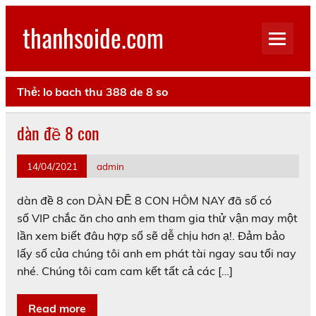
Skip
to
thanhsoide.com
content
Thẻ:
lo bach thu 388 de 8 so
dàn đề 8 con
14/04/2021
admin
dàn đề 8 con DÀN ĐỀ 8 CON HÔM NAY đã số có
số VIP chắc ăn cho anh em tham gia thử vận may một
lần xem biết đâu hợp số sẽ dễ chịu hơn ạ!. Đảm bảo
lấy số của chúng tôi anh em phát tài ngay sau tối nay
nhé. Chúng tôi cam cam kết tất cả các […]
Read more