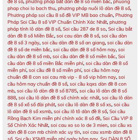
đề 8 số
,
phương pháp bắt dàn đề 8 số miền bắc
,
phuong
phap choi lo bach thu
,
phương pháp nuôi lô dàn đề 8 số
,
Phương pháp soi cầu 8 số đề VIP MB bao chuẩn
,
Phương
Pháp Soi Cầu 8 số VIP Chuẩn Chính Xác Nhất
,
phương
pháp tính lô dàn đề 8 số
,
Soi cầu 287 de 8 so
,
Soi cầu bắt
dàn đề 8 số Miền Bắc
,
soi cau dàn đề 8 số
,
soi cầu dàn
đề 8 số 3 ngày
,
soi cầu dàn đề 8 số an giang
,
soi cầu dàn
đề 8 số de miền bắc
,
soi cầu dàn đề 8 số hôm nay
,
soi
cầu dàn đề 8 số mb
,
soi cầu dàn đề 8 số miền bắc
,
Soi
cầu dàn đề 8 số miền Bắc miễn phí
,
soi cầu dàn đề 8 số
miễn phí
,
soi cầu đề 8 số miễn phí
,
soi cầu hôm nay
chuẩn đề 8 con soi cau mb vip - 8 số vip hôm nay
,
soi
cầu hôm nay chuẩn đề 8 số
,
soi cầu kqxs dàn đề 8 con
mb
,
soi cầu lô dàn đề 8 số 8785
,
soi cầu lô dàn đề 8 số
888
,
soi cầu lô dàn đề 8 số chính xác nhất
,
soi cầu lô dàn
đề 8 số xổ số đài phát
,
soi cầu lô dàn đề 8 số xs
,
soi cầu
lô dàn đề 8 số xsmb
,
soi cầu lô tô dàn đề 8 số
,
Soi cầu
Rồng Bạch Kim miễn phí chính xác 8 số đề
,
Soi Cầu VIP 8
Số Chính Xác Nhất
,
soi cau xo so lo de 3 mien
,
soi cầu xs
dàn đề 8 con mb chính xác uy tín
,
soi cau xsmb dàn đề 8
số
,
Soi cầu XSMB miễn phí ngày hôm nay
,
Soi DÀN 8 SỐ