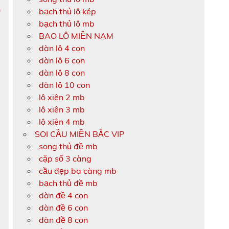
m
bạch thủ lô kép
bạch thủ lô mb
BAO LÔ MIỀN NAM
dàn lô 4 con
dàn lô 6 con
dàn lô 8 con
dàn lô 10 con
lô xiên 2 mb
lô xiên 3 mb
lô xiên 4 mb
SOI CẦU MIỀN BẮC VIP
song thủ đề mb
cặp số 3 càng
cầu đẹp ba càng mb
bạch thủ đề mb
dàn đề 4 con
dàn đề 6 con
dàn đề 8 con