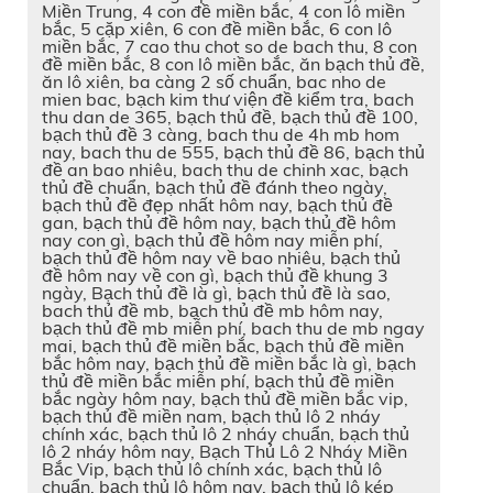
Miền Trung, 4 con đề miền bắc, 4 con lô miền
bắc, 5 cặp xiên, 6 con đề miền bắc, 6 con lô
miền bắc, 7 cao thu chot so de bach thu, 8 con
đề miền bắc, 8 con lô miền bắc, ăn bạch thủ đề,
ăn lô xiên, ba càng 2 số chuẩn, bac nho de
mien bac, bạch kim thư viện đề kiểm tra, bach
thu dan de 365, bạch thủ đề, bạch thủ đề 100,
bạch thủ đề 3 càng, bach thu de 4h mb hom
nay, bach thu de 555, bạch thủ đề 86, bạch thủ
đề an bao nhiêu, bach thu de chinh xac, bạch
thủ đề chuẩn, bạch thủ đề đánh theo ngày,
bạch thủ đề đẹp nhất hôm nay, bạch thủ đề
gan, bạch thủ đề hôm nay, bạch thủ đề hôm
nay con gì, bạch thủ đề hôm nay miễn phí,
bạch thủ đề hôm nay về bao nhiêu, bạch thủ
đề hôm nay về con gì, bạch thủ đề khung 3
ngày, Bạch thủ đề là gì, bạch thủ đề là sao,
bach thủ đề mb, bạch thủ đề mb hôm nay,
bạch thủ đề mb miễn phí, bach thu de mb ngay
mai, bạch thủ đề miền bắc, bạch thủ đề miền
bắc hôm nay, bạch thủ đề miền bắc là gì, bạch
thủ đề miền bắc miễn phí, bạch thủ đề miền
bắc ngày hôm nay, bạch thủ đề miền bắc vip,
bạch thủ đề miền nam, bạch thủ lô 2 nháy
chính xác, bạch thủ lô 2 nháy chuẩn, bạch thủ
lô 2 nháy hôm nay, Bạch Thủ Lô 2 Nháy Miền
Bắc Vip, bạch thủ lô chính xác, bạch thủ lô
chuẩn, bạch thủ lô hôm nay, bạch thủ lô kép