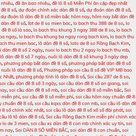
 nhiêu
,
đề ăn bao nhiêu
,
đề lô 8 số Miễn Phí ăn cặp đẹp nhất
 đề 8 số
,
dự đoán chính xác dàn đề 8 số
,
dự đoán dàn đề 8 số
,
,
dự đoán lô dàn đề 8 số miền bắc hôm nay
,
hôm nay bắt dàn đề
 dàn đề 8 số
,
lbt de 8 so mien bac
,
lo bach thu 388 de 8 so
,
lo
 đề 8 số là sao
,
lo bach thu khung 3 ngay 388 de 8 so
,
lo bach
 ba ngay
,
lo bach thu khung ba ngay rong bach kim
,
lo bach thu
bach thu mien bac
,
lô dàn đề 8 số
,
loto de 8 so Rồng Bạch Kim
,
i dàn đề 8 số 2 ngày
,
nuoi lo bach thu 2 ngay lo bach thu mb
,
 lô dàn đề 8 số 7 ngày
,
nuôi lô dàn đề 8 số khung 3 ngày dep
n
,
phương pháp bắt dàn đề 8 số
,
phương pháp bắt dàn đề 8 số
nuôi lô dàn đề 8 số
,
Phương pháp soi cầu 8 số đề VIP MB bao
c Nhất
,
phương pháp tính lô dàn đề 8 số
,
Soi cầu 287 de 8 so
,
soi cầu dàn đề 8 số 3 ngày
,
soi cầu dàn đề 8 số an giang
,
soi
 nay
,
soi cầu dàn đề 8 số mb
,
soi cầu dàn đề 8 số miền bắc
,
Soi
ố miễn phí
,
soi cầu đề 8 số miễn phí
,
soi cầu hôm nay chuẩn đề 8
y chuẩn đề 8 số
,
soi cầu kqxs dàn đề 8 con mb
,
soi cầu lô dàn đ
ề 8 số chính xác nhất
,
soi cầu lô dàn đề 8 số xổ số đài phát
,
soi
 cầu lô tô dàn đề 8 số
,
Soi cầu Rồng Bạch Kim miễn phí chính xá
o lo de 3 mien
,
soi cầu xs dàn đề 8 con mb chính xác uy tín
,
soi
ôm nay
,
Soi DÀN 8 SỐ MIỀN BẮC
,
soi dàn đề 8 con chuẩn
,
soi