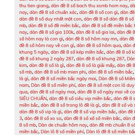
thu tien giang
,
dàn đề 8 số bach thu xsmb hom nay
,
dà
nay
,
dàn đề 8 số chuẩn xác
,
dàn đề 8 số con gì
,
dàn đề
dàn đề 8 số duy nhất một con
,
dàn đề 8 số dàn đề 8 s
mb
,
dàn đề 8 số đề miền bắc
,
dàn đề 8 số đề miền bắc
nay
,
dàn đề 8 số gia 100k
,
dàn đề 8 số gia lai
,
dàn đề 8
số hôm nay là con gì
,
dàn đề 8 số hôm nay mn
,
dàn đề
đề 8 số hôm nay về con gì
,
dàn đề 8 số hôm qua
,
dàn đ
khung 5 ngày
,
dàn đề 8 số kép miền bắc
,
dàn đề 8 số 
đề 8 số khung 2 ngày 287
,
dàn đề 8 số khung 287
,
Dàn
kim
,
dàn đề 8 số là gì
,
dàn đề 8 số là giải mấy
,
dàn đề 8
số mb
,
dàn đề 8 số mb mien phi
,
dàn đề 8 số miền bắc
là gì
,
dàn đề 8 số miền bắc ngày mai
,
Dàn đề 8 số Miền 
nam
,
Dàn đề 8 số miền phí
,
dàn đề 8 số một con lô du
qua
,
dàn đề 8 số ngày mai
,
dàn đề 8 số ngày mai về co
SIÊU CHUẨN
,
dàn đề 8 số siêu vip miền bắc
,
dàn đề 8 
miền bắc
,
dàn đề 8 số trong lô đề là gì
,
dàn đề 8 số và s
dàn đề 8 số vip là gì
,
dàn đề 8 số vip miền bắc
,
dàn đề 
3
,
dàn đề 8 số xo so
,
dàn đề 8 số xổ số miền bắc
,
dàn đ
8 số mb
,
Dàn de chuẩn hôm nay
,
dàn đề mb chuẩn 8 số
miền bắc
,
Dàn lô 8 số miền phí
,
Dàn lô đề 8 số miền bắ