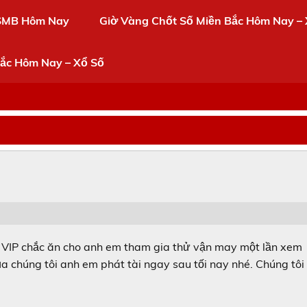
XSMB Hôm Nay
Giờ Vàng Chốt Số Miền Bắc Hôm Nay –
ắc Hôm Nay – Xổ Số
VIP chắc ăn cho anh em tham gia thử vận may một lần xem
ủa chúng tôi anh em phát tài ngay sau tối nay nhé. Chúng tôi