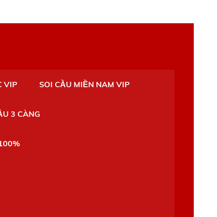
 VIP
SOI CẦU MIỀN NAM VIP
ẦU 3 CÀNG
 100%