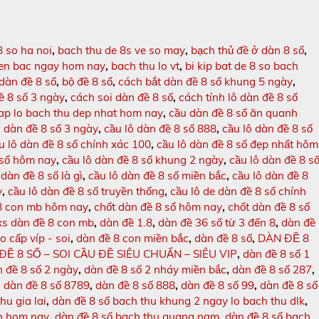
8 so ha noi
,
bach thu de 8s ve so may
,
bạch thủ đề ở dàn 8 số
,
ien bac ngay hom nay
,
bach thu lo vt
,
bi kip bat de 8 so bach
 dàn đề 8 số
,
bộ đề 8 số
,
cách bắt dàn đề 8 số khung 5 ngày
,
ề 8 số 3 ngày
,
cách soi dàn đề 8 số
,
cách tính lô dàn đề 8 số
ap lo bach thu dep nhat hom nay
,
cầu dàn đề 8 số ăn quanh
ô dàn đề 8 số 3 ngày
,
cầu lô dàn đề 8 số 888
,
cầu lô dàn đề 8 số
u lô dàn đề 8 số chính xác 100
,
cầu lô dàn đề 8 số đẹp nhất hôm
 số hôm nay
,
cầu lô dàn đề 8 số khung 2 ngày
,
cầu lô dàn đề 8 s
 dàn đề 8 số là gì
,
cầu lô dàn đề 8 số miền bắc
,
cầu lô dàn đề 8
y
,
cầu lô dàn đề 8 số truyền thống
,
cầu lô de dàn đề 8 số chính
 8 con mb hôm nay
,
chốt dàn đề 8 số hôm nay
,
chốt dàn đề 8 số
xs dàn đề 8 con mb
,
dàn đề 1.8
,
dàn đề 36 số từ 3 đến 8
,
dàn đề
 cấp víp - soi
,
dàn đề 8 con miền bắc
,
dàn đề 8 số
,
DÀN ĐỀ 8
ĐỀ 8 SỐ – SOI CẦU ĐỀ SIÊU CHUẨN – SIÊU VIP
,
dàn đề 8 số 1
 đề 8 số 2 ngày
,
dàn đề 8 số 2 nháy miền bắc
,
dàn đề 8 số 287
,
,
dàn đề 8 số 8789
,
dàn đề 8 số 888
,
dàn đề 8 số 99
,
dàn đề 8 số
hu gia lai
,
dàn đề 8 số bach thu khung 2 ngay lo bach thu dlk
,
en hom nay
,
dàn đề 8 số bach thu quang nam
,
dàn đề 8 số bach