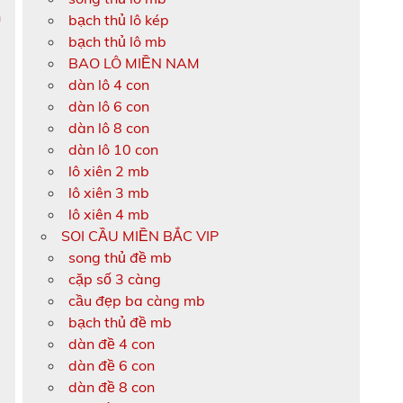
m
bạch thủ lô kép
bạch thủ lô mb
BAO LÔ MIỀN NAM
dàn lô 4 con
dàn lô 6 con
dàn lô 8 con
dàn lô 10 con
lô xiên 2 mb
lô xiên 3 mb
lô xiên 4 mb
SOI CẦU MIỀN BẮC VIP
song thủ đề mb
cặp số 3 càng
cầu đẹp ba càng mb
bạch thủ đề mb
dàn đề 4 con
dàn đề 6 con
dàn đề 8 con