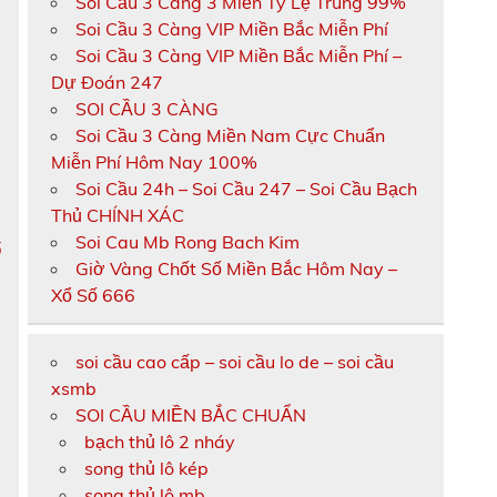
Soi Cầu 3 Càng 3 Miền Tỷ Lệ Trúng 99%
Soi Cầu 3 Càng VIP Miền Bắc Miễn Phí
Soi Cầu 3 Càng VIP Miền Bắc Miễn Phí –
Dự Đoán 247
SOI CẦU 3 CÀNG
Soi Cầu 3 Càng Miền Nam Cực Chuẩn
Miễn Phí Hôm Nay 100%
Soi Cầu 24h – Soi Cầu 247 – Soi Cầu Bạch
Thủ CHÍNH XÁC
Soi Cau Mb Rong Bach Kim
ố
Giờ Vàng Chốt Số Miền Bắc Hôm Nay –
Xổ Số 666
soi cầu cao cấp – soi cầu lo de – soi cầu
xsmb
SOI CẦU MIỀN BẮC CHUẨN
bạch thủ lô 2 nháy
song thủ lô kép
song thủ lô mb