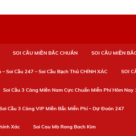
SOI CẦU MIỀN BẮC CHUẨN
SOI CẦU MIỀN BẮC
h – Soi Cầu 247 – Soi Cầu Bạch Thủ CHÍNH XÁC
SOI C
Soi Cầu 3 Càng Miền Nam Cực Chuẩn Miễn Phí Hôm Nay
Soi Cầu 3 Càng VIP Miền Bắc Miễn Phí – Dự Đoán 247
Chính Xác
Soi Cau Mb Rong Bach Kim