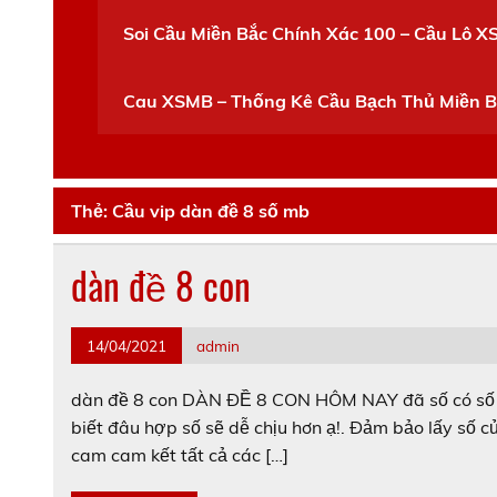
Soi Cầu Miền Bắc Chính Xác 100 – Cầu Lô 
Cau XSMB – Thống Kê Cầu Bạch Thủ Miền B
Thẻ:
Cầu vip dàn đề 8 số mb
dàn đề 8 con
14/04/2021
admin
dàn đề 8 con DÀN ĐỀ 8 CON HÔM NAY đã số có số 
biết đâu hợp số sẽ dễ chịu hơn ạ!. Đảm bảo lấy số c
cam cam kết tất cả các […]