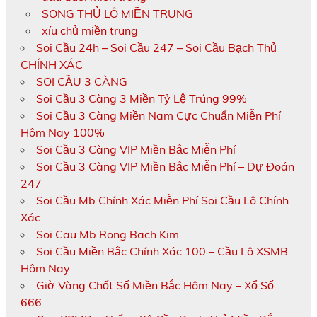
SONG THỦ LÔ MIỀN TRUNG
xíu chủ miền trung
Soi Cầu 24h – Soi Cầu 247 – Soi Cầu Bạch Thủ
CHÍNH XÁC
SOI CẦU 3 CÀNG
Soi Cầu 3 Càng 3 Miền Tỷ Lệ Trúng 99%
Soi Cầu 3 Càng Miền Nam Cực Chuẩn Miễn Phí
Hôm Nay 100%
Soi Cầu 3 Càng VIP Miền Bắc Miễn Phí
Soi Cầu 3 Càng VIP Miền Bắc Miễn Phí – Dự Đoán
247
Soi Cầu Mb Chính Xác Miễn Phí Soi Cầu Lô Chính
Xác
Soi Cau Mb Rong Bach Kim
Soi Cầu Miền Bắc Chính Xác 100 – Cầu Lô XSMB
Hôm Nay
Giờ Vàng Chốt Số Miền Bắc Hôm Nay – Xổ Số
666