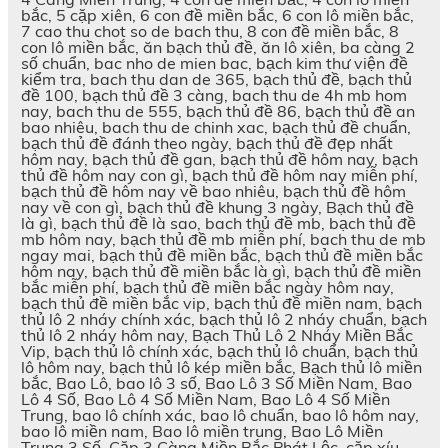
bắc, 5 cặp xiên, 6 con đề miền bắc, 6 con lô miền bắc,
7 cao thu chot so de bach thu, 8 con đề miền bắc, 8
con lô miền bắc, ăn bạch thủ đề, ăn lô xiên, ba càng 2
số chuẩn, bac nho de mien bac, bạch kim thư viện đề
kiểm tra, bach thu dan de 365, bạch thủ đề, bạch thủ
đề 100, bạch thủ đề 3 càng, bach thu de 4h mb hom
nay, bach thu de 555, bạch thủ đề 86, bạch thủ đề an
bao nhiêu, bach thu de chinh xac, bạch thủ đề chuẩn,
bạch thủ đề đánh theo ngày, bạch thủ đề đẹp nhất
hôm nay, bạch thủ đề gan, bạch thủ đề hôm nay, bạch
thủ đề hôm nay con gì, bạch thủ đề hôm nay miễn phí,
bạch thủ đề hôm nay về bao nhiêu, bạch thủ đề hôm
nay về con gì, bạch thủ đề khung 3 ngày, Bạch thủ đề
là gì, bạch thủ đề là sao, bach thủ đề mb, bạch thủ đề
mb hôm nay, bạch thủ đề mb miễn phí, bach thu de mb
ngay mai, bạch thủ đề miền bắc, bạch thủ đề miền bắc
hôm nay, bạch thủ đề miền bắc là gì, bạch thủ đề miền
bắc miễn phí, bạch thủ đề miền bắc ngày hôm nay,
bạch thủ đề miền bắc vip, bạch thủ đề miền nam, bạch
thủ lô 2 nháy chính xác, bạch thủ lô 2 nháy chuẩn, bạch
thủ lô 2 nháy hôm nay, Bạch Thủ Lô 2 Nháy Miền Bắc
Vip, bạch thủ lô chính xác, bạch thủ lô chuẩn, bạch thủ
lô hôm nay, bạch thủ lô kép miền bắc, Bạch thủ lô miền
bắc, Bao Lô, bao lô 3 số, Bao Lô 3 Số Miền Nam, Bao
Lô 4 Số, Bao Lô 4 Số Miền Nam, Bao Lô 4 Số Miền
Trung, bao lô chính xác, bao lô chuẩn, bao lô hôm nay,
bao lô miền nam, Bao lô miền trung, Bao Lô Miền
Trung 3 Số, Cặp 3 Càng Miền Bắc Phát Lộc, cặp xíu