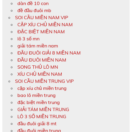
dàn đề 10 con
đề đầu đuôi mb
SOI CẦU MIỀN NAM VIP
CẶP XÍU CHỦ MIỀN NAM
ĐẶC BIỆT MIỀN NAM
lô 3 số mn
giải tám miền nam
ĐẦU ĐUÔI GIẢI 8 MIỀN NAM
ĐẦU ĐUÔI MIỀN NAM
SONG THỦ LÔ MN
XÍU CHỦ MIỀN NAM
SOI CẦU MIỀN TRUNG VIP
cặp xíu chủ miền trung
bao lô miền trung
đặc biệt miền trung
GIẢI TÁM MIỀN TRUNG
LÔ 3 SỐ MIỀN TRUNG
đầu đuôi giải 8 mt
đầu đuôi miền trung