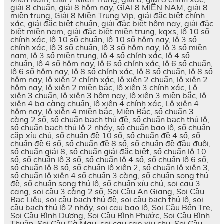
giải 8 chuẩn, giải 8 hôm nay, GIAI 8 MIỀN NAM, giải 8
miền trung, Giải 8 Miền Trung Vip, giải đặc biệt chính
xác, giải đặc biệt chuẩn, giải đặc biệt hôm nay, giải đặc
biệt miền nam, giải đặc biệt miền trung, kqxs, lô 10 số
chính xác, lô 10 số chuẩn, lô 10 số hôm nay, lô 3 số
chính xác, lô 3 số chuẩn, lô 3 số hôm nay, lô 3 số miền
nam, lô 3 số miền trung, lô 4 số chính xác, lô 4 số
chuẩn, lô 4 số hôm nay, lô 6 số chính xác, lô 6 số chuẩn,
lô 6 số hôm nay, lô 8 số chính xác, lô 8 số chuẩn, lô 8 số
hôm nay, lô xiên 2 chính xác, lô xiên 2 chuẩn, lô xiên 2
hôm nay, lô xiên 2 miền bắc, lô xiên 3 chính xác, Lô
xiên 3 chuẩn, lô xiên 3 hôm nay, lô xiên 3 miền bắc, lô
xiên 4 ba càng chuẩn, lô xiên 4 chính xác, Lô xiên 4
hôm nay, lô xiên 4 miền bắc, Miền Bắc, số chuẩn 3
càng 2 số, số chuẩn bạch thủ đề, số chuẩn bạch thủ lô,
số chuẩn bạch thủ lô 2 nháy, số chuẩn bao lô, số chuẩn
cặp xỉu chủ, số chuẩn đề 10 số, số chuẩn đề 4 số, số
chuẩn đề 6 số, số chuẩn đề 8 số, số chuẩn đề đầu đuôi,
số chuẩn giải 8, số chuẩn giải đặc biệt, số chuẩn lô 10
số, số chuẩn lô 3 số, số chuẩn lô 4 số, số chuẩn lô 6 số,
số chuẩn lô 8 số, số chuẩn lô xiên 2, số chuẩn lô xiên 3,
số chuẩn lô xiên 4 số chuẩn 3 càng, số chuẩn song thủ
đề, số chuẩn song thủ lô, số chuẩn xỉu chủ, soi cau 3
cang, soi cầu 3 càng 2 số, Soi Cầu An Giang, Soi Cầu
Bạc Liêu, soi cầu bạch thủ đề, soi cầu bạch thủ lô, soi
cầu bạch thủ lô 2 nháy, soi cau bao lô, Soi Cầu Bến Tre,
Soi Cầu Bình Dương, Soi Cầu Bình Phước, Soi Cầu Bình
Thuận, Soi Cầu Cà Mau, soi cau cap xiu chu, Soi Cầu