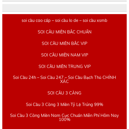
soi cầu cao cấp – soi cầu lo de – soi cầu xsmb
SOI CẦU MIỀN BẮC CHUẨN
SOI CẦU MIỀN BẮC VIP
SOI CẦU MIỀN NAM VIP
SOI CẦU MIỀN TRUNG VIP
Soi Cầu 24h – Soi Cầu 247 – Soi Cầu Bạch Thủ CHÍNH
XÁC
SOI CẦU 3 CÀNG
Soi Cầu 3 Càng 3 Miền Tỷ Lệ Trúng 99%
Soi Cầu 3 Càng Miền Nam Cực Chuẩn Miễn Phí Hôm Nay
100%