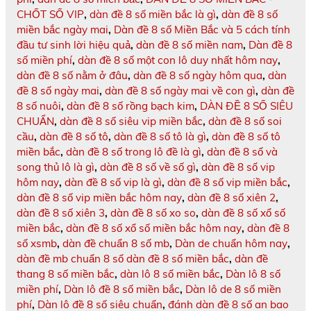
CHỐT SỐ VIP
,
dàn đề 8 số miền bắc là gì
,
dàn đề 8 số
miền bắc ngày mai
,
Dàn đề 8 số Miền Bắc và 5 cách tính
đầu tư sinh lời hiệu quả
,
dàn đề 8 số miền nam
,
Dàn đề 8
số miền phí
,
dàn đề 8 số một con lô duy nhất hôm nay
,
dàn đề 8 số nằm ở đâu
,
dàn đề 8 số ngày hôm qua
,
dàn
đề 8 số ngày mai
,
dàn đề 8 số ngày mai về con gì
,
dàn đề
8 số nuôi
,
dàn đề 8 số rồng bạch kim
,
DÀN ĐỀ 8 SỐ SIÊU
CHUẨN
,
dàn đề 8 số siêu vip miền bắc
,
dàn đề 8 số soi
cầu
,
dàn đề 8 số tô
,
dàn đề 8 số tô là gì
,
dàn đề 8 số tô
miền bắc
,
dàn đề 8 số trong lô đề là gì
,
dàn đề 8 số và
song thủ lô là gì
,
dàn đề 8 số về số gì
,
dàn đề 8 số vip
hôm nay
,
dàn đề 8 số vip là gì
,
dàn đề 8 số vip miền bắc
,
dàn đề 8 số vip miền bắc hôm nay
,
dàn đề 8 số xiên 2
,
dàn đề 8 số xiên 3
,
dàn đề 8 số xo so
,
dàn đề 8 số xổ số
miền bắc
,
dàn đề 8 số xổ số miền bắc hôm nay
,
dàn đề 8
số xsmb
,
dàn đề chuẩn 8 số mb
,
Dàn de chuẩn hôm nay
,
dàn đề mb chuẩn 8 số dàn đề 8 số miền bắc
,
dàn đề
thang 8 số miền bắc
,
dàn lô 8 số miền bắc
,
Dàn lô 8 số
miền phí
,
Dàn lô đề 8 số miền bắc
,
Dàn lô de 8 số miền
phí
,
Dàn lô đề 8 số siêu chuẩn
,
đánh dàn đề 8 số an bao