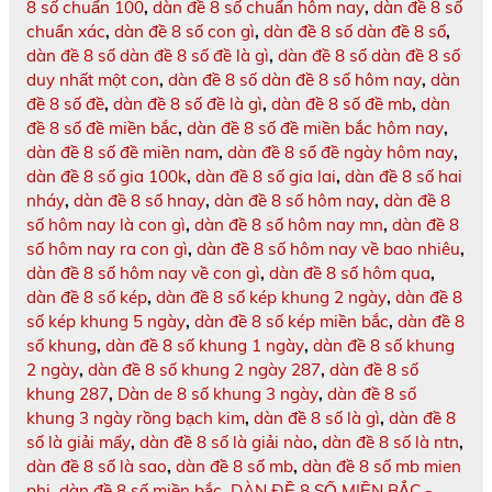
8 số chuẩn 100
,
dàn đề 8 số chuẩn hôm nay
,
dàn đề 8 số
chuẩn xác
,
dàn đề 8 số con gì
,
dàn đề 8 số dàn đề 8 số
,
dàn đề 8 số dàn đề 8 số đề là gì
,
dàn đề 8 số dàn đề 8 số
duy nhất một con
,
dàn đề 8 số dàn đề 8 số hôm nay
,
dàn
đề 8 số đề
,
dàn đề 8 số đề là gì
,
dàn đề 8 số đề mb
,
dàn
đề 8 số đề miền bắc
,
dàn đề 8 số đề miền bắc hôm nay
,
dàn đề 8 số đề miền nam
,
dàn đề 8 số đề ngày hôm nay
,
dàn đề 8 số gia 100k
,
dàn đề 8 số gia lai
,
dàn đề 8 số hai
nháy
,
dàn đề 8 số hnay
,
dàn đề 8 số hôm nay
,
dàn đề 8
số hôm nay là con gì
,
dàn đề 8 số hôm nay mn
,
dàn đề 8
số hôm nay ra con gì
,
dàn đề 8 số hôm nay về bao nhiêu
,
dàn đề 8 số hôm nay về con gì
,
dàn đề 8 số hôm qua
,
dàn đề 8 số kép
,
dàn đề 8 số kép khung 2 ngày
,
dàn đề 8
số kép khung 5 ngày
,
dàn đề 8 số kép miền bắc
,
dàn đề 8
số khung
,
dàn đề 8 số khung 1 ngày
,
dàn đề 8 số khung
2 ngày
,
dàn đề 8 số khung 2 ngày 287
,
dàn đề 8 số
khung 287
,
Dàn de 8 số khung 3 ngày
,
dàn đề 8 số
khung 3 ngày rồng bạch kim
,
dàn đề 8 số là gì
,
dàn đề 8
số là giải mấy
,
dàn đề 8 số là giải nào
,
dàn đề 8 số là ntn
,
dàn đề 8 số là sao
,
dàn đề 8 số mb
,
dàn đề 8 số mb mien
phi
,
dàn đề 8 số miền bắc
,
DÀN ĐỀ 8 SỐ MIỀN BẮC -