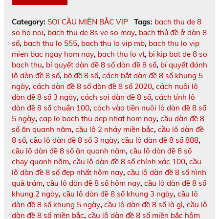
Category:
SOI CẦU MIỀN BẮC VIP
Tags:
bach thu de 8
so ha noi
,
bach thu de 8s ve so may
,
bạch thủ đề ở dàn 8
số
,
bach thu lo 555
,
bach thu lo vip mb
,
bach thu lo vip
mien bac ngay hom nay
,
bach thu lo vt
,
bi kip bat de 8 so
bach thu
,
bí quyết dàn đề 8 số dàn đề 8 số
,
bí quyết đánh
lô dàn đề 8 số
,
bộ đề 8 số
,
cách bắt dàn đề 8 số khung 5
ngày
,
cách dàn đề 8 số dàn đề 8 số 2020
,
cách nuôi lô
dàn đề 8 số 3 ngày
,
cách soi dàn đề 8 số
,
cách tính lô
dàn đề 8 số chuẩn 100
,
cách vào tiền nuôi lô dàn đề 8 số
5 ngày
,
cap lo bach thu dep nhat hom nay
,
cầu dàn đề 8
số ăn quanh năm
,
cầu lô 2 nháy miền bắc
,
cầu lô dàn đề
8 số
,
cầu lô dàn đề 8 số 3 ngày
,
cầu lô dàn đề 8 số 888
,
cầu lô dàn đề 8 số ăn quanh năm
,
cầu lô dàn đề 8 số
chạy quanh năm
,
cầu lô dàn đề 8 số chính xác 100
,
cầu
lô dàn đề 8 số đẹp nhất hôm nay
,
cầu lô dàn đề 8 số hình
quả trám
,
cầu lô dàn đề 8 số hôm nay
,
cầu lô dàn đề 8 số
khung 2 ngày
,
cầu lô dàn đề 8 số khung 3 ngày
,
cầu lô
dàn đề 8 số khung 5 ngày
,
cầu lô dàn đề 8 số là gì
,
cầu lô
dàn đề 8 số miền bắc
,
cầu lô dàn đề 8 số miền bắc hôm