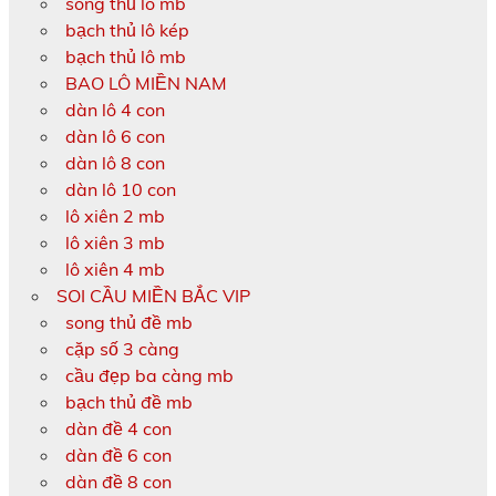
song thủ lô mb
bạch thủ lô kép
bạch thủ lô mb
BAO LÔ MIỀN NAM
dàn lô 4 con
dàn lô 6 con
dàn lô 8 con
dàn lô 10 con
lô xiên 2 mb
lô xiên 3 mb
lô xiên 4 mb
SOI CẦU MIỀN BẮC VIP
song thủ đề mb
cặp số 3 càng
cầu đẹp ba càng mb
bạch thủ đề mb
dàn đề 4 con
dàn đề 6 con
dàn đề 8 con