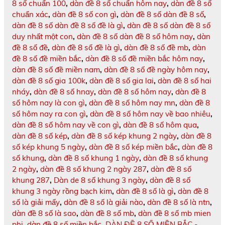
8 số chuẩn 100
,
dàn đề 8 số chuẩn hôm nay
,
dàn đề 8 số
chuẩn xác
,
dàn đề 8 số con gì
,
dàn đề 8 số dàn đề 8 số
,
dàn đề 8 số dàn đề 8 số đề là gì
,
dàn đề 8 số dàn đề 8 số
duy nhất một con
,
dàn đề 8 số dàn đề 8 số hôm nay
,
dàn
đề 8 số đề
,
dàn đề 8 số đề là gì
,
dàn đề 8 số đề mb
,
dàn
đề 8 số đề miền bắc
,
dàn đề 8 số đề miền bắc hôm nay
,
dàn đề 8 số đề miền nam
,
dàn đề 8 số đề ngày hôm nay
,
dàn đề 8 số gia 100k
,
dàn đề 8 số gia lai
,
dàn đề 8 số hai
nháy
,
dàn đề 8 số hnay
,
dàn đề 8 số hôm nay
,
dàn đề 8
số hôm nay là con gì
,
dàn đề 8 số hôm nay mn
,
dàn đề 8
số hôm nay ra con gì
,
dàn đề 8 số hôm nay về bao nhiêu
,
dàn đề 8 số hôm nay về con gì
,
dàn đề 8 số hôm qua
,
dàn đề 8 số kép
,
dàn đề 8 số kép khung 2 ngày
,
dàn đề 8
số kép khung 5 ngày
,
dàn đề 8 số kép miền bắc
,
dàn đề 8
số khung
,
dàn đề 8 số khung 1 ngày
,
dàn đề 8 số khung
2 ngày
,
dàn đề 8 số khung 2 ngày 287
,
dàn đề 8 số
khung 287
,
Dàn de 8 số khung 3 ngày
,
dàn đề 8 số
khung 3 ngày rồng bạch kim
,
dàn đề 8 số là gì
,
dàn đề 8
số là giải mấy
,
dàn đề 8 số là giải nào
,
dàn đề 8 số là ntn
,
dàn đề 8 số là sao
,
dàn đề 8 số mb
,
dàn đề 8 số mb mien
phi
,
dàn đề 8 số miền bắc
,
DÀN ĐỀ 8 SỐ MIỀN BẮC -