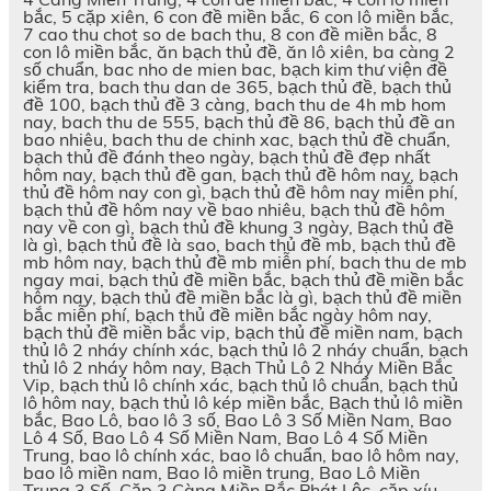
bắc, 5 cặp xiên, 6 con đề miền bắc, 6 con lô miền bắc,
7 cao thu chot so de bach thu, 8 con đề miền bắc, 8
con lô miền bắc, ăn bạch thủ đề, ăn lô xiên, ba càng 2
số chuẩn, bac nho de mien bac, bạch kim thư viện đề
kiểm tra, bach thu dan de 365, bạch thủ đề, bạch thủ
đề 100, bạch thủ đề 3 càng, bach thu de 4h mb hom
nay, bach thu de 555, bạch thủ đề 86, bạch thủ đề an
bao nhiêu, bach thu de chinh xac, bạch thủ đề chuẩn,
bạch thủ đề đánh theo ngày, bạch thủ đề đẹp nhất
hôm nay, bạch thủ đề gan, bạch thủ đề hôm nay, bạch
thủ đề hôm nay con gì, bạch thủ đề hôm nay miễn phí,
bạch thủ đề hôm nay về bao nhiêu, bạch thủ đề hôm
nay về con gì, bạch thủ đề khung 3 ngày, Bạch thủ đề
là gì, bạch thủ đề là sao, bach thủ đề mb, bạch thủ đề
mb hôm nay, bạch thủ đề mb miễn phí, bach thu de mb
ngay mai, bạch thủ đề miền bắc, bạch thủ đề miền bắc
hôm nay, bạch thủ đề miền bắc là gì, bạch thủ đề miền
bắc miễn phí, bạch thủ đề miền bắc ngày hôm nay,
bạch thủ đề miền bắc vip, bạch thủ đề miền nam, bạch
thủ lô 2 nháy chính xác, bạch thủ lô 2 nháy chuẩn, bạch
thủ lô 2 nháy hôm nay, Bạch Thủ Lô 2 Nháy Miền Bắc
Vip, bạch thủ lô chính xác, bạch thủ lô chuẩn, bạch thủ
lô hôm nay, bạch thủ lô kép miền bắc, Bạch thủ lô miền
bắc, Bao Lô, bao lô 3 số, Bao Lô 3 Số Miền Nam, Bao
Lô 4 Số, Bao Lô 4 Số Miền Nam, Bao Lô 4 Số Miền
Trung, bao lô chính xác, bao lô chuẩn, bao lô hôm nay,
bao lô miền nam, Bao lô miền trung, Bao Lô Miền
Trung 3 Số, Cặp 3 Càng Miền Bắc Phát Lộc, cặp xíu