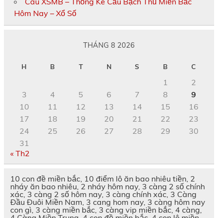
Cau XSMB – Thống Kê Cầu Bạch Thủ Miền Bắc
Hôm Nay – Xổ Số
THÁNG 8 2026
H
B
T
N
S
B
C
1
2
3
4
5
6
7
8
9
10
11
12
13
14
15
16
17
18
19
20
21
22
23
24
25
26
27
28
29
30
31
« Th2
10 con đề miền bắc, 10 điểm lô ăn bao nhiêu tiền, 2
nháy ăn bao nhiêu, 2 nháy hôm nay, 3 càng 2 số chính
xác, 3 càng 2 số hôm nay, 3 càng chính xác, 3 Càng
Đầu Đuôi Miền Nam, 3 cang hom nay, 3 càng hôm nay
con gì, 3 càng miền bắc, 3 càng vip miền bắc, 4 càng,
4 Càng Miền Trung, 4 con đề miền bắc, 4 con lô miền