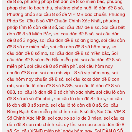
đề 8 số
,
phương pháp bắt dàn đề 8 số miền bắc
,
phuong
phap choi lo bach thu
,
phương pháp nuôi lô dàn đề 8 số
,
Phương pháp soi cầu 8 số đề VIP MB bao chuẩn
,
Phương
Pháp Soi Cầu 8 số VIP Chuẩn Chính Xác Nhất
,
phương
pháp tính lô dàn đề 8 số
,
Soi cầu 287 de 8 so
,
Soi cầu bắt
dàn đề 8 số Miền Bắc
,
soi cau dàn đề 8 số
,
soi cầu dàn
đề 8 số 3 ngày
,
soi cầu dàn đề 8 số an giang
,
soi cầu dàn
đề 8 số de miền bắc
,
soi cầu dàn đề 8 số hôm nay
,
soi
cầu dàn đề 8 số mb
,
soi cầu dàn đề 8 số miền bắc
,
Soi
cầu dàn đề 8 số miền Bắc miễn phí
,
soi cầu dàn đề 8 số
miễn phí
,
soi cầu đề 8 số miễn phí
,
soi cầu hôm nay
chuẩn đề 8 con soi cau mb vip - 8 số vip hôm nay
,
soi
cầu hôm nay chuẩn đề 8 số
,
soi cầu kqxs dàn đề 8 con
mb
,
soi cầu lô dàn đề 8 số 8785
,
soi cầu lô dàn đề 8 số
888
,
soi cầu lô dàn đề 8 số chính xác nhất
,
soi cầu lô dàn
đề 8 số xổ số đài phát
,
soi cầu lô dàn đề 8 số xs
,
soi cầu
lô dàn đề 8 số xsmb
,
soi cầu lô tô dàn đề 8 số
,
Soi cầu
Rồng Bạch Kim miễn phí chính xác 8 số đề
,
Soi Cầu VIP 8
Số Chính Xác Nhất
,
soi cau xo so lo de 3 mien
,
soi cầu xs
dàn đề 8 con mb chính xác uy tín
,
soi cau xsmb dàn đề 8
số
,
Soi cầu XSMB miễn phí ngày hôm nay
,
Soi DÀN 8 SỐ