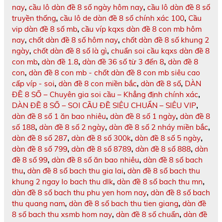
nay
,
cầu lô dàn đề 8 số ngày hôm nay
,
cầu lô dàn đề 8 số
truyền thống
,
cầu lô de dàn đề 8 số chính xác 100
,
Cầu
vip dàn đề 8 số mb
,
cầu víp kqxs dàn đề 8 con mb hôm
nay
,
chốt dàn đề 8 số hôm nay
,
chốt dàn đề 8 số khung 2
ngày
,
chốt dàn đề 8 số là gì
,
chuẩn soi cầu kqxs dàn đề 8
con mb
,
dàn đề 1.8
,
dàn đề 36 số từ 3 đến 8
,
dàn đề 8
con
,
dàn đề 8 con mb - chốt dàn đề 8 con mb siêu cao
cấp víp - soi
,
dàn đề 8 con miền bắc
,
dàn đề 8 số
,
DÀN
ĐỀ 8 SỐ – Chuyên gia soi cầu – Khẳng định chính xác
,
DÀN ĐỀ 8 SỐ – SOI CẦU ĐỀ SIÊU CHUẨN – SIÊU VIP
,
dàn đề 8 số 1 ăn bao nhiêu
,
dàn đề 8 số 1 ngày
,
dàn đề 8
số 188
,
dàn đề 8 số 2 ngày
,
dàn đề 8 số 2 nháy miền bắc
,
dàn đề 8 số 287
,
dàn đề 8 số 300k
,
dàn đề 8 số 5 ngày
,
dàn đề 8 số 799
,
dàn đề 8 số 8789
,
dàn đề 8 số 888
,
dàn
đề 8 số 99
,
dàn đề 8 số ăn bao nhiêu
,
dàn đề 8 số bach
thu
,
dàn đề 8 số bach thu gia lai
,
dàn đề 8 số bach thu
khung 2 ngay lo bach thu dlk
,
dàn đề 8 số bach thu mn
,
dàn đề 8 số bach thu phu yen hom nay
,
dàn đề 8 số bach
thu quang nam
,
dàn đề 8 số bach thu tien giang
,
dàn đề
8 số bach thu xsmb hom nay
,
dàn đề 8 số chuẩn
,
dàn đề