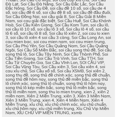
Đà Lạt, Soi Cầu Đà Nẵng, Soi Cầu Đắc Lắc, Soi Cầu
Đắc Nông, Soi Cầu Đề, soi cầu đề 10 số, soi cầu de 4
số, soi cầu đề 6 số, soi cầu đề 8 số, soi cầu đề đầu đuôi,
Soi Cầu Đồng Nai, soi cầu giải 8, Soi Cầu Giải 8 Miền
Nam, soi cau giải đặc biệt, Soi Cầu Huế, Soi Cầu Khánh
Hoà, Soi Cầu Kiên Giang, Soi Cầu Kom Tum, soi cầu lô,
soi cầu lô 10 số, soi cầu lô 3 số, Soi cầu lô 4 số, soi cầu
lô 6 số, soi cầu lô 8 số, Soi cầu lô xiên 2, soi cau lo xien
3, soi cầu lô xiên 4 soi cầu 3 càng, Soi Cầu Long An, soi
cau mien bac, soi cau mien nam, soi cau mien trung,
Soi Cầu Phú Yên, Soi Cầu Quảng Nam, Soi Cầu Quảng
Ngãi, Soi Cầu Số Miền Bắc, soi cầu song thủ đề, Soi cầu
song thủ lô, Soi Cầu Tây Ninh, Soi Cầu Thành Phố, Soi
Cầu Tiền Giang, Soi Cầu Trà Vinh, Soi Cầu TTH, Soi
Cầu Từ Chuyên Gia, Soi Cầu Vĩnh Lon, SOI CẦU VIP,
Soi Cầu Vũng Tàu, Soi Cầu xiên 3, Soi cầu xiên 4, soi
cau xỉu chủ, Soi Cầu xổ số, Soi cầu XSMB, Soi xiên 2,
song thu đề, song thủ đề chính xác, song thủ đề chuẩn,
song thủ đề hôm nay, song thủ đề miền bắc, song thủ
lô chính xác, song thủ lô chuẩn, song thủ lô hôm nay,
song thủ lô kép miền bắc, song thủ lô miền bắc, song
thủ lô miền nam, song thu lo mien trung, xien 2, xiên 2
miền nam, Xiên 2 Miền Trung, xiên 3, Xiên 3 Miền Nam,
Xiên 3 Miền Trung, xien 4, Xiên 4 Miền Nam, Xiên 4
Miền Trung, xỉu chủ, xỉu chủ chính xác, xỉu chủ chuẩn,
xỉu chủ hôm nay, xíu chủ miền trung, Xíu Chủ Vip Miền
Nam, XỈU CHỦ VIP MIỀN TRUNG, xsmb