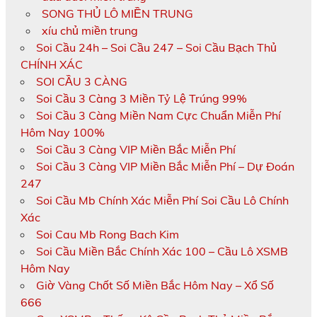
SONG THỦ LÔ MIỀN TRUNG
xíu chủ miền trung
Soi Cầu 24h – Soi Cầu 247 – Soi Cầu Bạch Thủ
CHÍNH XÁC
SOI CẦU 3 CÀNG
Soi Cầu 3 Càng 3 Miền Tỷ Lệ Trúng 99%
Soi Cầu 3 Càng Miền Nam Cực Chuẩn Miễn Phí
Hôm Nay 100%
Soi Cầu 3 Càng VIP Miền Bắc Miễn Phí
Soi Cầu 3 Càng VIP Miền Bắc Miễn Phí – Dự Đoán
247
Soi Cầu Mb Chính Xác Miễn Phí Soi Cầu Lô Chính
Xác
Soi Cau Mb Rong Bach Kim
Soi Cầu Miền Bắc Chính Xác 100 – Cầu Lô XSMB
Hôm Nay
Giờ Vàng Chốt Số Miền Bắc Hôm Nay – Xổ Số
666