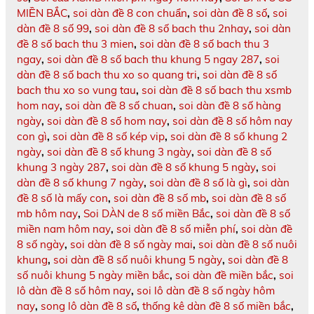
MIỀN BẮC
,
soi dàn đề 8 con chuẩn
,
soi dàn đề 8 số
,
soi
dàn đề 8 số 99
,
soi dàn đề 8 số bach thu 2nhay
,
soi dàn
đề 8 số bach thu 3 mien
,
soi dàn đề 8 số bach thu 3
ngay
,
soi dàn đề 8 số bach thu khung 5 ngay 287
,
soi
dàn đề 8 số bach thu xo so quang tri
,
soi dàn đề 8 số
bach thu xo so vung tau
,
soi dàn đề 8 số bach thu xsmb
hom nay
,
soi dàn đề 8 số chuan
,
soi dàn đề 8 số hàng
ngày
,
soi dàn đề 8 số hom nay
,
soi dàn đề 8 số hôm nay
con gì
,
soi dàn đề 8 số kép vip
,
soi dàn đề 8 số khung 2
ngày
,
soi dàn đề 8 số khung 3 ngày
,
soi dàn đề 8 số
khung 3 ngày 287
,
soi dàn đề 8 số khung 5 ngày
,
soi
dàn đề 8 số khung 7 ngày
,
soi dàn đề 8 số là gì
,
soi dàn
đề 8 số là mấy con
,
soi dàn đề 8 số mb
,
soi dàn đề 8 số
mb hôm nay
,
Soi DÀN de 8 số miền Bắc
,
soi dàn đề 8 số
miền nam hôm nay
,
soi dàn đề 8 số miễn phí
,
soi dàn đề
8 số ngày
,
soi dàn đề 8 số ngày mai
,
soi dàn đề 8 số nuôi
khung
,
soi dàn đề 8 số nuôi khung 5 ngày
,
soi dàn đề 8
số nuôi khung 5 ngày miền bắc
,
soi dàn đề miền bắc
,
soi
lô dàn đề 8 số hôm nay
,
soi lô dàn đề 8 số ngày hôm
nay
,
song lô dàn đề 8 số
,
thống kê dàn đề 8 số miền bắc
,