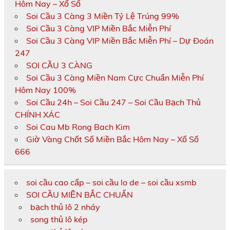
Hôm Nay – Xổ Số
Soi Cầu 3 Càng 3 Miền Tỷ Lệ Trúng 99%
Soi Cầu 3 Càng VIP Miền Bắc Miễn Phí
Soi Cầu 3 Càng VIP Miền Bắc Miễn Phí – Dự Đoán
247
SOI CẦU 3 CÀNG
Soi Cầu 3 Càng Miền Nam Cực Chuẩn Miễn Phí
Hôm Nay 100%
Soi Cầu 24h – Soi Cầu 247 – Soi Cầu Bạch Thủ
CHÍNH XÁC
Soi Cau Mb Rong Bach Kim
Giờ Vàng Chốt Số Miền Bắc Hôm Nay – Xổ Số
666
soi cầu cao cấp – soi cầu lo de – soi cầu xsmb
SOI CẦU MIỀN BẮC CHUẨN
bạch thủ lô 2 nháy
song thủ lô kép