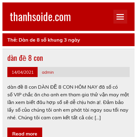
Skip
to
thanhsoide.com
content
Thẻ:
Dàn de 8 số khung 3 ngày
dàn đề 8 con
14/04/2021
admin
dàn đề 8 con DÀN ĐỀ 8 CON HÔM NAY đã số có
số VIP chắc ăn cho anh em tham gia thử vận may một
lần xem biết đâu hợp số sẽ dễ chịu hơn ạ!. Đảm bảo
lấy số của chúng tôi anh em phát tài ngay sau tối nay
nhé. Chúng tôi cam cam kết tất cả các […]
Read more