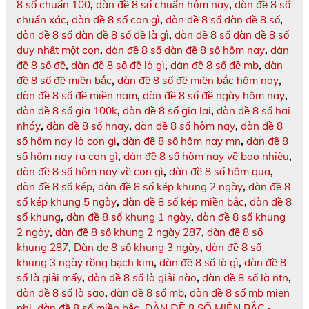
8 số chuẩn 100
,
dàn đề 8 số chuẩn hôm nay
,
dàn đề 8 số
chuẩn xác
,
dàn đề 8 số con gì
,
dàn đề 8 số dàn đề 8 số
,
dàn đề 8 số dàn đề 8 số đề là gì
,
dàn đề 8 số dàn đề 8 số
duy nhất một con
,
dàn đề 8 số dàn đề 8 số hôm nay
,
dàn
đề 8 số đề
,
dàn đề 8 số đề là gì
,
dàn đề 8 số đề mb
,
dàn
đề 8 số đề miền bắc
,
dàn đề 8 số đề miền bắc hôm nay
,
dàn đề 8 số đề miền nam
,
dàn đề 8 số đề ngày hôm nay
,
dàn đề 8 số gia 100k
,
dàn đề 8 số gia lai
,
dàn đề 8 số hai
nháy
,
dàn đề 8 số hnay
,
dàn đề 8 số hôm nay
,
dàn đề 8
số hôm nay là con gì
,
dàn đề 8 số hôm nay mn
,
dàn đề 8
số hôm nay ra con gì
,
dàn đề 8 số hôm nay về bao nhiêu
,
dàn đề 8 số hôm nay về con gì
,
dàn đề 8 số hôm qua
,
dàn đề 8 số kép
,
dàn đề 8 số kép khung 2 ngày
,
dàn đề 8
số kép khung 5 ngày
,
dàn đề 8 số kép miền bắc
,
dàn đề 8
số khung
,
dàn đề 8 số khung 1 ngày
,
dàn đề 8 số khung
2 ngày
,
dàn đề 8 số khung 2 ngày 287
,
dàn đề 8 số
khung 287
,
Dàn de 8 số khung 3 ngày
,
dàn đề 8 số
khung 3 ngày rồng bạch kim
,
dàn đề 8 số là gì
,
dàn đề 8
số là giải mấy
,
dàn đề 8 số là giải nào
,
dàn đề 8 số là ntn
,
dàn đề 8 số là sao
,
dàn đề 8 số mb
,
dàn đề 8 số mb mien
phi
,
dàn đề 8 số miền bắc
,
DÀN ĐỀ 8 SỐ MIỀN BẮC -