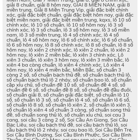
giải 8 chuẩn, giải 8 hôm nay, GIAI 8 MIỀN NAM, giải 8
miền trung, Giải 8 Miền Trung Vip, giải đặc biệt chính
xác, giải đặc biệt chuẩn, giải đặc biệt hôm nay, giải đặc
biệt miền nam, giải đặc biệt miền trung, kqxs, lô 10 số
chính xác, lô 10 số chuẩn, lô 10 số hôm nay, lô 3 số
chính xác, lô 3 số chuẩn, lô 3 số hôm nay, lô 3 số miền
nam, lô 3 số miền trung, lô 4 số chính xác, lô 4 số
chuẩn, lô 4 số hôm nay, lô 6 số chính xác, lô 6 số chuẩn,
lô 6 số hôm nay, lô 8 số chính xác, lô 8 số chuẩn, lô 8 số
hôm nay, lô xiên 2 chính xác, lô xiên 2 chuẩn, lô xiên 2
hôm nay, lô xiên 2 miền bắc, lô xiên 3 chính xác, Lô
xiên 3 chuẩn, lô xiên 3 hôm nay, lô xiên 3 miền bắc, lô
xiên 4 ba càng chuẩn, lô xiên 4 chính xác, Lô xiên 4
hôm nay, lô xiên 4 miền bắc, Miền Bắc, số chuẩn 3
càng 2 số, số chuẩn bạch thủ đề, số chuẩn bạch thủ lô,
số chuẩn bạch thủ lô 2 nháy, số chuẩn bao lô, số chuẩn
cặp xỉu chủ, số chuẩn đề 10 số, số chuẩn đề 4 số, số
chuẩn đề 6 số, số chuẩn đề 8 số, số chuẩn đề đầu đuôi,
số chuẩn giải 8, số chuẩn giải đặc biệt, số chuẩn lô 10
số, số chuẩn lô 3 số, số chuẩn lô 4 số, số chuẩn lô 6 số,
số chuẩn lô 8 số, số chuẩn lô xiên 2, số chuẩn lô xiên 3,
số chuẩn lô xiên 4 số chuẩn 3 càng, số chuẩn song thủ
đề, số chuẩn song thủ lô, số chuẩn xỉu chủ, soi cau 3
cang, soi cầu 3 càng 2 số, Soi Cầu An Giang, Soi Cầu
Bạc Liêu, soi cầu bạch thủ đề, soi cầu bạch thủ lô, soi
cầu bạch thủ lô 2 nháy, soi cau bao lô, Soi Cầu Bến Tre,
Soi Cầu Bình Dương, Soi Cầu Bình Phước, Soi Cầu Bình
Thuận, Soi Cầu Cà Mau, soi cau cap xiu chu, Soi Cầu