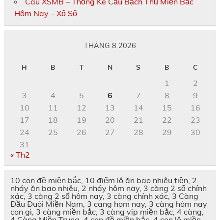
Cau XSMB – Thống Kê Cầu Bạch Thủ Miền Bắc
Hôm Nay – Xổ Số
THÁNG 8 2026
H
B
T
N
S
B
C
1
2
3
4
5
6
7
8
9
10
11
12
13
14
15
16
17
18
19
20
21
22
23
24
25
26
27
28
29
30
31
« Th2
10 con đề miền bắc, 10 điểm lô ăn bao nhiêu tiền, 2
nháy ăn bao nhiêu, 2 nháy hôm nay, 3 càng 2 số chính
xác, 3 càng 2 số hôm nay, 3 càng chính xác, 3 Càng
Đầu Đuôi Miền Nam, 3 cang hom nay, 3 càng hôm nay
con gì, 3 càng miền bắc, 3 càng vip miền bắc, 4 càng,
4 Càng Miền Trung, 4 con đề miền bắc, 4 con lô miền