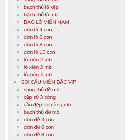
m
bạch thủ lô kép
bạch thủ lô mb
BAO LÔ MIỀN NAM
dàn lô 4 con
dàn lô 6 con
dàn lô 8 con
dàn lô 10 con
lô xiên 2 mb
lô xiên 3 mb
lô xiên 4 mb
SOI CẦU MIỀN BẮC VIP
song thủ đề mb
cặp số 3 càng
cầu đẹp ba càng mb
bạch thủ đề mb
dàn đề 4 con
dàn đề 6 con
dàn đề 8 con