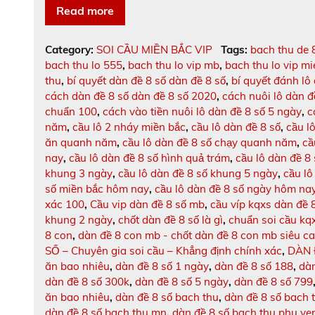
Read more
Category:
SOI CẦU MIỀN BẮC VIP
Tags:
bach thu de 
bach thu lo 555
,
bach thu lo vip mb
,
bach thu lo vip m
thu
,
bí quyết dàn đề 8 số dàn đề 8 số
,
bí quyết đánh lô
cách dàn đề 8 số dàn đề 8 số 2020
,
cách nuôi lô dàn đ
chuẩn 100
,
cách vào tiền nuôi lô dàn đề 8 số 5 ngày
,
c
năm
,
cầu lô 2 nháy miền bắc
,
cầu lô dàn đề 8 số
,
cầu l
ăn quanh năm
,
cầu lô dàn đề 8 số chạy quanh năm
,
cầ
nay
,
cầu lô dàn đề 8 số hình quả trám
,
cầu lô dàn đề 8
khung 3 ngày
,
cầu lô dàn đề 8 số khung 5 ngày
,
cầu lô
số miền bắc hôm nay
,
cầu lô dàn đề 8 số ngày hôm na
xác 100
,
Cầu vip dàn đề 8 số mb
,
cầu víp kqxs dàn đề
khung 2 ngày
,
chốt dàn đề 8 số là gì
,
chuẩn soi cầu kq
8 con
,
dàn đề 8 con mb - chốt dàn đề 8 con mb siêu cao
SỐ – Chuyên gia soi cầu – Khẳng định chính xác
,
DÀN 
ăn bao nhiêu
,
dàn đề 8 số 1 ngày
,
dàn đề 8 số 188
,
dàn
dàn đề 8 số 300k
,
dàn đề 8 số 5 ngày
,
dàn đề 8 số 799
ăn bao nhiêu
,
dàn đề 8 số bach thu
,
dàn đề 8 số bach t
dàn đề 8 số bach thu mn
,
dàn đề 8 số bach thu phu y