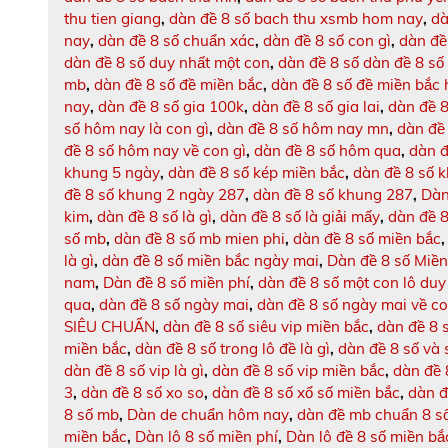
thu tien giang
,
dàn đề 8 số bach thu xsmb hom nay
,
dà
nay
,
dàn đề 8 số chuẩn xác
,
dàn đề 8 số con gì
,
dàn đề
dàn đề 8 số duy nhất một con
,
dàn đề 8 số dàn đề 8 s
mb
,
dàn đề 8 số đề miền bắc
,
dàn đề 8 số đề miền bắc
nay
,
dàn đề 8 số gia 100k
,
dàn đề 8 số gia lai
,
dàn đề 8
số hôm nay là con gì
,
dàn đề 8 số hôm nay mn
,
dàn đề
đề 8 số hôm nay về con gì
,
dàn đề 8 số hôm qua
,
dàn đ
khung 5 ngày
,
dàn đề 8 số kép miền bắc
,
dàn đề 8 số 
đề 8 số khung 2 ngày 287
,
dàn đề 8 số khung 287
,
Dàn
kim
,
dàn đề 8 số là gì
,
dàn đề 8 số là giải mấy
,
dàn đề 8
số mb
,
dàn đề 8 số mb mien phi
,
dàn đề 8 số miền bắc
là gì
,
dàn đề 8 số miền bắc ngày mai
,
Dàn đề 8 số Miền 
nam
,
Dàn đề 8 số miền phí
,
dàn đề 8 số một con lô du
qua
,
dàn đề 8 số ngày mai
,
dàn đề 8 số ngày mai về co
SIÊU CHUẨN
,
dàn đề 8 số siêu vip miền bắc
,
dàn đề 8 
miền bắc
,
dàn đề 8 số trong lô đề là gì
,
dàn đề 8 số và s
dàn đề 8 số vip là gì
,
dàn đề 8 số vip miền bắc
,
dàn đề 
3
,
dàn đề 8 số xo so
,
dàn đề 8 số xổ số miền bắc
,
dàn đ
8 số mb
,
Dàn de chuẩn hôm nay
,
dàn đề mb chuẩn 8 số
miền bắc
,
Dàn lô 8 số miền phí
,
Dàn lô đề 8 số miền bắ