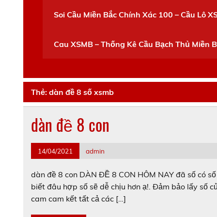
Soi Cầu Miền Bắc Chính Xác 100 – Cầu Lô 
Cau XSMB – Thống Kê Cầu Bạch Thủ Miền B
Thẻ:
dàn đề 8 số xsmb
dàn đề 8 con
14/04/2021
admin
dàn đề 8 con DÀN ĐỀ 8 CON HÔM NAY đã số có số 
biết đâu hợp số sẽ dễ chịu hơn ạ!. Đảm bảo lấy số c
cam cam kết tất cả các […]